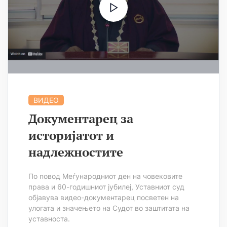
ВИДЕО
Документарец за
историјатот и
надлежностите
По повод Меѓународниот ден на човековите
права и 60-годишниот јубилеј, Уставниот суд
објавува видео-документарец посветен на
улогата и значењето на Судот во заштитата на
уставноста.