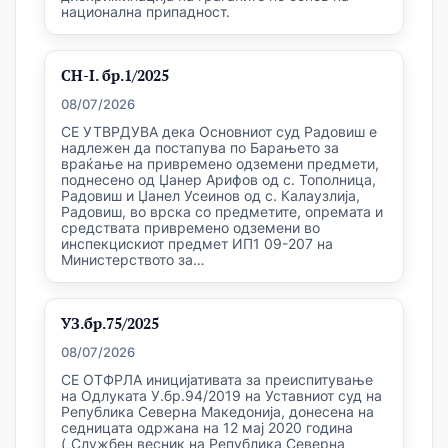
национална припадност.
СН-I. бр.1/2025
08/07/2026
СЕ УТВРДУВА дека Основниот суд Радовиш е
надлежен да постапува по Барањето за
враќање на привремено одземени предмети,
поднесено од Џанер Арифов од с. Тополница,
Радовиш и Џанел Усеинов од с. Калаузлија,
Радовиш, во врска со предметите, опремата и
средствата привремено одземени во
инспекцискиот предмет ИП1 09-207 на
Министерството за…
УЗ.бр.75/2025
08/07/2026
СЕ ОТФРЛА иницијативата за преиспитување
на Одлуката У.бр.94/2019 на Уставниот суд на
Република Северна Македонија, донесена на
седницата одржана на 12 мај 2020 година
(„Службен весник на Република Северна