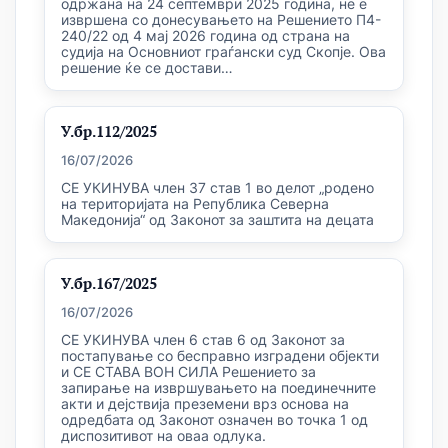
одржана на 24 септември 2025 година, не е
извршена со донесувањето на Решението П4-
240/22 од 4 мај 2026 година од страна на
судија на Основниот граѓански суд Скопје. Ова
решение ќе се достави…
У.бр.112/2025
16/07/2026
СЕ УКИНУВА член 37 став 1 во делот „родено
на територијата на Република Северна
Македонија“ од Законот за заштита на децата
У.бр.167/2025
16/07/2026
СЕ УКИНУВА член 6 став 6 од Законот за
постапување со бесправно изградени објекти
и СЕ СТАВА ВОН СИЛА Решението за
запирање на извршувањето на поединечните
акти и дејствија преземени врз основа на
одредбата од Законот означен во точка 1 од
диспозитивот на оваа одлука.