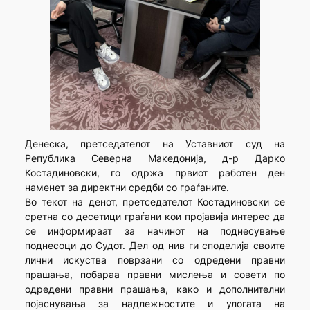
Денеска, претседателот на Уставниот суд на
Република Северна Македонија, д-р Дарко
Костадиновски, го одржа првиот работен ден
наменет за директни средби со граѓаните.
Во текот на денот, претседателот Костадиновски се
сретна со десетици граѓани кои пројавија интерес да
се информираат за начинот на поднесување
поднесоци до Судот. Дел од нив ги споделија своите
лични искуства поврзани со одредени правни
прашања, побараа правни мислења и совети по
одредени правни прашања, како и дополнителни
појаснувања за надлежностите и улогата на