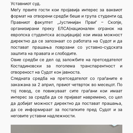
Уставниот суд.
Меѓу првите гости кои пројавија интерес за ваквиот
формат на отворени средби беше и група студенти од
Правниот факултет „Јустинијан Први“ – Скопје,
организирани преку ЕЛСА(национален огранок на
европска студентска асоцијација) кои имаа можност
директно да се запознаат со работата на Судот и да
постават прашања поврзани со уставно-судската
заштита на правата и слободите.
Овие средби се дел од заложбите на претседателот
Костадиновски за поголема транспарентност и
отвореност на Судот кон јавноста.
Следната средба на претседателот со граѓаните е
закажана за 2 април, првиот четврток во месецот. По
тој повод, се повикуваат сите граѓани кои имаат
интерес за средба да се пријават навремено, со цел
да добијат можност директно да постават прашања,
да се информираат за постапките пред Судот и за
неговите уставни надлежности.