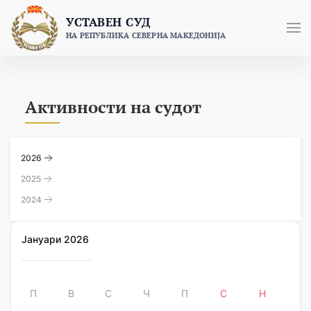
Skip
УСТАВЕН СУД
to
НА РЕПУБЛИКА СЕВЕРНА МАКЕДОНИЈА
content
Активности на судот
2026
2025
2024
Јануари 2026
П
В
С
Ч
П
С
Н