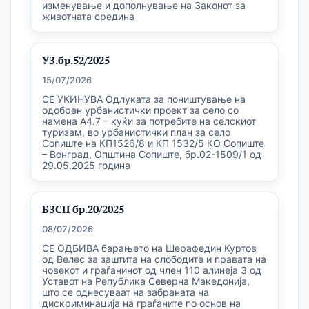
изменување и дополнување на Законот за
животната средина
УЗ.бр.52/2025
15/07/2026
СЕ УКИНУВА Одлуката за поништување на
одобрен урбанистички проект за село со
намена А4.7 – куќи за потребите на селскиот
туризам, во урбанистички план за село
Сопиште на КП1526/8 и КП 1532/5 КО Сопиште
– Вонград, Општина Сопиште, бр.02-1509/1 од
29.05.2025 година
БЗСП бр.20/2025
08/07/2026
СЕ ОДБИВА барањето на Шерафедин Куртов
од Велес за заштита на слободите и правата на
човекот и граѓанинот од член 110 алинеја 3 од
Уставот на Република Северна Македонија,
што се однесуваат на забраната на
дискриминација на граѓаните по основ на