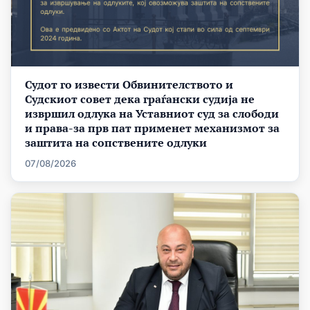
Судот го извести Обвинителството и
Судскиот совет дека граѓански судија не
извршил одлука на Уставниот суд за слободи
и права-за прв пат применет механизмот за
заштита на сопствените одлуки
07/08/2026