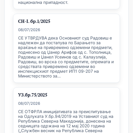
национална припадност.
СН-I. бр.1/2025
08/07/2026
СЕ УТВРДУВА дека Основниот суд Радовиш е
надлежен да постапува по Барањето за
враќање на привремено одземени предмети,
поднесено од Џанер Арифов од с. Тополница,
Радовиш и Џанел Усеинов од с. Калаузлија,
Радовиш, во врска со предметите, опремата и
средствата привремено одземени во
инспекцискиот предмет ИП1 09-207 на
Министерството за…
УЗ.бр.75/2025
08/07/2026
СЕ ОТФРЛА иницијативата за преиспитување
на Одлуката У.бр.94/2019 на Уставниот суд на
Република Северна Македонија, донесена на
седницата одржана на 12 мај 2020 година
(„Службен весник на Република Северна