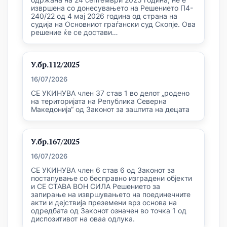
извршена со донесувањето на Решението П4-
240/22 од 4 мај 2026 година од страна на
судија на Основниот граѓански суд Скопје. Ова
решение ќе се достави…
У.бр.112/2025
16/07/2026
СЕ УКИНУВА член 37 став 1 во делот „родено
на територијата на Република Северна
Македонија“ од Законот за заштита на децата
У.бр.167/2025
16/07/2026
СЕ УКИНУВА член 6 став 6 од Законот за
постапување со бесправно изградени објекти
и СЕ СТАВА ВОН СИЛА Решението за
запирање на извршувањето на поединечните
акти и дејствија преземени врз основа на
одредбата од Законот означен во точка 1 од
диспозитивот на оваа одлука.