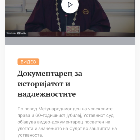
ВИДЕО
Документарец за
историјатот и
надлежностите
По повод Меѓународниот ден на човековите
права и 60-годишниот јубилеј, Уставниот суд
објавува видео-документарец посветен на
улогата и значењето на Судот во заштитата на
уставноста.