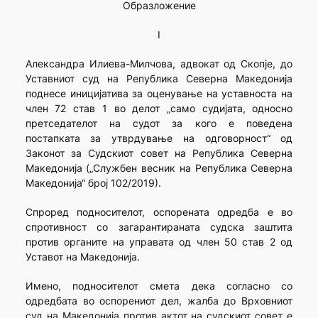
Образложение
I
Александра Илиева-Милчова, адвокат од Скопје, до
Уставниот суд на Република Северна Македонија
поднесе иницијатива за оценување на уставноста на
член 72 став 1 во делот „само судијата, односно
претседателот на судот за кого е поведена
постапката за утврдување на одговорност“ од
Законот за Судскиот совет на Република Северна
Македонија („Службен весник на Република Северна
Македонија“ број 102/2019).
Спроред подносителот, оспорената одредба е во
спротивност со загарантираната судска заштита
против органите на управата од член 50 став 2 од
Уставот на Македонија.
Имено, подносителот смета дека согласно со
одредбата во оспорениот дел, жалба до Врховниот
суд на Македонија против актот на судскиот совет е