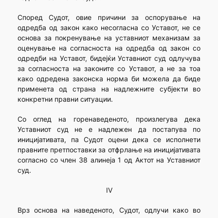
Според Судот, овие причини за оспорување на
одредба од закон како несогласна со Уставот, не се
основа за покренување на уставниот механизам за
оценување на согласноста на одредба од закон со
одредби на Уставот, бидејќи Уставниот суд одлучува
за согласноста на законите со Уставот, а не за тоа
како одредена законска норма би можела да биде
применета од страна на надлежните субјекти во
конкретни правни ситуации.
Со оглед на горенаведеното, произлегува дека
Уставниот суд не е надлежен да постапува по
иницијативата, па Судот оцени дека се исполнети
правните претпоставки за отфрлање на иницијативата
согласно со член 38 алинеја 1 од Актот на Уставниот
суд.
IV
Врз основа на наведеното, Судот, одлучи како во