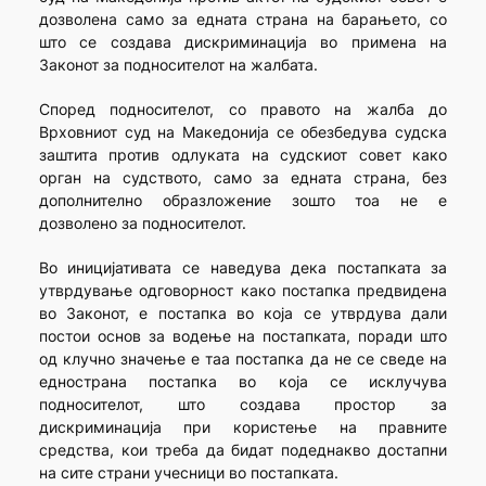
дозволена само за едната страна на барањето, со
што се создава дискриминација во примена на
Законот за подносителот на жалбата.
Според подносителот, со правото на жалба до
Врховниот суд на Македонија се обезбедува судска
заштита против одлуката на судскиот совет како
орган на судството, само за едната страна, без
дополнително образложение зошто тоа не е
дозволено за подносителот.
Во иницијативата се наведува дека постапката за
утврдување одговорност како постапка предвидена
во Законот, е постапка во која се утврдува дали
постои основ за водење на постапката, поради што
од клучно значење е таа постапка да не се сведе на
еднострана постапка во која се исклучува
подносителот, што создава простор за
дискриминација при користење на правните
средства, кои треба да бидат подеднакво достапни
на сите страни учесници во постапката.