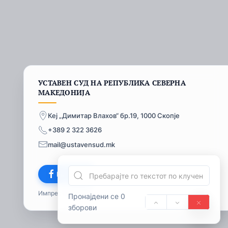
УСТАВЕН СУД НА РЕПУБЛИКА СЕВЕРНА
МАКЕДОНИЈА
Кеј „Димитар Влахов“ бр.19, 1000 Скопје
+389 2 322 3626
mail@ustavensud.mk
Facebook
Импресум
© 2026
Пронајдени се 0
зборови