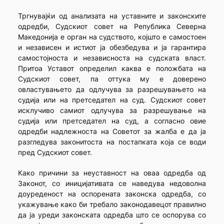
Тргнувајќи од анализата на уставните и законските
одредби, Судскиот совет на Република Северна
Македонија е орган на судството, којшто е самостоен
и независен и истиот ја обезбедува и ја гарантира
самостојноста и независноста на судската власт.
Притоа Уставот определил каква е положбата на
Судскиот совет, па оттука му е доверено
овластувањето да одлучува за разрешувањето на
судија или на претседател на суд. Судскиот совет
исклучиво самиот одлучува за разрешување на
судија или претседател на суд, а согласно овие
одредби надлежноста на Советот за жалба е да ја
разгледува законитоста на постапката која се води
пред Судскиот совет.
Како причини за неуставност на оваа одредба од
Законот, со иницијативата се наведува недоволна
доуреденост на оспорената законска одредба, со
укажување како би требало законодавецот правилно
да ја уреди законската одредба што се оспорува со