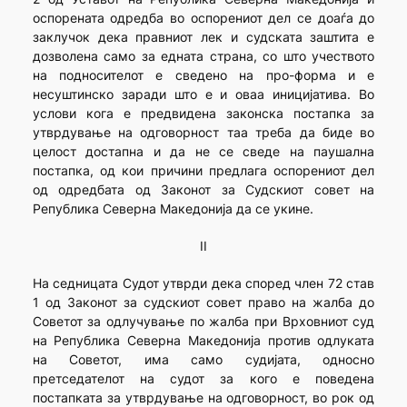
оспорената одредба во оспорениот дел се доаѓа до
заклучок дека правниот лек и судската заштита е
дозволена само за едната страна, со што учеството
на подносителот е сведено на про-форма и е
несуштинско заради што е и оваа иницијатива. Во
услови кога е предвидена законска постапка за
утврдување на одговорност таа треба да биде во
целост достапна и да не се сведе на паушална
постапка, од кои причини предлага оспорениот дел
од одредбата од Законот за Судскиот совет на
Република Северна Македонија да се укине.
II
На седницата Судот утврди дека според член 72 став
1 од Законот за судскиот совет право на жалба до
Советот за одлучување по жалба при Врховниот суд
на Република Северна Македонија против одлуката
на Советот, има само судијата, односно
претседателот на судот за кого е поведена
постапката за утврдување на одговорност, во рок од