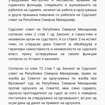
судиската функција, следењето и оценувањето на
работата на судиите, начинот на работа и одлучување
и други прашања поврзани со работата на Судскиот
совет на Република Северна Македонија.
Судскиот совет на Република Северна Македонија
согласно член 2 став 1 од Законот, е самостоен и
независен орган на судството. А со ставот 2 на истиот
член, се утврдува дека Советот ја обезбедува и
гарантира самостојноста и независноста на судската
власт, преку остварување на своите функции
согласно со Уставот и законите.
Согласно со член 72 став 1 од Законот за Судскиот
совет на Република Северна Македонија, право на
жалба до Советот за одлучување по жалба при
Врховниот суд на Република Северна Македонија
против одлуката на Советот, има само судијата,
односно претседателот на судот за кого е поведена
постапката за утврдување на одговорност, во рок од
осум дена од денот на приемот на одлуката.