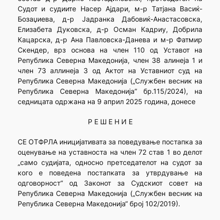
Судот и судиите Насер Ајдари, м-р Татјана Васиќ-
Бозаџиева, д-р Јадранка Дабовиќ-Анастасовска,
Елизабета Дуковска, д-р Осман Кадриу, Добрила
Кацарска, д-р Ана Павловска-Данева и м-р Фатмир
Скендер, врз основа на член 110 од Уставот на
Република Северна Македонија, член 38 алинеја 1 и
член 73 аллинеја 3 од Актот на Уставниот суд на
Република Северна Македонија („Службен весник на
Република Северна Македонија” бр.115/2024), на
седницата одржана на 9 април 2025 година, донесе
Р Е Ш Е Н И Е
СЕ ОТФРЛА иницијативата за поведување постапка за
оценување на уставноста на член 72 став 1 во делот
„само судијата, односно претседателот на судот за
кого е поведена постапката за утврдување на
одговорност“ од Законот за Судскиот совет на
Република Северна Македонија („Службен весник на
Република Северна Македонија“ број 102/2019).