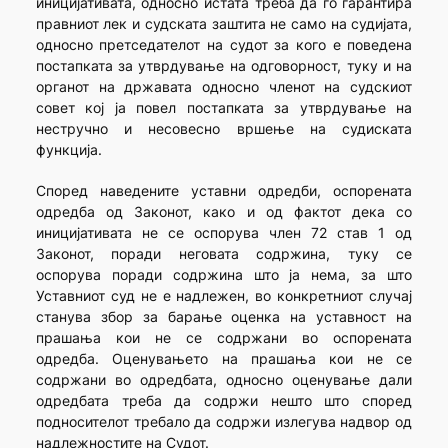
иницијативата, односно истата треба да го гарантира
правниот лек и судската заштита не само на судијата,
односно претседателот на судот за кого е поведена
постапката за утврдување на одговорност, туку и на
органот на државата односно членот на судскиот
совет кој ја повел постапката за утврдување на
нестручно и несовесно вршење на судиската
функција.
Според наведените уставни одредби, оспорената
одредба од Законот, како и од фактот дека со
иницијативата не се оспорува член 72 став 1 од
Законот, поради неговата содржина, туку се
оспорува поради содржина што ја нема, за што
Уставниот суд не е надлежен, во конкретниот случај
станува збор за барање оценка на уставност на
прашања кои не се содржани во оспорената
одредба. Оценувањето на прашања кои не се
содржани во одредбата, односно оценување дали
одредбата треба да содржи нешто што според
подносителот требало да содржи излегува надвор од
надлежностите на Судот.