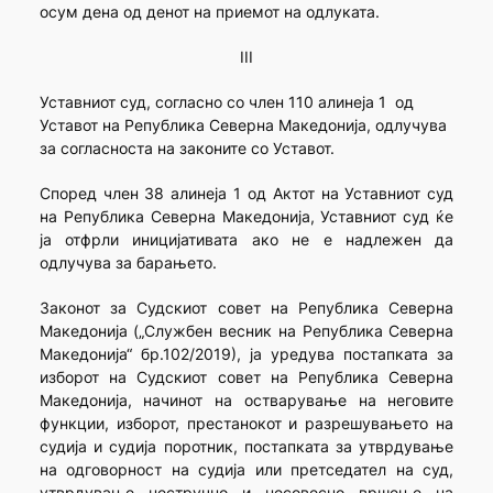
осум дена од денот на приемот на одлуката.
III
Уставниот суд, согласно со член 110 алинеја 1 од
Уставот на Република Северна Македонија, одлучува
за согласноста на законите со Уставот.
Според член 38 алинеја 1 од Актот на Уставниот суд
на Република Северна Македонија, Уставниот суд ќе
ја отфрли иницијативата ако не е надлежен да
одлучува за барањето.
Законот за Судскиот совет на Република Северна
Македонија („Службен весник на Република Северна
Македонија“ бр.102/2019), ја уредува постапката за
изборот на Судскиот совет на Република Северна
Македонија, начинот на остварување на неговите
функции, изборот, престанокот и разрешувањето на
судија и судија поротник, постапката за утврдување
на одговорност на судија или претседател на суд,
утврдување нестручно и несовесно вршење на