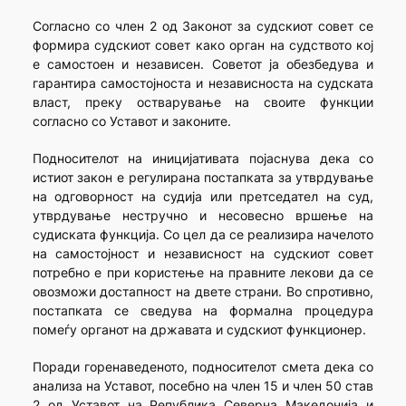
Согласно со член 2 од Законот за судскиот совет се
формира судскиот совет како орган на судството кој
е самостоен и независен. Советот ја обезбедува и
гарантира самостојноста и независноста на судската
власт, преку остварување на своите функции
согласно со Уставот и законите.
Подносителот на иницијативата појаснува дека со
истиот закон е регулирана постапката за утврдување
на одговорност на судија или претседател на суд,
утврдување нестручно и несовесно вршење на
судиската функција. Со цел да се реализира начелото
на самостојност и независност на судскиот совет
потребно е при користење на правните лекови да се
овозможи достапност на двете страни. Во спротивно,
постапката се сведува на формална процедура
помеѓу органот на државата и судскиот функционер.
Поради горенаведеното, подносителот смета дека со
анализа на Уставот, посебно на член 15 и член 50 став
2 од Уставот на Република Северна Македонија и