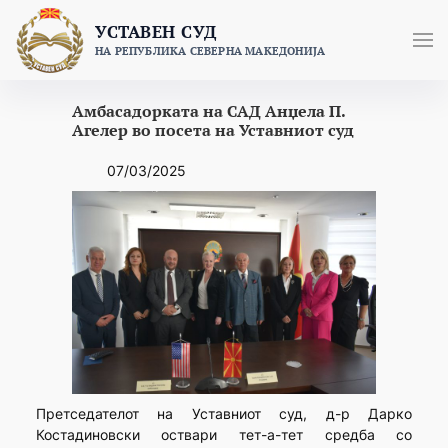
Skip
УСТАВЕН СУД
to
НА РЕПУБЛИКА СЕВЕРНА МАКЕДОНИЈА
content
Амбасадорката на САД Анџела П.
Агелер во посета на Уставниот суд
07/03/2025
Претседателот на Уставниот суд, д-р Дарко
Костадиновски оствари тет-а-тет средба со