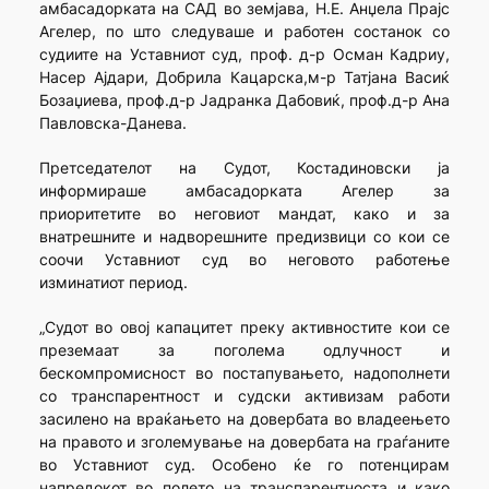
амбасадорката на САД во земјава, Н.Е. Анџела Прајс
Агелер, по што следуваше и работен состанок со
судиите на Уставниот суд, проф. д-р Осман Кадриу,
Насер Ајдари, Добрила Кацарска,м-р Татјана Васиќ
Бозаџиева, проф.д-р Јадранка Дабовиќ, проф.д-р Ана
Павловска-Данева.
Претседателот на Судот, Костадиновски ја
информираше амбасадорката Агелер за
приоритетите во неговиот мандат, како и за
внатрешните и надворешните предизвици со кои се
соочи Уставниот суд во неговото работење
изминатиот период.
„Судот во овој капацитет преку активностите кои се
преземаат за поголема одлучност и
бескомпромисност во постапувањето, надополнети
со транспарентност и судски активизам работи
засилено на враќањето на довербата во владеењето
на правото и зголемување на довербата на граѓаните
во Уставниот суд. Особено ќе го потенцирам
напредокот во полето на транспарентноста и како