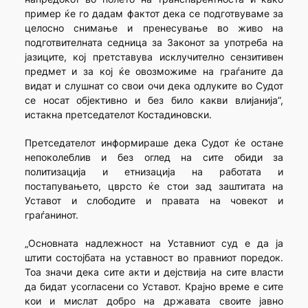
пример ќе го дадам фактот дека се подготвуваме за
целосно снимање и пренесување во живо на
подготвителната седница за Законот за употреба на
јазиците, кој претставува исклучително сензитивен
предмет и за кој ќе овозможиме на граѓаните да
видат и слушнат со свои очи дека одлуките во Судот
се носат објективно и без било какви влијанија”,
истакна претседателот Костадиновски.
Претседателот информираше дека Судот ќе остане
непоколеблив и без оглед на сите обиди за
политизација и етнизација на работата и
постапувањето, цврсто ќе стои зад заштитата на
Уставот и слободите и правата на човекот и
граѓанинот.
„Основната надлежност на Уставниот суд е да ја
штити состојбата на уставност во правниот поредок.
Тоа значи дека сите акти и дејствија на сите власти
да бидат усогласени со Уставот. Крајно време е сите
кои и мислат добро на државата своите јавно