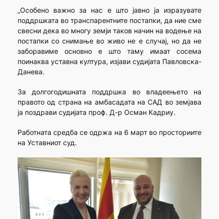
„Особено важно за нас е што јавно ја изразувате
поддршката во транспарентните постапки, да ние сме
свесни дека во многу земји таков начин на водење на
постапки со снимање во живо не е случај, но да не
заборавиме основно е што таму имаат сосема
поинаква уставна култура, изјави судијата Павловска-
Данева.
За долгогодишната поддршка во владеењето на
правото од страна на амбасадата на САД во земјава
ја поздрави судијата проф. Д-р Осман Кадриу.
Работната средба се одржа на 6 март во просториите
на Уставниот суд.