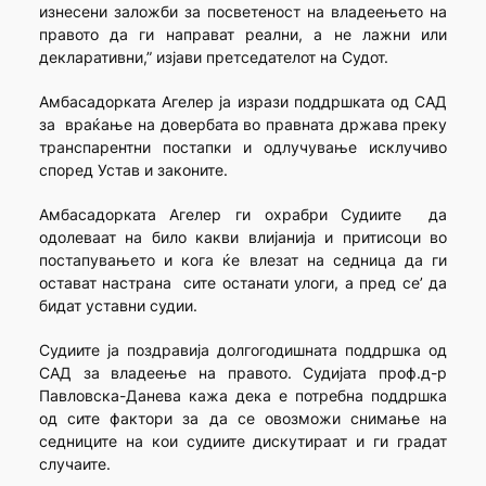
изнесени заложби за посветеност на владеењето на
правото да ги направат реални, а не лажни или
декларативни,” изјави претседателот на Судот.
Амбасадорката Агелер ја изрази поддршката од САД
за враќање на довербата во правната држава преку
транспарентни постапки и одлучување исклучиво
според Устав и законите.
Амбасадорката Агелер ги охрабри Судиите да
одолеваат на било какви влијанија и притисоци во
постапувањето и кога ќе влезат на седница да ги
остават настрана сите останати улоги, а пред се’ да
бидат уставни судии.
Судиите ја поздравија долгогодишната поддршка од
САД за владеење на правото. Судијата проф.д-р
Павловска-Данева кажа дека е потребна поддршка
од сите фактори за да се овозможи снимање на
седниците на кои судиите дискутираат и ги градат
случаите.