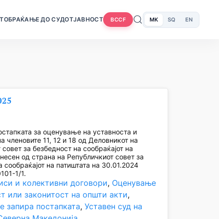
Т
ОБРАЌАЊЕ ДО СУДОТ
ЈАВНОСТ
MK
SQ
EN
BCCF
025
стапката за оценување на уставноста и
а членовите 11, 12 и 18 од Деловникот на
 совет за безбедност на сообраќајот на
онесен од страна на Републичкиот совет за
а сообраќајот на патиштата на 30.01.2024
101-1/1.
иси и колективни договори
, 
Оценување
ст или законитост на општи акти
, 
е запира постапката
, 
Уставен суд на
Северна Македонија