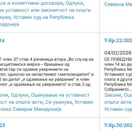
си и колективни договори
, 
Одлуки
, 
Северна Ма
а уставност или законитост на општи
нува
, 
Уставен суд на Република
кедонија
24
У.бр.22/20
04/02/2026
член 37 став 4 реченица втора „Во случај на
СЕ ПОВЕДУВА 
исциплинска мерка – бришење од
член 14 во де
егистар се одзема уверението на
Република Мак
от, односно на овластениот сметководител” и
Уставниот су
4) во делот „и одземање на уверение” и член
плата и друг
елот „и одземање на уверението” и став 2 од
Република Ма
Собранието…
они
, 
Одлуки
, 
Оценување на уставност
Закони
, 
Оце
ост на општи акти
, 
Се укинува
, 
Уставен
општи акти
блика Северна Македонија
Уставен су
25
У.бр.30/20