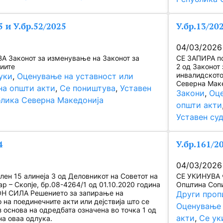
5 и У.бр.52/2025
У.бр.13/20
04/03/2026
 Законот за изменување на Законот за
СЕ ЗАПИРА по
диите
2 oд Законот
инвалидското
уки
, 
Оценување на уставност или
Северна Маке
на општи акти
, 
Се поништува
, 
Уставен
Закони
, 
Оце
блика Северна Македонија
општи акти
Уставен су
4
У.бр.161/2
04/03/2026
ен 15 алинеја 3 од Деловникот на Советот на
СЕ УКИНУВА ч
р – Скопје, бр.08-4264/1 од 01.10.2020 година
Општина Сопи
ОН СИЛА Решението за запирање на
Други проп
на поединечните акти или дејствија што се
Оценување 
 основа на одредбата означена во точка 1 од
акти
, 
Се ук
на оваа одлука.