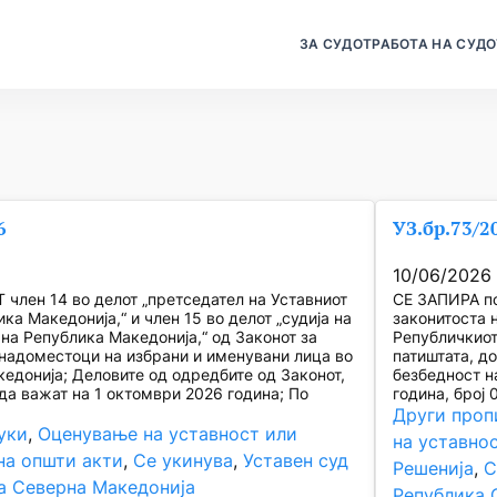
ЗА СУДОТ
РАБОТА НА СУДО
6
УЗ.бр.73/2
10/06/2026
член 14 во делот „претседател на Уставниот
СЕ ЗАПИРА по
ка Македонија,“ и член 15 во делот „судија на
законитоста н
 на Република Македонија,“ од Законот за
Републичкиот
 надоместоци на избрани и именувани лица во
патиштата, д
едонија; Деловите од одредбите од Законот,
безбедност н
да важат на 1 октомври 2026 година; По
година, број 0
Други проп
уки
, 
Оценување на уставност или
на уставно
на општи акти
, 
Се укинува
, 
Уставен суд
Решенија
, 
С
а Северна Македонија
Република 