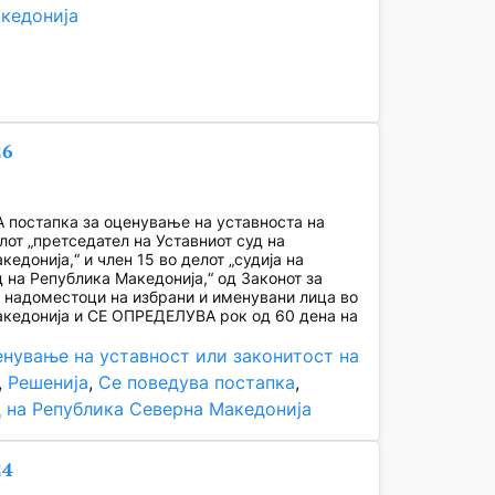
кедонија
26
постапка за оценување на уставноста на
лот „претседател на Уставниот суд на
едонија,“ и член 15 во делот „судија на
д на Република Македонија,“ од Законот за
и надоместоци на избрани и именувани лица во
кедонија и СЕ ОПРЕДЕЛУВА рок од 60 дена на
нување на уставност или законитост на
, 
Решенија
, 
Се поведува постапка
, 
д на Република Северна Македонија
24