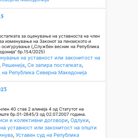
25
стапката за оценување на уставноста на член
 за изменување на Законот за пензиското и
 осигурување („Службен весник на Република
донија“ бр.154/2025)
нување на уставност или законитост на
, 
Решенија
, 
Се запира постапката
, 
д на Република Северна Македонија
023
лен 40 став 2 алинеја 4 од Статутот на
ште бр.01-2845/3 од 02.07.2007 година.
иси и колективни договори
, 
Одлуки
, 
на уставност или законитост на општи
инува
, 
Уставен суд на Република