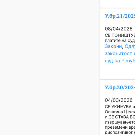
У.бр.21/202
08/04/2026
СЕ ПОНИШТУВА
платите на су
Закони
, 
Одл
законитост 
суд на Репу
У.бр.30/202
04/03/2026
СЕ УКИНУВА чл
Општина Цента
и СЕ СТАВА В
извршувањето 
преземени врз
диспозитивот 