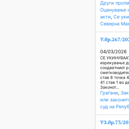
Други пропи
Оценување н
акти
, 
Се уки
Северна Ма
У.бр.267/20
04/03/2026
СЕ УКИНУВААТ 
изрекување д
соодветниот р
сметководител
став 8 точка 
41 став 1 во д
Законот…
Граѓани
, 
Зак
или законит
суд на Репу
УЗ.бр.73/20