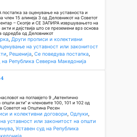
постапка за оценување на уставноста и
на член 15 алинеја 3 од Деловникот на Советот
ентар – Скопје и СЕ ЗАПИРА извршувањето на
 акти и дејствија што се преземени врз основа
а одредба од Деловникот
рка
, 
Други прописи и колективни
ценување на уставност или законитост
кти
, 
Решенија
, 
Се поведува постапка
, 
д на Република Северна Македонија
24
асловот на поглавјето 9 „Автентично
општи акти” и членовите 100, 101 и 102 од
а Советот на Општина Ресен
иси и колективни договори
, 
Одлуки
, 
на уставност или законитост на општи
инува
, 
Уставен суд на Република
кедонија