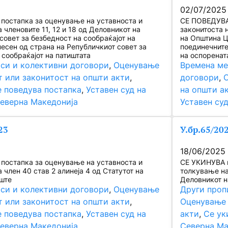
02/07/2025
постапка за оценување на уставноста и
СЕ ПОВЕДУВА 
 членовите 11, 12 и 18 од Деловникот на
законитоста 
совет за безбедност на сообраќајот на
на Општина Ц
несен од страна на Републичкиот совет за
поединечните
 сообраќајот на патиштата
на оспоренат
си и колективни договори
, 
Оценување
Времена ме
т или законитост на општи акти
, 
договори
, 
О
 поведува постапка
, 
Уставен суд на
на општи а
еверна Македонија
Уставен су
23
У.бр.65/20
18/06/2025
постапка за оценување на уставноста и
СЕ УКИНУВА н
 член 40 став 2 алинеја 4 од Статутот на
толкување на 
ште
Деловникот н
си и колективни договори
, 
Оценување
Други проп
т или законитост на општи акти
, 
Оценување 
 поведува постапка
, 
Уставен суд на
акти
, 
Се ук
еверна Македонија
Северна Ма