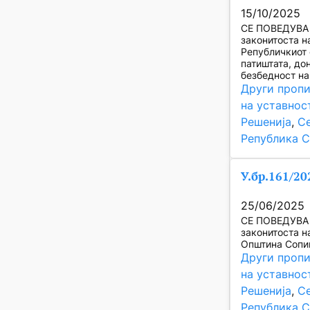
15/10/2025
СЕ ПОВЕДУВА 
законитоста на
Републичкиот 
патиштата, до
безбедност на
Други пропи
на уставнос
Решенија
, 
Се
Република С
У.бр.161/20
25/06/2025
СЕ ПОВЕДУВА 
законитоста на
Општина Сопи
Други пропи
на уставнос
Решенија
, 
Се
Република С