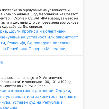
постапка за оценување на уставноста и
на член 15 алинеја 3 од Деловникот на Советот
ентар – Скопје и СЕ ЗАПИРА извршувањето на
 акти и дејствија што се преземени врз основа
а одредба од Деловникот
рка
, 
Други прописи и колективни
ценување на уставност или законитост
кти
, 
Решенија
, 
Се поведува постапка
, 
д на Република Северна Македонија
24
асловот на поглавјето 9 „Автентично
општи акти” и членовите 100, 101 и 102 од
а Советот на Општина Ресен
иси и колективни договори
, 
Одлуки
, 
на уставност или законитост на општи
инува
, 
Уставен суд на Република
кедонија