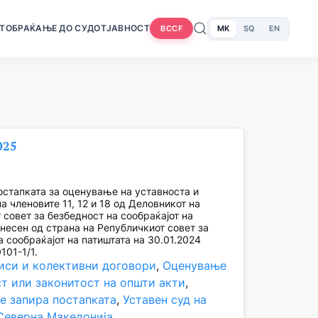
Т
ОБРАЌАЊЕ ДО СУДОТ
ЈАВНОСТ
MK
SQ
EN
BCCF
025
стапката за оценување на уставноста и
а членовите 11, 12 и 18 од Деловникот на
 совет за безбедност на сообраќајот на
онесен од страна на Републичкиот совет за
а сообраќајот на патиштата на 30.01.2024
101-1/1.
иси и колективни договори
, 
Оценување
ст или законитост на општи акти
, 
е запира постапката
, 
Уставен суд на
Северна Македонија