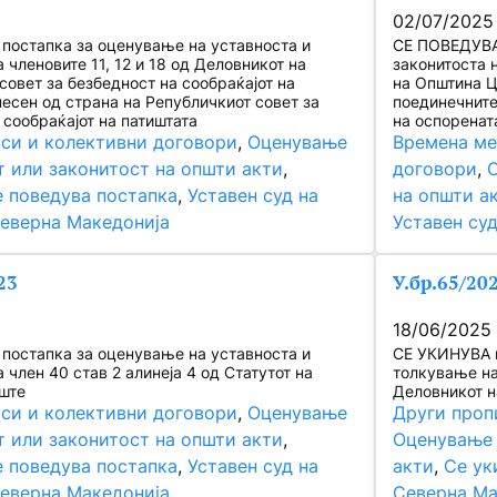
02/07/2025
постапка за оценување на уставноста и
СЕ ПОВЕДУВА 
 членовите 11, 12 и 18 од Деловникот на
законитоста 
совет за безбедност на сообраќајот на
на Општина Ц
несен од страна на Републичкиот совет за
поединечните
 сообраќајот на патиштата
на оспоренат
си и колективни договори
, 
Оценување
Времена ме
т или законитост на општи акти
, 
договори
, 
О
 поведува постапка
, 
Уставен суд на
на општи а
еверна Македонија
Уставен су
23
У.бр.65/20
18/06/2025
постапка за оценување на уставноста и
СЕ УКИНУВА н
 член 40 став 2 алинеја 4 од Статутот на
толкување на 
ште
Деловникот н
си и колективни договори
, 
Оценување
Други проп
т или законитост на општи акти
, 
Оценување 
 поведува постапка
, 
Уставен суд на
акти
, 
Се ук
еверна Македонија
Северна Ма