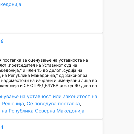
кедонија
26
постапка за оценување на уставноста на
лот „претседател на Уставниот суд на
едонија,“ и член 15 во делот „судија на
д на Република Македонија,“ од Законот за
и надоместоци на избрани и именувани лица во
кедонија и СЕ ОПРЕДЕЛУВА рок од 60 дена на
нување на уставност или законитост на
, 
Решенија
, 
Се поведува постапка
, 
д на Република Северна Македонија
24