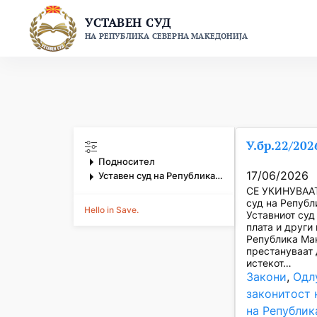
Skip
УСТАВЕН СУД
to
НА РЕПУБЛИКА СЕВЕРНА МАКЕДОНИЈА
content
У.бр.22/202
Подносител
17/06/2026
Уставен суд на Република Северна Македонија
СЕ УКИНУВААТ 
суд на Републи
Hello in Save.
Уставниот суд
плата и други
Република Мак
престануваат 
истекот…
Закони
, 
Одл
законитост 
на Републик