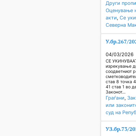
Други пропи
Оценување н
акти
, 
Се уки
Северна Ма
У.бр.267/20
04/03/2026
СЕ УКИНУВААТ 
изрекување д
соодветниот р
сметководител
став 8 точка 
41 став 1 во д
Законот…
Граѓани
, 
Зак
или законит
суд на Репу
УЗ.бр.73/20