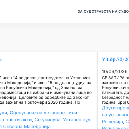
ЗА СУДОТ
РАБОТА НА СУДО
6
УЗ.бр.73/2
10/06/2026
член 14 во делот „претседател на Уставниот
СЕ ЗАПИРА по
ка Македонија,“ и член 15 во делот „судија на
законитоста н
 на Република Македонија,“ од Законот за
Републичкиот
 надоместоци на избрани и именувани лица во
патиштата, д
едонија; Деловите од одредбите од Законот,
безбедност н
да важат на 1 октомври 2026 година; По
година, број 0
Други проп
уки
, 
Оценување на уставност или
на уставно
на општи акти
, 
Се укинува
, 
Уставен суд
Решенија
, 
С
а Северна Македонија
Република 