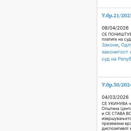
У.бр.21/202
08/04/2026
СЕ ПОНИШТУВА
платите на су
Закони
, 
Одл
законитост 
суд на Репу
У.бр.30/202
04/03/2026
СЕ УКИНУВА чл
Општина Цента
и СЕ СТАВА В
извршувањето 
преземени врз
диспозитивот 