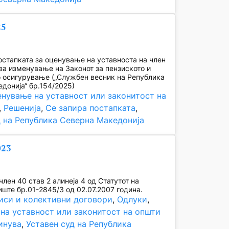
25
стапката за оценување на уставноста на член
 за изменување на Законот за пензиското и
 осигурување („Службен весник на Република
донија“ бр.154/2025)
нување на уставност или законитост на
, 
Решенија
, 
Се запира постапката
, 
д на Република Северна Македонија
023
лен 40 став 2 алинеја 4 од Статутот на
ште бр.01-2845/3 од 02.07.2007 година.
иси и колективни договори
, 
Одлуки
, 
на уставност или законитост на општи
инува
, 
Уставен суд на Република