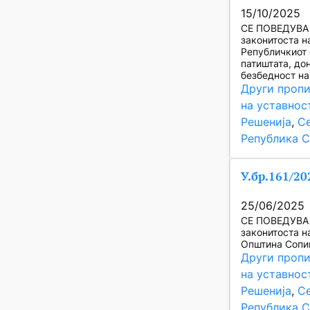
15/10/2025
СЕ ПОВЕДУВА 
законитоста на
Републичкиот 
патиштата, до
безбедност на
Други пропи
на уставнос
Решенија
, 
Се
Република С
У.бр.161/20
25/06/2025
СЕ ПОВЕДУВА 
законитоста на
Општина Сопи
Други пропи
на уставнос
Решенија
, 
Се
Република С