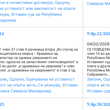
си и колективни договори
, 
Одлуки
, 
Северна Ма
а уставност или законитост на општи
нува
, 
Уставен суд на Република
кедонија
24
У.бр.22/20
04/02/2026
член 37 став 4 реченица втора „Во случај на
СЕ ПОВЕДУВА 
исциплинска мерка – бришење од
член 14 во де
егистар се одзема уверението на
Република Мак
от, односно на овластениот сметководител” и
Уставниот су
4) во делот „и одземање на уверение” и член
плата и друг
елот „и одземање на уверението” и став 2 од
Република Ма
Собранието…
они
, 
Одлуки
, 
Оценување на уставност
Закони
, 
Оце
ост на општи акти
, 
Се укинува
, 
Уставен
општи акти
блика Северна Македонија
Уставен су
25
У.бр.30/20