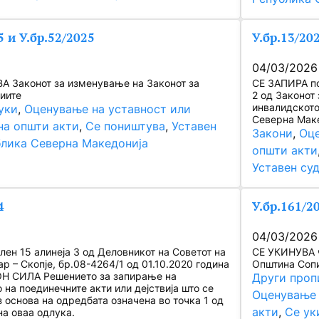
5 и У.бр.52/2025
У.бр.13/20
04/03/2026
 Законот за изменување на Законот за
СЕ ЗАПИРА по
диите
2 oд Законот
инвалидското
уки
, 
Оценување на уставност или
Северна Маке
на општи акти
, 
Се поништува
, 
Уставен
Закони
, 
Оце
блика Северна Македонија
општи акти
Уставен су
4
У.бр.161/2
04/03/2026
ен 15 алинеја 3 од Деловникот на Советот на
СЕ УКИНУВА ч
р – Скопје, бр.08-4264/1 од 01.10.2020 година
Општина Сопи
ОН СИЛА Решението за запирање на
Други проп
на поединечните акти или дејствија што се
Оценување 
 основа на одредбата означена во точка 1 од
акти
, 
Се ук
на оваа одлука.