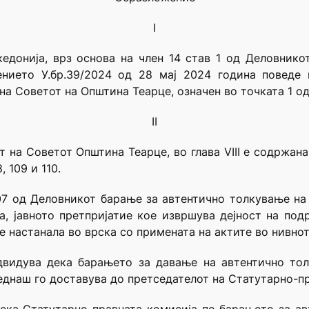
I
едонија, врз основа на член 14 став 1 од Деловнико
нието У.бр.39/2024 од 28 мај 2024 година поведе 
а Советот на Општина Теарце, означен во точката 1 од
II
 на Советот Општина Теарце, во глава VIII е содржан
, 109 и 110.
07 од Деловникот барање за автентично толкување на
а, јавното претпријатие кое извршува дејност на под
е настанала во врска со примената на актите во нивно
двидува дека барањето за давање на автентично то
еднаш го доставува до претседателот на Статутарно-пр