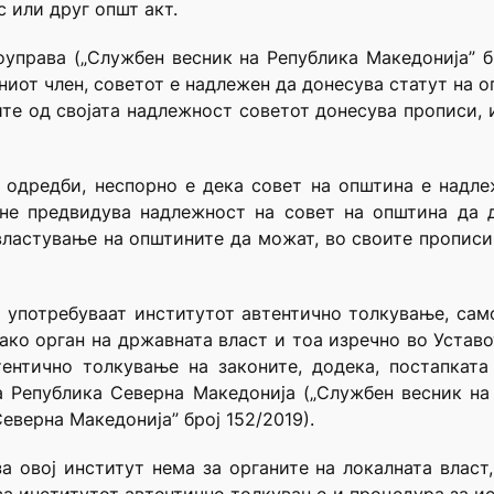
 или друг општ акт.
оуправа („Службен весник на Република Македонија” б
дениот член, советот е надлежен да донесува статут на 
те од својата надлежност советот донесува прописи, и
 одредби, неспорно е дека совет на општина е надле
 не предвидува надлежност на совет на општина да 
властување на општините да можат, во своите прописи
 употребуваат институтот автентично толкување, сам
ко орган на државната власт и тоа изречно во Уставот 
ентично толкување на законите, додека, постапката
 Република Северна Македонија („Службен весник на Р
еверна Македонија” број 152/2019).
за овој институт нема за органите на локалната власт