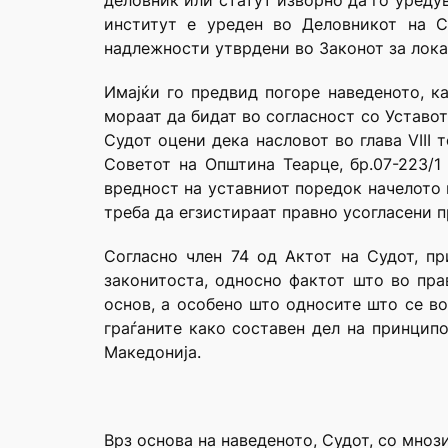
деловник или статут изворно да го уреду
институт е уреден во Деловникот на С
надлежности утврдени во Законот за лока
Имајќи го предвид погоре наведеното, ка
мораат да бидат во согласност со Уставот,
Судот оцени дека насловот во глава VIII 
Советот на Општина Теарце, бр.07-223/1
вредност на уставниот поредок начелото н
треба да егзистираат правно усогласени п
Согласно член 74 од Актот на Судот, п
законитоста, односно фактот што во пра
основ, а особено што односите што се во
граѓаните како составен дел на принцип
Македонија.
Врз основа на наведеното, Судот, со мноз