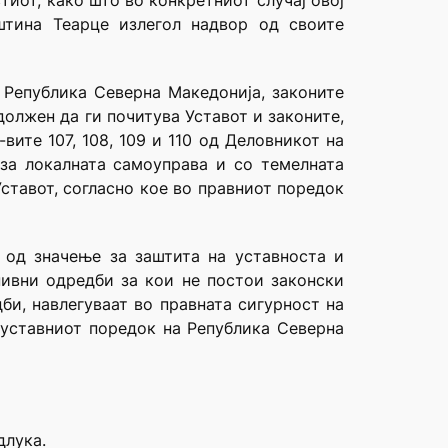
иот, како што во конкретниот случај овој
штина Теарце излегол надвор од своите
о Република Северна Македонија, законите
 должен да ги почитува Уставот и законите,
вите 107, 108, 109 и 110 од Деловникот на
 за локалната самоуправа и со темелната
Уставот, согласно кое во правниот поредок
 од значење за заштита на уставноста и
нивни одредби за кои не постои законски
би, навлегуваат во правната сигурност на
 уставниот поредок на Република Северна
длука.