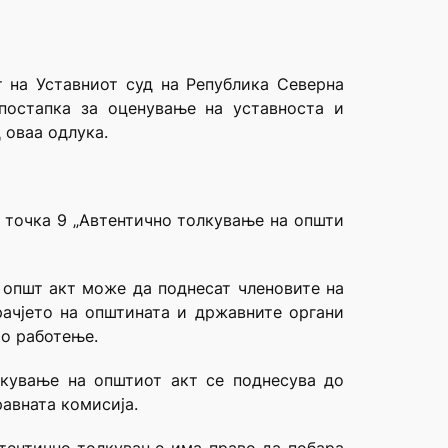
т на Уставниот суд на Република Северна
постапка за оценување на уставноста и
 оваа одлука.
а точка 9 „Автентично толкување на општи
 општ акт може да поднесат членовите на
рачјето на општината и државните органи
то работење.
лкување на општиот акт се поднесува до
авната комисија.