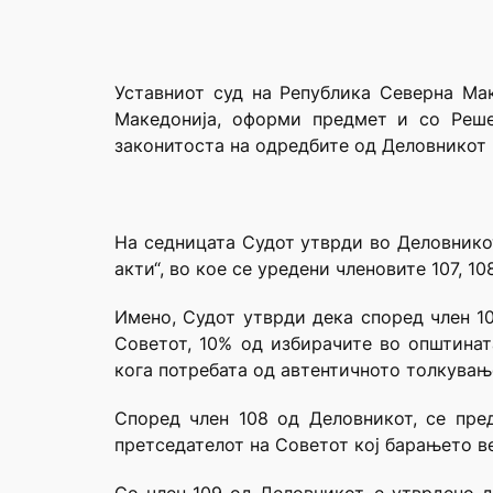
Уставниот суд на Република Северна Мак
Македонија, оформи предмет и со Реше
законитоста на одредбите од Деловникот н
На седницата Судот утврди во Деловникот
акти“, во кое се уредени членовите 107, 108
Имено, Судот утврди дека според член 1
Советот, 10% од избирачите во општинат
кога потребата од автентичното толкувањ
Според член 108 од Деловникот, се пре
претседателот на Советот кој барањето в