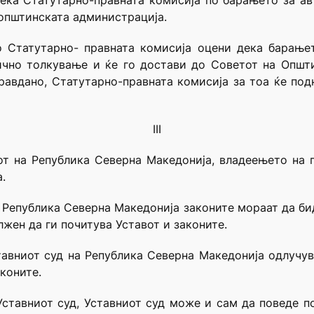
дека Статутарно-правната комисија по барањето за а
општинската администрација.
ко Статутарно- правната комисија оцени дека барање
ично толкување и ќе го достави до Советот на Општ
авдано, Статутарно-правната комисија за тоа ќе под
III
вот на Република Северна Македонија, владеењето на 
.
о Република Северна Македонија законите мораат да бид
лжен да ги почитува Уставот и законите.
ставниот суд на Република Северна Македонија одлучув
коните.
Уставниот суд, Уставниот суд може и сам да поведе п