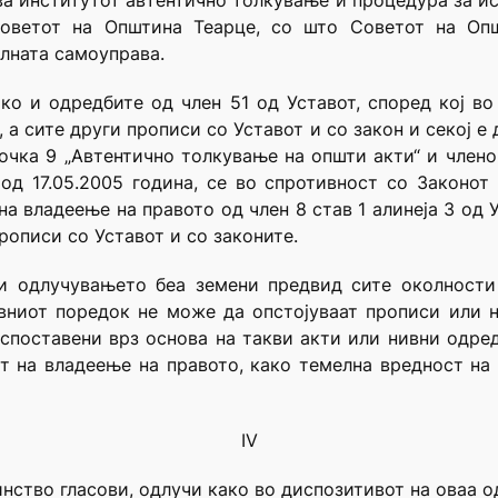
ва институтот автентично толкување и процедура за ист
оветот на Општина Теарце, со што Советот на Оп
лната самоуправа.
ко и одредбите од член 51 од Уставот, според кој в
 а сите други прописи со Уставот и со закон и секој е
точка 9 „Автентично толкување на општи акти“ и члено-
 од 17.05.2005 година, се во спротивност со Законот
а владеење на правото од член 8 став 1 алинеја 3 од 
рописи со Уставот и со законите.
ри одлучувањето беа земени предвид сите околности
вниот поредок не може да опстојуваат прописи или 
споставени врз основа на такви акти или нивни одред
от на владеење на правото, како темелна вредност на
IV
инство гласови, одлучи како во диспозитивот на оваа о