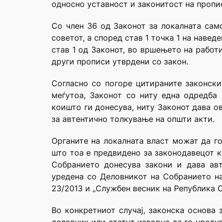
односно уставност и законитост на пропис
Со член 36 од Законот за локалната сам
советот, а според став 1 точка 1 на наве
став 1 од Законот, во вршењето на работи
други прописи утврдени со закон.
Согласно со погоре цитираните законски
меѓутоа, Законот со ниту една одредба
коишто ги донесува, ниту Законот дава о
за автентично толкување на општи акти.
Органите на локалната власт можат да го
што тоа е предвидено за законодавецот ка
Собранието донесува закони и дава авт
уредена со Деловникот на Собранието на
23/2013 и „Службен весник на Република С
Во конкретниот случај, законска основа 