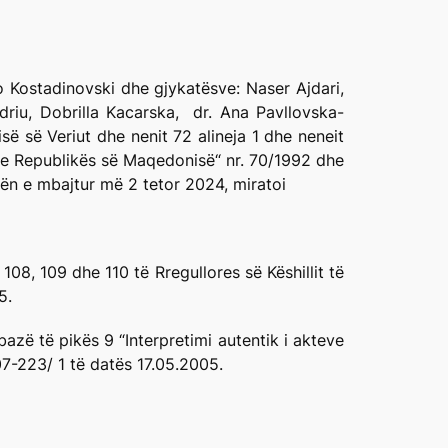
o Kostadinovski dhe gjykatësve: Naser Ajdari,
riu, Dobrilla Kacarska, dr. Ana Pavllovska-
ë së Veriut dhe nenit 72 alineja 1 dhe neneit
e e Republikës së Maqedonisë“ nr. 70/1992 dhe
ën e mbajtur më 2 tetor 2024, miratoi
108, 109 dhe 110 të Rregullores së Këshillit të
5.
zë të pikës 9 “Interpretimi autentik i akteve
07-223/ 1 të datës 17.05.2005.