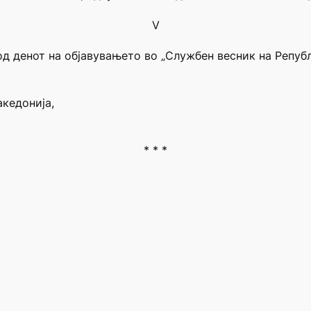
V
од денот на објавувањето во „Службен весник на Репуб
акедонија,
* * *