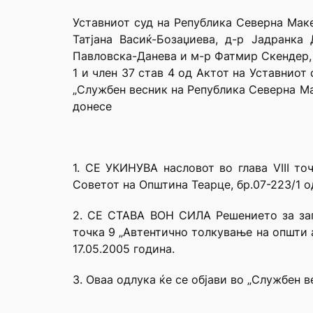
Уставниот суд на Република Северна Маке
Татјана Васиќ-Бозаџиева, д-р Јадранка
Павловска-Данева и м-р Фатмир Скендер, в
1 и член 37 став 4 од Актот на Уставниот
„Службен весник на Република Северна Ма
донесе
1. СЕ УКИНУВА насловот во глава VIII то
Советот на Општина Теарце, бр.07-223/1 о
2. СЕ СТАВА ВОН СИЛА Решението за зап
точка 9 „Автентично толкување на општи а
17.05.2005 година.
3. Оваа одлука ќе се објави во „Службен 