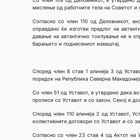
Со член 109 од Деловникот, е утврдено 
мислење од работните тела на Советот и 
Согласно со член 110 од Деловникот, а
оправдано ќе изготви предлог на автент
давање на автентично токлување не е опр
барањето и поднесениот извештај.
Според член 8 став 1 алинеја 3 од Уста
поредок на Република Северна Македонија
Со член 51 од Уставот, е утврдено дека в
прописи со Уставот и со закон. Секој е до
Според член 110 алинеја 2 од Уставот, У
колективните договори со Уставот и со за
Согласно со член 23 став 4 од Актот на 