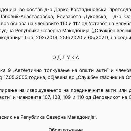
донија, во состав д-р Дарко Костадиновски, претседа
 Дабовиќ-Анастасовска, Елизабета Дуковска, д-р О
рз основа на членовите 110 и 112 од Уставот на Репуб
 суд на Република Северна Македонија („Службен весни
кедонија” број 202/2019, 256/2020 и 65/2021), на седн
О Д Л У К А
чка 9 „Автентично толкување на општи акти“ и членов
д 17.05.2005 година, објавена во „Службен гласник на О
ирање на извршувањето на поединечните акти или де
кти“ и членовите 107, 108, 109 и 110 од Деловникот на 
весник на Република Северна Македонија”.
Образложение