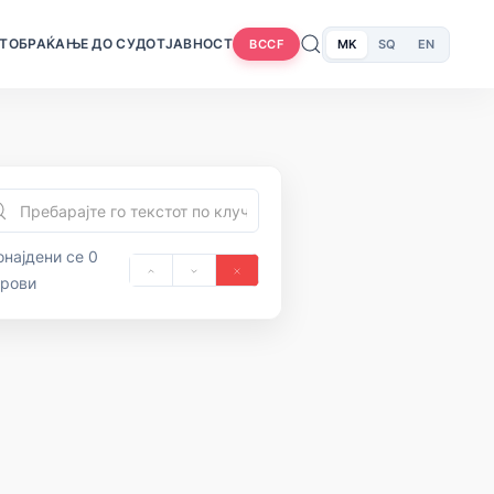
Т
ОБРАЌАЊЕ ДО СУДОТ
ЈАВНОСТ
MK
SQ
EN
BCCF
најдени се 0
орови