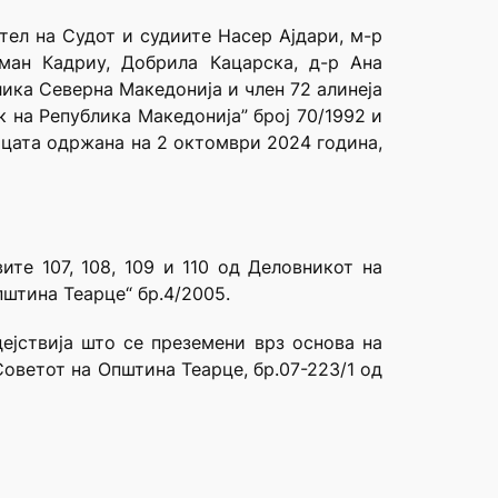
тел на Судот и судиите Насер Ајдари, м-р
сман Кадриу, Добрила Кацарска, д-р Ана
лика Северна Македонија и член 72 алинеја
к на Република Македонија” број 70/1992 и
ицата одржана на 2 октомври 2024 година,
ите 107, 108, 109 и 110 од Деловникот на
пштина Теарце“ бр.4/2005.
јствија што се преземени врз основа на
Советот на Општина Теарце, бр.07-223/1 од