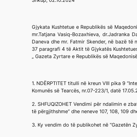
Shkup, 02.10.2024
Gjykata Kushtetue e Republikës së Maqedonisë
mr.Tatjana Vasiq-Bozaxhieva, dr.Jadranka D
Daneva dhe mr. Fatmir Skender, në bazë të ne
37 paragrafi 4 të Aktit të Gjykatës Kushtetu
„ Gazeta Zyrtare e Republikës së Maqedonisë
1. NDËRPTITET titulli në kreun VIII pika 9 “In
Komunës së Tearcës, nr.07-223/1, datë 17.05
2. SHFUQIZOHET Vendimi për ndalimin e zbatim
të përgjithshme” dhe neneve 107, 108, 109 dhe
3. Ky vendim do të publikohet në “Gazetën Zy