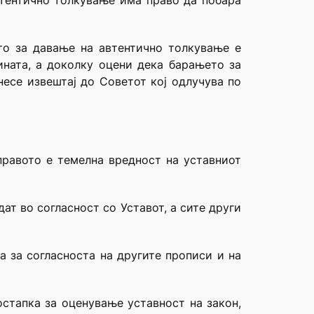
втентично толкување има право да побара
то за давање на автентично толкување е
ината, а доколку оцени дека барањето за
несе извештај до Советот кој одлучува по
правото е темелна вредност на уставниот
ат во согласност со Уставот, а сите други
а за согласноста на другите прописи и на
остапка за оценување уставност на закон,