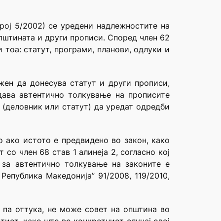
рој 5/2002) се уредени надлежностите на
општината и други прописи. Според член 62
 тоа: статут, програми, планови, одлуки и
жен да донесува статут и други прописи,
дава автентично толкување на прописите
 (деловник или статут) да уредат одредби
о ако истото е предвидено во закон, како
со член 68 став 1 алинеја 2, согласно кој
 за автентично толкување на законите е
епублика Македонија” 91/2008, 119/2010,
, па оттука, не може совет на општина во