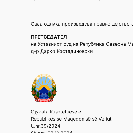
Оваа одлука произведува правно дејство 
ПРЕТСЕДАТЕЛ
на Уставниот суд на Република Северна М
д-р Дарко Костадиновски
Gjykata Kushtetuese e
Republikës së Maqedonisë së Veriut
U.nr.39/2024