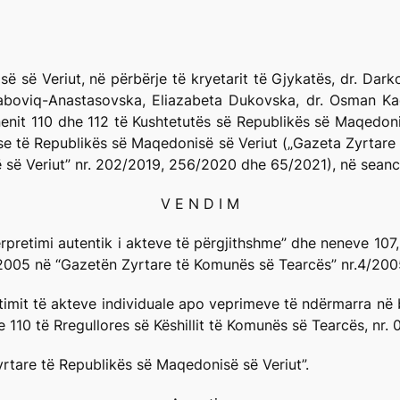
 së Veriut, në përbërje të kryetarit të Gjykatës, dr. Dark
aboviq-Anastasovska, Eliazabeta Dukovska, dr. Osman Kad
nit 110 dhe 112 të Kushtetutës së Republikës së Maqedonis
ese të Republikës së Maqedonisë së Veriut („Gazeta Zyrtar
 së Veriut” nr. 202/2019, 256/2020 dhe 65/2021), në seanc
V E N D I M
terpretimi autentik i akteve të përgjithshme” dhe neneve 107, 
.2005 në “Gazetën Zyrtare të Komunës së Tearcës” nr.4/200
it të akteve individuale apo veprimeve të ndërmarra në ba
 110 të Rregullores së Këshillit të Komunës së Tearcës, nr. 
rtare të Republikës së Maqedonisë së Veriut”.