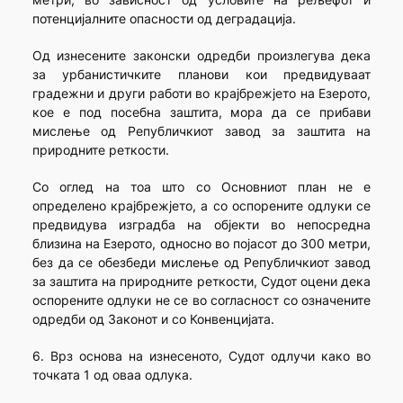
потенцијалните опасности од деградација.
Од изнесените законски одредби произлегува дека
за урбанистичките планови кои предвидуваат
градежни и други работи во крајбрежјето на Езерото,
кое е под посебна заштита, мора да се прибави
мислење од Републичкиот завод за заштита на
природните реткости.
Со оглед на тоа што со Основниот план не е
определено крајбрежјето, а со оспорените одлуки се
предвидува изградба на објекти во непосредна
близина на Езерото, односно во појасот до 300 метри,
без да се обезбеди мислење од Републичкиот завод
за заштита на природните реткости, Судот оцени дека
оспорените одлуки не се во согласност со означените
одредби од Законот и со Конвенцијата.
6. Врз основа на изнесеното, Судот одлучи како во
точката 1 од оваа одлука.