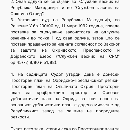
2. Оваа одлука ќе се објави во “Службен весник на
Република Македонија” и во “Службен гласник на
Општина Охрид”.
3. Уставниот суд на Република Македонија, со
Решение У.бр.200/90 од 11 март 1992 година, поведе
постапка за оценување законитоста на одлуките
означени во точка 1 од оваа одлука, затоа што се
постави прашањето за нивната согласност со Законот
за заштита на Охридското, Преспанското и
Дојранското Езеро (“Службен весник на СРМ”
бр.45/77, 8/80 и 51/88).
4. На седницата Судот утврди дека е донесен
Просторен план на Охридско-Преспанскиот регион,
Просторен план на Општината Охрид, Просторен
план за крајбрежниот простор и Основен
урбанистички план на Охрид, за кои, освен за
основниот урбанистички план, е дадено мислење од
Републичкиот завод за заштита на природните
реткости.
Судот, исто така, утврди дека со Просторниот план за