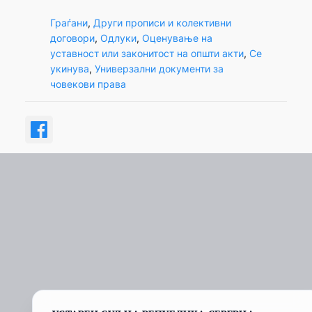
Граѓани
, 
Други прописи и колективни
договори
, 
Одлуки
, 
Оценување на
уставност или законитост на општи акти
, 
Се
укинува
, 
Универзални документи за
човекови права