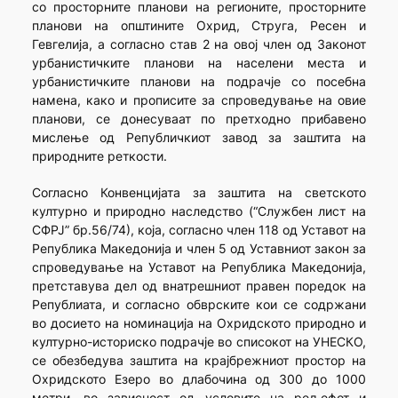
со просторните планови на регионите, просторните
планови на општините Охрид, Струга, Ресен и
Гевгелија, а согласно став 2 на овој член од Законот
урбанистичките планови на населени места и
урбанистичките планови на подрачје со посебна
намена, како и прописите за спроведување на овие
планови, се донесуваат по претходно прибавено
мислење од Републичкиот завод за заштита на
природните реткости.
Согласно Конвенцијата за заштита на светското
културно и природно наследство (“Службен лист на
СФРЈ” бр.56/74), која, согласно член 118 од Уставот на
Република Македонија и член 5 од Уставниот закон за
спроведување на Уставот на Република Македонија,
претставува дел од внатрешниот правен поредок на
Републиата, и согласно обврските кои се содржани
во досието на номинација на Охридското природно и
културно-историско подрачје во списокот на УНЕСКО,
се обезбедува заштита на крајбрежниот простор на
Охридското Езеро во длабочина од 300 до 1000
метри, во зависност од условите на рељефот и