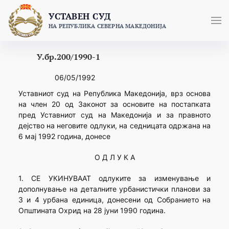
Skip
УСТАВЕН СУД
to
НА РЕПУБЛИКА СЕВЕРНА МАКЕДОНИЈА
content
У.бр.200/1990-1
06/05/1992
Уставниот суд на Република Македонија, врз основа
на член 20 од Законот за основите на постапката
пред Уставниот суд на Македонија и за правното
дејство на неговите одлуки, на седницата одржана на
6 мај 1992 година, донесе
О Д Л У К А
1. СЕ УКИНУВААТ одлуките за изменување и
дополнување на деталните урбанистички планови за
3 и 4 урбана единица, донесени од Собранието на
Општината Охрид на 28 јуни 1990 година.