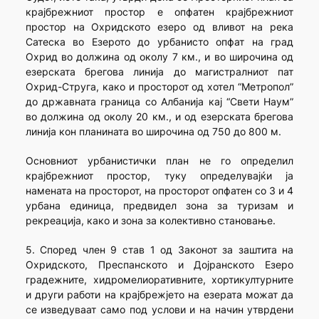
крајбрежниот простор е опфатен крајбрежниот
простор на Охридското езеро од вливот на река
Сатеска во Езерото до урбанисто опфат на град
Охрид во должина од околу 7 км., и во широчина од
езерската брегова линија до магистралниот пат
Охрид-Струга, како и просторот од хотел “Метропол”
до државната граница со Албанија кај “Свети Наум”
во должина од околу 20 км., и од езерската брегова
линија кон планината во широчина од 750 до 800 м.
Основниот урбанистички план не го определил
крајбрежниот простор, туку определувајќи ја
намената на просторот, на просторот опфатен со 3 и 4
урбана единица, предвидел зона за туризам и
рекреација, како и зона за колективно становање.
5. Според член 9 став 1 од Законот за заштита на
Охридското, Преспанското и Дојранското Езеро
градежните, хидромелиоративните, хортикултурните
и други работи на крајбрежјето на езерата можат да
се изведуваат само под услови и на начин утврдени