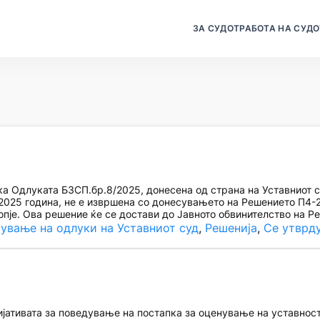
ЗА СУДОТ
РАБОТА НА СУДО
 Одлуката БЗСП.бр.8/2025, донесена од страна на Уставниот 
2025 година, не е извршена со донесувањето на Решението П4-24
опје. Ова решение ќе се достави до Јавното обвинителство на 
ување на одлуки на Уставниот суд
, 
Решенија
, 
Се утврд
ативата за поведување на постапка за оценување на уставноста