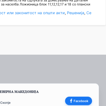
 законитоста на Одлуката за донесување на Детален
П за населба Ложионица блок 11,12,12,17 и 18 со плански
ост или законитост на општи акти
, 
Решенија
, 
Се
СЕВЕРНА МАКЕДОНИЈА
Facebook
 Скопје