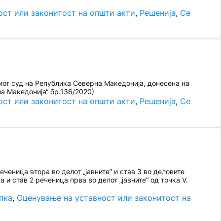
ост или законитост на општи акти
, 
Решенија
, 
Се
иот суд на Република Северна Македонија, донесена на
а Македонија“ бр.136/2020)
ост или законитост на општи акти
, 
Решенија
, 
Се
ченица втора во делот „јавните” и став 3 во деловите
 и став 2 реченица прва во делот „јавните” од точка V.
пка
, 
Оценување на уставност или законитост на