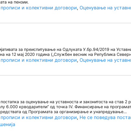
ата на пензии.
 прописи и колективни договори
, 
Оценување на уставн
ативата за преиспитување на Одлуката У.бр.94/2019 на Уставн
а на 12 мај 2020 година („Службен весник на Република Северн
 прописи и колективни договори
, 
Оценување на уставн
остапка за оценување на уставноста и законитоста на став 2 ре
колу 6.000 крводарители” од точка IV. Финансирање на програмата
средствата од Програмата за организирање и унапредување…
 прописи и колективни договори
, 
Не се поведува поста
шенија