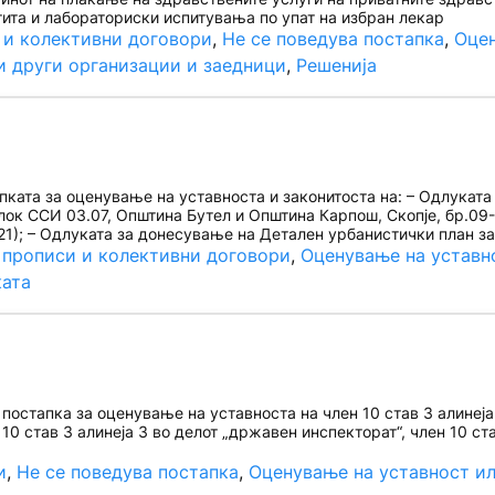
ита и лабораториски испитувања по упат на избран лекар
 и колективни договори
, 
Не се поведува постапка
, 
Оцен
и други организации и заедници
, 
Решенија
ката за оценување на уставноста и законитоста на: – Одлуката
лок ССИ 03.07, Општина Бутел и Општина Карпош, Скопје, бр.09-
21); – Одлуката за донесување на Детален урбанистички план з
 прописи и колективни договори
, 
Оценување на уставн
ката
остапка за оценување на уставноста на член 10 став 3 алинеја 1
 10 став 3 алинеја 3 во делот „државен инспекторат“, член 10 ст
и
, 
Не се поведува постапка
, 
Оценување на уставност ил