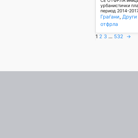
СЕ ОТФРЛА инициј
урбанистички план
период 2014-2017
Граѓани
, 
Други
отфрла
1
2
3
…
532
→