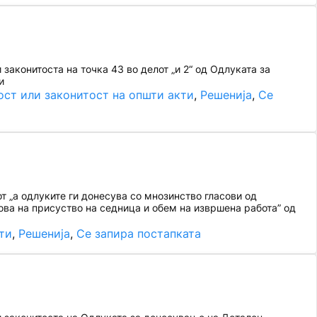
аконитоста на точка 43 во делот „и 2“ од Одлуката за
и
ост или законитост на општи акти
, 
Решенија
, 
Се
т „а одлуките ги донесува со мнозинство гласови од
нова на присуство на седница и обем на извршена работа” од
ти
, 
Решенија
, 
Се запира постапката