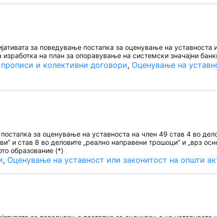
ативата за поведување постапка за оценување на уставноста и з
а изработка на план за опоравување на системски значајни банк
 прописи и колективни договори
, 
Оценување на уставн
остапка за оценување на уставноста на член 49 став 4 во дело
ви” и став 8 во деловите „реално направени трошоци” и „врз ос
ото образование (*)
и
, 
Оценување на уставност или законитост на општи ак