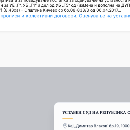
ативата за поведување постапка за оценување на уставноста и
 за УЕ „Г“, УБ „Г1“ и дел од УБ „Г5“ од (измена и дополна на ДУ
) (8.43ха) – Општина Кичево со бр.08-833/3 од 06.04.2017…
 прописи и колективни договори
, 
Оценување на уставн
УСТАВЕН СУД НА РЕПУБЛИКА 
Кеј „Димитар Влахов“ бр.19, 1000