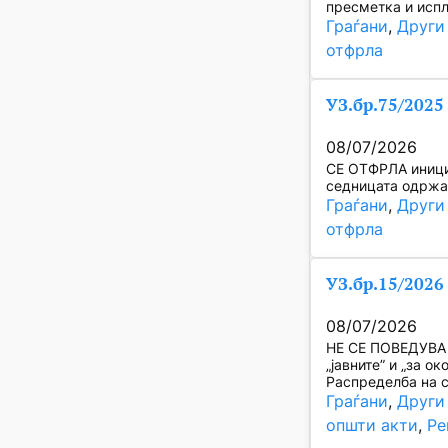
пресметка и испл
Граѓани
, 
Други
отфрла
УЗ.бр.75/2025
08/07/2026
СЕ ОТФРЛА инициј
седницата одржан
Граѓани
, 
Други
отфрла
УЗ.бр.15/2026
08/07/2026
НЕ СЕ ПОВЕДУВА п
„јавните” и „за о
Распределба на 
Граѓани
, 
Други
општи акти
, 
Ре