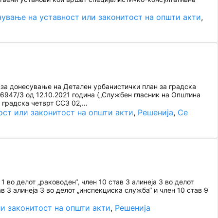
ување на уставност или законитост на општи акти
, 
 за донесување на Детален урбанистички план за градска
6947/3 од 12.10.2021 година („Службен гласник на Општина
а градска четврт ССЗ 02,…
ост или законитост на општи акти
, 
Решенија
, 
Се
 во делот „раководен“, член 10 став 3 алинеја 3 во делот
ав 3 алинеја 3 во делот „инспекциска служба“ и член 10 став 9
и законитост на општи акти
, 
Решенија