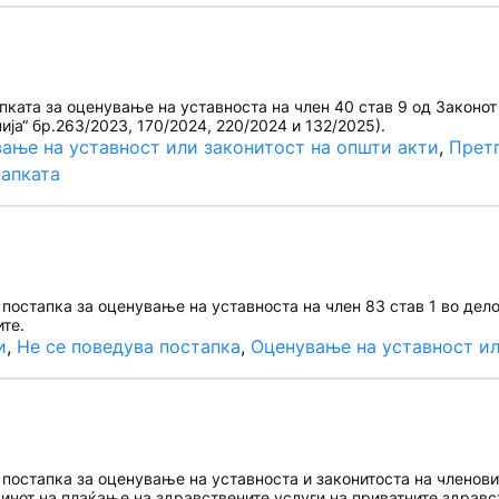
ката за оценување на уставноста на член 40 став 9 од Законот
ја“ бр.263/2023, 170/2024, 220/2024 и 132/2025).
ање на уставност или законитост на општи акти
, 
Претп
тапката
остапка за оценување на уставноста на член 83 став 1 во дело
ите.
и
, 
Не се поведува постапка
, 
Оценување на уставност ил
остапка за оценување на уставноста и законитоста на членовит
чинот на плаќање на здравствените услуги на приватните здрав