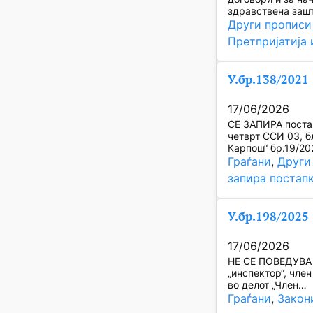
здравствена зашт
Други прописи
Претпријатија 
У.бр.138/2021
17/06/2026
СЕ ЗАПИРА постап
четврт ССИ 03, б
Карпош“ бр.19/20
Граѓани
, 
Други
запира постап
У.бр.198/2025
17/06/2026
НЕ СЕ ПОВЕДУВА п
„инспектор“, член
во делот „Член…
Граѓани
, 
Закон