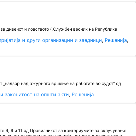
 за дивечот и ловството („Службен весник на Република
ријатија и други организации и заедници
, 
Решенија
, 
т „надзор над ажурното вршење на работите во судот“ од
и законитост на општи акти
, 
Решенија
е 6, 9 и 11 од Правилникот за критериумите за склучување
ствени установи кои вршат специјалистичко-консултативна