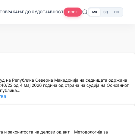
Т
ОБРАЌАЊЕ ДО СУДОТ
ЈАВНОСТ
MK
SQ
EN
BCCF
суд на Република Северна Македонија на седницата одржана
0/22 од 4 мај 2026 година од страна на судија на Основниот
Република…
ува
 и законитоста на делови од акт – Методологија за