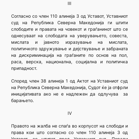
III
Согласно со член 110 алинеја 3 од Уставот, Уставниот
суд на Република Северна Македонија ги штити
слободите и правата на човекот и граѓанинот што се
однесуваат на слободата на уверувањето, совеста,
мислата и јавното изразување на мислата,
политичкото здружување и дејствување и забраната
на дискриминација на граѓаните по основ на пол,
раса, верска, национална, социјална и политичка
припадност.
Според член 38 алинеја 1 од Актот на Уставниот суд
на Република Северна Македонија, Судот ќе ја отфрли
иницијативата ако не е надлежен да одлучува за
барањето.
IV
Правото на жалба не спаѓа во корпусот на слободи и
права кои што согласно со член 110 алинеја 3 од
Уставот, се штитат пред Уставниот суд. Поради