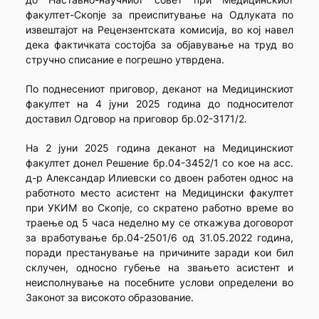
факултет-Скопје за преиспитување на Одлуката по
извештајот на Рецензентската комисија, во кој навел
дека фактичката состојба за објавување на труд во
стручно списание е погрешно утврдена.
По поднесениот приговор, деканот на Медицинскиот
факултет на 4 јуни 2025 година до подносителот
доставил Одговор на приговор бр.02-3171/2.
На 2 јуни 2025 година деканот на Медицинскиот
факултет донел Решение бр.04-3452/1 со кое на асс.
д-р Александар Илиевски со двоен работен однос на
работното место асистент на Медицински факултет
при УКИМ во Скопје, со скратено работно време во
траење од 5 часа неделно му се откажува договорот
за вработување бр.04-2501/6 од 31.05.2022 година,
поради престанување на причините заради кои бил
склучен, односно губење на звањето асистент и
неисполнување на посебните услови определени во
Законот за високото образование.