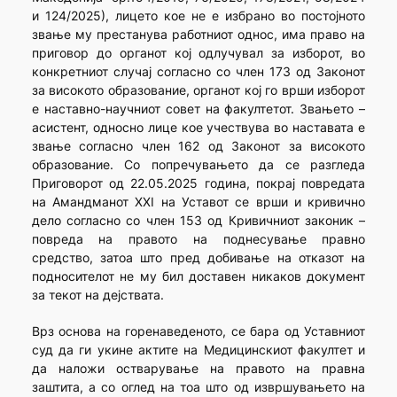
и 124/2025), лицето кое не e избрано во постојното
звање му престанува работниот однос, има право на
приговор до органот кој одлучувал за изборот, во
конкретниот случај согласно со член 173 од Законот
за високото образование, органот кој го врши изборот
е наставно-научниот совет на факултетот. Звањето –
асистент, односно лице кое учествува во наставата е
звање согласно член 162 од Законот за високото
образование. Со попречувањето да се разгледа
Приговорот од 22.05.2025 година, покрај повредата
на Амандманот XXI на Уставот се врши и кривично
дело согласно со член 153 од Кривичниот законик –
повреда на правото на поднесување правно
средство, затоа што пред добивање на отказот на
подносителот не му бил доставен никаков документ
за текот на дејствата.
Врз основа на горенаведеното, се бара од Уставниот
суд да ги укине актите на Медицинскиот факултет и
да наложи остварување на правото на правна
заштита, a со оглед на тоа што од извршувањето на