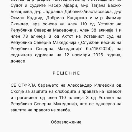
Судот и судиите Насер Ајдари, м-р Татјана Васиќ-
Бозаџиева, д-р Јадранка Дабовиќ-Анастасовска, д-р
Осман Кадриу, Добрила Кацарска и м-р Фатмир
Скендер, врз основа на член 110 од Уставот на
Република Северна Македонија, член 38 алинеја 1 и
член 73 алинеја 3 од Актот на Уставниот суд на
Република Северна Македонија („Службен весник на
Република Северна Македонија“ бр.115/2024), на
седницата одржана на 12 ноември 2025 година,
донесе
Р Е Ш Е Н И Е
СЕ ОТФРЛА барањето на Александар Илиевски од
Скопје за заштита на слободите и правата на човекот
и граѓанинот од член 110 алинеја 3 од Уставот на
Република Северна Македонија, што се однесува на
заштита на правото на жалба.
Образложение