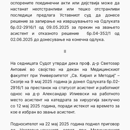
оспорените поединечни акти или дејствија може да
настанат неотстранливи или тешко отстранливи
последици предлага Уставниот суд да донесе
решение за запирање на извршувањето на Одлуката
бр.02-2916/1 од 09.05.2025 за прекин на звањето
асистент и отказното решение бр.04-352/1 од
02.06.2025 до донесување на конечна одлука.
II
На седницата Судот утврди дека проф. д-р Светозар
Антовиќ во својство на декан на Mедицинскиот
факултет при Универзитетот „Св. Кирил и Методиј“ –
Скопје на 9 мај 2025 година ја донел Одлуката бр.02-
2916/1 за престанок на статусот асистент и работниот
однос на д-р Александар Илиевски на работното
место асистент на катедрата за хирургија заклучно
со 12 мај 2025 година, поради истекот на времето за
кое е избран во звање асистент.
Подносителот на 22 мај 2025 година поднел приговор
до Наставно-научниот совет при Медицинскиот