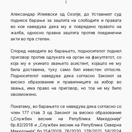
I
Александар Илиевски од Скопје, до Уставниот суд
поднесе барање за заштита на слободите и правата
во кое наведува дека му е повредено правото на
жалба, односно правна заштита против поединечни
акти во прв степен.
Според наводите во барањето, подносителот поднел
приговор против одлуката на орган на факултетoт, со
која му е укинато звањето асистент, којашто не му
била доставена, туку само бил известен отпосле.
Подносителот наведува дека согласно Законот за
високо образование и правилниците за избор во
звања, има право на приговор, но тоа не му било
овозможено.
Понатаму, во барањето се наведува дека согласно со
член 177 став 3 од Законот за високо образование
(„Службен весник на Република Македонија“
бр.82/2018 и „Службен весник на Република Северна
Македонија“ бр.154/2019, 76/2020, 178/2021, 58/2024