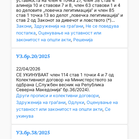
уставноста на член 4 точка 27, член 38 став 4
алинеја 10 и ставови 7 и 8, член 63 ставови 1 и 4
во деловите „ловечка легитимација“ и член 85
став 1 точка 13 во делот „ловечка легитимација“ и
став 2 од Законот за дивечот и ловството (*)…
Закони
, 
Здруженија на граѓани
, 
Не се поведува
постапка
, 
Оценување на уставност или
законитост на општи акти
, 
Решенија
УЗ.бр.20/2025
22/04/2026
СЕ УКИНУВААТ член 114 став 1 точки 4 и 7 од
Колективниот договор на Министерството за
одбрана („Службен весник на Република
Северна Македонија“ бр.36/2024).
Други прописи и колективни договори
, 
Здруженија на граѓани
, 
Одлуки
, 
Оценување на
уставност или законитост на општи акти
, 
Се
укинува
УЗ.бр.38/2025