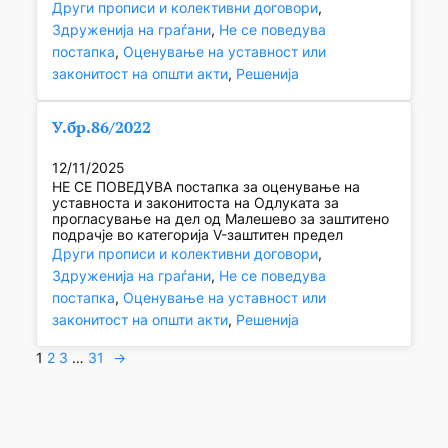
Други прописи и колективни договори
, 
Здруженија на граѓани
, 
Не се поведува
постапка
, 
Оценување на уставност или
законитост на општи акти
, 
Решенија
У.бр.86/2022
12/11/2025
НЕ СЕ ПОВЕДУВА постапка за оценување на
уставноста и законитоста на Одлуката за
прогласување на дел од Малешево за заштитено
подрачје во категорија V-заштитен предел
Други прописи и колективни договори
, 
Здруженија на граѓани
, 
Не се поведува
постапка
, 
Оценување на уставност или
законитост на општи акти
, 
Решенија
1
2
3
…
31
→