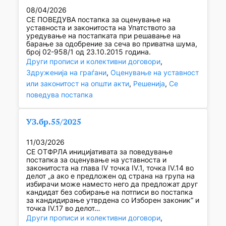
08/04/2026
СЕ ПОВЕДУВА постапка за оценување на
уставноста и законитоста на Упатството за
уредување на постапката при решавање на
барање за одобрение за сеча во приватна шума,
број 02-958/1 од 23.10.2015 година.
Други прописи и колективни договори
, 
Здруженија на граѓани
, 
Оценување на уставност
или законитост на општи акти
, 
Решенија
, 
Се
поведува постапка
УЗ.бр.55/2025
11/03/2026
СЕ ОТФРЛА иницијативата за поведување
постапка за оценување на уставноста и
законитоста на глава IV точка IV.1, точка IV.14 во
делот „а ако е предложен од страна на група на
избирачи може наместо него да предложат друг
кандидат без собирање на потписи во постапка
за кандидирање утврдена со Изборен законик“ и
точка IV.17 во делот…
Други прописи и колективни договори
, 