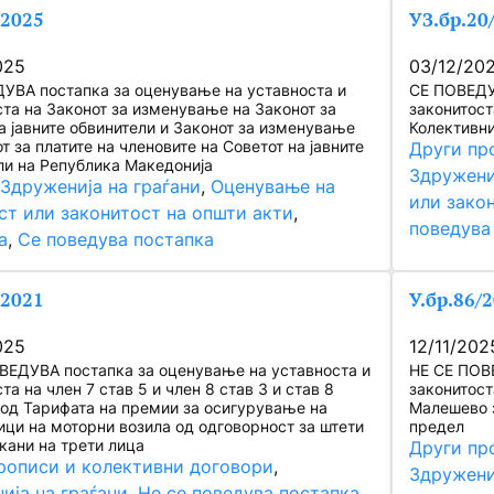
/2025
УЗ.бр.20
025
03/12/20
УВА постапка за оценување на уставноста и
СЕ ПОВЕДУ
ста на Законот за изменување на Законот за
законитоста
а јавните обвинители и Законот за изменување
Колективни
т за платите на членовите на Советот на јавните
Други пр
ли на Република Македонија
Здружени
 
Здруженија на граѓани
, 
Оценување на
или зако
ст или законитост на општи акти
, 
поведува
а
, 
Се поведува постапка
/2021
У.бр.86/
025
12/11/202
ВЕДУВА постапка за оценување на уставноста и
НЕ СЕ ПОВ
та на член 7 став 5 и член 8 став 3 и став 8
законитост
1 од Тарифата на премии за осигурување на
Малешево з
ици на моторни возила од одговорност за штети
предел
кани на трети лица
Други пр
рописи и колективни договори
, 
Здружени
ија на граѓани
, 
Не се поведува постапка
, 