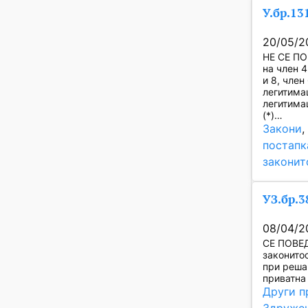
У.бр.13
20/05/2
НЕ СЕ ПО
на член 4
и 8, член
легитимац
легитимац
(*)…
Закони
,
постапк
законит
УЗ.бр.3
08/04/2
СЕ ПОВЕД
законито
при реша
приватна 
Други п