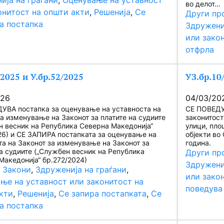
ија на граѓани
, 
Оценување на уставност
во делот…
онитост на општи акти
, 
Решенија
, 
Се
Други пр
а постапка
Здружени
или зако
отфрла
/2025 и У.бр.52/2025
УЗ.бр.10
026
04/03/20
УВА постапка за оценување на уставноста на
СЕ ПОВЕДУ
за изменување на Законот за платите на судиите
законитост
н весник на Република Северна Македонија“
улици, пло
26) и СЕ ЗАПИРА постапката за оценување на
објекти во
та на Законот за изменување на Законот за
година.
на судиите („Службен весник на Република
Други пр
Македонија“ бр.272/2024)
Здружени
, 
Закони
, 
Здруженија на граѓани
, 
или зако
ње на уставност или законитост на
поведува
кти
, 
Решенија
, 
Се запира постапката
, 
Се
а постапка