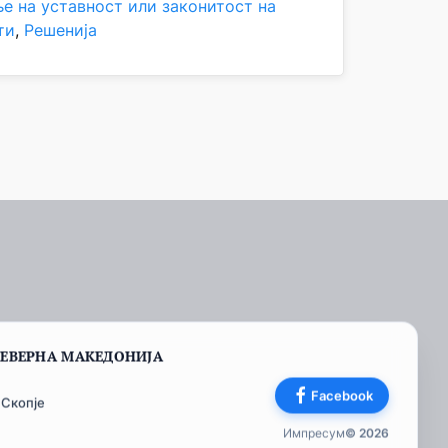
е на уставност или законитост на
ти
, 
Решенија
СЕВЕРНА МАКЕДОНИЈА
Facebook
 Скопје
Импресум
© 2026