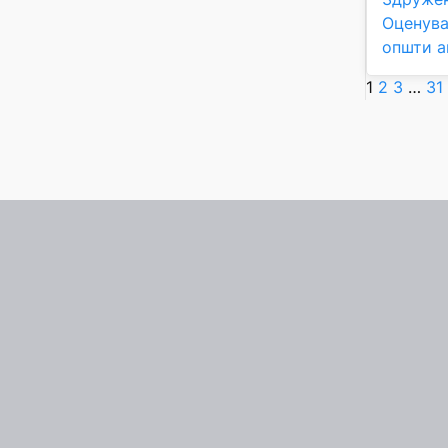
Оценува
општи а
1
2
3
…
31