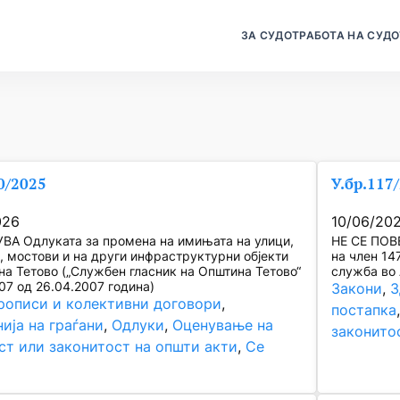
ЗА СУДОТ
РАБОТА НА СУДО
0/2025
У.бр.117
026
10/06/20
ВА Одлуката за промена на имињата на улици,
НЕ СЕ ПОВ
, мостови и на други инфраструктурни објекти
на член 14
на Тетово („Службен гласник на Општина Тетово“
служба во 
07 од 26.04.2007 година)
Закони
, 
З
рописи и колективни договори
, 
постапка
ија на граѓани
, 
Одлуки
, 
Оценување на
законито
ст или законитост на општи акти
, 
Се