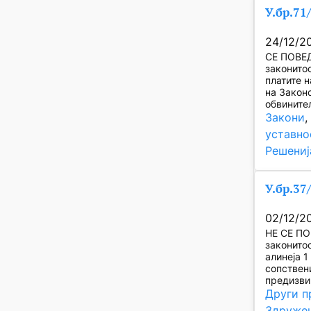
У.бр.71
24/12/2
СЕ ПОВЕД
законито
платите н
на Законо
обвините
Закони
,
уставно
Решениј
У.бр.37
02/12/2
НЕ СЕ ПО
законитос
алинеја 
сопствен
предизви
Други п
Здружен