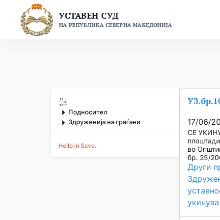
Skip
УСТАВЕН СУД
to
НА РЕПУБЛИКА СЕВЕРНА МАКЕДОНИЈА
content
УЗ.бр.1
Подносител
17/06/2
Здруженија на граѓани
СЕ УКИНУ
плоштади
Hello in Save.
во Општи
бр. 25/20
Други п
Здружен
уставно
укинува