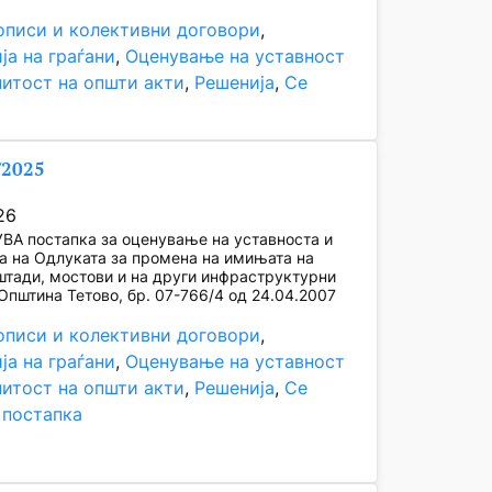
описи и колективни договори
, 
ја на граѓани
, 
Оценување на уставност
нитост на општи акти
, 
Решенија
, 
Се
/2025
26
ВА постапка за оценување на уставноста и
а на Одлуката за промена на имињата на
штади, мостови и на други инфраструктурни
 Општина Тетово, бр. 07-766/4 од 24.04.2007
описи и колективни договори
, 
ја на граѓани
, 
Оценување на уставност
нитост на општи акти
, 
Решенија
, 
Се
 постапка