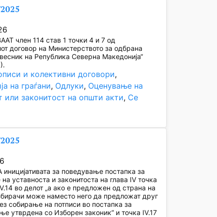
/2025
26
АТ член 114 став 1 точки 4 и 7 од
от договор на Министерството за одбрана
весник на Република Северна Македонија“
).
описи и колективни договори
, 
ја на граѓани
, 
Одлуки
, 
Оценување на
т или законитост на општи акти
, 
Се
/2025
26
иницијативата за поведување постапка за
на уставноста и законитоста на глава IV точка
 IV.14 во делот „а ако е предложен од страна на
збирачи може наместо него да предложат друг
ез собирање на потписи во постапка за
е утврдена со Изборен законик“ и точка IV.17