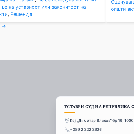
Оценувањ
ње на уставност или законитост на
општи ак
кти
, 
Решенија
→
УСТАВЕН СУД НА РЕПУБЛИКА 
Кеј „Димитар Влахов“ бр.19, 1000
+389 2 322 3626