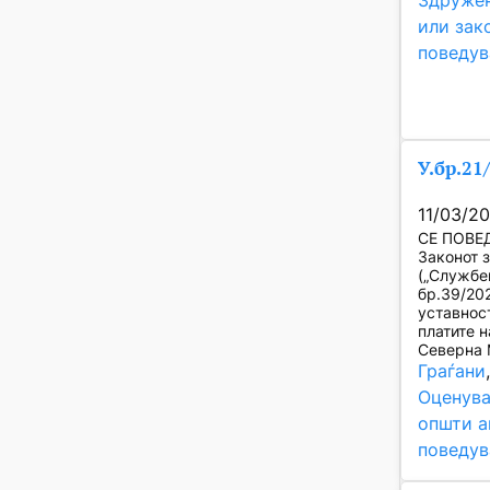
Здружен
или зак
поведув
У.бр.21
11/03/2
СЕ ПОВЕД
Законот 
(„Службе
бр.39/20
уставнос
платите 
Северна 
Граѓани
Оценува
општи а
поведув