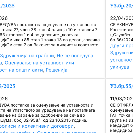
1/2025
УЗ.бр.20
026
22/04/20
ВЕДУВА постапка за оценување на уставноста
СЕ УКИНУВА
 точка 27, член 38 став 4 алинеја 10 и ставови 7
Колективни
 63 ставови 1 и 4 во деловите „ловечка
(„Службен 
ија“ и член 85 став 1 точка 13 во делот „ловечка
бр.36/2024
ија“ и став 2 од Законот за дивечот и ловството
Други пр
Здружени
 
Здруженија на граѓани
, 
Не се поведува
уставнос
а
, 
Оценување на уставност или
укинува
ост на општи акти
, 
Решенија
8/2025
УЗ.бр.55
026
11/03/20
УВА постапка за оценување на уставноста и
СЕ ОТФРЛА 
ста на Упатството за уредување на постапката
оценување 
вање на барање за одобрение за сеча во
IV.1, точка
шума, број 02-958/1 од 23.10.2015 година.
група на и
кандидат б
рописи и колективни договори
, 
кандидирањ