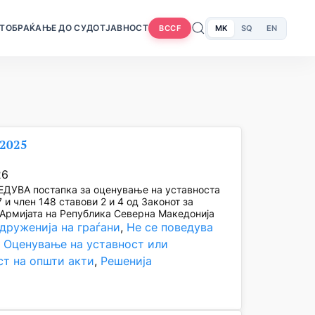
Т
ОБРАЌАЊЕ ДО СУДОТ
ЈАВНОСТ
MK
SQ
EN
BCCF
/2025
26
ЕДУВА постапка за оценување на уставноста
7 и член 148 ставови 2 и 4 од Законот за
Армијата на Република Северна Македонија
друженија на граѓани
, 
Не се поведува
, 
Оценување на уставност или
ст на општи акти
, 
Решенија