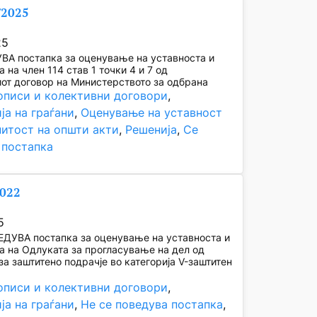
/2025
25
ВА постапка за оценување на уставноста и
 на член 114 став 1 точки 4 и 7 од
от договор на Министерството за одбрана
описи и колективни договори
, 
ја на граѓани
, 
Оценување на уставност
нитост на општи акти
, 
Решенија
, 
Се
 постапка
2022
5
ЕДУВА постапка за оценување на уставноста и
а на Одлуката за прогласување на дел од
а заштитено подрачје во категорија V-заштитен
описи и колективни договори
, 
ја на граѓани
, 
Не се поведува постапка
, 