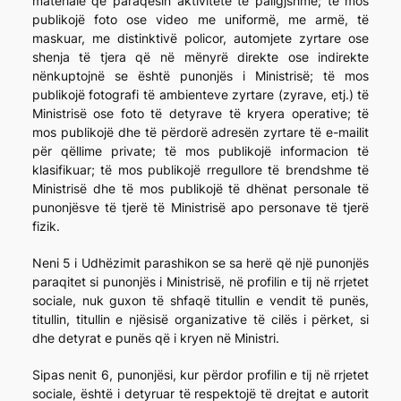
materiale që paraqesin aktivitete të paligjshme; të mos
publikojë foto ose video me uniformë, me armë, të
maskuar, me distinktivë policor, automjete zyrtare ose
shenja të tjera që në mënyrë direkte ose indirekte
nënkuptojnë se është punonjës i Ministrisë; të mos
publikojë fotografi të ambienteve zyrtare (zyrave, etj.) të
Ministrisë ose foto të detyrave të kryera operative; të
mos publikojë dhe të përdorë adresën zyrtare të e-mailit
për qëllime private; të mos publikojë informacion të
klasifikuar; të mos publikojë rregullore të brendshme të
Ministrisë dhe të mos publikojë të dhënat personale të
punonjësve të tjerë të Ministrisë apo personave të tjerë
fizik.
Neni 5 i Udhëzimit parashikon se sa herë që një punonjës
paraqitet si punonjës i Ministrisë, në profilin e tij në rrjetet
sociale, nuk guxon të shfaqë titullin e vendit të punës,
titullin, titullin e njësisë organizative të cilës i përket, si
dhe detyrat e punës që i kryen në Ministri.
Sipas nenit 6, punonjësi, kur përdor profilin e tij në rrjetet
sociale, është i detyruar të respektojë të drejtat e autorit