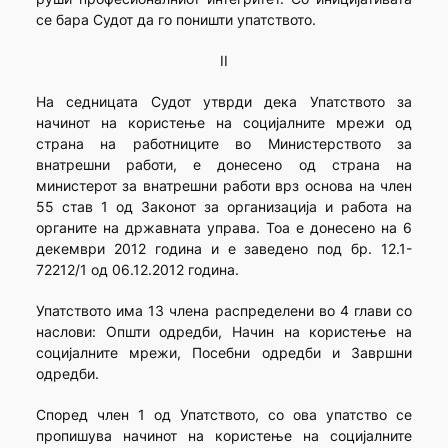
се бара Судот да го поништи упатството.
II
На седницата Судот утврди дека Упатството за
начинот на користење на социјалните мрежи од
страна на работниците во Министерството за
внатрешни работи, e донесено од страна на
министерот за внатрешни работи врз основа на член
55 став 1 од Законот за организација и работа на
органите на државната управа. Тоа е донесено на 6
декември 2012 година и е заведено под бр. 12.1-
72212/1 од 06.12.2012 година.
Упатството има 13 члена распределени во 4 глави со
наслови: Општи одредби, Начин на користење на
социјалните мрежи, Посебни одредби и Завршни
одредби.
Според член 1 од Упатството, со ова упатство се
пропишува начинот на користење на социјалните