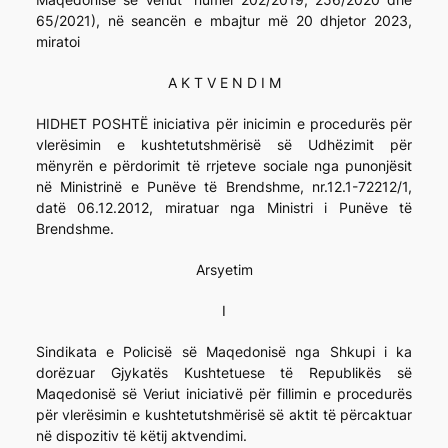
65/2021), në seancën e mbajtur më 20 dhjetor 2023,
miratoi
A K T V E N D I M
HIDHET POSHTË iniciativa për inicimin e procedurës për
vlerësimin e kushtetutshmërisë së Udhëzimit për
mënyrën e përdorimit të rrjeteve sociale nga punonjësit
në Ministrinë e Punëve të Brendshme, nr.12.1-72212/1,
datë 06.12.2012, miratuar nga Ministri i Punëve të
Brendshme.
Arsyetim
I
Sindikata e Policisë së Maqedonisë nga Shkupi i ka
dorëzuar Gjykatës Kushtetuese të Republikës së
Maqedonisë së Veriut iniciativë për fillimin e procedurës
për vlerësimin e kushtetutshmërisë së aktit të përcaktuar
në dispozitiv të këtij aktvendimi.