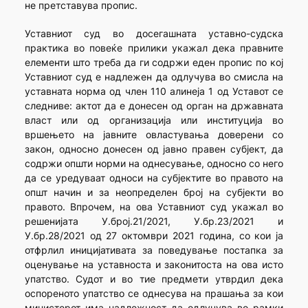
не претставува пропис.
Уставниот суд во досегашната уставно-судска
практика во повеќе прилики укажал дека правните
елементи што треба да ги содржи еден пропис по кој
Уставниот суд е надлежен да одлучува во смисла на
уставната норма од член 110 алинеја 1 од Уставот се
следниве: актот да е донесен од орган на државната
власт или од организација или институција во
вршењето на јавните овластувања доверени со
закон, односно донесен од јавно правен субјект, да
содржи општи норми на однесување, односно со него
да се уредуваат односи на субјектите во правото на
општ начин и за неопределен број на субјекти во
правото. Впрочем, на ова Уставниот суд укажал во
решениjaта У.број.21/2021, У.бр.23/2021 и
У.бр.28/2021 од 27 октомври 2021 година, со кои ја
отфрлил иницијативата за поведување постапка за
оценување на уставноста и законитоста на ова исто
упатство. Судот и во тие предмети утврдил дека
оспореното упатство се однесува на прашања за кои
министерот има надлежност да одлучува во рамки