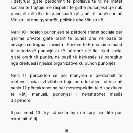
i detyruar gjatë përdorimit të profileve të tij në rrjetet
sociale të trajtojë me respekt të gjithë punonjësit që nuk
punojnë më dhe të punësuarit që janë të punësuar në
Ministri, si dhe qytetarët, policinë dhe Ministrinë.
Neni 10 i ndalon punonjësit të përdorë rrjetet sociale për
qëllime private gjatë orarit të punës dhe në bazë të
nevojës së treguar, ministri i Punëve të Brendshme mund
të autorizojë punonjësin të përdorë një lloj rrjeti social
gjatë orarit të punës, në bazë të kërkesës së paraqitur
nga drejtuesi i njësisë organizative ku punon punonjësi.
Neni 11 përcakton se për mënyrën e përdorimit të
rrjeteve sociale zhvillohen trajnime edukative ndërsa në
nenin 12 përcaktohet se për mosrespektim të dispozitave
të këtij manuali, punonjësi i nënshtrohet masës
disiplinore.
Sipas nenit 13, ky udhëzim hyn në fuqi një ditë pas
miratimit të tij.
III