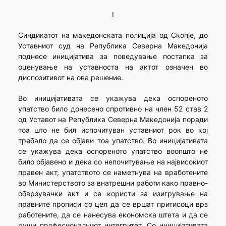
I
Синдикатот на македонската полиција од Скопје, до
Уставниот суд на Република Северна Македонија
поднесе иницијатива за поведување постапка за
оценување на уставноста на актот означен во
диспозитивот на ова решение.
Во иницијативата се укажува дека оспореното
упатство било донесено спротивно на член 52 став 2
од Уставот на Република Северна Македонија поради
тоа што не бил испочитуван уставниот рок во кој
требало да се објави тоа упатство. Во иницијативата
се укажува дека оспореното упатство воопшто не
било објавено и дека со непочитување на највисокиот
правен акт, упатството се наметнува на вработените
во Министерството за внатрешни работи како правно-
обврзувачки акт и се користи за изигрување на
правните прописи со цел да се вршат притисоци врз
работените, да се нанесува економска штета и да се
руши професионалниот интегритет. Со иницијативата