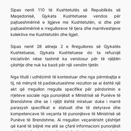
Sipas nenit 110 të Kushtetutës së Republikës së
Maqedonisë, Gjykata Kushtetuese vendos për
pajtueshmërinë e ligjeve me Kushtetutën, si dhe për
pajtueshmërinë e rregulloreve të tjera dhe marrëveshjeve
kolektive me Kushtetutën dhe ligjet.
Sipas nenit 28 alineja 2 e Rregullores së Gjykatës
Kushtetuese, Gjykata Kushtetuese do ta refuzojë
iniciativën nëse tashmë ka vendosur për të njëjtën
çështje dhe nuk ka bazë për një vendim tjetër.
Nga titulli i udhëzimit të kontestuar dhe nga përmbajtja e
tij, në mënyrë të padiskutueshme rezulton se ai është një
akt që rregullon rregulla specifike për përdorimin e
rrjeteve sociale nga punonjësit e Ministrisë së Punëve të
Brendshme dhe se i njëjti është miratuar duke i marrë
parasysh specifikat e statusit dhe të detyrave dhe
kompetencave të veçanta të punonjësve të Ministrisë së
Punëve të Brendshme. Ai rregullon veçanërisht çështjet
që kanë të bëjnë me atë se çfarë informacioni punonjësit