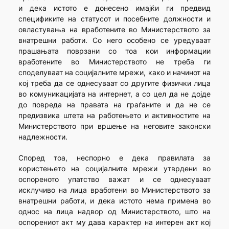
и дека истото е донесено имајќи ги предвид
спецификите на статусот и посебните должности и
овластувања на вработените во Министерството за
внатрешни работи. Со него особено се уредуваат
прашањата поврзани со тоа кои информации
вработените во Министерството не треба ги
споделуваат на социјалните мрежи, како и начинот на
кој треба да се однесуваат со другите физички лица
во комуникацијата на интернет, а со цел да не дојде
до повреда на правата на граѓаните и да не се
предизвика штета на работењето и активностите на
Министерството при вршење на неговите законски
надлежности.
Според тоа, неспорно е дека правилата за
користењето на социјалните мрежи утврдени во
оспореното упатство важат и се однесуваат
исклучиво на лица вработени во Министерството за
внатрешни работи, и дека истото нема примена во
однос на лица надвор од Министерството, што на
оспорениот акт му дава карактер на интерен акт кој