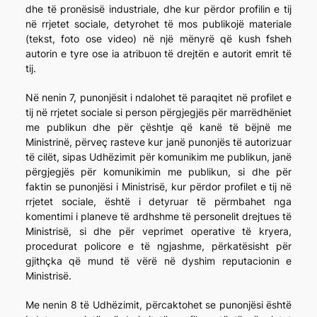
dhe të pronësisë industriale, dhe kur përdor profilin e tij
në rrjetet sociale, detyrohet të mos publikojë materiale
(tekst, foto ose video) në një mënyrë që kush fsheh
autorin e tyre ose ia atribuon të drejtën e autorit emrit të
tij.
Në nenin 7, punonjësit i ndalohet të paraqitet në profilet e
tij në rrjetet sociale si person përgjegjës për marrëdhëniet
me publikun dhe për çështje që kanë të bëjnë me
Ministrinë, përveç rasteve kur janë punonjës të autorizuar
të cilët, sipas Udhëzimit për komunikim me publikun, janë
përgjegjës për komunikimin me publikun, si dhe për
faktin se punonjësi i Ministrisë, kur përdor profilet e tij në
rrjetet sociale, është i detyruar të përmbahet nga
komentimi i planeve të ardhshme të personelit drejtues të
Ministrisë, si dhe për veprimet operative të kryera,
procedurat policore e të ngjashme, përkatësisht për
gjithçka që mund të vërë në dyshim reputacionin e
Ministrisë.
Me nenin 8 të Udhëzimit, përcaktohet se punonjësi është