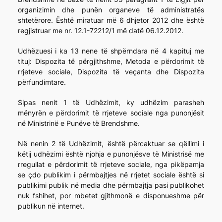
organizimin dhe punën organeve të administratës
shtetërore. Është miratuar më 6 dhjetor 2012 dhe është
regjistruar me nr. 12.1-72212/1 më datë 06.12.2012.
Udhëzuesi i ka 13 nene të shpërndara në 4 kapituj me
tituj: Dispozita të përgjithshme, Metoda e përdorimit të
rrjeteve sociale, Dispozita të veçanta dhe Dispozita
përfundimtare.
Sipas nenit 1 të Udhëzimit, ky udhëzim parasheh
mënyrën e përdorimit të rrjeteve sociale nga punonjësit
në Ministrinë e Punëve të Brendshme.
Në nenin 2 të Udhëzimit, është përcaktuar se qëllimi i
këtij udhëzimi është njohja e punonjësve të Ministrisë me
rregullat e përdorimit të rrjeteve sociale, nga pikëpamja
se çdo publikim i përmbajtjes në rrjetet sociale është si
publikimi publik në media dhe përmbajtja pasi publikohet
nuk fshihet, por mbetet gjithmonë e disponueshme për
publikun në internet.