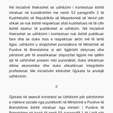
Në iniciativë theksohet se udhëzimi i kontestuar është
miratuar në kundërshtim me nenin 52 paragrafin 2 të
Kushtetutës së Republikës së Maqedonisë së Veriut për
shkak se nuk është respektuar afati kushtetues në të cilin
është dashur të publikohet ai udhëzim. Në iniciativë
theksohet se udhëzimi i kontestuar nuk është publikuar
fare dhe se duke mos e respektuar aktin më të lartë
ligjor, udhëzimi u shqiptohet punonjësve të Ministrisë së
Punëve të Brendshme si akt ligjërisht detyrues dhe
përdoret për të anashkaluar dispozitat ligjore me qëllim
që të ushtrohet presion mbi punonjësit, duke shkaktuar
dëme ekonomike dhe duke shkatërruar integritetin
profesional. Me iniciativën kërkohet Gjykata ta anulojë
udhëzimin.
II
Gjykata në seancë konstatoi se Udhëzimi për përdorimin
e rrjeteve sociale nga punëtorët në Ministrinë e Punëve të
Brendshme është miratuar nga ministri i Punëve të
Brendshme në bazë të nenit 55 paragrafit 1 të Ligjit për