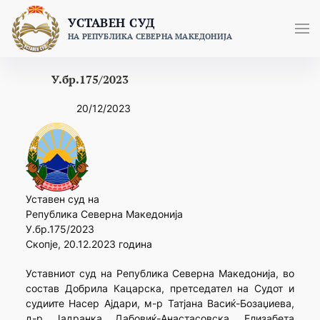
Skip
УСТАВЕН СУД
to
НА РЕПУБЛИКА СЕВЕРНА МАКЕДОНИЈА
content
У.бр.175/2023
20/12/2023
Уставен суд на
Република Северна Македонија
У.бр.175/2023
Скопје, 20.12.2023 година
Уставниот суд на Република Северна Македонија, во
состав Добрила Кацарска, претседател на Судот и
судиите Насер Ајдари, м-р Татјана Васиќ-Бозаџиева,
д-р Јадранка Дабовиќ-Анастасовска, Елизабета