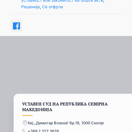
уставност или законитост на општи акти
, 
Решенија
, 
Се отфрла
УСТАВЕН СУД НА РЕПУБЛИКА СЕВЕРНА
МАКЕДОНИЈА
Кеј „Димитар Влахов“ бр.19, 1000 Скопје
+389 2 322 3626