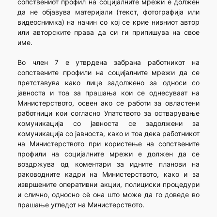
сопствениот профил на социјалните мрежи е должен
да не објавува материјали (текст, фотографија или
видеоснимка) на начин со кој се крие нивниот автор
или авторските права да си ги припишува на свое
име.
Во член 7 е утврдена забрана работникот на
сопствените профили на социјалните мрежи да се
претставува како лице задолжено за односи со
јавноста и тоа за прашања кои се однесуваат на
Министерството, освен ако се работи за овластени
работници кои согласно Упатството за остварување
комуникација со јавноста се задолжени за
комуникација со јавноста, како и тоа дека работникот
на Министерството при користење на сопствените
профили на социјалните мрежи е должен да се
воздржува од коментари за идните планови на
раководните кадри на Министерството, како и за
извршените оперативни акции, полициски процедури
и слично, односно сѐ она што може да го доведе во
прашање угледот на Министерството.