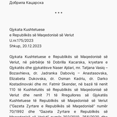
Добрила Кацарска
* * *
Gjykata Kushtetuese
e Republikës së Maqedonisë së Veriut
U.nr.175/2023
Shkup, 20.12.2023
Gjykata Kushtetuese e Republikës së Maqedonisë së
Veriut, në përbërje të Dobrilla Kacarska, kryetare e
Gjykatës dhe gjykatësve Naser Ajdari, mr. Tatjana Vasiq –
Bozaxhieva, dr. Jadranka Daboviq – Anastasovska,
Elizabeta Dukovska, dr. Osman Kadriu, dr. Darko
Kostadinovski dhe mr. Fatmir Skender, në bazë të nenit
110 të Kushtetutës së Republikës së Maqedonisë së
Veriut dhe nenit 71 të Rregullores së Gjykatës
Kushtetuese të Republikës së Maqedonisë së Veriut
(“Gazeta Zyrtare e Republikës së Maqedonisë” numër
70/1992 dhe “Gazeta Zyrtare e Republikës së
Maqedonisë së Veriut” numër 202/2019, 256/2020 dhe