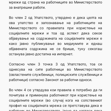
мрежи од страна на работниците во Министерството
за внатрешни работи.
Во член 2 од Упатството, утврдено е дека целта на
ова упатство е запознавање на работниците на
Министерството со правилата при користење на
социјалните мрежи и тоа од аспект дека секое
објавување на содржината на социјалните мрежи е
како јавно публикување во медиумите и еднаш
објавената содржина не се брише, туку секогаш
останува јавно достапна на интернет.
Согласно член 3 точка 3 од Упатството, тоа се
однесува на сите работници во Министерството
(овластените службеници, полициските службеници и
работници) согласно Законот за работни односи.
Во член 4 се утврдува кои правила е потребно да ги
почитува и применува работникот при користење на
социјалните мрежи (во случај кога на сопствениот
профил на социјалната мрежа се претставува дека е
работник во Министерството, јасно да нагласи дека