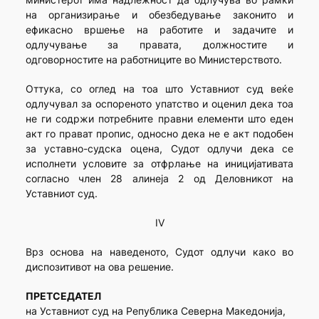
на организирање и обезбедување законито и
ефикасно вршење на работите и задачите и
одлучување за правата, должностите и
одговорностите на работниците во Министерството.
Оттука, со оглед на тоа што Уставниот суд веќе
одлучувал за оспореното упатство и оценил дека тоа
не ги содржи потребните правни елементи што еден
акт го прават пропис, односно дека не е акт подобен
за уставно-судска оцена, Судот одлучи дека се
исполнети условите за отфрлање на иницијативата
согласно член 28 алинеја 2 од Деловникот на
Уставниот суд.
IV
Врз основа на наведеното, Судот одлучи како во
диспозитивот на ова решение.
ПРЕТСЕДАТЕЛ
на Уставниот суд на Република Северна Македонија,