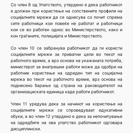
Со член 8 од Упатството, утврдено е дека работникот
е должен при користење на сопствените профили на
социјалните мрежи да се однесува со почит спрема
сите работници кои повеќе не работат и работници
кои се во работен однос во Министерството, како и
кон граѓаните, полицијата и Министерството.
Со член 10 се забранува работникот да ги користи
социјалните мрежи за приватни цели во текот на
работното време, а врз основа на укажаната потреба,
министерот за внатрешни работи може да одобри на
работник користење на одреден тип на социјална
мрежа во текот на работното време, врз основа на
поднесено барање од страна на раководителот на
организациската единица каде работи работникот.
Член 11 уредува дека за начинот на користење на
социјалните мрежи се спроведуваат едукативни
обуки, а во член 12 утврдено е дека за непочитување
на одредбите на ова упатство работникот одговара
дисциплински.