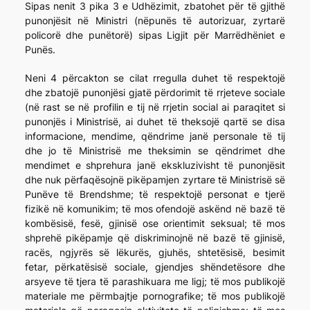
Sipas nenit 3 pika 3 e Udhëzimit, zbatohet për të gjithë
punonjësit në Ministri (nëpunës të autorizuar, zyrtarë
policorë dhe punëtorë) sipas Ligjit për Marrëdhëniet e
Punës.
Neni 4 përcakton se cilat rregulla duhet të respektojë
dhe zbatojë punonjësi gjatë përdorimit të rrjeteve sociale
(në rast se në profilin e tij në rrjetin social ai paraqitet si
punonjës i Ministrisë, ai duhet të theksojë qartë se disa
informacione, mendime, qëndrime janë personale të tij
dhe jo të Ministrisë me theksimin se qëndrimet dhe
mendimet e shprehura janë ekskluzivisht të punonjësit
dhe nuk përfaqësojnë pikëpamjen zyrtare të Ministrisë së
Punëve të Brendshme; të respektojë personat e tjerë
fizikë në komunikim; të mos ofendojë askënd në bazë të
kombësisë, fesë, gjinisë ose orientimit seksual; të mos
shprehë pikëpamje që diskriminojnë në bazë të gjinisë,
racës, ngjyrës së lëkurës, gjuhës, shtetësisë, besimit
fetar, përkatësisë sociale, gjendjes shëndetësore dhe
arsyeve të tjera të parashikuara me ligj; të mos publikojë
materiale me përmbajtje pornografike; të mos publikojë