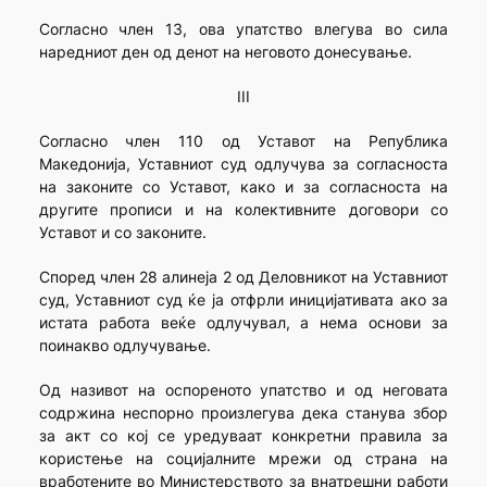
Согласно член 13, ова упатство влегува во сила
наредниот ден од денот на неговото донесување.
III
Согласно член 110 од Уставот на Република
Македонија, Уставниот суд одлучува за согласноста
на законите со Уставот, како и за согласноста на
другите прописи и на колективните договори со
Уставот и со законите.
Според член 28 алинеја 2 од Деловникот на Уставниот
суд, Уставниот суд ќе ја отфрли иницијативата ако за
истата работа веќе одлучувал, а нема основи за
поинакво одлучување.
Од називот на оспореното упатство и од неговата
содржина неспорно произлегува дека станува збор
за акт со кој се уредуваат конкретни правила за
користење на социјалните мрежи од страна на
вработените во Министерството за внатрешни работи