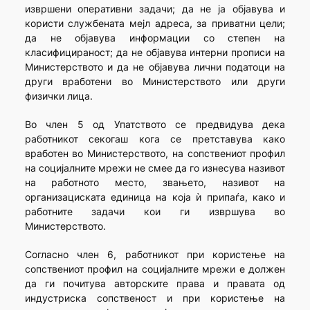
извршени оперативни задачи; да не ја објавува и
користи службената мејл адреса, за приватни цели;
да не објавува информации со степен на
класифицираност; да не објавува интерни прописи на
Министерството и да не објавува лични податоци на
други вработени во Министерството или други
физички лица.
Во член 5 од Упатството се предвидува дека
работникот секогаш кога се претставува како
вработен во Министерството, на сопствениот профил
на социјалните мрежи не смее да го изнесува називот
на работното место, звањето, називот на
организациската единица на која ѝ припаѓа, како и
работните задачи кои ги извршува во
Министерството.
Согласно член 6, работникот при користење на
сопствениот профил на социјалните мрежи е должен
да ги почитува авторските права и правата од
индустриска сопственост и при користење на