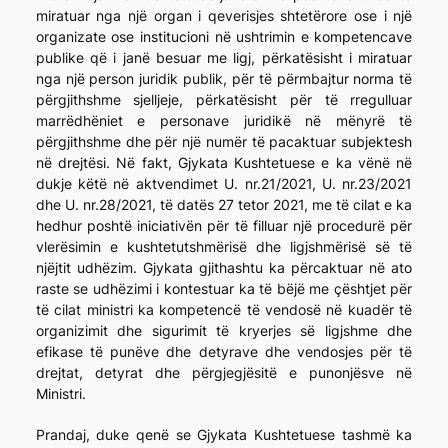
miratuar nga një organ i qeverisjes shtetërore ose i një
organizate ose institucioni në ushtrimin e kompetencave
publike që i janë besuar me ligj, përkatësisht i miratuar
nga një person juridik publik, për të përmbajtur norma të
përgjithshme sjelljeje, përkatësisht për të rregulluar
marrëdhëniet e personave juridikë në mënyrë të
përgjithshme dhe për një numër të pacaktuar subjektesh
në drejtësi. Në fakt, Gjykata Kushtetuese e ka vënë në
dukje këtë në aktvendimet U. nr.21/2021, U. nr.23/2021
dhe U. nr.28/2021, të datës 27 tetor 2021, me të cilat e ka
hedhur poshtë iniciativën për të filluar një procedurë për
vlerësimin e kushtetutshmërisë dhe ligjshmërisë së të
njëjtit udhëzim. Gjykata gjithashtu ka përcaktuar në ato
raste se udhëzimi i kontestuar ka të bëjë me çështjet për
të cilat ministri ka kompetencë të vendosë në kuadër të
organizimit dhe sigurimit të kryerjes së ligjshme dhe
efikase të punëve dhe detyrave dhe vendosjes për të
drejtat, detyrat dhe përgjegjësitë e punonjësve në
Ministri.
Prandaj, duke qenë se Gjykata Kushtetuese tashmë ka