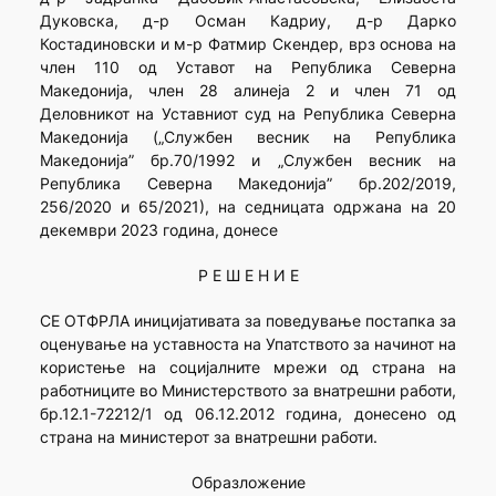
Дуковска, д-р Осман Кадриу, д-р Дарко
Костадиновски и м-р Фатмир Скендер, врз основа на
член 110 од Уставот на Република Северна
Македонија, член 28 алинеја 2 и член 71 од
Деловникот на Уставниот суд на Република Северна
Македонија („Службен весник на Република
Македонија” бр.70/1992 и „Службен весник на
Република Северна Македонија” бр.202/2019,
256/2020 и 65/2021), на седницата одржана на 20
декември 2023 година, донесе
Р Е Ш Е Н И Е
СЕ ОТФРЛА иницијативата за поведување постапка за
оценување на уставноста на Упатството за начинот на
користење на социјалните мрежи од страна на
работниците во Министерството за внатрешни работи,
бр.12.1-72212/1 од 06.12.2012 година, донесено од
страна на министерот за внатрешни работи.
Образложение