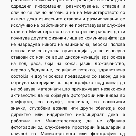
одредени информации, размислувања, ставови и
слично се лично негови, а не на Министерството со
акцент дека изнесените ставови и размислувања се
исклучиво на работникот и не претставуваат службен
став на Министерството за внатрешни работи; да ги
почитува другите физички лица во комуникацијата; да
не навредува никого на национална, верска, полова
основа или сексуална ориентација; да не изнесува
ставови со кои се врши дискриминација врз основа
на пол, раса, боја на кожа, јазик, државјанство,
верско убедување, социјално потекло, здравствена
состојба и други основи предвидени со закон; да не
објавува материјали со порнографска содржина; да
не објавува материјали што прикажуваат незаконски
активности; да не објавува фотографии или видеа во
униформа, со оружје, маскиран, со полициски
значки, службени возила или други обележја кои
директно или индиректно имплицираат дека е
работник во Министерството; да не објавува
фотографии од службените простории (кацеларии и
слично) на Министерството или фотографии од