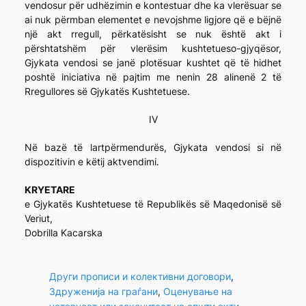
vendosur për udhëzimin e kontestuar dhe ka vlerësuar se
ai nuk përmban elementet e nevojshme ligjore që e bëjnë
një akt rregull, përkatësisht se nuk është akt i
përshtatshëm për vlerësim kushtetueso-gjyqësor,
Gjykata vendosi se janë plotësuar kushtet që të hidhet
poshtë iniciativa në pajtim me nenin 28 alinenë 2 të
Rregullores së Gjykatës Kushtetuese.
IV
Në bazë të lartpërmendurës, Gjykata vendosi si në
dispozitivin e këtij aktvendimi.
KRYETARE
e Gjykatës Kushtetuese të Republikës së Maqedonisë së
Veriut,
Dobrilla Kacarska
Други прописи и колективни договори
, 
Здруженија на граѓани
, 
Оценување на