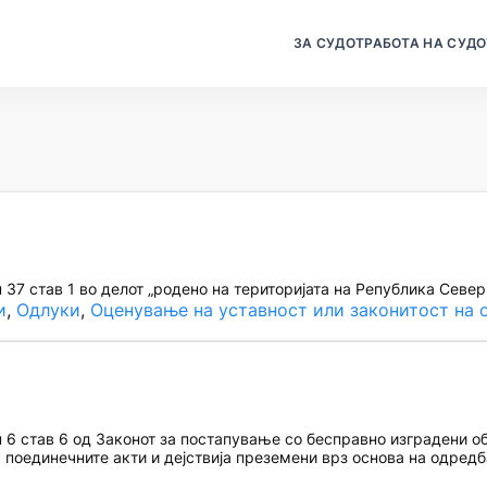
ЗА СУДОТ
РАБОТА НА СУДО
37 став 1 во делот „родено на територијата на Република Север
и
, 
Одлуки
, 
Оценување на уставност или законитост на 
6 став 6 од Законот за постапување со бесправно изградени 
поединечните акти и дејствија преземени врз основа на одредба