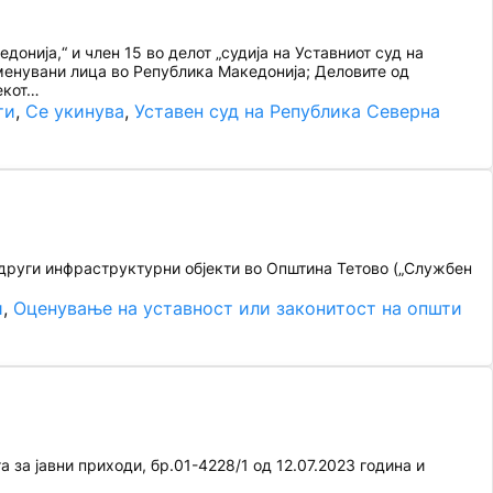
онија,“ и член 15 во делот „судија на Уставниот суд на
именувани лица во Република Македонија; Деловите од
екот…
ти
, 
Се укинува
, 
Уставен суд на Република Северна
други инфраструктурни објекти во Општина Тетово („Службен
и
, 
Оценување на уставност или законитост на општи
а за јавни приходи, бр.01-4228/1 од 12.07.2023 година и