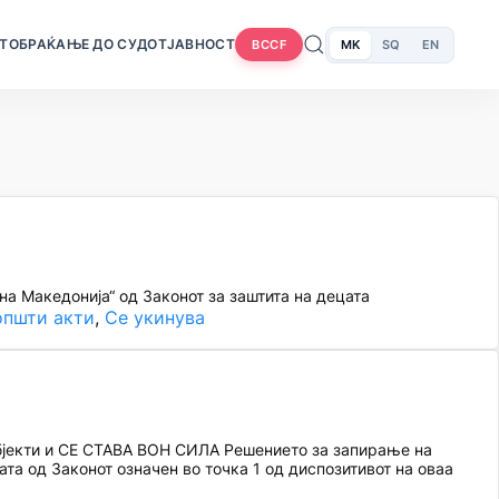
Т
ОБРАЌАЊЕ ДО СУДОТ
ЈАВНОСТ
MK
SQ
EN
BCCF
на Македонија“ од Законот за заштита на децата
општи акти
, 
Се укинува
објекти и СЕ СТАВА ВОН СИЛА Решението за запирање на
та од Законот означен во точка 1 од диспозитивот на оваа