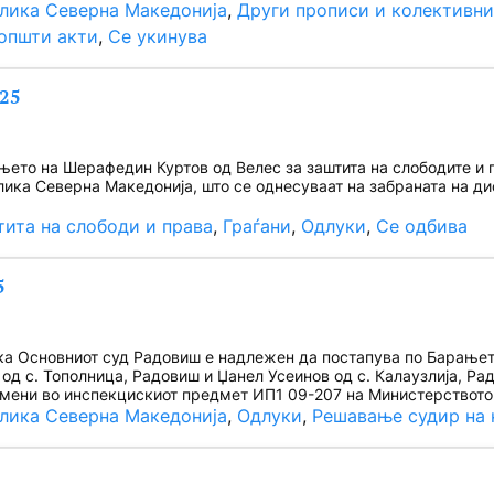
блика Северна Македонија
, 
Други прописи и колективн
 општи акти
, 
Се укинува
025
то на Шерафедин Куртов од Велес за заштита на слободите и пра
лика Северна Македонија, што се однесуваат на забраната на ди
тита на слободи и права
, 
Граѓани
, 
Одлуки
, 
Се одбива
5
а Основниот суд Радовиш е надлежен да постапува по Барањет
од с. Тополница, Радовиш и Џанел Усеинов од с. Калаузлија, Ра
мени во инспекцискиот предмет ИП1 09-207 на Министерството 
блика Северна Македонија
, 
Одлуки
, 
Решавање судир на