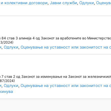
 и колективни договори
, 
Јавни служби
, 
Одлуки
, 
Оценув
84 став 3 алинеја 4 од Законот за вработените во Министерств
53/2024)
и
, 
Одлуки
, 
Оценување на уставност или законитост на 
7 став 2 од Законот за изменување на Законот за железничкио
187/2024)
и
, 
Одлуки
, 
Оценување на уставност или законитост на 
кинува