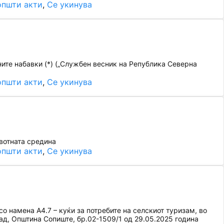
општи акти
, 
Се укинува
ите набавки (*) („Службен весник на Република Северна
општи акти
, 
Се укинува
вотната средина
општи акти
, 
Се укинува
 намена А4.7 – куќи за потребите на селскиот туризам, во
ад, Општина Сопиште, бр.02-1509/1 од 29.05.2025 година