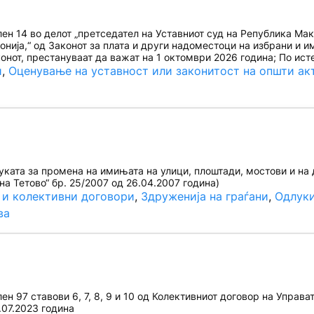
н 14 во делот „претседател на Уставниот суд на Република Макед
нија,“ од Законот за плата и други надоместоци на избрани и 
онот, престануваат да важат на 1 октомври 2026 година; По ист
и
, 
Оценување на уставност или законитост на општи ак
ата за промена на имињата на улици, плоштади, мостови и на 
на Тетово“ бр. 25/2007 од 26.04.2007 година)
 и колективни договори
, 
Здруженија на граѓани
, 
Одлук
ва
 97 ставови 6, 7, 8, 9 и 10 од Колективниот договор на Управат
.07.2023 година