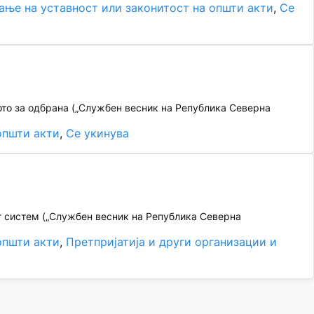
ање на уставност или законитост на општи акти
, 
Се
ото за одбрана („Службен весник на Република Северна
општи акти
, 
Се укинува
т систем („Службен весник на Република Северна
општи акти
, 
Претпријатија и други организации и