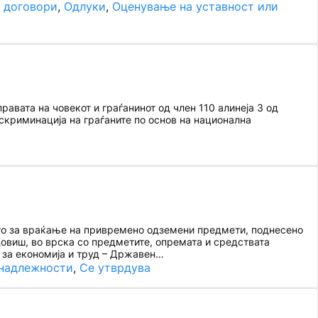
и договори
, 
Одлуки
, 
Оценување на уставност или
вата на човекот и граѓанинот од член 110 алинеја 3 од
скриминација на граѓаните по основ на национална
о за враќање на привремено одземени предмети, поднесено
довиш, во врска со предметите, опремата и средствата
за економија и труд – Државен…
 надлежности
, 
Се утврдува