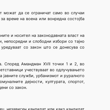
от можат да се ограничат само во случаи
 за време на воена или вонредна состојба
ните и носител на законодавната власт на
и, непосредни и слободни избори со тајно
е уредуваат со закон што се донесува со
а. Според Амандман XVII точки 1 и 2, во
претставници учествуваат во одлучувањето
а јавните служби, урбанизмот и руралното
муналните дејности, културата, спортот,
ени со закон.
ец, независен кандидат или како кандидат