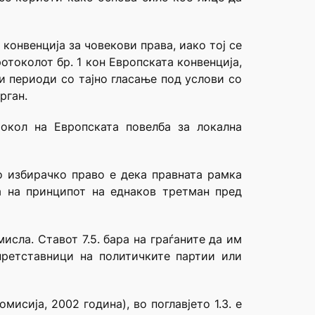
конвенција за човекови права, иако тој се
отоколот бр. 1 кон Европската конвенција,
 периоди со тајно гласање под услови со
рган.
окол на Европската повелба за локална
о избирачко право е дека правната рамка
а на принципот на еднаков третман пред
исла. Ставот 7.5. бара на граѓаните да им
претставници на политичките партии или
исија, 2002 година), во поглавјето 1.3. е