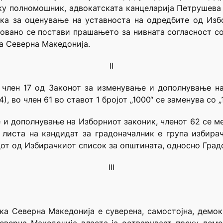
у полномошник, адвокатската канцеларија Петрушева 
ка за оценување на уставноста на одредбите од Изб
новано се постави прашањето за нивната согласност со 
ка Северна Македонија.
II
 член 17 од Законот за изменување и дополнување на
 во член 61 во ставот 1 бројот „1000“ се заменува со „1
 и дополнување на Изборниот законик, членот 62 се мен
 листа на кандидат за градоначалник е група избирач
от од Избирачкиот список за општината, односно Градо
III
ика Северна Македонија е суверена, самостојна, демок