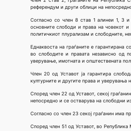
член 2 став 2, граѓаните на Република 
референдум и други облици на непосредно
Согласно со член 8 став 1 алинеи 1, 3 
основните слободи и права на човекот и
политичкиот плурализам и слободните, не
Еднаквоста на граѓаните е гарантирана с
во слободите и правата независно од по
уверување, имотната и општествената поло
Член 20 од Уставот ја гарантира слобод
културните и другите права и уверувања н
Според член 22 од Уставот, секој граѓани
непосредно и се остварува на слободни из
Согласно со член 23 секој граѓанин има п
Според член 51 од Уставот, во Република 