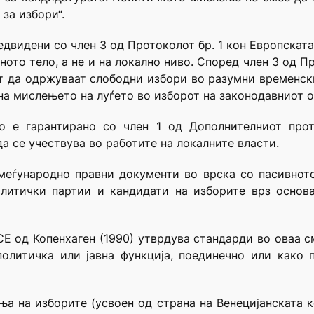
за избори“.
едвидени со член 3 од Протоколот бр. 1 кон Европската 
ото тело, a не и на локално ниво. Според член 3 од Пр
т да одржуваат слободни избори во разумни временски
на мислењето на луѓето во изборот на законодавниот о
во е гарантирано со член 1 од Дополнителниот прот
а се учествува во работите на локалните власти.
меѓународно правни документи во врска со пасивнот
олитички партии и кандидати на изборите врз основ
СЕ од Копенхаген (1990) утврдува стандарди во оваа см
политичка или јавна функција, поединечно или како 
 на изборите (усвоен од страна на Венецијанската ком