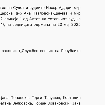
тел на Судот и судиите Насер Ајдари, м-р
ацарска, д-р Ана Павловска-Данева и м-р
2 алинеја 1 од Актот на Уставниот суд на
4), на седницата одржана на 20 мај 2025
 законик („Службен весник на Република
јана Поповска, Ѓорги Танушев, Костадин
агана Велковска, Горјан Јовановски, Јана