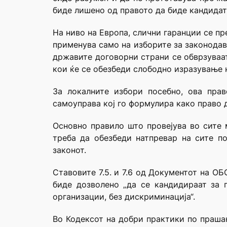
биде лишено од правото да биде кандидат 
На ниво на Европа, слични гаранции се пр
применува само на изборите за законодавн
државите договорни страни се обврзуваа
кои ќе се обезбеди слободно изразување 
За локалните избори посебно, ова пра
самоуправа кој го формулира како право д
Основно правило што провејува во сите 
треба да обезбеди натпревар на сите п
законот.
Ставовите 7.5. и 7.6 од Документот на ОБ
биде дозволено „да се кандидираат за 
организации, без дискриминација“.
Во Кодексот на добри практики по прашања