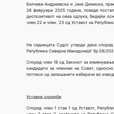
Белчева-Андреевска и Јане Димески, прек
26 февруари 2025 година, поведе постап
диспозитивот на оваа одлука, бидејќи ос
член 22 и член 23 од Уставот на Републи
На седницата Судот утврди дека според
Република Северна Македонија“ бр.58/2024),
Според член 18 од Законот за изменување
кандидати за членови на Совет, односно
потписи од запишаните избирачи во извод
Уставни одредби
Според член 1 став 1 од Уставот, Републ