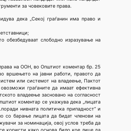
трументи за човековите права.
идува дека „Секој граѓанин има право и
ретставници;
што обезбедуваат слободно изразување на
права на ООН, во Општиот коментар бр. 25
во вршењето на јавни работи, правото да
 систем или системот на владеење, Пактот
е овозможи граѓаните да имаат ефективна
атското владеење засновано на согласност
Општиот коментар се укажува дека „лицата
и…поради нивната политичка припадност“ и
но со барање лицата да бидат членови на
жувачи за номинација, овој услов треба да
се користи како основа било кое лице да