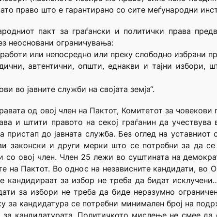
нато право што е гарантирано со сите меѓународни инс
ародниот пакт за граѓански и политички права предв
ез неосновани ограничувања:
и работи или непосредно или преку слободно избрани п
дични, автентични, општи, еднакви и тајни избори, 
ви во јавните служби на својата земја“.
равата од овој член на Пактот, Комитетот за човекови 
ава и штити правото на секој граѓанин да учествува 
а пристап до јавната служба. Без оглед на уставниот
ви законски и други мерки што се потребни за да с
 со овој член. Член 25 лежи во суштината на демокр
те на Пактот. Во однос на независните кандидати, во 
се кандидираат за избор не треба да бидат исклучен
дати за избори не треба да биде неразумно ограниче
ку за кандидатура се потребни минимален број на подр
а за кандидатурата. Политичкото мислење не смее да 