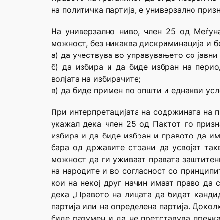
на политичка партија, е универзално приз
На универзално ниво, член 25 од Меѓун
можност, без никаква дискриминација и б
а) да учествува во управувањето со јавн
б) да избира и да биде избран на перио
волјата на избирачите;
в) да биде примен по општи и еднакви усло
При интерпретацијата на содржината на п
укажал дека член 25 од Пактот го призн
избира и да биде избран и правото да им
бара од државите страни да усвојат так
можност да ги уживаат правата заштитени
на народите и во согласност со принципи
кои на некој друг начин имаат право да 
дека „Правото на лицата да бидат канди
партија или на определена партија. Докол
биде разумен и да не претставува пречк