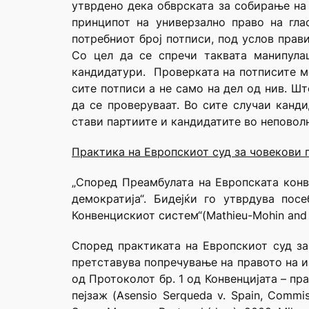
утврдено дека обврската за собирање на 
принципот на универзално право на гла
потребниот број потписи, под услов прав
Со цел да се спречи таквата манипула
кандидатури. Проверката на потписите мо
сите потписи а не само на дел од нив. Ш
да се проверуваат. Во сите случаи канд
стави партиите и кандидатите во неповол
Практика на Европскиот суд за човекови 
„Според Преамбулата на Европската конв
демократија“. Бидејќи го утврдува по
Конвенцискиот систем“(Mathieu-Mohin and Cl
Според практиката на Европскиот суд за
претставува попречување на правото на и
од Протоколот бр. 1 од Конвенцијата – пр
пејзаж (Asensio Serqueda v. Spain, Commissi