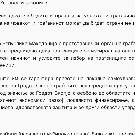
 Уставот и законите.
ено дека слободите и правата на човекот и граѓанин
а на човекот и граѓанинот можат да бидат ограничени
а Република Македонија е претставнички орган на граѓа
от е предвидено дека пратениците се избираат на општ
лен, начинот и условите за избор на пратениците с
теници.
аните им се гарантира правото на локална самоуправ
сно во Градот Скопје граѓаните непосредно и преку 
од значење за Градот Скопје, а особено во областите н
алниот економски развој, локалното финансирање, ко
нието, здравствената заштита и во други области утврд
 избори (пасивното избирачко право) било како поедин