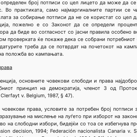
определен број потписи со цел лицето да може да се
с. Во практиката, само најмаргиналните партии се 
илата за собирање потписи да не се користат со цел д
ција, пожелно е со Законот да се определи процент
ра да биде во согласност со јасни правила особено в
том проверката ќе покаже дека се собрани потребниот 
идатурите треба да се потврдат на почетокот на камп
на положба во кампањата.
права
енција, основните човекови слободи и права најдобро
себниот принцип на демократија, членот 3 од Прото
erfayt v. Belgium, 1987, § 47).
 човекови права, условите за потребен број потписи 
зразување на мислење на луѓето при изборот на закон
аво на слободни избори, бидејќи со тоа се избегнува 
on decision, 1994; Federación nacionalista Canaria v. Sp