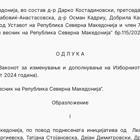
донија, во состав д-р Дарко Костадиновски, претседа
Дабовиќ-Анастасовска, д-р Осман Кадриу, Добрила К
од Уставот на Република Северна Македонија и член 7
 весник на Република Северна Македонија” бр.115/202
О Д Л У К А
Законот за изменување и дополнување на Изборниот
т 2024 година).
весник на Република Северна Македонија“.
Образложение
I
кедонија, по повод поднесената иницијатива од Лил
ргиевска, Татјана Стојановска, Дејан Димитровски, Др