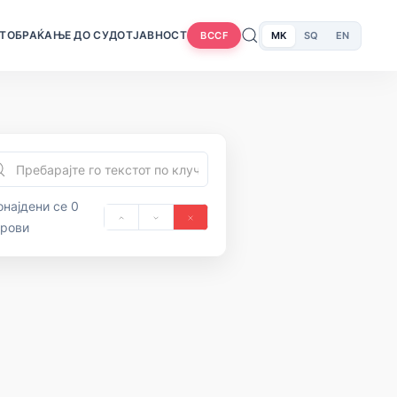
Т
ОБРАЌАЊЕ ДО СУДОТ
ЈАВНОСТ
MK
SQ
EN
BCCF
најдени се 0
орови