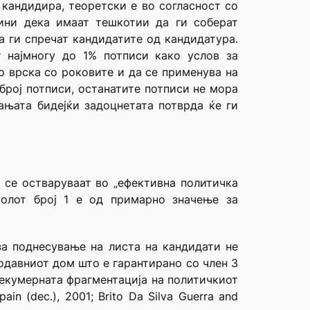
 кандидира, теоретски е во согласност со
чини дека имаат тешкотии да ги соберат
а ги спречат кандидатите од кандидатура.
 најмногу до 1% потписи како услов за
о врска со роковите и да се применува на
број потписи, останатите потписи не мора
ањата бидејќи задоцнетата потврда ќе ги
 се остваруваат во „ефективна политичка
колот број 1 е од примарно значење за
за поднесување на листа на кандидати не
одавниот дом што е гарантирано со член 3
прекумерната фрагментација на политичкиот
ain (dec.), 2001; Brito Da Silva Guerra and