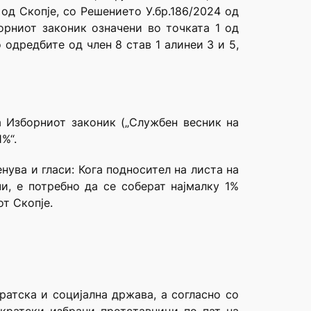
од Скопје, со Решението У.бр.186/2024 од
орниот законик означени во точката 1 од
одредбите од член 8 став 1 алинеи 3 и 5,
 Изборниот законик („Службен весник на
%“.
ува и гласи: Кога подносител на листа на
и, е потребно да се соберат најмалку 1%
т Скопје.
ратска и социјална држава, а согласно со