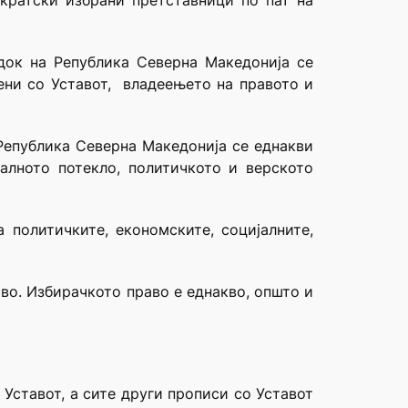
ократски избрани претставници по пат на
едок на Република Северна Македонија се
ени со Уставот, владеењето на правото и
 Република Северна Македонија се еднакви
јалното потекло, политичкото и верското
 политичките, економските, социјалните,
аво. Избирачкото право е еднакво, општо и
 Уставот, а сите други прописи со Уставот