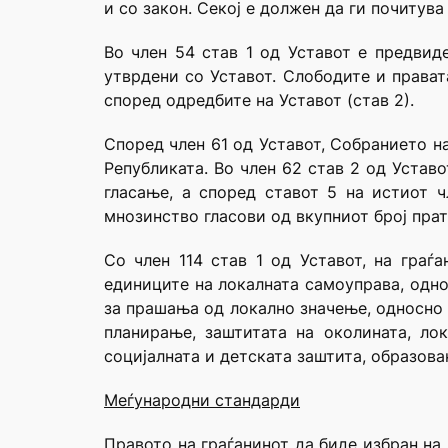
и со закон. Секој е должен да ги почитува
Во член 54 став 1 од Уставот е предвид
утврдени со Уставот. Слободите и прават
според одредбите на Уставот (став 2).
Според член 61 од Уставот, Собранието н
Републиката. Во член 62 став 2 од Устав
гласање, а според ставот 5 на истиот ч
мнозинство гласови од вкупниот број пра
Со член 114 став 1 од Уставот, на граѓ
единиците на локалната самоуправа, одно
за прашања од локално значење, односно 
планирање, заштитата на околината, лок
социјалната и детската заштита, образова
Меѓународни стандарди
Правото на граѓанинот да биде избран на