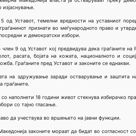
Северна Македонија власта ја остваруваат преку дем
 изјаснување.
и 5 од Уставот, темелни вредности на уставниот пор
 граѓанинот признати во меѓународното право и утврд
посредни и демократски избори.
о член 9 од Уставот кој предвидува дека граѓаните на
лот, расата, бојата на кожата, националното и соци
жба. Граѓаните пред Уставот и законите се еднакви.
ата на здружување заради остварување и заштита на
а граѓаните.
н со наполнети 18 години живот стекнува избирачко пр
бори со тајно гласање.
раво да учествува во вршењето на јавни функции.
Македонија законите мораат да бидат во согласност со