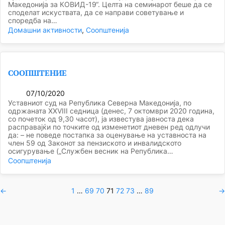
Македонија за КОВИД-19“. Целта на семинарот беше да се
споделат искуствата, да се направи советување и
споредба на…
Домашни активности
, 
Соопштенија
СООПШТЕНИЕ
07/10/2020
Уставниот суд на Република Северна Македонија, по
одржаната XХVIII седница (денeс, 7 октомври 2020 година,
со почеток од 9,30 часот), ја известува јавноста дека
расправајќи по точките од изменетиот дневен ред одлучи
да: – не поведе постапка за оценување на уставноста на
член 59 од Законот за пензиското и инвалидското
осигурување („Служ­бен весник на Република…
Соопштенија
←
1
…
69
70
71
72
73
…
89
→