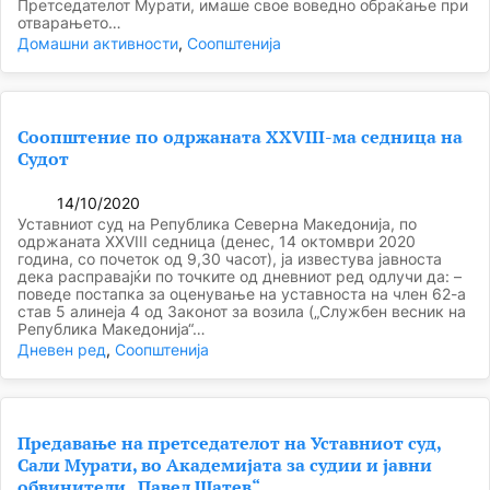
Претседателот Мурати, имаше свое воведно обраќање при
отварањето…
Домашни активности
, 
Соопштенија
Соопштение по одржаната XXVIII-ма седница на
Судот
14/10/2020
Уставниот суд на Република Северна Македонија, по
одржаната XХVIII седница (денeс, 14 октомври 2020
година, со почеток од 9,30 часот), ја известува јавноста
дека расправајќи по точките од дневниот ред одлучи да: –
поведе постапка за оценување на уставноста на член 62-а
став 5 алинеја 4 од Законот за возила („Службен весник на
Република Македонија“…
Дневен ред
, 
Соопштенија
Предавање на претседателот на Уставниот суд,
Сали Мурати, во Академијата за судии и јавни
обвинители „Павел Шатев“