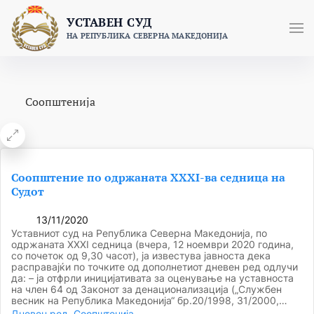
Skip
УСТАВЕН СУД
to
НА РЕПУБЛИКА СЕВЕРНА МАКЕДОНИЈА
content
Соопштенија
Соопштение по одржаната XXXI-ва седница на
Судот
13/11/2020
Уставниот суд на Република Северна Македонија, по
одржаната XХXI седница (вчера, 12 ноември 2020 година,
со почеток од 9,30 часот), ја известува јавноста дека
расправајќи по точките од дополнетиот дневен ред одлучи
да: – ја отфрли иницијативата за оценување на уставноста
на член 64 од Законот за денационализација („Службен
весник на Република Македонија“ бр.20/1998, 31/2000,…
Дневен ред
, 
Соопштенија