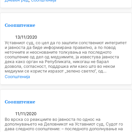
Соопштение
13/11/2020
Уставниот суд, со цел да го заштити сопствениот интегритет
и јавноста да биде информирана правилно, а по повод
неточните и неоснованите толкувања на последното
соопштение од дел од медуимите, ја известува јавноста
дека како орган на Републиката, никогаш не барал
дозвола, согласност, поддршка или како што во некои
медиуми се користи изразот „зелено светло“, од…
Соопштенија
Соопштение
11/11/2020
Во врска со реакциите во јавноста по однос на
дополнувањето на Деловникот на Уставниот суд, Судот го
дава следното соопштение: – последното дополнување на