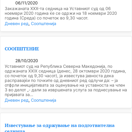
06/11/2020
Закажаната XXX-та седница на Уставниот суд од 06
ноември 2020 година ќе се одржи на 18 ноември 2020
година (Среда) со почеток во 9,30 часот.
Дневен ред
, 
Соопштенија
СООПШТЕНИЕ
28/10/2020
Уставниот суд на Република Северна Македонија, по
одржаната XХIX седница (денeс, 28 октомври 2020 година,
со почеток од 9,30 часот), ја известува јавноста дека
расправајќи по точките од дневниот ред одлучи да: – ја
отфрли иницијативата за оценување на уставноста на член
3 во делот „- дали за извршената услуга за поднесување на
пријавата за…
Дневен ред
, 
Соопштенија
Известување за одржување на подготвителна
седница