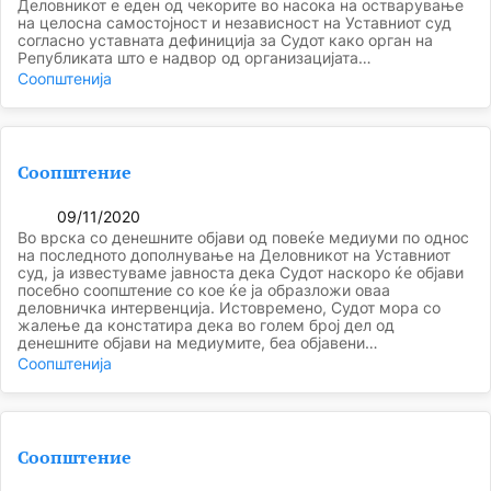
Деловникот е еден од чекорите во насока на остварување
на целосна самостојност и независност на Уставниот суд
согласно уставната дефиниција за Судот како орган на
Републиката што е надвор од организацијата…
Соопштенија
Соопштение
09/11/2020
Во врска со денешните објави од повеќе медиуми по однос
на последното дополнување на Деловникот на Уставниот
суд, ја известуваме јавноста дека Судот наскоро ќе објави
посебно соопштение со кое ќе ја образложи оваа
деловничка интервенција. Истовремено, Судот мора со
жалење да констатира дека во голем број дел од
денешните објави на медиумите, беа објавени…
Соопштенија
Соопштение