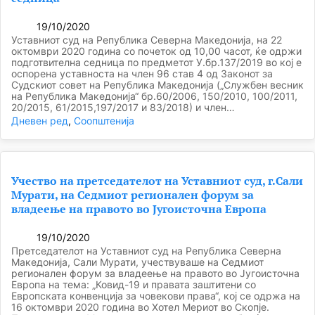
19/10/2020
Уставниот суд на Република Северна Македонија, на 22
октомври 2020 година со почеток од 10,00 часот, ќе одржи
подготвителна седница по предметот У.бр.137/2019 во кој е
оспорена уставноста на член 96 став 4 од Законот за
Судскиот совет на Република Македонија („Службен весник
на Република Македонија“ бр.60/2006, 150/2010, 100/2011,
20/2015, 61/2015,197/2017 и 83/2018) и член…
Дневен ред
, 
Соопштенија
Учество на претседателот на Уставниот суд, г.Сали
Мурати, на Седмиот регионален форум за
владеење на правото во Југоисточна Европа
19/10/2020
Претседателот на Уставниот суд на Република Северна
Македонија, Сали Мурати, учествуваше на Седмиот
регионален форум за владеење на правото во Југоисточна
Европа на тема: „Ковид-19 и правата заштитени со
Европската конвенција за човекови права“, кој се одржа на
16 октомври 2020 година во Хотел Мериот во Скопје.