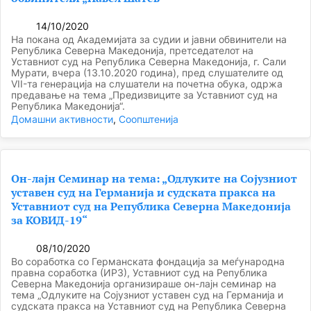
14/10/2020
На покана од Академијата за судии и јавни обвинители на
Република Северна Македонија, претседателот на
Уставниот суд на Република Северна Македонија, г. Сали
Мурати, вчера (13.10.2020 година), пред слушателите од
VII-та генерација на слушатели на почетна обука, одржа
предавање на тема „Предизвиците за Уставниот суд на
Република Македонија“.
Домашни активности
, 
Соопштенија
Он-лајн Семинар на тема: „Одлуките на Сојузниот
уставен суд на Германија и судската пракса на
Уставниот суд на Република Северна Македонија
за КОВИД-19“
08/10/2020
Во соработка со Германската фондација за меѓународна
правна соработка (ИРЗ), Уставниот суд на Република
Северна Македонија организираше он-лајн семинар на
тема „Одлуките на Сојузниот уставен суд на Германија и
судската пракса на Уставниот суд на Република Северна