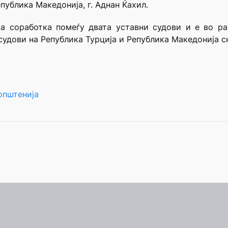
публика Македонија, г. Аднан Ќахил.
та соработка помеѓу двата уставни судови и е во р
судови на Република Турција и Република Македонија с
општенија