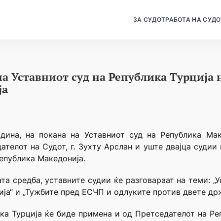
ЗА СУДОТ
РАБОТА НА СУДО
а Уставниот суд на Република Турција 
ја
дина, на покана на Уставниот суд на Република Маке
телот на Судот, г. Зухту Арслан и уште двајца судии 
Република Македонија.
ата средба, уставните судии ќе разговараат на теми: „
ија“ и „Тужбите пред ЕСЧП и одлуките против двете држ
ка Турција ќе биде примена и од Претседателот на Реп