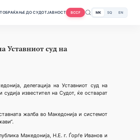
Т
ОБРАЌАЊЕ ДО СУДОТ
ЈАВНОСТ
MK
SQ
EN
BCCF
на Уставниот суд на
донија, делегација на Уставниот суд на
и судија известител на Судот, ќе остварат
Уставната жалба во Македонија и системот
ави“.
ублика Македонија, Н.Е. г. Ѓорѓе Иванов и