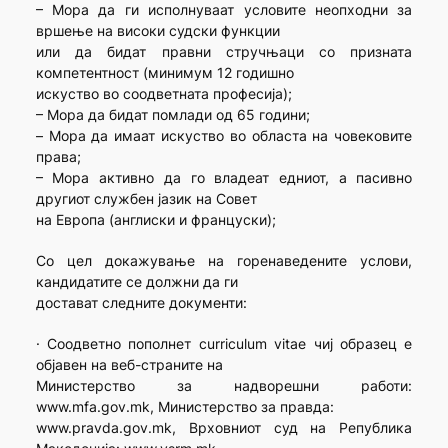
– Мора да ги исполнуваат условите неопходни за
вршење на високи судски функции
или да бидат правни стручњаци со призната
компетентност (минимум 12 годишно
искуство во соодветната професија);
– Мора да бидат помлади од 65 години;
– Moра да имаат искуство во областа на човековите
права;
– Мора активно да го владеат едниот, а пасивно
другиот службен јазик на Совет
на Европа (англиски и француски);
Со цел докажување на горенаведените услови,
кандидатите се должни да ги
достават следните документи:
· Соодветно пополнет curriculum vitae чиј образец е
објавен на веб-страните на
Министерство за надворешни работи:
www.mfa.gov.mk, Министерство за правда:
www.pravda.gov.mk, Врховниот суд на Република