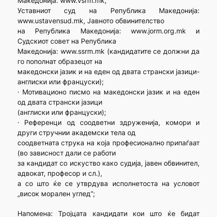
Македонија: www.vsrm.mk,
Уставниот суд на Република Македонија:
www.ustavensud.mk, Јавното обвинителство
на Република Македонија: www.jorm.org.mk и
Судскиот совет на Република
Македонија: www.ssrm.mk (кандидатите се должни да
го пополнат образецот на
македонски јазик и на еден од двата странски јазици-
англиски или француски);
· Мотивационо писмо на македонски јазик и на еден
од двата странски јазици
(англиски или француски);
· Референци од соодветни здруженија, комори и
други стручнии академски тела од
соодветната струка на која професионално припаѓаат
(во зависност дали се работи
за кандидат со искуство како судија, јавен обвинител,
адвокат, професор и сл.),
а со што ќе се утврдува исполнетоста на условот
„висок морален углед“;
Напомена: Тројцата кандидати кои што ќе бидат