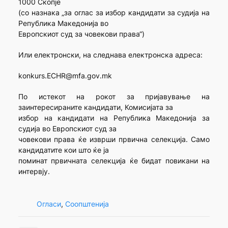
1000 Скопје
(со назнака „за оглас за избор кандидати за судија на
Република Македонија во
Европскиот суд за човекови права“)
Или електронски, на следнава електронска адреса:
konkurs.ECHR@mfa.gov.mk
По истекот на рокот за пријавување на
заинтересираните кандидати, Комисијата за
избор на кандидати на Република Македонија за
судија во Европскиот суд за
човекови права ќе изврши првична селекција. Само
кандидатите кои што ќе ја
поминат првичната селекција ќе бидат повикани на
интервју.
Огласи
, 
Соопштенија