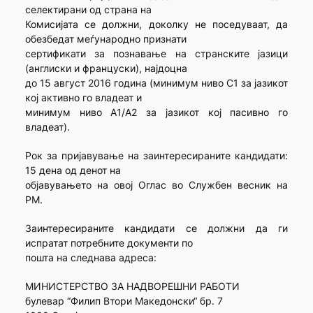
селектирани од страна на
Комисијата се должни, доколку не поседуваат, да
обезбедат меѓународно признати
сертификати за познавање на странските јазици
(англиски и француски), најдоцна
до 15 август 2016 година (минимум ниво C1 за јазикот
кој активно го владеат и
минимум ниво A1/A2 за јазикот кој пасивно го
владеат).
Рок за пријавување на заинтересираните кандидати:
15 дена од денот на
објавувањето на овој Oглас во Службен весник на
РМ.
Заинтересираните кандидати се должни да ги
испратат потребните документи по
пошта на следнава адреса:
МИНИСТЕРСТВО ЗА НАДВОРЕШНИ РАБОТИ
булевар “Филип Втори Македонски“ бр. 7