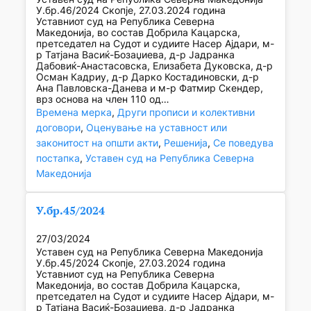
У.бр.46/2024 Скопје, 27.03.2024 година
Уставниот суд на Република Северна
Македонија, во состав Добрила Кацарска,
претседател на Судот и судиите Насер Ајдари, м-
р Татјана Васиќ-Бозаџиева, д-р Јадранка
Дабовиќ-Анастасовска, Елизабета Дуковска, д-р
Осман Кадриу, д-р Дарко Костадиновски, д-р
Ана Павловска-Данева и м-р Фатмир Скендер,
врз основа на член 110 од…
Времена мерка
, 
Други прописи и колективни
договори
, 
Оценување на уставност или
законитост на општи акти
, 
Решенија
, 
Се поведува
постапка
, 
Уставен суд на Република Северна
Македонија
У.бр.45/2024
27/03/2024
Уставен суд на Република Северна Македонија
У.бр.45/2024 Скопје, 27.03.2024 година
Уставниот суд на Република Северна
Македонија, во состав Добрила Кацарска,
претседател на Судот и судиите Насер Ајдари, м-
р Татјана Васиќ-Бозаџиева, д-р Јадранка