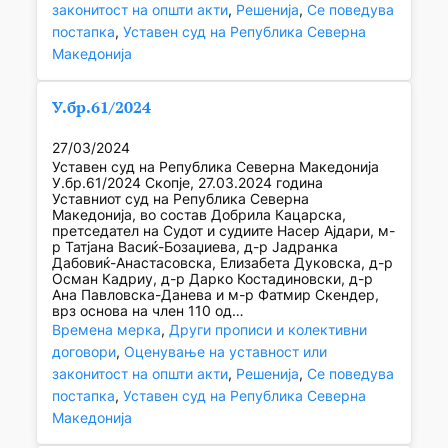
законитост на општи акти
, 
Решенија
, 
Се поведува
постапка
, 
Уставен суд на Република Северна
Македонија
У.бр.61/2024
27/03/2024
Уставен суд на Република Северна Македонија
У.бр.61/2024 Скопје, 27.03.2024 година
Уставниот суд на Република Северна
Македонија, во состав Добрила Кацарска,
претседател на Судот и судиите Насер Ајдари, м-
р Татјана Васиќ-Бозаџиева, д-р Јадранка
Дабовиќ-Анастасовска, Елизабета Дуковска, д-р
Осман Кадриу, д-р Дарко Костадиновски, д-р
Ана Павловска-Данева и м-р Фатмир Скендер,
врз основа на член 110 од…
Времена мерка
, 
Други прописи и колективни
договори
, 
Оценување на уставност или
законитост на општи акти
, 
Решенија
, 
Се поведува
постапка
, 
Уставен суд на Република Северна
Македонија