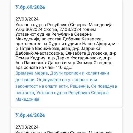
У.бр.60/2024
27/03/2024
Уставен суд на Република Северна Македонија
У.бр.60/2024 Скопје, 27.03.2024 година
Уставниот суд на Република Северна
Македонија, во состав Добрила Кацарска,
претседател на Судот и судиите Насер Ајдари, м-
р Татјана Васиќ-Бозаџиева, д-р Јадранка
Дабовиќ-Анастасовска, Елизабета Дуковска, д-р
Осман Кадриу, д-р Дарко Костадиновски, д-р
Ана Павловска-Данева и м-р Фатмир Скендер,
врз основа на член 110 од…
Времена мерка
, 
Други прописи и колективни
договори
, 
Оценување на уставност или
законитост на општи акти
, 
Решенија
, 
Се поведува
постапка
, 
Уставен суд на Република Северна
Македонија
У.бр.46/2024
27/03/2024
Уставен суд на Република Северна Македонија