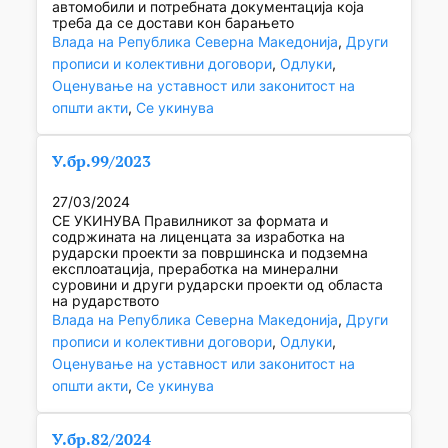
автомобили и потребната документација која
треба да се достави кон барањето
Влада на Република Северна Македонија
, 
Други
прописи и колективни договори
, 
Одлуки
, 
Оценување на уставност или законитост на
општи акти
, 
Се укинува
У.бр.99/2023
27/03/2024
СЕ УКИНУВА Правилникот за формата и
содржината на лиценцата за изработка на
рударски проекти за површинска и подземна
експлоатација, преработка на минерални
суровини и други рударски проекти од областа
на рударството
Влада на Република Северна Македонија
, 
Други
прописи и колективни договори
, 
Одлуки
, 
Оценување на уставност или законитост на
општи акти
, 
Се укинува
У.бр.82/2024