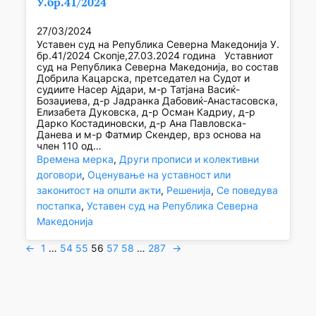
У.бр.41/2024
27/03/2024
Уставен суд на Република Северна Македонија У.
бр.41/2024 Скопје,27.03.2024 година Уставниот
суд на Република Северна Македонија, во состав
Добрила Кацарска, претседател на Судот и
судиите Насер Ајдари, м-р Татјана Васиќ-
Бозаџиева, д-р Јадранка Дабовиќ-Анастасовска,
Елизабета Дуковска, д-р Осман Кадриу, д-р
Дарко Костадиновски, д-р Ана Павловска-
Данева и м-р Фатмир Скендер, врз основа на
член 110 од…
Времена мерка
, 
Други прописи и колективни
договори
, 
Оценување на уставност или
законитост на општи акти
, 
Решенија
, 
Се поведува
постапка
, 
Уставен суд на Република Северна
Македонија
←
1
…
54
55
56
57
58
…
287
→