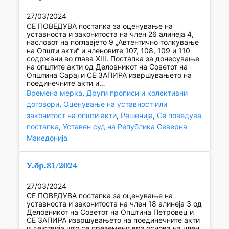
27/03/2024
СЕ ПОВЕДУВА постапка за оценување на
уставноста и законитоста на член 26 алинеја 4,
насловот на поглавјето 9 „Автентично толкување
на Општи акти“ и членовите 107, 108, 109 и 110
содржани во глава XIII. Постапка за донесување
на општите акти од Деловникот на Советот на
Општина Сарај и СЕ ЗАПИРА извршувањето на
поединечните акти и…
Времена мерка
, 
Други прописи и колективни
договори
, 
Оценување на уставност или
законитост на општи акти
, 
Решенија
, 
Се поведува
постапка
, 
Уставен суд на Република Северна
Македонија
У.бр.81/2024
27/03/2024
СЕ ПОВЕДУВА постапка за оценување на
уставноста и законитоста на член 18 алинеја 3 од
Деловникот на Советот на Општина Петровец и
СЕ ЗАПИРА извршувањето на поединечните акти
и дејствија што се преземени врз основа на член