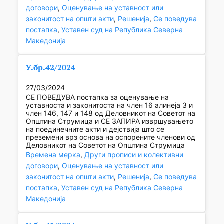
договори
, 
Оценување на уставност или
законитост на општи акти
, 
Решенија
, 
Се поведува
постапка
, 
Уставен суд на Република Северна
Македонија
У.бр.42/2024
27/03/2024
СЕ ПОВЕДУВА постапка за оценување на
уставноста и законитоста на член 16 алинеја 3 и
член 146, 147 и 148 од Деловникот на Советот на
Општина Струмица и СЕ ЗАПИРА извршувањето
на поединечните акти и дејствија што се
преземени врз основа на оспорените членови од
Деловникот на Советот на Општина Струмица
Времена мерка
, 
Други прописи и колективни
договори
, 
Оценување на уставност или
законитост на општи акти
, 
Решенија
, 
Се поведува
постапка
, 
Уставен суд на Република Северна
Македонија