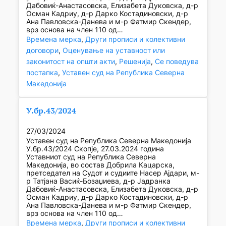
Дабовиќ-Анастасовска, Елизабета Дуковска, д-р
Осман Кадриу, д-р Дарко Костадиновски, д-р
Ана Павловска-Данева и м-р Фатмир Скендер,
врз основа на член 110 од…
Времена мерка
, 
Други прописи и колективни
договори
, 
Оценување на уставност или
законитост на општи акти
, 
Решенија
, 
Се поведува
постапка
, 
Уставен суд на Република Северна
Македонија
У.бр.43/2024
27/03/2024
Уставен суд на Република Северна Македонија
У.бр.43/2024 Скопје, 27.03.2024 година
Уставниот суд на Република Северна
Македонија, во состав Добрила Кацарска,
претседател на Судот и судиите Насер Ајдари, м-
р Татјана Васиќ-Бозаџиева, д-р Јадранка
Дабовиќ-Анастасовска, Елизабета Дуковска, д-р
Осман Кадриу, д-р Дарко Костадиновски, д-р
Ана Павловска-Данева и м-р Фатмир Скендер,
врз основа на член 110 од…
Времена мерка
, 
Други прописи и колективни