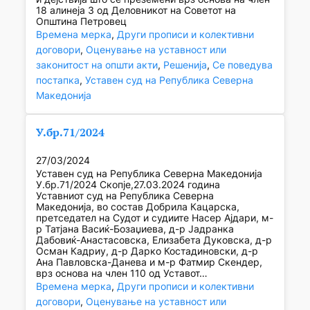
18 алинеја 3 од Деловникот на Советот на
Општина Петровец
Времена мерка
, 
Други прописи и колективни
договори
, 
Оценување на уставност или
законитост на општи акти
, 
Решенија
, 
Се поведува
постапка
, 
Уставен суд на Република Северна
Македонија
У.бр.71/2024
27/03/2024
Уставен суд на Република Северна Македонија
У.бр.71/2024 Скопје,27.03.2024 година
Уставниот суд на Република Северна
Македонија, во состав Добрила Кацарска,
претседател на Судот и судиите Насер Ајдари, м-
р Татјана Васиќ-Бозаџиева, д-р Јадранка
Дабовиќ-Анастасовска, Елизабета Дуковска, д-р
Осман Кадриу, д-р Дарко Костадиновски, д-р
Ана Павловска-Данева и м-р Фатмир Скендер,
врз основа на член 110 од Уставот…
Времена мерка
, 
Други прописи и колективни
договори
, 
Оценување на уставност или