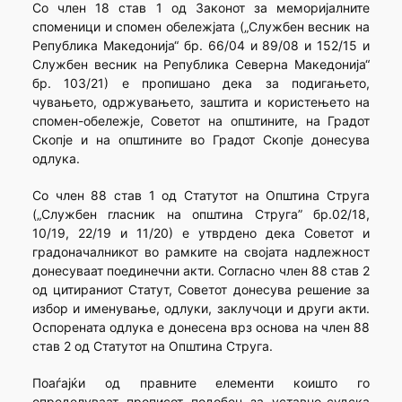
Со член 18 став 1 од Законот за меморијалните
споменици и спомен обележјата („Службен весник на
Република Македонија“ бр. 66/04 и 89/08 и 152/15 и
Службен весник на Република Северна Македонија“
бр. 103/21) е пропишано дека за подигањето,
чувањето, одржувањето, заштита и користењето на
спомен-обележје, Советот на општините, на Градот
Скопје и на општините во Градот Скопје донесува
одлука.
Со член 88 став 1 од Статутот на Општина Струга
(„Службен гласник на општина Струга” бр.02/18,
10/19, 22/19 и 11/20) е утврдено дека Советот и
градоначалникот во рамките на својата надлежност
донесуваат поединечни акти. Согласно член 88 став 2
од цитираниот Статут, Советот донесува решение за
избор и именување, одлуки, заклучоци и други акти.
Оспорената oдлука е донесена врз основа на член 88
став 2 од Статутот на Општина Струга.
Поаѓајќи од правните елементи коишто го
определуваат прописот подобен за уставно-судска