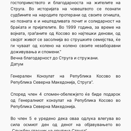
гостопримството и благодарноста на жителите на
Струrа. Во историјата на човештвото се познати
судбините на народите протерани од своите огништа,
но позната е и нештедливата почит и солидарност на
браќата и пријателите. Во 1999 година, за време на
војната, rраѓаните од Косово во најтешки денови, од
својот живот се засолнија во струшките семејства, ќе
ги чуваат од колено на колено своите незаборавни
доживувања и спомени.”
Вечна благодарност до Струга и стружани.
Датум
Генерален Конзулат на Република Косово во
Република Северна Македонија, Струга”.
Според член 4 спомен-обележјето ќе биде подарок
од Генералниот конзулат на Република Косово во
Република Северна Македонија.
Во член 5 е уредено дека оваа одлука влегува во
сила осмиот ден од денот на објавувањето во
„Службен гласник на општина Струга“.