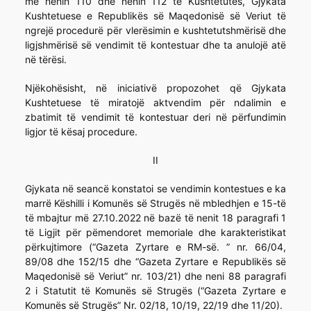
me nenin 110 dhe nenin 112 të Kushtetutës, Gjykata
Kushtetuese e Republikës së Maqedonisë së Veriut të
ngrejë procedurë për vlerësimin e kushtetutshmërisë dhe
ligjshmërisë së vendimit të kontestuar dhe ta anulojë atë
në tërësi.
Njëkohësisht, në iniciativë propozohet që Gjykata
Kushtetuese të miratojë aktvendim për ndalimin e
zbatimit të vendimit të kontestuar deri në përfundimin
ligjor të kësaj procedure.
II
Gjykata në seancë konstatoi se vendimin kontestues e ka
marrë Këshilli i Komunës së Strugës në mbledhjen e 15-të
të mbajtur më 27.10.2022 në bazë të nenit 18 paragrafi 1
të Ligjit për pëmendoret memoriale dhe karakteristikat
përkujtimore (“Gazeta Zyrtare e RM-së. ” nr. 66/04,
89/08 dhe 152/15 dhe “Gazeta Zyrtare e Republikës së
Maqedonisë së Veriut” nr. 103/21) dhe neni 88 paragrafi
2 i Statutit të Komunës së Strugës (“Gazeta Zyrtare e
Komunës së Strugës” Nr. 02/18, 10/19, 22/19 dhe 11/20).