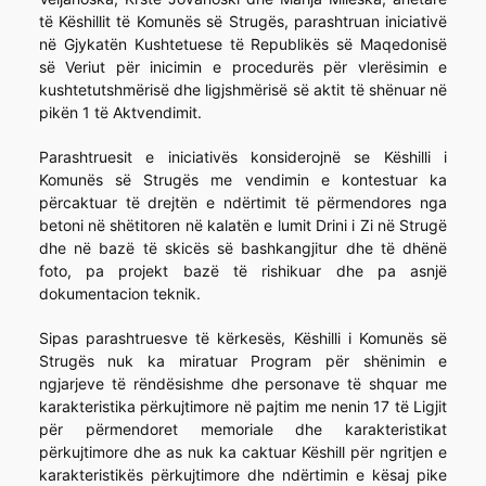
të Këshillit të Komunës së Strugës, parashtruan iniciativë
në Gjykatën Kushtetuese të Republikës së Maqedonisë
së Veriut për inicimin e procedurës për vlerësimin e
kushtetutshmërisë dhe ligjshmërisë së aktit të shënuar në
pikën 1 të Aktvendimit.
Parashtruesit e iniciativës konsiderojnë se Këshilli i
Komunës së Strugës me vendimin e kontestuar ka
përcaktuar të drejtën e ndërtimit të përmendores nga
betoni në shëtitoren në kalatën e lumit Drini i Zi në Strugë
dhe në bazë të skicës së bashkangjitur dhe të dhënë
foto, pa projekt bazë të rishikuar dhe pa asnjë
dokumentacion teknik.
Sipas parashtruesve të kërkesës, Këshilli i Komunës së
Strugës nuk ka miratuar Program për shënimin e
ngjarjeve të rëndësishme dhe personave të shquar me
karakteristika përkujtimore në pajtim me nenin 17 të Ligjit
për përmendoret memoriale dhe karakteristikat
përkujtimore dhe as nuk ka caktuar Këshill për ngritjen e
karakteristikës përkujtimore dhe ndërtimin e kësaj pike