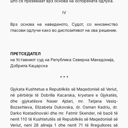
што се преземаат врз основа на оспорената одлука.
IV
Врз основа на наведеното, Судот, со мнозинство
гласови одлучи како во диспозитивот на ова решение.
ПРЕТСЕДАТЕЛ
на Уставниот суд на Република Северна Македонија,
Добрила Кацарска
* * *
Gjykata Kushtetue e Republikës së Maqedonisë së Veriut,
në përbërje të Dobrilla Kacarska, kryetare e Gjykatës,
dhe gjykatësve Naser Ajdari, mr. Tatjana Vasiq-
Bozaxhieva, Elizabeta Dukovska, dr. Osman Kadriu, dr.
Darko Kostadinovski dhe mr. Fatmir Skender, në bazë të
nenit 110 të Kushtetutës së Republikës së Maqedonisë së
Veriut, neni 28 alineja 1 dhe nenit 71 të Rregullores së