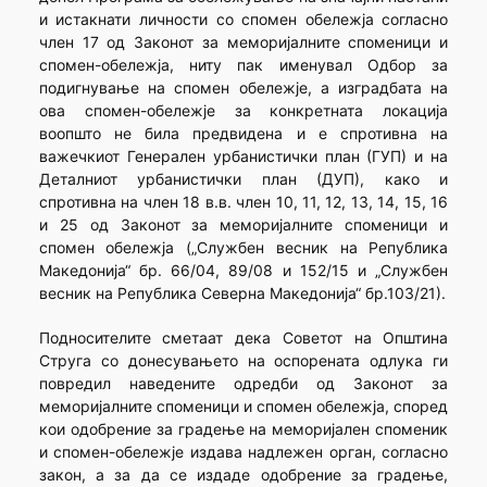
и истакнати личности со спомен обележја согласно
член 17 од Законот за меморијалните споменици и
спомен-обележја, ниту пак именувал Одбор за
подигнување на спомен обележје, а изградбата на
ова спомен-обележје за конкретната локација
воопшто не била предвидена и е спротивна на
важечкиот Генерален урбанистички план (ГУП) и на
Деталниот урбанистички план (ДУП), како и
спротивна на член 18 в.в. член 10, 11, 12, 13, 14, 15, 16
и 25 од Законот за меморијалните споменици и
спомен обележја („Службен весник на Република
Македонија“ бр. 66/04, 89/08 и 152/15 и „Службен
весник на Република Северна Македонија“ бр.103/21).
Подносителите сметаат дека Советот на Општина
Струга со донесувањето на оспорената одлука ги
повредил наведените одредби од Законот за
меморијалните споменици и спомен обележја, според
кои одобрение за градење на меморијален споменик
и спомен-обележје издава надлежен орган, согласно
закон, а за да се издаде одобрение за градење,