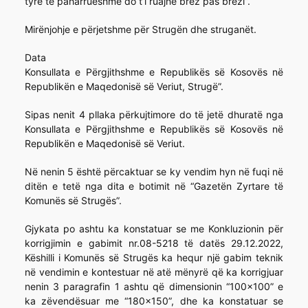
tyre të paharrueshme do t’i ruajnë brez pas brezi”.
Mirënjohje e përjetshme për Strugën dhe struganët.
Data
Konsullata e Përgjithshme e Republikës së Kosovës në
Republikën e Maqedonisë së Veriut, Strugë”.
Sipas nenit 4 pllaka përkujtimore do të jetë dhuratë nga
Konsullata e Përgjithshme e Republikës së Kosovës në
Republikën e Maqedonisë së Veriut.
Në nenin 5 është përcaktuar se ky vendim hyn në fuqi në
ditën e tetë nga dita e botimit në “Gazetën Zyrtare të
Komunës së Strugës”.
Gjykata po ashtu ka konstatuar se me Konkluzionin për
korrigjimin e gabimit nr.08-5218 të datës 29.12.2022,
Këshilli i Komunës së Strugës ka hequr një gabim teknik
në vendimin e kontestuar në atë mënyrë që ka korrigjuar
nenin 3 paragrafin 1 ashtu që dimensionin “100×100” e
ka zëvendësuar me “180×150”, dhe ka konstatuar se