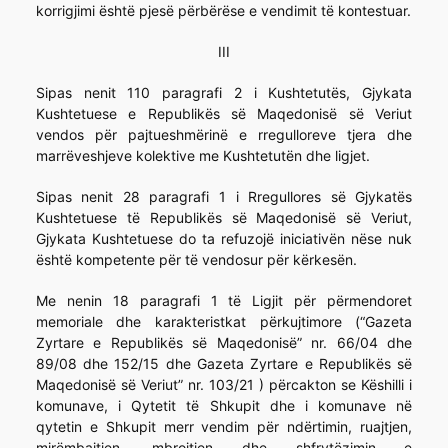
korrigjimi është pjesë përbërëse e vendimit të kontestuar.
III
Sipas nenit 110 paragrafi 2 i Kushtetutës, Gjykata
Kushtetuese e Republikës së Maqedonisë së Veriut
vendos për pajtueshmërinë e rregulloreve tjera dhe
marrëveshjeve kolektive me Kushtetutën dhe ligjet.
Sipas nenit 28 paragrafi 1 i Rregullores së Gjykatës
Kushtetuese të Republikës së Maqedonisë së Veriut,
Gjykata Kushtetuese do ta refuzojë iniciativën nëse nuk
është kompetente për të vendosur për kërkesën.
Me nenin 18 paragrafi 1 të Ligjit për përmendoret
memoriale dhe karakteristkat përkujtimore (“Gazeta
Zyrtare e Republikës së Maqedonisë” nr. 66/04 dhe
89/08 dhe 152/15 dhe Gazeta Zyrtare e Republikës së
Maqedonisë së Veriut” nr. 103/21 ) përcakton se Këshilli i
komunave, i Qytetit të Shkupit dhe i komunave në
qytetin e Shkupit merr vendim për ndërtimin, ruajtjen,
mirëmbajtjen, mbrojtjen dhe shfrytëzimin e