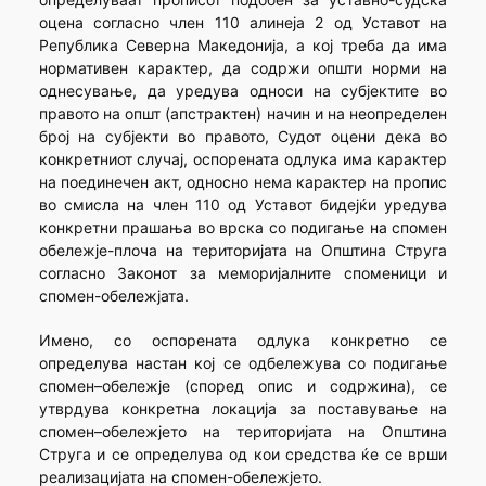
оцена согласно член 110 алинеја 2 од Уставот на
Република Северна Македонија, а кој треба да има
нормативен карактер, да содржи општи норми на
однесување, да уредува односи на субјектите во
правото на општ (апстрактен) начин и на неопределен
број на субјекти во правото, Судот оцени дека во
конкретниот случај, оспорената одлука има карактер
на поединечен акт, односно нема карактер на пропис
во смисла на член 110 од Уставот бидејќи уредува
конкретни прашања во врска со подигање на спомен
обележје-плоча на територијата на Општина Струга
согласно Законот за меморијалните споменици и
спомен-обележјата.
Имено, со оспорената одлука конкретно се
определува настан кој се одбележува со подигање
спомен–обележје (според опис и содржина), се
утврдува конкретна локација за поставување на
спомен–обележјето на територијата на Општина
Струга и се определува од кои средства ќе се врши
реализацијата на спомен-обележјето.