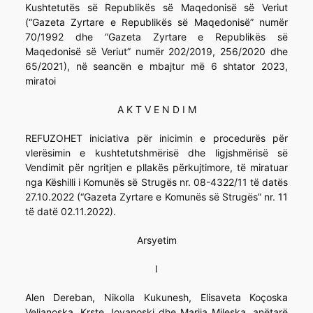
Kushtetutës së Republikës së Maqedonisë së Veriut
(“Gazeta Zyrtare e Republikës së Maqedonisë” numër
70/1992 dhe “Gazeta Zyrtare e Republikës së
Maqedonisë së Veriut” numër 202/2019, 256/2020 dhe
65/2021), në seancën e mbajtur më 6 shtator 2023,
miratoi
A K T V E N D I M
REFUZOHET iniciativa për inicimin e procedurës për
vlerësimin e kushtetutshmërisë dhe ligjshmërisë së
Vendimit për ngritjen e pllakës përkujtimore, të miratuar
nga Këshilli i Komunës së Strugës nr. 08-4322/11 të datës
27.10.2022 (“Gazeta Zyrtare e Komunës së Strugës” nr. 11
të datë 02.11.2022).
Arsyetim
I
Alen Dereban, Nikolla Kukunesh, Elisaveta Koçoska
Veljanoska, Krste Jovanoski dhe Marija Mileska, anëtarë