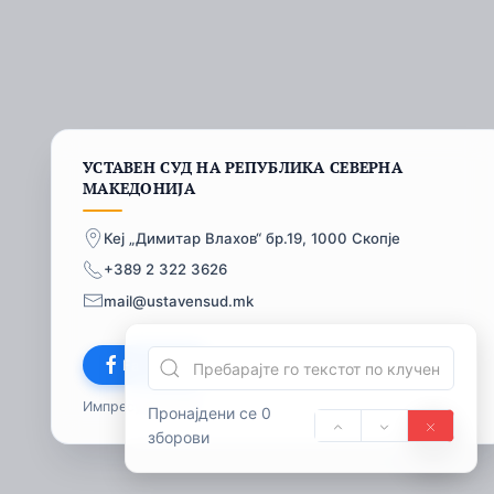
УСТАВЕН СУД НА РЕПУБЛИКА СЕВЕРНА
МАКЕДОНИЈА
Кеј „Димитар Влахов“ бр.19, 1000 Скопје
+389 2 322 3626
mail@ustavensud.mk
Facebook
Импресум
© 2026
Пронајдени се 0
зборови