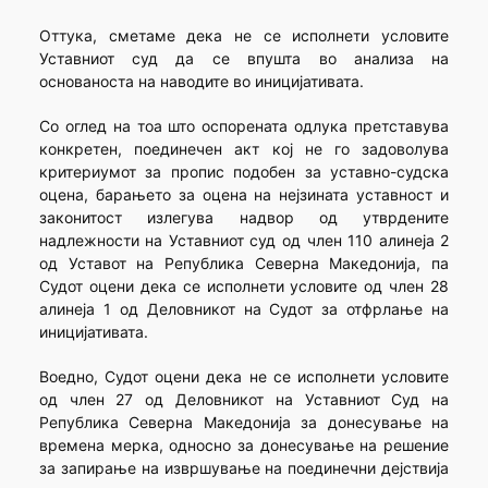
Оттука, сметаме дека не се исполнети условите
Уставниот суд да се впушта во анализа на
основаноста на наводите во иницијативата.
Со оглед на тоа што оспорената одлука претставува
конкретен, поединечен акт кoj не го задоволува
критериумот за пропис подобен за уставно-судска
оцена, барањето за оцена на нејзината уставност и
законитост излегува надвор од утврдените
надлежности на Уставниот суд од член 110 алинеја 2
од Уставот на Република Северна Македонија, па
Судот оцени дека се исполнети условите од член 28
алинеја 1 од Деловникот на Судот за отфрлање на
иницијативата.
Воедно, Судот оцени дека не се исполнети условите
од член 27 од Деловникот на Уставниот Суд на
Република Северна Македонија за донесување на
времена мерка, односно за донесување на решение
за запирање на извршување на поединечни дејствија