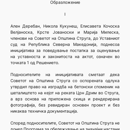
Образложение
I
Ален Деребан, Никола Кукунеш, Елисавета Кочоска
Велјаноска, Крсте Јованоски и Марија Милеска,
членови на Советот на Општина Струга, до Уставниот
суд на Република Северна Македонија, поднесоа
иницијатива за поведување постапка за оценување
на уставноста и законитоста на актот, означен во
точката 1 од Решението.
Подносителите на иницијативата сметаат дека
Советот на Општина Струга со оспорената одлука
утврдил право на изградба на бетонски споменик на
шеталиштето на кејот на реката Црн Дрим во Струга,
а врз основа на приложена скица и рендерирана
фотографија, без ревидиран основен проект и без
никаква техничка документација.
Според подносителите, Советот на Општина Струга не
донел Програма за обележување на значајни настани