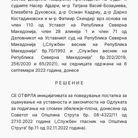
судиите Насер Ајдари, м-р Татјана Васиќ-Бозаџиева,
Елизабета Дуковска, д-р Осман Кадриу, д-р Дарко
Костадиновски и м-р Фатмир Скендер врз основа на
член 110 од Уставот на Република Северна
Македонија, член 28 алинеја 1 и член 71 од
Деловникот на Уставниот суд на Република Северна
Македонија („Службен весник на Република
Македонија” бр.70/1992 и „Службен весник на
Република Северна Македонија” бр.202/2019,
256/2020 и 65/2021), на седницата одржана на 6
септември 2023 година, донесе
Р Е Ш Е Н И Е
СЕ ОТФРЛА иницијативата за поведување постапка за
оценување на уставноста и законитоста на Одлуката
за подигање на спомен обележје-плоча, донесена од
Советот на Општина Струга бр. 08-4322/11 од
27.10.2022 година („Службен гласник на Општина
Струга“ бр.11 од 02.11.2022 година).