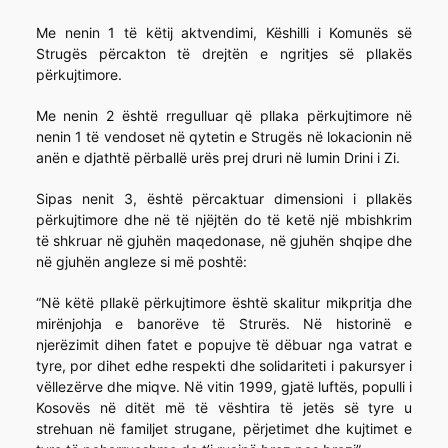
Me nenin 1 të këtij aktvendimi, Këshilli i Komunës së
Strugës përcakton të drejtën e ngritjes së pllakës
përkujtimore.
Me nenin 2 është rregulluar që pllaka përkujtimore në
nenin 1 të vendoset në qytetin e Strugës në lokacionin në
anën e djathtë përballë urës prej druri në lumin Drini i Zi.
Sipas nenit 3, është përcaktuar dimensioni i pllakës
përkujtimore dhe në të njëjtën do të ketë një mbishkrim
të shkruar në gjuhën maqedonase, në gjuhën shqipe dhe
në gjuhën angleze si më poshtë:
“Në këtë pllakë përkujtimore është skalitur mikpritja dhe
mirënjohja e banorëve të Strurës. Në historinë e
njerëzimit dihen fatet e popujve të dëbuar nga vatrat e
tyre, por dihet edhe respekti dhe solidariteti i pakursyer i
vëllezërve dhe miqve. Në vitin 1999, gjatë luftës, populli i
Kosovës në ditët më të vështira të jetës së tyre u
strehuan në familjet strugane, përjetimet dhe kujtimet e