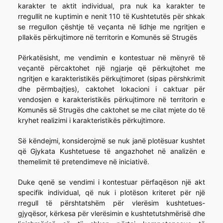
karakter te aktit individual, pra nuk ka karakter te
rregullit ne kuptimin e nenit 110 të Kushtetutës për shkak
se rregullon çështje të veçanta në lidhje me ngritjen e
pllakës përkujtimore në territorin e Komunës së Strugës
Përkatësisht, me vendimin e kontestuar në mënyrë të
veçantë përcaktohet një ngjarje që përkujtohet me
ngritjen e karakteristikës përkujtimoret (sipas përshkrimit
dhe përmbajtjes), caktohet lokacioni i caktuar për
vendosjen e karakteristikës përkujtimore në territorin e
Komunës së Strugës dhe caktohet se me cilat mjete do të
kryhet realizimi i karakteristikës përkujtimore.
Së këndejmi, konsiderojmë se nuk janë plotësuar kushtet
që Gjykata Kushtetuese të angazhohet në analizën e
themelimit të pretendimeve në iniciativë.
Duke qenë se vendimi i kontestuar përfaqëson një akt
specifik individual, që nuk i plotëson kriteret për një
rregull të përshtatshëm për vlerësim kushtetues-
gjyqësor, kërkesa për vlerësimin e kushtetutshmërisë dhe