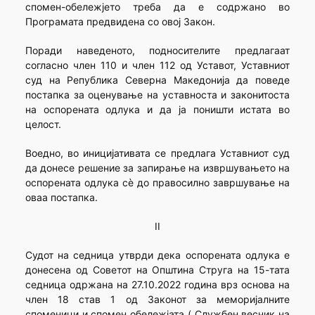
спомен-обележјето треба да е содржано во
Програмата предвидена со овој Закон.
Поради наведеното, подносителите предлагаат
согласно член 110 и член 112 од Уставот, Уставниот
суд на Република Северна Македонија да поведе
постапка за оценување на уставноста и законитоста
на оспорената одлука и да ја поништи истата во
целост.
Воедно, во иницијативата се предлага Уставниот суд
да донесе решение за запирање на извршувањето на
оспорената одлука сè до правосилно завршување на
оваа постапка.
II
Судот на седница утврди дека оспорената одлука е
донесена од Советот на Oпштина Струга на 15-тата
седница одржана на 27.10.2022 година врз основа на
член 18 став 1 од Законот за меморијалните
споменици и спомен обележјата („Службен весник на