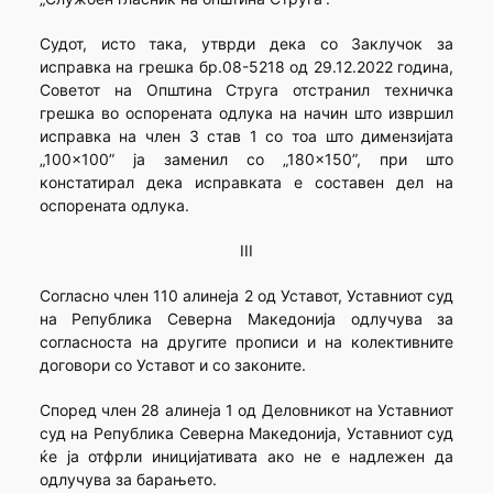
Судот, исто така, утврди дека со Заклучок за
исправка на грешка бр.08-5218 од 29.12.2022 година,
Советот на Општина Струга отстранил техничка
грешка во оспорената одлука на начин што извршил
исправка на член 3 став 1 со тоа што димензијата
„100×100” ја заменил со „180×150”, при што
констатирал дека исправката е составен дел на
оспорената одлука.
III
Согласно член 110 алинеја 2 од Уставот, Уставниот суд
на Република Северна Македонија одлучува за
согласноста на другите прописи и на колективните
договори со Уставот и со законите.
Според член 28 алинеја 1 од Деловникот на Уставниот
суд на Република Северна Македонија, Уставниот суд
ќе ја отфрли иницијативата ако не е надлежен да
одлучува за барањето.