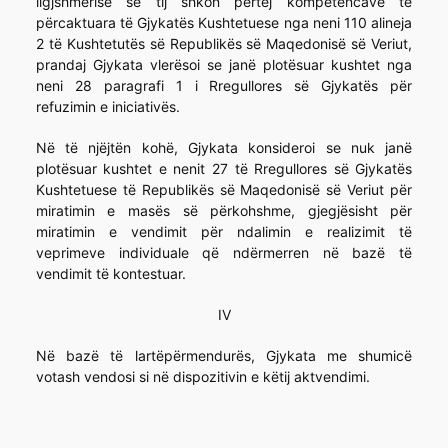
ligjshmërisë së tij shkon përtej kompetencave të
përcaktuara të Gjykatës Kushtetuese nga neni 110 alineja
2 të Kushtetutës së Republikës së Maqedonisë së Veriut,
prandaj Gjykata vlerësoi se janë plotësuar kushtet nga
neni 28 paragrafi 1 i Rregullores së Gjykatës për
refuzimin e iniciativës.
Në të njëjtën kohë, Gjykata konsideroi se nuk janë
plotësuar kushtet e nenit 27 të Rregullores së Gjykatës
Kushtetuese të Republikës së Maqedonisë së Veriut për
miratimin e masës së përkohshme, gjegjësisht për
miratimin e vendimit për ndalimin e realizimit të
veprimeve individuale që ndërmerren në bazë të
vendimit të kontestuar.
IV
Në bazë të lartëpërmendurës, Gjykata me shumicë
votash vendosi si në dispozitivin e këtij aktvendimi.