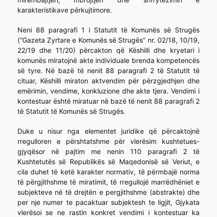
karakteristikave përkujtimore.
Neni 88 paragrafi 1 i Statutit të Komunës së Strugës
(“Gazeta Zyrtare e Komunës së Strugës” nr. 02/18, 10/19,
22/19 dhe 11/20) përcakton që Këshilli dhe kryetari i
komunës miratojnë akte individuale brenda kompetencës
së tyre. Në bazë të nenit 88 paragrafi 2 të Statutit të
cituar, Këshilli miraton aktvendim për përzgjedhjen dhe
emërimin, vendime, konkluzione dhe akte tjera. Vendimi i
kontestuar është miratuar në bazë të nenit 88 paragrafi 2
të Statutit të Komunës së Strugës.
Duke u nisur nga elementet juridike që përcaktojnë
rregulloren e përshtatshme për vlerësim kushtetues-
gjyqësor në pajtim me nenin 110 paragrafi 2 të
Kushtetutës së Republikës së Maqedonisë së Veriut, e
cila duhet të ketë karakter normativ, të përmbajë norma
të përgjithshme të miratimit, të rregullojë marrëdhëniet e
subjekteve në të drejtën e pergjithshme (abstrakte) dhe
per nje numer te pacaktuar subjektesh te ligjit, Gjykata
vlerësoi se ne rastin konkret vendimi i kontestuar ka