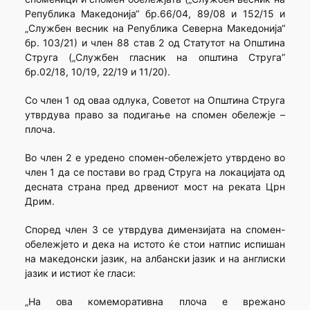
Република Македонија“ бр.66/04, 89/08 и 152/15 и
„Службен весник на Република Северна Македонија“
бр. 103/21) и член 88 став 2 од Статутот на Општина
Струга („Службен гласник на општина Струга”
бр.02/18, 10/19, 22/19 и 11/20).
Со член 1 од оваа одлука, Советот на Општина Струга
утврдува право за подигање на спомен обележје –
плоча.
Во член 2 е уредено спoмeн-обележјето утврдено во
член 1 да се постави во град Струга на локацијата од
десната страна пред дрвениот мост на реката Црн
Дрим.
Според член 3 се утврдува димензијата на спомен-
обележјето и дека на истото ќе стои натпис испишан
на македонски јазик, на албански јазик и на англиски
јазик и истиот ќе гласи:
„На ова комеморативна плоча е врежано