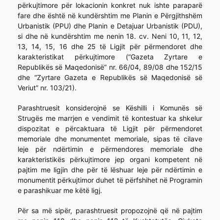
përkujtimore për lokacionin konkret nuk ishte paraparë
fare dhe është në kundërshtim me Planin e Përgjithshëm
Urbanistik (PPU) dhe Planin e Detajuar Urbanistik (PDU),
si dhe në kundërshtim me nenin 18. cv. Neni 10, 11, 12,
13, 14, 15, 16 dhe 25 të Ligjit për përmendoret dhe
karakteristikat përkujtimore (“Gazeta Zyrtare e
Republikës së Maqedonisë” nr. 66/04, 89/08 dhe 152/15
dhe “Zyrtare Gazeta e Republikës së Maqedonisë së
Veriut” nr. 103/21).
Parashtruesit konsiderojnë se Këshilli i Komunës së
Strugës me marrjen e vendimit të kontestuar ka shkelur
dispozitat e përcaktuara të Ligjit për përmendoret
memoriale dhe monumentet memoriale, sipas të cilave
leje për ndërtimin e përmendores memoriale dhe
karakteristikës përkujtimore jep organi kompetent në
pajtim me ligjin dhe për të lëshuar leje për ndërtimin e
monumentit përkujtimor duhet të përfshihet në Programin
e parashikuar me këtë ligj.
Për sa më sipër, parashtruesit propozojnë që në pajtim