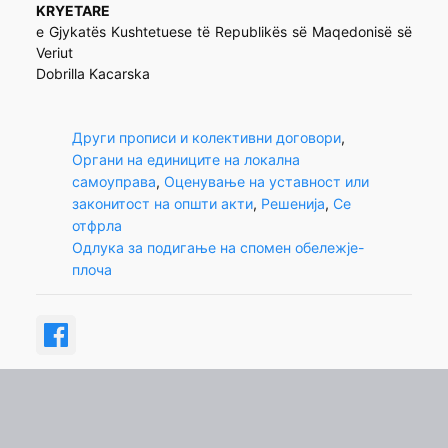
KRYETARE
e Gjykatës Kushtetuese të Republikës së Maqedonisë së
Veriut
Dobrilla Kacarska
Други прописи и колективни договори
, 
Органи на единиците на локална
самоуправа
, 
Оценување на уставност или
законитост на општи акти
, 
Решенија
, 
Се
отфрла
Одлука за подигање на спомен обележје-
плоча