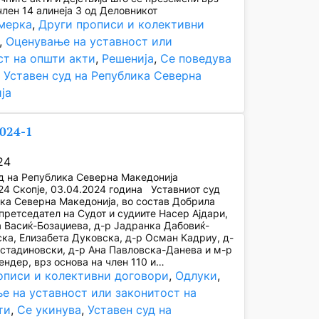
член 14 алинеја 3 од Деловникот
мерка
, 
Други прописи и колективни
, 
Оценување на уставност или
ст на општи акти
, 
Решенија
, 
Се поведува
, 
Уставен суд на Република Северна
ја
2024-1
24
д на Република Северна Македонија
24 Скопје, 03.04.2024 година Уставниот суд
ка Северна Македонија, во состав Добрила
претседател на Судот и судиите Насер Ајдари,
а Васиќ-Бозаџиева, д-р Јадранка Дабовиќ-
ка, Елизабета Дуковска, д-р Осман Кадриу, д-
стадиновски, д-р Ана Павловска-Данева и м-р
ндер, врз основа на член 110 и…
описи и колективни договори
, 
Одлуки
, 
е на уставност или законитост на
ти
, 
Се укинува
, 
Уставен суд на