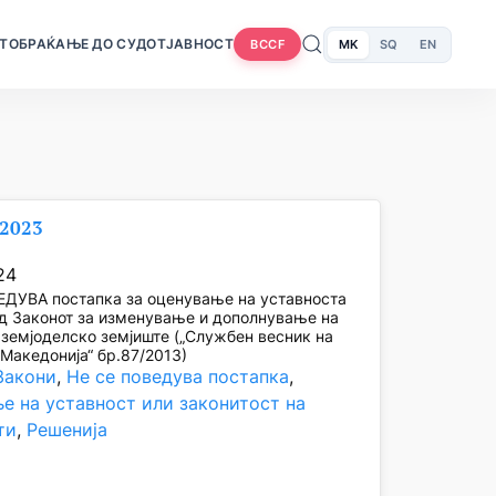
Т
ОБРАЌАЊЕ ДО СУДОТ
ЈАВНОСТ
MK
SQ
EN
BCCF
/2023
24
ЕДУВА постапка за оценување на уставноста
од Законот за изменување и дополнување на
 земјоделско земјиште („Службен весник на
Македонија“ бр.87/2013)
Закони
, 
Не се поведува постапка
, 
е на уставност или законитост на
ти
, 
Решенија