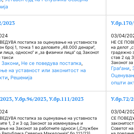
ија
2/2023
У.бр.170
024
03/04/20
ВЕДУВА постапка за оценување на уставноста
НЕ СЕ ПОВ
н број 1, точка 1 во деловите „48.000 денари“,
на делот „с
и лица, односно“ и „за физички лица“ од Законот
градежно з
и такси
став 2 од 
Законот за
, 
Закони
, 
Не се поведува постапка
, 
Граѓани
, 
ње на уставност или законитост на
Оценувањ
кти
, 
Решенија
општи ак
/2023, У.бр.96/2023, У.бр.111/2023
У.бр.72/
024
03/04/20
ВЕДУВА постапка за оценување на уставноста
СЕ ПОВЕДУ
ите 1, 2 и 3 од Законот за изменување и
законитост
ање на Законот за работните односи („Службен
Советот н
а Република Северна Македонија“ бр.111/23)
на поедине