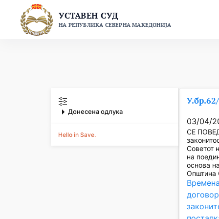
Skip
УСТАВЕН СУД
to
НА РЕПУБЛИКА СЕВЕРНА МАКЕДОНИЈА
content
У.бр.62
Донесена одлука
03/04/2
СЕ ПОВЕД
Hello in Save.
законитос
Советот 
на поедин
основа на
Општина
Времена
догово
законит
постапк