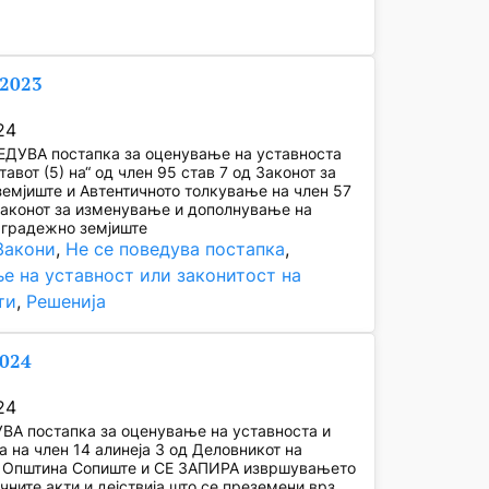
/2023
24
ЕДУВА постапка за оценување на уставноста
тавот (5) на“ од член 95 став 7 од Законот за
емјиште и Автентичното толкување на член 57
Законот за изменување и дополнување на
 градежно земјиште
Закони
, 
Не се поведува постапка
, 
е на уставност или законитост на
ти
, 
Решенија
2024
24
ВА постапка за оценување на уставноста и
а на член 14 алинеја 3 од Деловникот на
а Општина Сопиште и СЕ ЗАПИРА извршувањето
чните акти и дејствија што се преземени врз