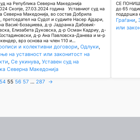
суд на Република Северна Македонија
СЕ ПОНИШТУ
024 Скопје, 27.03.2024 година Уставниот суд на
до 65 годи
а Северна Македонија, во состав Добрила
поддршка н
, претседател на Судот и судиите Насер Ајдари,
Граѓани
, 
ана Васиќ-Бозаџиева, д-р Јадранка Дабовиќ-
или зако
вска, Елизабета Дуковска, д-р Осман Кадриу, д-
Костадиновски, д-р Ана Павловска-Данева и м-р
кендер, врз основа на член 110 и…
рописи и колективни договори
, 
Одлуки
, 
ње на уставност или законитост на
кти
, 
Се укинува
, 
Уставен суд на
ка Северна Македонија
54
55
56
57
…
287
→