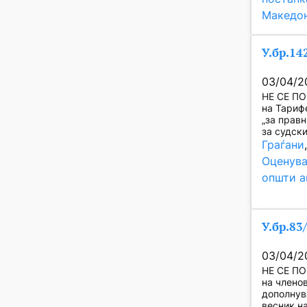
Македон
У.бр.14
03/04/2
НЕ СЕ ПО
на Тарифе
„за правн
за судск
Граѓани
Оценува
општи а
У.бр.83
03/04/2
НЕ СЕ ПО
на членов
дополнув
весник н