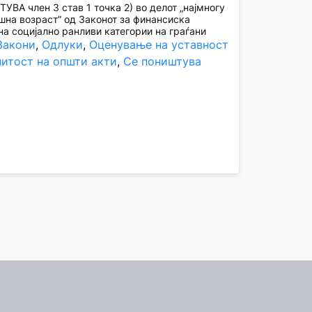
ВА член 3 став 1 точка 2) во делот „најмногу
шна возраст” од Законот за финансиска
а социјално ранливи категории на граѓани
Закони
, 
Одлуки
, 
Оценување на уставност
нитост на општи акти
, 
Се поништува