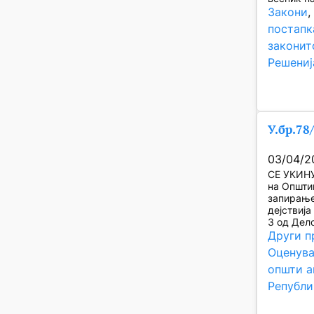
Закони
,
постапк
законит
Решениј
У.бр.78
03/04/2
СЕ УКИНУ
на Општи
запирање
дејствија
3 од Дел
Други п
Оценува
општи а
Републи