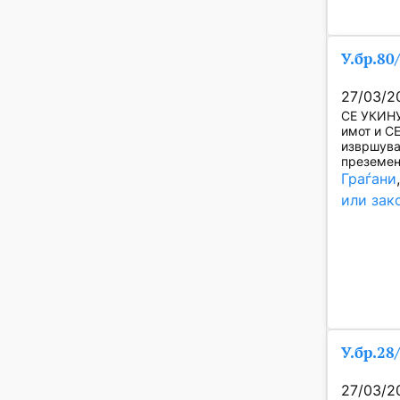
У.бр.80
27/03/2
СЕ УКИНУ
имот и С
извршува
преземен
Граѓани
или зак
У.бр.28
27/03/2