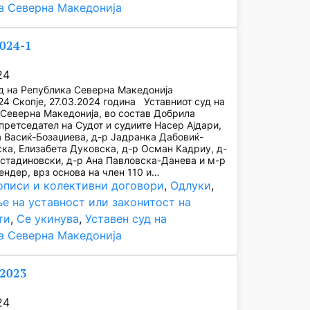
а Северна Македонија
2024-1
24
д на Република Северна Македонија
24 Скопје, 27.03.2024 година Уставниот суд на
Северна Македонија, во состав Добрила
претседател на Судот и судиите Насер Ајдари,
а Васиќ-Бозаџиева, д-р Јадранка Дабовиќ-
ка, Елизабета Дуковска, д-р Осман Кадриу, д-
стадиновски, д-р Ана Павловска-Данева и м-р
ндер, врз основа на член 110 и…
описи и колективни договори
, 
Одлуки
, 
е на уставност или законитост на
ти
, 
Се укинува
, 
Уставен суд на
а Северна Македонија
/2023
24