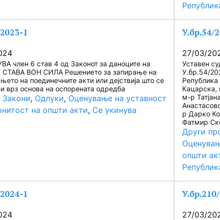
Републик
/2023-1
У.бр.54/
024
27/03/20
ВА член 6 став 4 од Законот за даноците на
Уставен су
Е СТАВА ВОН СИЛА Решението за запирање на
У.бр.54/20
њето на поединечните акти или дејствија што се
Република 
и врз основа на оспорената одредба
Кацарска, 
м-р Татјан
, 
Закони
, 
Одлуки
, 
Оценување на уставност
Анастасовс
онитост на општи акти
, 
Се укинува
р Дарко Ко
Фатмир Ске
Други пр
Оценувањ
општи ак
Републик
/2024-1
У.бр.210
024
27/03/20