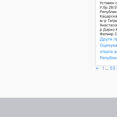
Уставен 
У.бр.28/2
Републик
Кацарска
м-р Татј
Анастасо
р Дарко 
Фатмир С
Други п
Оценува
општи а
Републи
←
1
…
53