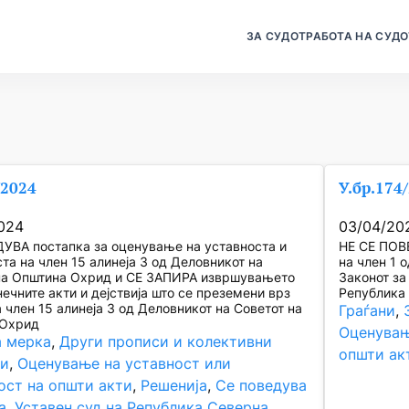
ЗА СУДОТ
РАБОТА НА СУДО
/2024
У.бр.174
024
03/04/20
УВА постапка за оценување на уставноста и
НЕ СЕ ПОВ
та на член 15 алинеја 3 од Деловникот на
на член 1 
на Општина Охрид и СЕ ЗАПИРА извршувањето
Законот за
ечните акти и дејствија што се преземени врз
Република 
 член 15 алинеја 3 од Деловникот на Советот на
Граѓани
, 
 Охрид
Оценувањ
 мерка
, 
Други прописи и колективни
општи ак
ри
, 
Оценување на уставност или
ост на општи акти
, 
Решенија
, 
Се поведува
а
, 
Уставен суд на Република Северна