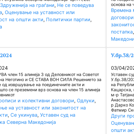
основа на 
 
Здруженија на граѓани
, 
Не се поведува
Времена 
а
, 
Оценување на уставност или
договори
ост на општи акти
, 
Политички партии
, 
законито
а
постапка
Македони
/2024
У.бр.38/
024
03/04/20
ВА член 15 алинеја 3 од Деловникот на Советот
Уставен су
на Неготино и СЕ СТАВА ВОН СИЛА Решението за
У.бр.38/20
 од извршување на поединечните акти и
на Републи
 што се преземени врз основа на член 15 алинеја
Кацарска, 
овникот
м-р Татјан
Анастасовс
рописи и колективни договори
, 
Одлуки
, 
р Дарко Ко
ње на уставност или законитост на
Фатмир Ске
кти
, 
Се укинува
, 
Уставен суд на
Други пр
ка Северна Македонија
Оценувањ
општи ак