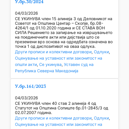
У.бр.30/2024
04/03/2026
СЕ УКИНУВА член 15 алинеја 3 од Деловникот на
Советот на Општина Центар – Скопје, бр.08-
4264/1 од 01.10.2020 година и СЕ СТАВА ВОН
СИЛА Решението за запирање на извршувањето
на поединечните акти или дејствија што се
преземени врз основа на одредбата означена во
точка 1 од диспозитивот на оваа одлука.
Други прописи и колективни договори
, 
Одлуки
, 
Оценување на уставност или законитост на
општи акти
, 
Се укинува
, 
Уставен суд на
Република Северна Македонија
У.бр.161/2023
04/03/2026
СЕ УКИНУВА член 40 став 2 алинеја 4 од
Статутот на Општина Сопиште бр.01-2845/3 од
02.07.2007 година.
Други прописи и колективни договори
, 
Одлуки
, 
Оценување на уставност или законитост на