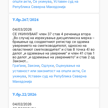
општи акти
, 
Се укинува
, 
Уставен суд на
Република Северна Македонија
У.бр.267/2024
04/03/2026
СЕ УКИНУВААТ член 37 став 4 реченица втора
„Во случај на изрекување дисциплинска мерка –
бришење од соодветниот регистар се одзема
уверението на сметководителот, односно на
овластениот сметководител” и став 8 точка 4) во
делот „и одземање на уверение” и член 41 став 1
во делот „и одземање на уверението” и став 2 од
Законот…
Граѓани
, 
Закони
, 
Одлуки
, 
Оценување на
уставност или законитост на општи акти
, 
Се
укинува
, 
Уставен суд на Република Северна
Македонија
У.бр.22/2026
04/02/2026