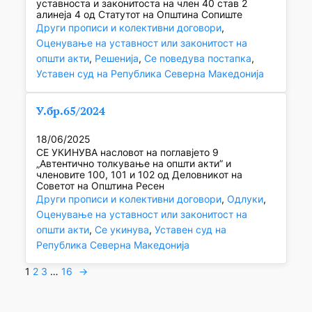
уставноста и законитоста на член 40 став 2
алинеја 4 од Статутот на Општина Сопиште
Други прописи и колективни договори
, 
Оценување на уставност или законитост на
општи акти
, 
Решенија
, 
Се поведува постапка
, 
Уставен суд на Република Северна Македонија
У.бр.65/2024
18/06/2025
СЕ УКИНУВА насловот на поглавјето 9
„Автентично толкување на општи акти” и
членовите 100, 101 и 102 од Деловникот на
Советот на Општина Ресен
Други прописи и колективни договори
, 
Одлуки
, 
Оценување на уставност или законитост на
општи акти
, 
Се укинува
, 
Уставен суд на
Република Северна Македонија
1
2
3
…
16
→