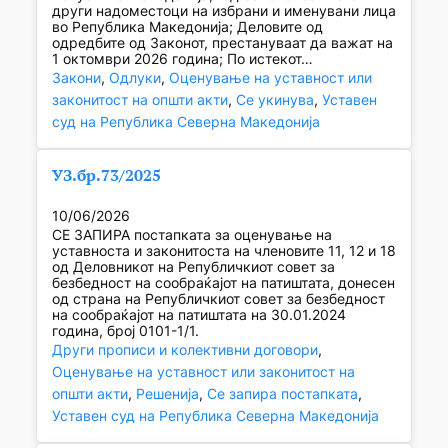
други надоместоци на избрани и именувани лица
во Република Македонија; Деловите од
одредбите од Законот, престануваат да важат на
1 октомври 2026 година; По истекот…
Закони
, 
Одлуки
, 
Оценување на уставност или
законитост на општи акти
, 
Се укинува
, 
Уставен
суд на Република Северна Македонија
УЗ.бр.73/2025
10/06/2026
СЕ ЗАПИРА постапката за оценување на
уставноста и законитоста на членовите 11, 12 и 18
од Деловникот на Републичкиот совет за
безбедност на сообраќајот на патиштата, донесен
од страна на Републичкиот совет за безбедност
на сообраќајот на патиштата на 30.01.2024
година, број 0101-1/1.
Други прописи и колективни договори
, 
Оценување на уставност или законитост на
општи акти
, 
Решенија
, 
Се запира постапката
, 
Уставен суд на Република Северна Македонија