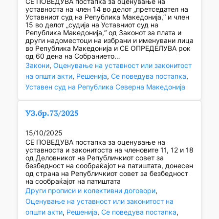
СЕ ПОВЕДУВА постапка за оценување на
уставноста на член 14 во делот „претседател на
Уставниот суд на Република Македонија,“ и член
15 во делот „судија на Уставниот суд на
Република Македонија,“ од Законот за плата и
други надоместоци на избрани и именувани лица
во Република Македонија и СЕ ОПРЕДЕЛУВА рок
од 60 дена на Собранието…
Закони
, 
Оценување на уставност или законитост
на општи акти
, 
Решенија
, 
Се поведува постапка
, 
Уставен суд на Република Северна Македонија
УЗ.бр.73/2025
15/10/2025
СЕ ПОВЕДУВА постапка за оценување на
уставноста и законитоста на членовите 11, 12 и 18
од Деловникот на Републичкиот совет за
безбедност на сообраќајот на патиштата, донесен
од страна на Републичкиот совет за безбедност
на сообраќајот на патиштата
Други прописи и колективни договори
, 
Оценување на уставност или законитост на
општи акти
, 
Решенија
, 
Се поведува постапка
, 