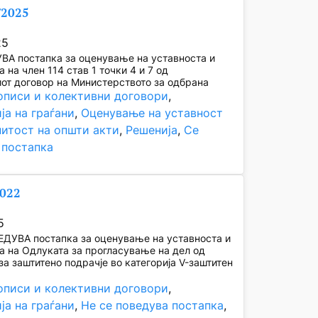
/2025
25
ВА постапка за оценување на уставноста и
 на член 114 став 1 точки 4 и 7 од
от договор на Министерството за одбрана
описи и колективни договори
, 
ја на граѓани
, 
Оценување на уставност
нитост на општи акти
, 
Решенија
, 
Се
 постапка
2022
5
ЕДУВА постапка за оценување на уставноста и
а на Одлуката за прогласување на дел од
а заштитено подрачје во категорија V-заштитен
описи и колективни договори
, 
ја на граѓани
, 
Не се поведува постапка
, 