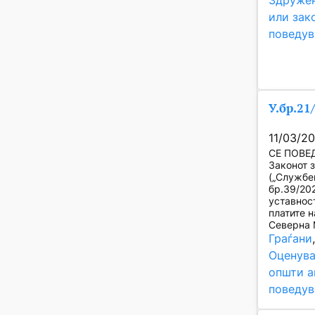
Здружен
или зак
поведув
У.бр.21
11/03/2
СЕ ПОВЕД
Законот 
(„Службе
бр.39/20
уставнос
платите 
Северна 
Граѓани
Оценува
општи а
поведув