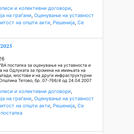
описи и колективни договори
, 
ја на граѓани
, 
Оценување на уставност
нитост на општи акти
, 
Решенија
, 
Се
/2025
26
ВА постапка за оценување на уставноста и
а на Одлуката за промена на имињата на
штади, мостови и на други инфраструктурни
 Општина Тетово, бр. 07-766/4 од 24.04.2007
описи и колективни договори
, 
ја на граѓани
, 
Оценување на уставност
нитост на општи акти
, 
Решенија
, 
Се
 постапка