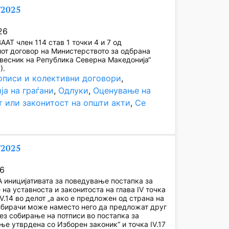
/2025
26
АТ член 114 став 1 точки 4 и 7 од
от договор на Министерството за одбрана
весник на Република Северна Македонија“
).
описи и колективни договори
, 
ја на граѓани
, 
Одлуки
, 
Оценување на
т или законитост на општи акти
, 
Се
/2025
26
иницијативата за поведување постапка за
на уставноста и законитоста на глава IV точка
 IV.14 во делот „а ако е предложен од страна на
збирачи може наместо него да предложат друг
ез собирање на потписи во постапка за
е утврдена со Изборен законик“ и точка IV.17