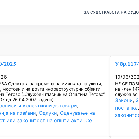
ЗА СУДОТ
РАБОТА НА СУДО
0/2025
У.бр.117
026
10/06/20
ВА Одлуката за промена на имињата на улици,
НЕ СЕ ПОВ
, мостови и на други инфраструктурни објекти
на член 14
на Тетово („Службен гласник на Општина Тетово“
служба во 
07 од 26.04.2007 година)
Закони
, 
З
рописи и колективни договори
, 
постапка
ија на граѓани
, 
Одлуки
, 
Оценување на
законито
ст или законитост на општи акти
, 
Се