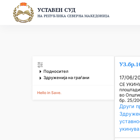
Skip
УСТАВЕН СУД
to
НА РЕПУБЛИКА СЕВЕРНА МАКЕДОНИЈА
content
УЗ.бр.1
Подносител
17/06/2
Здруженија на граѓани
СЕ УКИНУ
плоштади
Hello in Save.
во Општи
бр. 25/20
Други п
Здружен
уставно
укинува