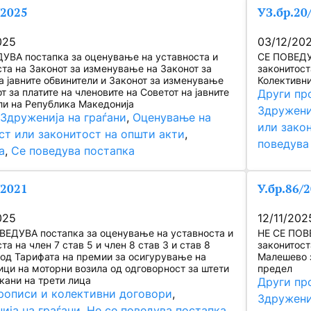
/2025
УЗ.бр.20
025
03/12/20
УВА постапка за оценување на уставноста и
СЕ ПОВЕДУ
ста на Законот за изменување на Законот за
законитоста
а јавните обвинители и Законот за изменување
Колективни
т за платите на членовите на Советот на јавните
Други пр
ли на Република Македонија
Здружени
 
Здруженија на граѓани
, 
Оценување на
или зако
ст или законитост на општи акти
, 
поведува
а
, 
Се поведува постапка
/2021
У.бр.86/
025
12/11/202
ВЕДУВА постапка за оценување на уставноста и
НЕ СЕ ПОВ
та на член 7 став 5 и член 8 став 3 и став 8
законитост
1 од Тарифата на премии за осигурување на
Малешево з
ици на моторни возила од одговорност за штети
предел
кани на трети лица
Други пр
рописи и колективни договори
, 
Здружени
ија на граѓани
, 
Не се поведува постапка
, 