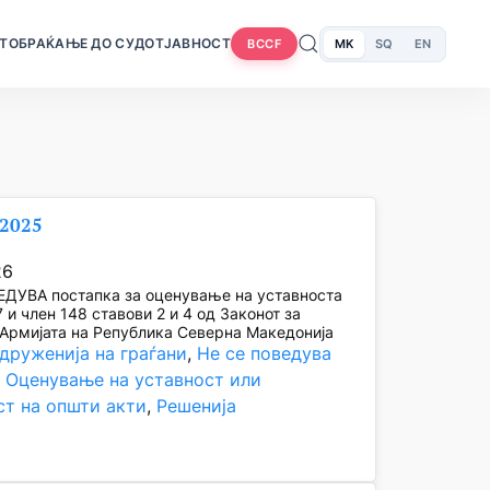
Т
ОБРАЌАЊЕ ДО СУДОТ
ЈАВНОСТ
MK
SQ
EN
BCCF
/2025
26
ЕДУВА постапка за оценување на уставноста
7 и член 148 ставови 2 и 4 од Законот за
Армијата на Република Северна Македонија
друженија на граѓани
, 
Не се поведува
, 
Оценување на уставност или
ст на општи акти
, 
Решенија