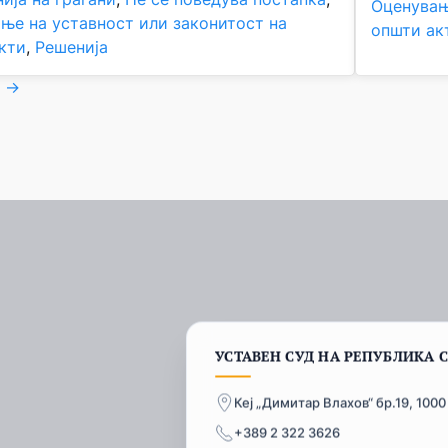
Оценувањ
ње на уставност или законитост на
општи ак
кти
, 
Решенија
→
УСТАВЕН СУД НА РЕПУБЛИКА 
Кеј „Димитар Влахов“ бр.19, 1000
+389 2 322 3626