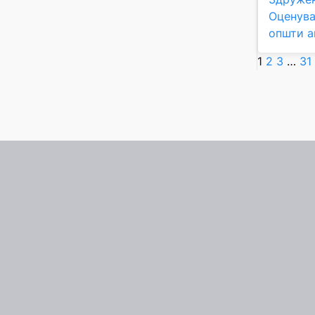
Оценува
општи а
1
2
3
…
31