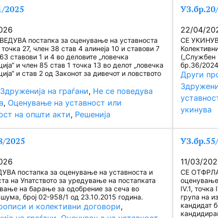
1/2025
УЗ.бр.20
026
22/04/20
ВЕДУВА постапка за оценување на уставноста
СЕ УКИНУВА
 точка 27, член 38 став 4 алинеја 10 и ставови 7
Колективни
 63 ставови 1 и 4 во деловите „ловечка
(„Службен 
ија“ и член 85 став 1 точка 13 во делот „ловечка
бр.36/2024
ија“ и став 2 од Законот за дивечот и ловството
Други пр
Здружени
 
Здруженија на граѓани
, 
Не се поведува
уставнос
а
, 
Оценување на уставност или
укинува
ост на општи акти
, 
Решенија
8/2025
УЗ.бр.55
026
11/03/20
УВА постапка за оценување на уставноста и
СЕ ОТФРЛА 
ста на Упатството за уредување на постапката
оценување 
вање на барање за одобрение за сеча во
IV.1, точка
шума, број 02-958/1 од 23.10.2015 година.
група на и
кандидат б
рописи и колективни договори
, 
кандидирањ