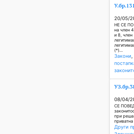
У.бр.13
20/05/2
НЕ СЕ ПО
на член 4
и 8, член
легитимац
легитимац
(*)…
Закони
,
постапк
законит
УЗ.бр.3
08/04/2
СЕ ПОВЕД
законито
при реша
приватна 
Други п