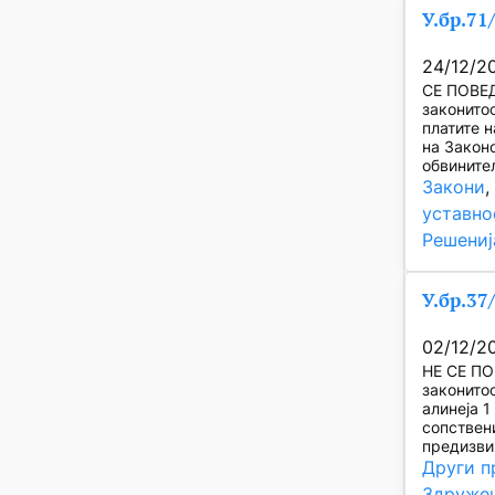
У.бр.71
24/12/2
СЕ ПОВЕД
законито
платите н
на Законо
обвините
Закони
,
уставно
Решениј
У.бр.37
02/12/2
НЕ СЕ ПО
законитос
алинеја 
сопствен
предизви
Други п
Здружен