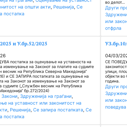
ија на граѓани
, 
Оценување на уставност
во делот…
онитост на општи акти
, 
Решенија
, 
Се
Други пр
а постапка
Здружени
или зако
отфрла
/2025 и У.бр.52/2025
УЗ.бр.10
026
04/03/20
УВА постапка за оценување на уставноста на
СЕ ПОВЕДУ
за изменување на Законот за платите на судиите
законитост
н весник на Република Северна Македонија“
улици, пло
26) и СЕ ЗАПИРА постапката за оценување на
објекти во
та на Законот за изменување на Законот за
година.
на судиите („Службен весник на Република
Други пр
Македонија“ бр.272/2024)
Здружени
, 
Закони
, 
Здруженија на граѓани
, 
или зако
ње на уставност или законитост на
поведува
кти
, 
Решенија
, 
Се запира постапката
, 
Се
а постапка