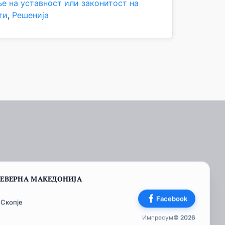
е на уставност или законитост на
ти
, 
Решенија
СЕВЕРНА МАКЕДОНИЈА
Facebook
 Скопје
Импресум
© 2026