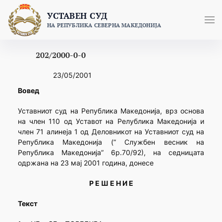
Skip
УСТАВЕН СУД
to
НА РЕПУБЛИКА СЕВЕРНА МАКЕДОНИЈА
content
202/2000-0-0
23/05/2001
Вовед
Уставниот суд на Република Македонија, врз основа
на член 110 од Уставот на Релублика Македонија и
член 71 алинеја 1 од Деловникот на Уставниот суд на
Република Македонија (” Службен весник на
Република Македонија” 6р.70/92), на седницата
одржана на 23 мај 2001 година, донесе
Р Е Ш Е Н И Е
Текст