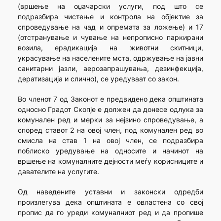
(вршење на оџачарски услуги, под што се
подразбира чистење и контрола на објектие за
спроведување на чад и опремата за ложење) и 17
(отстранување и чување на непрописно паркирани
возила, ерадикација на животни скитници,
украсување на населените мста, одржување на јавни
санитарни јазли, аерозапрашувања, дезинфекција,
дератизација и слично), се уредуваат со закон.
Во членот 7 од Законот е предвидено дека општината
односно Градот Скопје е должен да донесе одлука за
комунален ред и мерки за нејзино спроведување, а
според ставот 2 на овој член, под комунален ред во
смисла на став 1 на овој член, се подразбира
поблиско уредување на односите и начинот на
вршење на комуналните дејности меѓу корисниците и
давателите на услугите.
Од наведените уставни и законски одредби
произлегува дека општината е овластена со свој
пропис да го уреди комуналниот ред и да пропише