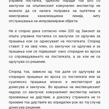
управна постапка, односно поради тоа што со
заклучок на општинскиот комунален инспектор не
можело да се налага полравка на оштетена и
неисправна канализациона линија, ниту
отстранување на инпровизирани објекти.
Не е спорно дека согласно член 220 од Законот за
општа управна постапка со заклучок се одлучва за
прашања кои се однесуваат на постапката. Според
ставот 2 на овој член, со заклучок се одлучва и за
прашања кои се појавуваат како споредни во врска
со спроведувањето на постапката, а за кои не се
одлучува со решение.
Според тоа, зависно од тоа дали се одлучува за
споредно прашање во врска со постапката или за
суштинско прашање можно е инспекторот да
донесува и заклучок. Во вршење на инспекцискиот
надзор со заклучок комуналниот инспектор налага
преземање на дејствие. а доколку странката не го
преземе тоа дејствите во определен рок во тој случај
донесува решение.