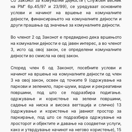
Со Законот за комунални дејности (“Службен весник
на РМ” 6р.45/97 и 23/99), се уредуваат основните
услови и начинот на вршење на комуналните
дејности, финансирањето на комуналните дејности и
други прашања од значење за комуналните дејности.
Во членот 2 од Законот е предвидено дека вршењото
на комунални дејности е од јавен интерес, а во членот
3, исго од овој закон, се определени комуналните
дејности во смисла на овој закон.
Според член 6 од Законот, посебните услови и
начинот на вршење на комуналните дејности од член
3 на овој закон, освен од точките 9 (одржување на
паркови и зеленило, парк-шуми, водни и рекреативни
површини, под што се подразбира подигање.
одржување и користење на зелени површини,
садење на ниска и висока вегтација и слично) 13
(одржување и користење на јавниот простор за
паркирање, под што се подразбира одржување на
лросторот и објектите и давање на соодветни услуги,
како и утврдување начинот на негово користење), 15