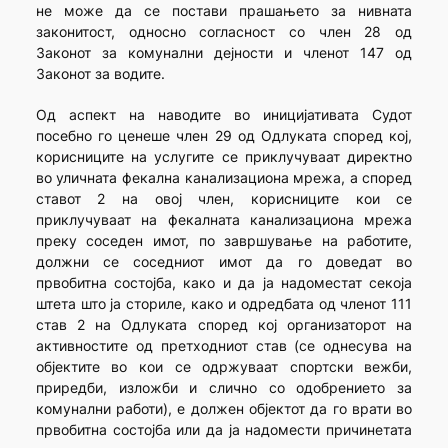
не може да се постави прашањето за нивната
законитост, односно согласност со член 28 од
Законот за комунални дејности и членот 147 од
Законот за водите.
Од аспект на наводите во иницијативата Судот
посебно го ценеше член 29 од Одлуката според кој,
корисниците на услугите се приклучуваат директно
во уличната фекална канализациона мрежа, а според
ставот 2 на овој член, корисниците кои се
приклучуваат на фекалната канализациона мрежа
преку соседен имот, по завршување на работите,
должни се соседниот имот да го доведат во
првобитна состојба, како и да ја надоместат секоја
штета што ја сториле, како и одредбата од членот 111
став 2 на Одлуката според кој организаторот на
активностите од претходниот став (се однесува на
објектите во кои се одржуваат спортски вежби,
приредби, изложби и слично со одобрението за
комунални работи), е должен објектот да го врати во
првобитна состојба или да ја надомести причинетата