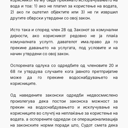
вода и тоа: 1) ако не платил за користење на водата,
2) ако ги оштетил објектите или 3) не ги извршил
другите обврски утврдени со овој закон.
Исто така и според член 28 од Законот за комунални
дејности, ако корисникот редовно не ја плаќа
комуналната услугп. давателот има.право да го
прекине давањето на услугата, под условите и на
начин утврдени со овој закон.
Оспорената одлука со одредбите од членовите 20 и
68 ги утврдува случаите кога јавното претпријатие
може да го прекине водоснабдувањето на
корисниците.
Од наведените законски одредби недвосмислено
произлегува дека постои законска можност за
прекин на водоснабдувањето и исклучување на
корисниците во случпј на неплаќање за користење на
водата. а оспорените одредои се операционализација
на законските норми поради што, Судот смета дека