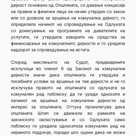
дејност основано од Општината, со давање концесија
на правни и физички лица на начин утврден со закон
или со дозвола за вршење на комунална дејност, го
определила начинот на спроведување на Одлуката
со донесување на програмите на давателите на
услугите, ги утврдила изворите на средства за
финансирање на комуналнитс дејности и го уредила
надзорот за спроведување на истата.
Според мислењето на Судот, предвидените
исклучоци во членот 6 од Законот за комунални
дејности значи дека општината ги утврдува и
посебните услови за вршење на тие дејности и не го
исклучува правото на општината со одлуката за
комунален ред поблиску да ги уреди односите и
начинот на вршење на комунални дејности од
интерес за општината. Оттука произлегува дека
општината Штип се движела во рамките на
законското овластување и со Одлуката само
поблиску ги уредила односитеза комунален ред на
нејзиното подрачје, поради што оцени дека не може