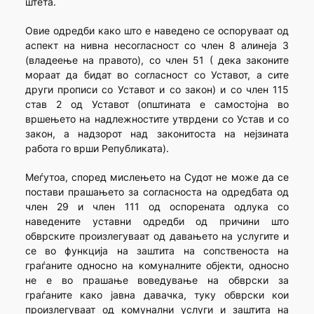
штета.
Овие одредби како што е наведено се оспоруваат од
аспект на нивна несогласност со член 8 алинеја 3
(владеење на правото), со член 51 ( дека законите
мораат да бидат во согласност со Уставот, а сите
други прописи со Уставот и со закон) и со член 115
став 2 од Уставот (општината е самостојна во
вршењето на надлежностите утврдени со Устав и со
закон, а надзорот над законитоста на нејзината
работа го врши Републиката).
Меѓутоа, според мислењето на Судот не може да се
постави прашањето за согласноста на одредбата од
член 29 и член 111 од оспорената одлука со
наведените уставни одредби од причини што
обврските произлегуваат од давањето на услугите и
се во функција на заштита на сопственоста на
граѓаните односно на комуналните објекти, односно
не е во прашање воведување на обврски за
граѓаните како јавна давачка, туку обврски кои
произлегуваат од комунални услуги и заштита на