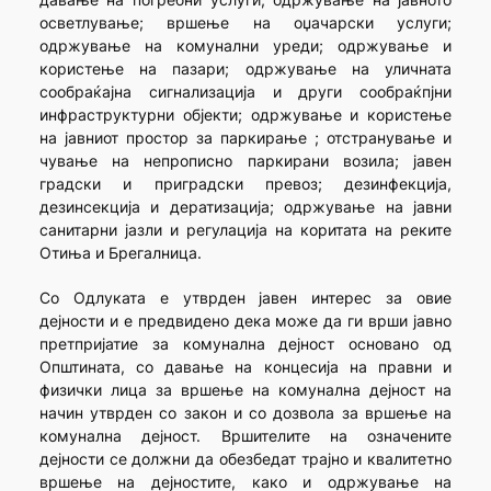
осветлување; вршење на оџачарски услуги;
одржување на комунални уреди; одржување и
користење на пазари; одржување на уличната
сообраќајна сигнализација и други сообраќпјни
инфраструктурни објекти; одржување и користење
на јавниот простор за паркирање ; отстранување и
чување на непрописно паркирани возила; јавен
градски и приградски превоз; дезинфекција,
дезинсекција и дератизација; одржување на јавни
санитарни јазли и регулација на коритата на реките
Отиња и Брегалница.
Со Одлуката е утврден јавен интерес за овие
дејности и е предвидено дека може да ги врши јавно
претпријатие за комунална дејност основано од
Општината, со давање на концесија на правни и
физички лица за вршење на комунална дејност на
начин утврден со закон и со дозвола за вршење на
комунална дејност. Вршителите на означените
дејности се должни да обезбедат трајно и квалитетно
вршење на дејностите, како и одржување на