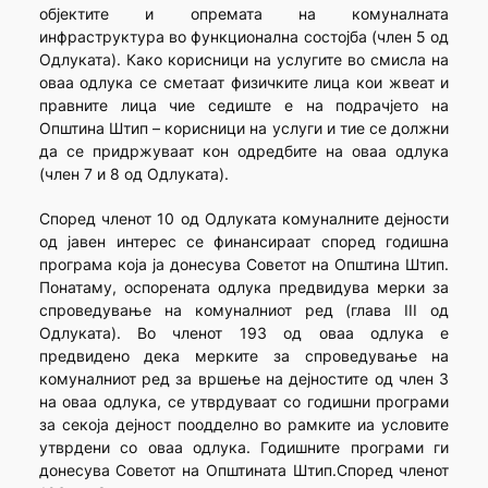
објектите и опремата на комуналната
инфраструктура во функционална состојба (член 5 од
Одлуката). Како корисници на услугите во смисла на
оваа одлука се сметаат физичките лица кои жвеат и
правните лица чие седиште е на подрачјето на
Општина Штип – корисници на услуги и тие се должни
да се придржуваат кон одредбите на оваа одлука
(член 7 и 8 од Одлуката).
Според членот 10 од Одлуката комуналните дејности
од јавен интерес се финансираат според годишна
програма која ја донесува Советот на Општина Штип.
Понатаму, оспорената одлука предвидува мерки за
спроведување на комуналниот ред (глава III од
Одлуката). Во членот 193 од оваа одлука е
предвидено дека мерките за спроведување на
комуналниот ред за вршење на дејностите од член 3
на оваа одлука, се утврдуваат со годишни програми
за секоја дејност поодделно во рамките иа условите
утврдени со оваа одлука. Годишните програми ги
донесува Советот на Општината Штип.Според членот