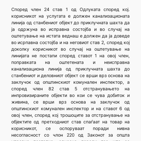
Според член 24 став 1 од Одлуката според кој.
корисникот на услугата е должен канализационата
линија од станбениот објект до приклучната шахта да
ја одржуна во исправна состојба и во случај на
оштетување на истата веднаш е должен да ја доведе
во исрпавна состојба и на неговиот став 2, според кој
доколку корисникот во случај на оштетување на
линијата не постапи според ставот 1 на овој член,
поправката на оштетената и неисправна
канализациона линија од приклучната шахта до
станбениот и деловниот објект се врши врз основа на
заклучок од општинскиот комунален инспектор, а
според член 82 став 5 отстранувањето на
инпровизираните објекти во кои се чува добиток и
живина, се врши врз основа на заклучок од
општинскиот комунален инспектор и на ставот 6 од
овој член, според кој трошоците за отстранување на
објектите од претходниот став спаѓаат на товар на
корисникот, се оспоруваат поради нивна
несогласност со члон 220 од Законот за општа