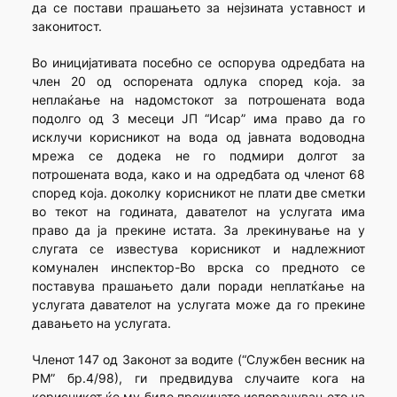
да се постави прашањето за нејзината уставност и
законитост.
Во иницијативата посебно се оспорува одредбата на
член 20 од оспорената одлука според која. за
неплаќање на надомстокот за потрошената вода
подолго од 3 месеци ЈП “Исар” има право да го
исклучи корисникот на вода од јавната водоводна
мрежа се додека не го подмири долгот за
потрошената вода, како и на одредбата од членот 68
според која. доколку корисникот не плати две сметки
во текот на годината, давателот на услугата има
право да ја прекине истата. За лрекинување на у
слугата се известува корисникот и надлежниот
комунален инспектор-Во врска со предното се
поставува прашањето дали поради неплатќање на
услугата давателот на услугата може да го прекине
давањето на услугата.
Членот 147 од Законот за водите (“Службен весник на
РМ” бр.4/98), ги предвидува случаите кога на
корисникот ќе му биде прекинато испорачувањето на