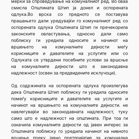
мерки за спроведување на комуналниот ред. Во оваа
смисла Општината Штип ја донел и оспорената
одлука.Во врска со предното се поставува
прашањето дали уредувајќи го комуналниот ред со
оспорената одлука Општината Штип ги пречекорила
законските овластувања, односно дали само
поблиску ги уредила односите и начинот на
вршењето на комуналните дејности меѓу
корисниците и давателите на услугите или со
Одлуката се утврдени посебните услови за вршсње
на комуналните дејности што е законодавна
надлежност (освен за предвидените исклучоци).
Од содржината на оспорената одлука произлегува
дека Општината Штип поблиску ги уредила односите
помеѓу корисниците и давателите на услугите и
начинот на вршењето на комуналните дејности. не
навлегувајќи во законодавната надлежност, туку
само што е надлежност на општината. При тоа ги
означила комуналните дејности од јавен интерес за
Општината поблиску го уредила начинот на нивното
вршење преку јавно претлријатие за комунална