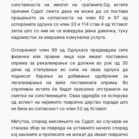
сопственоста на имотот на граѓаните.Од истите
причини Судот смета дека не може да се постави
прашањето за согласноста на член 62 и 97 од
оспороната одлука со член 33 и 114 став 4 од Уставот
затоа што со нив не се воведува јавна давачка, туку
надоместок за извршена комунална услуга.
Оспорениот член 99 од Одлуката предвидува сите
физички или правни лица кои имаат поставено
опрема за рекалмирање се должни во рок од 30
дена од стапување во сила на оваа одлука да
поднесат барање за добивање одобрение за
легализирање на веќе поставената опрема. Во
спротивно истите ќе бидат присилно отстранети на
сметка на сопствениците. Оваа одредба се оспорува
од аспект на нејзиното повратно дејство поради што
не била во согласност со член 52 од Уставот.
Меѓутоа, според мислењето на Судот, во случајов не
станува збор за повреда на уставното начело според
кој законите и прописите не можат да имаат повратно