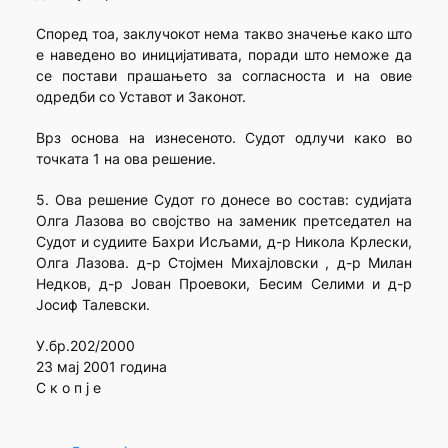
Според тоа, заклучокот нема такво значење како што
е наведено во иницијативата, поради што неможе да
се постави прашањето за согласноста и на овие
одредби со Уставот и Законот.
Врз основа на изнесеното. Судот одлучи како во
точката 1 на ова решение.
5. Ова решение Судот го донесе во состав: судијата
Олга Лазова во својство на заменик претседател на
Судот и судиите Бахри Исљами, д-р Никола Крлески,
Олга Лазова. д-р Стојмен Михајловски , д-р Милан
Недков, д-р Јован Проевоки, Бесим Селими и д-р
Јосиф Талевски.
У.бр.202/2000
23 мај 2001 година
С к о п ј е