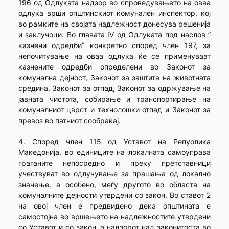
196 од Одлуката надзор во спроведувањето на оваа
одлука врши општинскиот комунален инспектор, кој
во рамките на својата надлежност донесува решенија
и заклучоци. Во главата IV од Одлуката под наслов ”
казнени одредби” конкретно според член 197, за
непочитување на оваа одлука ќе се применуваат
казнените одредби определени во Законот за
комунална дејност, Законот за заштита на животната
средина, Законот за отпад, Законот за одржување на
јавната чистота, собирање и транспортирање на
комуналниот цврст и технолошки отпад и Законот за
превоз во патниот сообраќај.
4. Според член 115 од Уставот на Репуолика
Македонија, во единиците на локалната самоуправа
граганите непосредно и преку претставници
учествуват во одлучување за прашања од локално
значење. а особено, меѓу другото во областа на
комуналните дејности утврдени со закон. Во ставот 2
на овој член е предвидено дека општината е
самостојна во вршењето на надлежностите утврдени
со Уставот и со закон, а надзорот над законитоста во