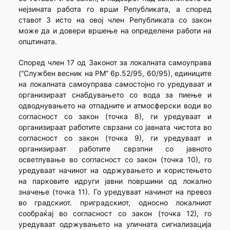
нејзината работа го врши Републиката, а според
ставот 3 исто на овој член Републиката со закон
може да и довери вршење на определени работи на
општината.
Според член 17 од Законот за локалната самоуправа
(“Службен весник на РМ” 6р.52/95, 60/95), единиците
на локалната самоуправа самостојно го уредуваат и
организираат снабдувањето со вода за пиење и
одводнувањето на отпадните и атмосферски води во
согласност со закон (точка 8), ги уредуваат и
организираат работите сврзани со јавната чистота во
согласност со закон (точка 9), ги уредуваат и
организираат работите сврзпни со јавното
осветлување во согласност со закон (точка 10), го
уредуваат начинот на одржувањето и користењето
на парковите идруги јавни површини од локално
значење (точка 11). Го уредуваат начинот на превоз
во градскиот. приградскиот, односно локалниот
сообраќај во согласност со закон (точка 12), го
уредуваат одржувањето на уличната сигнализација