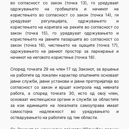
во согласност со закон (точка 13), го уредуваат
одржувањето на гробиштата и начинот на
користењето во согласност со закон (точка 14), ги
уредуваат регулацијата, одржувањето и
користењето на коритата на реките во согласност со
закон (точка 15), го уредвуаат одржувањето и
користењето на јавните пазаршита во согласност со
закон (точка 16), чистењето на оџаците (точка 17),
одржувањето на јавниот простор за ларкирање и
начинот на неговото користење (точка 18).
Според точката 29 на член 17 од Законот, за вршење
на работите од локален карактер општините основаат
јавни служби, јавни установи и јавни претпријатија во
согласност со закон и вршат контрола над нивната
работа, а според точката 30, исто од овој член,
основаат инспекциски органи и служби за областите
за кои единиците на локалната самоуправа имаат
самостојна надлежност во уредувањето и
остварувањето на работите од тие области.