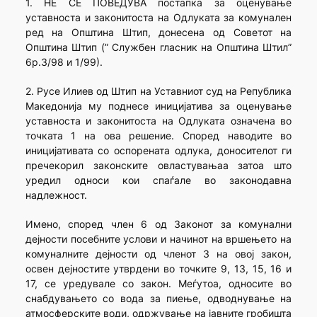
1. НЕ СЕ ПОВЕДУВА постапка за оценување
уставноста и законитоста на Одлуката за комунален
ред на Општина Штип, донесена од Советот на
Општина Штип (” Службен гласник на Општина Штил”
6р.З/98 и 1/99).
2. Русе Илиев од Штип на Уставниот суд на Република
Македонија му поднесе иницијатива за оценување
уставноста и законитоста на Одлуката означена во
точката 1 на ова решение. Според наводите во
иницијативата со оспорената одлука, доносителот ги
пречекорил законските овластувањаа затоа што
уредил односи кои спаѓале во законодавна
надлежност.
Имено, според член 6 од Законот за комунални
дејности посебните услови и начинот на вршењето на
комуналните дејности од членот 3 на овој закон,
освен дејностите утврдени во точките 9, 13, 15, 16 и
17, се уредувале со закон. Меѓутоа, односите во
снабдувањето со вода за пиење, одводнување на
атмосферските води, одржување на јавните гробишта