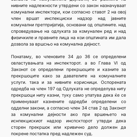
нивните надлежности утврдени со закон назначуваат
комунални инспектори, кои согласно ставот 2 на овој
член вршат инспекциски надзор над јавните
комунални претпријатија, основани од општините. над
спроведување на одлуката за комунален ред и над
физичкиле и правните лица на кои општината им дала
дозвола за вршсњо на комунална дејност.
Понатаму, во членовите 34 до 36 се определени
овластувањата на инспекторот. а во Глава VI од
Законот се определени прекршоците и казните за
прекршоците како за давателите на комуналните
услуги. така и за нивните корисници. Оспорената
одредба на член 197 од Одлуката не определува ниту
прекршоци ниту казни, туку само упатува дека ќе се
применуваат казнените одредби определени со
одделни закони, а согласно член 34 став 2 од Законот
за комунални дејности ако при вршењето на
иснпекцискиот надзор инспскторот утврди дека
сторен прекршок или кривично дело должен да
покрене постапка пред надлежен суд.