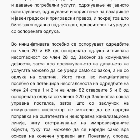
и давање погребални услуги, одржување на јавното
осветлување, одржување и користење на пазариште
и јавен градски и приградски превоз, и покрај тоа што
биле законодавна надлежност, доносителот ги уредил
со оспорената одлука.
Во иницијативата посебно се оспоруваат одредбите
на член 20 и 68 од оспорената одлука и нивната
несогласност со член 28 од Законот за комунални
дејности, затоа што прекинувањето на давањето на
услугата можело да се уреди само со закон, а не со
одлука на олштина. Исто така. во иницијативата
посебно се потенцира несогалсноста на одредбите на
член 24 став 1 и 2 и на член 82 ставовите 5 и 6 од
оспорената одлука со членот 220 од Законот за општа
управна посталка, затоа што со заклучок на
комуналниот инспектор не можело да се нареди
поправка на оштетената и неисправна канализациона
линија, ниту отстранување на импровизираните
објекти, туку тоа можело да се нареди само врз
основа на конечен управен акт. Понатаму, според