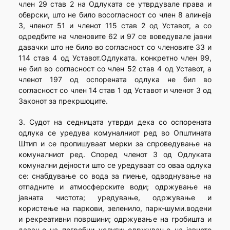
член 29 став 2 на Одлуката се утврдувале права и
обврски, што не било восогласност со член 8 алинеја
3, членот 51 и членот 115 став 2 од Уставот, а со
одредбите на членовите 62 и 97 се воведувале јавни
давачки што не било во согласност со членовите 33 и
114 став 4 од Уставот.Одлуката. конкретно член 99,
не бил во согласност со член 52 став 4 од Уставот, а
членот 197 од оспорената одлука не бил во
согласност со член 14 став 1 од Уставот и членот 3 од
Законот за прекршоците.
3. Судот на седницата утврди дека со оспорената
одлука се уредува комуналниот ред во Општината
Штип и се пропишуваат мерки за спроведување на
комуналниот ред. Според членот 3 од Одлуката
комунални дејности што се уредуваат со оваа одлука
се: снабдување со вода за пиење, одводнување на
отпадните и атмосферските води; одржување на
јавната чистота; уредување, одржување и
користење на паркови, зеленило, парк-шуми.водени
и рекреативни површини; одржување на гробишта и
давање на погребни услуги; одржување на јавното