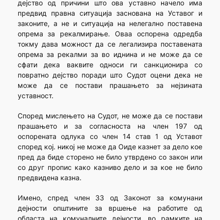
дејство од причини што ова уставно начело има
предвид правна ситуација заснована на Уставог и
законите, а не и ситуација на нелегално поставена
опрема за рекалмирање. Оваа оспорена одредба
токму дава можност да се легализира поставената
опрема за рекалми за во иднина и не може да се
сфати дека ваквите односи ги санкционира со
повратно дејство поради што Судот оцени дека не
може да се постави прашањето за нејзината
уставност.
Според мислењето на Судот, не може да се постави
прашањето и за согласноста на член 197 од
оспорената одлука со член 14 став 1 од Уставот
според кој. никој не може да Оиде казнет за дело кое
пред да биде сторено не било утврдено со закон или
со друг пропис како казниво дело и за кое не било
предвидена казна.
Имено, спред член 33 од Законот за комунани
дејности општините за вршење на работите од
областа на комуналните дејности, во рамките на