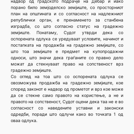
надвор од градското подрачје на Дебар и иако
порано било земјоделско земјиште, со просторниот
план на општината и со согласност на надлежниот
републички орган, е пренаменето за станбена
изградба, со што согласно статус на градежно
земјиште. Понатаму, Судот утврди дека со
оспорената одлука се уредуваат условите, начинот и
постапката на продажба на градежно земјиште, со
што тоа земјиште е предмет на купопродажни
односи, што значи дека граѓаните со правно дело
можат да стекнуваат право на сопственост врз
градежно земјиште.
Со оглед на тоа што со оспорената одлука се
овозможува продажба на градежно земјиште, кое
според законот е надвор од прометот и врз кое може
да се стекне само правото на користење, а не и
правото на сопственост, Судот оцени дека таа не е во
согласност со наведените уставни и законски
одредби, поради што одлучи како во точката 1 од
оваа одлука.