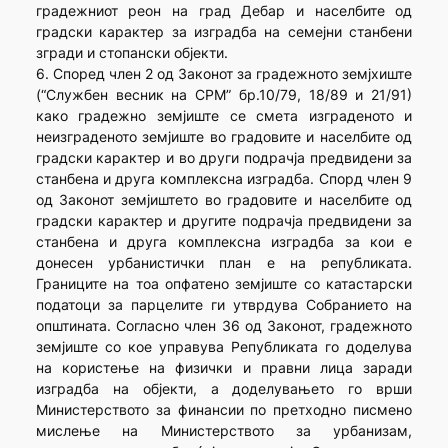
градежниот реон на град Дебар и населбите од
градски карактер за изградба на семејни станбени
згради и стопански објекти.
6. Според член 2 од Законот за градежното земјхиште
(“Службен весник на СРМ” бр.10/79, 18/89 и 21/91)
како градежно земјиште се смета изграденото и
неизграденото земјиште во градовите и населбите од
градски карактер и во други подрачја предвидени за
станбена и друга комплексна изградба. Спорд член 9
од Законот земјиштето во градовите и населбите од
градски карактер и другите подрачја предвидени за
станбена и друга комплексна изградба за кои е
донесен урбанистички план е на републиката.
Границите на тоа опфатено земјиште со катастарски
податоци за парцелите ги утврдува Собранието на
општината. Согласно член 36 од Законот, градежното
земјиште со кое управува Републиката го доделува
на користење на физички и правни лица заради
изградба на објекти, а доделувањето го врши
Министерството за финансии по претходно писмено
мислење на Министерството за урбанизам,