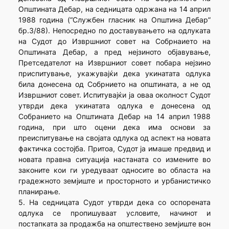
Општината Дебар, на седницата одржана на 14 април
1988 година (“Службен гласник на Општина Дебар”
бр.3/88). Непосредно по доставувањето на одлуката
на Судот до Извршниот совет на Собрнаието на
Општината Дебар, а пред нејзиното објавување,
Претседателот на Извршниот совет побара нејзино
приспитување, укажувајќи дека укинатата одлука
била донесена од Собрнието на општината, а не од
Извршниот совет. Испитувајќи ја оваа околност Судот
утврди дека укинатата одлука е донесена од
Собранието на Општината Дебар на 14 април 1988
година, при што оцени дека има основи за
преиспитување на својата одлука од аспект на новата
фактичка состојба. Притоа, Судот ја имаше предвид и
новата правна ситуација настаната со измените во
законите кои ги уредуваат односите во областа на
градежното земјиште и просторното и урбанистичко
планирање.
5. На седницата Судот утврди дека со оспорената
одлука се пропишуваат условите, начинот и
постапката за продажба на општествено земјиште вон