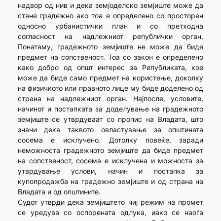
надвор од нив и дека земјоделско земјиште може да
стане градежно ако тоа е определено со просторен
односно урбанистички план и со претходна
согласност на надлежниот републички орган.
Понатаму, градежното земјиште не може да биде
предмет на сопственост. Тоа со закон е определено
како добро од општ интерес за Републиката, кое
може да биде само предмет на користење, доколку
на физичкото или правното лице му биде доделено од
страна на надлежниот орган. Најпосле, условите,
начинот и постапката за доделување на градежното
земјиште се утврдуваат со пропис на Владата, што
значи дека таквото овластување за општината
сосема е исклучено. Дотолку повеќе, заради
неможноста градежното земјиште да биде предмет
на сопственост, сосема е исклучена и можноста за
утврдување услови, начин и постапка за
купопродажба на градежно земјиште и од страна на
Владата и од општините.
Судот утврди дека земјиштето чиј режим на промет
се уредува со оспорената одлука, иако се наоѓа