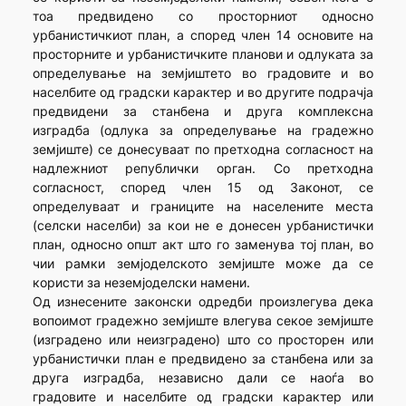
тоа предвидено со просторниот односно
урбанистичкиот план, а според член 14 основите на
просторните и урбанистичките планови и одлуката за
определување на земјиштето во градовите и во
населбите од градски карактер и во другите подрачја
предвидени за станбена и друга комплексна
изградба (одлука за определување на градежно
земјиште) се донесуваат по претходна согласност на
надлежниот републички орган. Со претходна
согласност, според член 15 од Законот, се
определуваат и границите на населените места
(селски населби) за кои не е донесен урбанистички
план, односно општ акт што го заменува тој план, во
чии рамки земјоделското земјиште може да се
користи за неземјоделски намени.
Од изнесените законски одредби произлегува дека
вопоимот градежно земјиште влегува секое земјиште
(изградено или неизградено) што со просторен или
урбанистички план е предвидено за станбена или за
друга изградба, независно дали се наоѓа во
градовите и населбите од градски карактер или