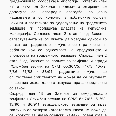
градежништво, сообраќај и екологија. Согласно член
37 и 37-а од Законот градежното земјиште се
доделува со непосредна спогодба, со јавно
наддавање и со конкурс, а поблиските услови,
начинот и постапката за доделување на градежното
земјиште ги пропишува Владата на Република
Македонија. Согласно член 3 став 1 од Законот,
овластувањата на општината да уредува односи во
врска со градежното земјиште се ограничени на
работите кои се однесуваат на уредувањето и
употребата на градежното земјиште. Според член 2
став 2 од Законот за промет со земјишта и згради
(“Службен весник на СРМ” бр.36/75, 41/75, 10/79,
7/86, 51/88 и 38/91) градежните земјишта во
општествена сопственост не можат да се отуѓуваат,
но врз нив можат да се стекнуваат права определени
со закон.
Според член 13 од Законот за земјоделското
земјиште (“Службен весник на СРМ” бр.7/86, 51/88,
15/90 и 36/91) земјоделското земјиште од прва
заклучно со четврта катастарска класа не може да
се користи за неземјоделски намени, освен кога е