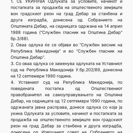
1. СЕ УКИНУВА Одлуката за условите, начинот и
постапката за продажба на општественото земјиште
вон градскиот реон на град Дебар за станбена и
друга изградба, донесена од Собранието на
Општината Дебар, на седницата одржана на 14 април
1988 година (“Службен гласник на Општина Дебар”
бр.3/88).
2. Оваа одлука ќе се објави во “Службен весник на
Република Македонија” и во “Службен гласник на
Општина Дебар”.
3. Со оваа одлука се заменува одлуката на Уставниот
суд на Република Македонија У.бр.202/89, донесена
на 12 септември 1990 година.
4. Уставниот суд на Република Македонија, по
поведената постапка од Општествениот
правобранител на самоуправувањето на Општина
Дебар, на седницата од 12 септември 1990 година, по
одржаната јавна расправа, донесе одлука со која ја
укина Одлуката за условите, начинот и постапката за
продажба на општественото земјиште вон градскиот
реон на град Дебар за станбена и друга изградба,
донесена од Извршниот совет на Собранието на