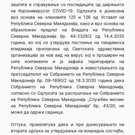
заштита и справување со последиците од ширењето
на Коронавирусот COVID-19. Одлуката е донесена
врз основа на членовите 125 и 126 од Уставот на
Република Северна Македонија, како и врз основа на
образложен предлог на Владата на Република
Северна Македонија бр. 44-2329/2 од 14.4.2020
година, во кој се утврдува постоење на пандемска
епидемија прогласена од Светската здравствена
организација за нов вид на вирус кој е проширен на
сите континенти и ја зафаќа територијата на
Република Северна Македонија и известувањето од
претседателот на Собранието на Република Северна
Македонија бр. 09-1690/2 од 18.3.2020 година дека
Собранието на Република Северна Македонија,
согласно со Одлуката за распуштање на Собранието
на Република Северна Македонија „Службен весник
на Република Северна Македонија“ бр. 43/20, не
може да одржи седница.
Оттука, произлегува дека и при донесувањето на
втората одлука за утврдување на вонредна состојба,