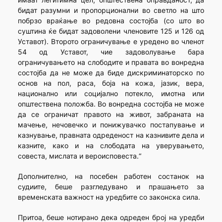
бидат разумни и пропорционални во светло на што
побрзо враќање во редовна состојба (со што во
суштина ќе бидат задоволени членовите 125 и 126 од
Уставот). Второто ограничување е уредено во членот
54 од Уставот, чие задоволување бара
ограничувањето на слободите и правата во вонредна
состојба да не може да биде дискриминаторско по
основ на пол, раса, боја на кожа, јазик, вера,
национално или социјално потекло, имотна или
општествена положба. Во вонредна состојба не може
да се ограничат правото на живот, забраната на
мачење, нечовечко и понижувачко постапување и
казнување, правната одреденост на казнивите дела и
казните, како и на слободата на уверувањето,
совеста, мислата и вероисповеста.“
Дополнително, на посебен работен состанок на
судиите, беше разгледувано и прашањето за
временската важност на уредбите со законска сила.
Притоа, беше нотирано дека одреден број на уредби