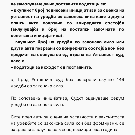
ве замолуваме да ни доставите податоци за:
– вкупниот број поднесени иницијативи за оценка на
уставност на уредби со законска сила како и други
општи акти поврзани со вонредната состојба
(вклучувајќи и број на постапки започнати по
сопствена иницијатива),
– вкупниот број на уредби со законска сила или
други акти поврзани со вонредната состојба кои беа
предмет на оценување од страна на Уставниот суд,
како и
– податоци за исходот од постапките.
а) Пред Уставниот суд беа оспорени вкупно 146
уредби со законска сила.
По сопствена иницијатива, Судот оценуваше седум
уредби со законска сила.
Сите предмети за оцена на уставноста и законитоста
на уредбите со законска сила кои беа формирани, се
завршени заклучно со месец ноември оваа година.