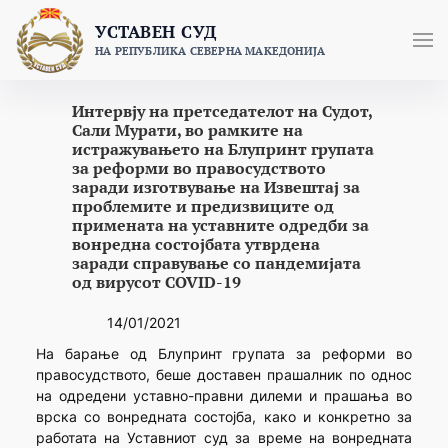
Skip
УСТАВЕН СУД
to
НА РЕПУБЛИКА СЕВЕРНА МАКЕДОНИЈА
content
Интервју на претседателот на Судот,
Сали Мурати, во рамките на
истражувањето на Блупринт групата
за реформи во правосудството
заради изготвување на Извештај за
проблемите и предизвиците од
примената на уставните одредби за
вонредна состојбата утврдена
заради справување со пандемијата
од вирусот COVID-19
14/01/2021
На барање од Блупринт групата за реформи во
правосудството, беше доставен прашалник по однос
на одредени уставно-правни дилеми и прашања во
врска со вонредната состојба, како и конкретно за
работата на Уставниот суд за време на вонредната