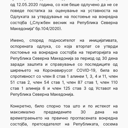
од 12.05.2020 година, со кое беше одлучено да не се
поведе постапка за оценување на уставноста на
Одлуката за утврдување на постоење на вонредна
состојба („Службен весник на Република Северна
Македонија“ бр.104/2020).
Имено, според подносителот на иницијативата,
оспорената одлука, со која вторпат се утврди
постоење на вонредна состојба на територијата на
Република Северна Македонија за период од 30 дена
заради заштита и справување со последиците од
ширењето на Коронавирусот COVID-19, била во
спротивност со член 8 став 1 алинеи 1, 3, 4 и 11, член
51 став 2, член 54 став 1, член 87 став 1, член 110
став 1 алинеја 6 и член 125 став 3 од Уставот на
Република Северна Македонија.
Конкретно, било спорно тоа што и по истекот на
максимално предвидените 30 дена на
времетраењето на првично прогласената вонредна
состојба, претседателот на Републиката, сосема