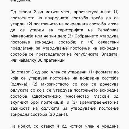
Од ставот 2 од истиот член, произлегува дека: (1)
постоењето на вонредната состојба треба да се
утврди; (2) постоењето на вонредната состојба може
да се утврди за територијата на Република
Македонија или нејзин дел; (3) Собранието утврдува
постоење вонредна состојба; и (4) овластени
предлагачи за утврдување постоење на вонредна
состојба се: претседателот на Републиката, Владата;
или најмалку 30 пратеници.
Во ставот 3 од овој член се утврдени: (1) формата во
која се утврдува постоење на вонредна состојба
(одлука); (2) мнозинството со кое се донесува
одлуката со која се утврдува постоењето вонредна
состојба (двотретинско мнозинство гласови од
вкупниот број пратеници); и (3) времетраењето на
важноста на одлуката за утврдување постоење
вонредна состојба (30 дена).
На крајот, со ставот 4 од истиот член е уредена