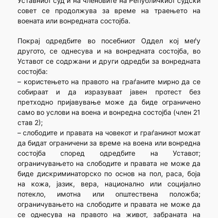
Уставниот суд и на членовите на Републичкиот судски
совет се продолжува за време на траењето на
воената или вонредната состојба.
Покрај одредбите во посебниот Оддел кој меѓу
другото, се однесува и на вонредната состојба, во
Уставот се содржани и други одредби за вонредната
состојба:
– користењето на правото на граѓаните мирно да се
собираат и да изразуваат јавен протест без
претходно пријавување може да биде ограничено
само во услови на воена и вонредна состојба (член 21
став 2);
– слободите и правата на човекот и граѓанинот можат
да бидат ограничени за време на воена или вонредна
состојба според одредбите на Уставот;
ограничувањето на слободите и правата не може да
биде дискриминаторско по основ на пол, раса, боја
на кожа, јазик, вера, национално или социјално
потекло, имотна или општествена положба;
ограничувањето на слободите и правата не може да
се однесува на правото на живот, забраната на