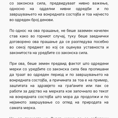
со законска сила, предвидуваат нивно важење,
односно на одделни нивни одредби и по
завршувањето на вонредната состојба и тоа најчесто
во одреден број денови.
По однос на ова прашање, не беше заземен начелен
став како во горниот случај, туку беше заеднички
договорено ова прашање да се разгледува посебно
во секој предмет во кој се оценува уставноста и
законитоста на уредбите со законска сила.
При ова, беше земен предвид фактот што одредени
мерки со уредбите со законска сила беа пропишани
да траат во одреден период и по завршувањето на
вонредната состојба, а причината за тоа е на пример,
заштитата на здравјето на граѓаните или пак се
работи за дејство на мерката кое започнало во текот
на вонредната состојба што мора да продолжи и по
нејзиното завршување со оглед на природата на
самата мерка.