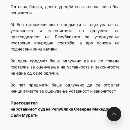
Од оваа бројка, десет уредби со законска сила беа
поништени.
б) Беа оформени шест предмети за оценување на
уставноста и законитоста на одлуките на
претседателот на Републиката за утврдување
постоење вонредна состојба, а врз основа на
поднесени иницијативи.
Во еден предмет беше одлучено да не се поведе
постапка за оценување на уставноста и законитоста
на една од овие одлуки.
Во пет предмети беше одлучено да се отфрлат
иницијативите за оценување уставност и законитост.
Претседател
на Уставниот суд на Република Северна Македонија,
Сали Мурати