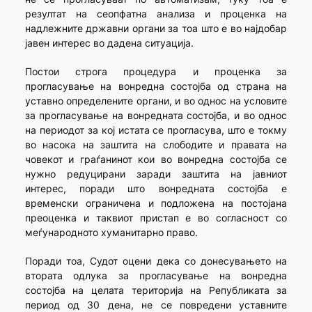
резултат на сеопфатна анализа и проценка на
надлежните државни органи за тоа што е во најдобар
јавен интерес во дадена ситуација.
Постои строга процедура и проценка за
прогласување на вонредна состојба од страна на
уставно определените органи, и во однос на условите
за прогласување на вонредната состојба, и во однос
на периодот за кој истата се прогласува, што е токму
во насока на заштита на слободите и правата на
човекот и граѓанинот кои во вонредна состојба се
нужно редуцирани заради заштита на јавниот
интерес, поради што вонредната состојба е
временски ограничена и подложена на постојана
преоценка и таквиот пристап е во согласност со
меѓународното хуманитарно право.
Поради тоа, Судот оцени дека со донесувањето на
втората одлука за прогласување на вонредна
состојба на целата територија на Републиката за
период од 30 дена, не се повредени уставните