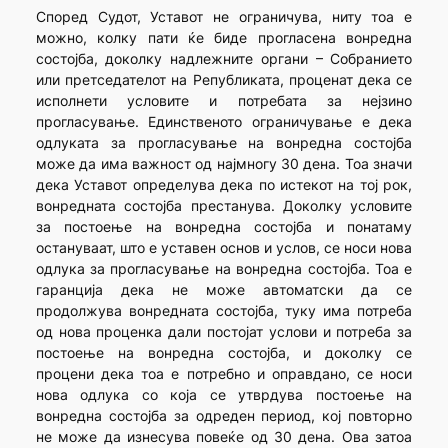
Според Судот, Уставот не ограничува, ниту тоа е
можно, колку пати ќе биде прогласена вонредна
состојба, доколку надлежните органи – Собранието
или претседателот на Републиката, проценат дека се
исполнети условите и потребата за нејзино
прогласување. Единственото ограничување е дека
одлуката за прогласување на вонредна состојба
може да има важност од најмногу 30 дена. Тоа значи
дека Уставот определува дека по истекот на тој рок,
вонредната состојба престанува. Доколку условите
за постоење на вонредна состојба и понатаму
остануваат, што е уставен основ и услов, се носи нова
одлука за прогласување на вонредна состојба. Тоа е
гаранција дека не може автоматски да се
продолжува вонредната состојба, туку има потреба
од нова проценка дали постојат услови и потреба за
постоење на вонредна состојба, и доколку се
процени дека тоа е потребно и оправдано, се носи
нова одлука со која се утврдува постоење на
вонредна состојба за одреден период, кој повторно
не може да изнесува повеќе од 30 дена. Ова затоа