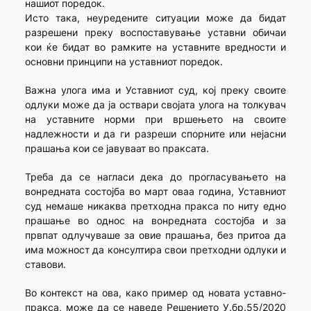
нашиот поредок.
Исто така, неуредените ситуации може да бидат
разрешени преку воспоставување уставни обичаи
кои ќе бидат во рамките на уставните вредности и
основни принципи на уставниот поредок.
Важна улога има и Уставниот суд, кој преку своите
одлуки може да ја оствари својата улога на толкувач
на уставните норми при вршењето на своите
надлежности и да ги разреши спорните или нејасни
прашања кои се јавуваат во праксата.
Треба да се нагласи дека до прогласувањето на
вонредната состојба во март оваа година, Уставниот
суд немаше никаква претходна пракса по ниту едно
прашање во однос на вонредната состојба и за
првпат одлучуваше за овие прашања, без притоа да
има можност да консултира свои претходни одлуки и
ставови.
Во контекст на ова, како пример од новата уставно-
пракса, може да се наведе Решението У.бр.55/2020