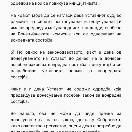
одредби на кои се повикува иницијативата.“
На крајот, мора да се нагласи дека Уставниот суд, во
рамките на своето постапување и одлучување ги
имаше предвид и меѓународните стандарди, особено
на Венецијанската комисија кои се однесуваат на
вонредната состојба.
б) По однос на законодавството, факт е дека од
донесувањето на Уставот до денес, не е донесен
посебен закон за вонредна состојба, преку кој би се
разработиле уставните норми за вонредната
состојба.
Факт е и дека Уставот, не содржи одредба која
предвидува донесување посебен закон за вонредна
состојба.
Во начело, ова не може да биде пречка за
донесување на ваков закон, доколку Собранието
како општествен регулатор, оцени дека е потребно да
донесе посебен закон за вонредна состојба.