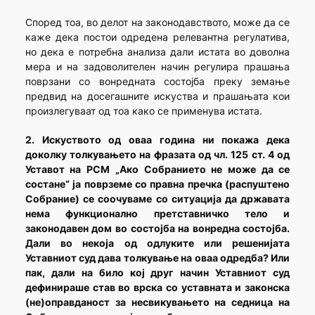
Според тоа, во делот на законодавството, може да се
каже дека постои одредена релевантна регулатива,
но дека е потребна анализа дали истата во доволна
мера и на задоволителен начин регулира прашања
поврзани со вонредната состојба преку земање
предвид на досегашните искуства и прашањата кои
произлегуваат од тоа како се применува истата.
2. Искуството од оваа година ни покажа дека
доколку толкувањето на фразата од чл. 125 ст. 4 од
Уставот на РСМ „Ако Собранието не може да се
состане“ ја поврземе со правна пречка (распуштено
Собрание) се соочуваме со ситуација да државата
нема функционално претставничко тело и
законодавен дом во состојба на вонредна состојба.
Дали во некоја од одлуките или решенијата
Уставниот суд дава толкување на оваа одредба? Или
пак, дали на било кој друг начин Уставниот суд
дефинираше став во врска со уставната и законска
(не)оправданост за несвикувањето на седница на