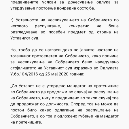
предвидените услови за донесување одлука за
утврдување постоење вонредна состојба.
г) Уставноста на несвикувањето на Собранието по
неговото распуштање, конкретно не беше
разгледувана во посебен предмет од страна на
Уставниот суд.
Но, треба да се нагласи дека во јавните настапи на
тогашниот претседател на Собранието, како причина
за несвикување на Собранието беше наведувано
стојалиштето на Уставниот суд изразено во Одлуката
У.бр.104/2016 од 25 мај 2020 година:
„Со Уставот не е утврдено мандатот на пратениците
во Собранието да продолжи во случај на распуштање
на Собранието, ниту е предвидено во таков случај тие
да продолжат со должноста. Според тоа не може да
постои било какво одлагање на распуштање на
Собранието, а со тоа и одложено губење на мандатот
на пратениците.