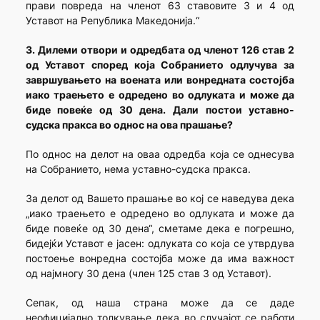
прави повреда на членот 63 ставовите 3 и 4 од
Уставот на Република Македонија.“
3. Дилеми отвори и одредбата од членот 126 став 2
од Уставот според која Собранието одлучува за
завршувањето на воената или вонредната состојба
иако траењето е одредено во одлуката и може да
биде повеќе од 30 дена. Дали постои уставно-
судска пракса во однос на ова прашање?
По однос на делот на оваа одредба која се однесува
на Собранието, нема уставно-судска пракса.
За делот од Вашето прашање во кој се наведува дека
„иако траењето е одредено во одлуката и може да
биде повеќе од 30 дена“, сметаме дека е погрешно,
бидејќи Уставот е јасен: одлуката со која се утврдува
постоење вонредна состојба може да има важност
од најмногу 30 дена (член 125 став 3 од Уставот).
Сепак, од наша страна може да се даде
неофицијално толкување дека во случајот се работи