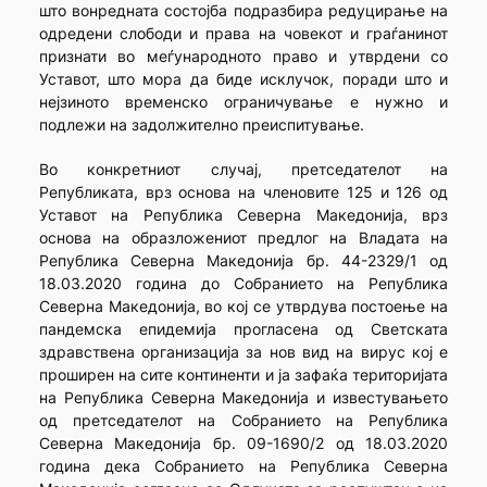
што вонредната состојба подразбира редуцирање на
одредени слободи и права на човекот и граѓанинот
признати во меѓународното право и утврдени со
Уставот, што мора да биде исклучок, поради што и
нејзиното временско ограничување е нужно и
подлежи на задолжително преиспитување.
Во конкретниот случај, претседателот на
Републиката, врз основа на членовите 125 и 126 од
Уставот на Република Северна Македонија, врз
основа на образложениот предлог на Владата на
Република Северна Македонија бр. 44-2329/1 од
18.03.2020 година до Собранието на Република
Северна Македонија, во кој се утврдува постоење на
пандемска епидемија прогласена од Светската
здравствена организација за нов вид на вирус кој е
проширен на сите континенти и ја зафаќа територијата
на Република Северна Македонија и известувањето
од претседателот на Собранието на Република
Северна Македонија бр. 09-1690/2 од 18.03.2020
година дека Собранието на Република Северна