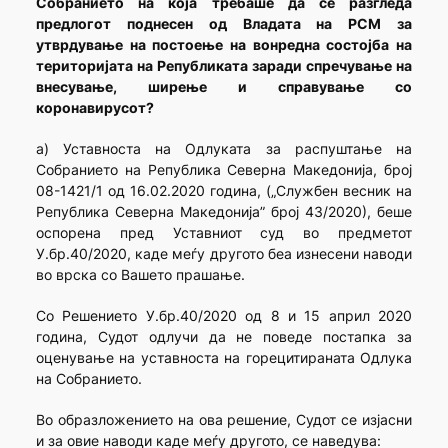
Собранието на која требаше да се разгледа
предлогот поднесен од Владата на РСМ за
утврдување на постоење на вонредна состојба на
територијата на Републиката заради спречување на
внесување, ширење и справување со
коронавирусот?
а) Уставноста на Одлуката за распуштање на
Собранието на Република Северна Македонија, број
08-1421/1 од 16.02.2020 година, („Службен весник на
Република Северна Македонија” број 43/2020), беше
оспорена пред Уставниот суд во предметот
У.бр.40/2020, каде меѓу другото беа изнесени наводи
во врска со Вашето прашање.
Со Решението У.бр.40/2020 од 8 и 15 април 2020
година, Судот одлучи да не поведе постапка за
оценување на уставноста на горецитираната Одлука
на Собранието.
Во образложението на ова решение, Судот се изјасни
и за овие наводи каде меѓу другото, се наведува: