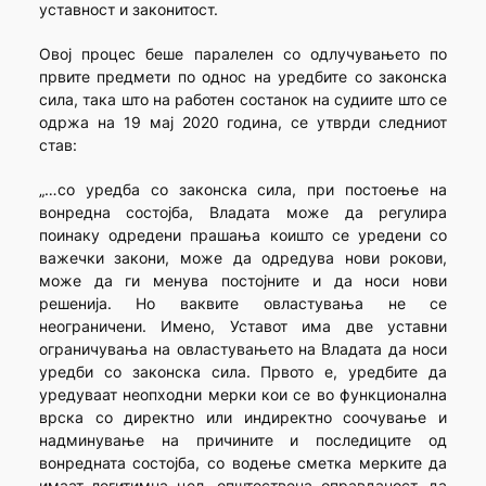
уставност и законитост.
Овој процес беше паралелен со одлучувањето по
првите предмети по однос на уредбите со законска
сила, така што на работен состанок на судиите што се
одржа на 19 мај 2020 година, се утврди следниот
став:
„…со уредба со законска сила, при постоење на
вонредна состојба, Владата може да регулира
поинаку одредени прашања коишто се уредени со
важечки закони, може да одредува нови рокови,
може да ги менува постојните и да носи нови
решенија. Но ваквите овластувања не се
неограничени. Имено, Уставот има две уставни
ограничувања на овластувањето на Владата да носи
уредби со законска сила. Првото е, уредбите да
уредуваат неопходни мерки кои се во функционална
врска со директно или индиректно соочување и
надминување на причините и последиците од
вонредната состојба, со водење сметка мерките да
имаат легитимна цел, општествена оправданост, да