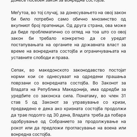
Меѓутоа, во тој случај, за донесувањето на овој закон
би било потребно само обично мнозинство од
вкупниот број пратеници. Од друга страна, ова може
да биде проблематично со оглед на тоа што со овој
закон би требало конкретно да се уредат
постапувањата на органите на државната власт за
време на вонредната состојба и ограничувањата на
уставните слободи и права.
Сепак, во македонското законодавство постојат
норми кои се однесуваат на одредени прашања
поврзани со вонредната состојба. Во Законот за
Владата на Република Македонија, има одредби за
уредбите со законска сила. Понатаму, во член 31
став 5 од Законот за управување со кризи,
предвидено е дека ако кризната состојба продолжи
да трае подолго од 30 дена, Владата треба да побара
одобрување од Собранието за продолжување на
рокот или да предложи прогласување на воена или
вонредна состојба.