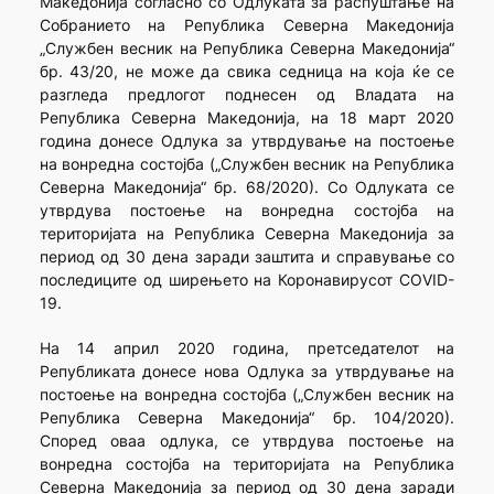
Македонија согласно со Одлуката за распуштање на
Собранието на Република Северна Македонија
„Службен весник на Република Северна Македонија“
бр. 43/20, не може да свика седница на која ќе се
разгледа предлогот поднесен од Владата на
Република Северна Македонија, на 18 март 2020
година донесе Одлука за утврдување на постоење
на вонредна состојба („Службен весник на Република
Северна Македонија“ бр. 68/2020). Со Одлуката се
утврдува постоење на вонредна состојба на
територијата на Република Северна Македонија за
период од 30 дена заради заштита и справување со
последиците од ширењето на Коронавирусот COVID-
19.
На 14 април 2020 година, претседателот на
Републиката донесе нова Одлука за утврдување на
постоење на вонредна состојба („Службен весник на
Република Северна Македонија“ бр. 104/2020).
Според оваа одлука, се утврдува постоење на
вонредна состојба на територијата на Република
Северна Македонија за период од 30 дена заради