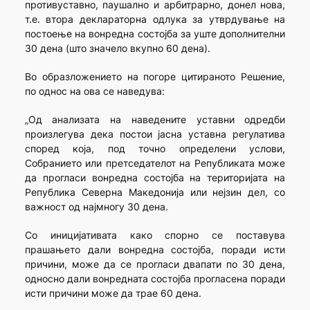
противуставно, паушално и арбитрарно, донел нова,
т.е. втора деклараторна одлука за утврдување на
постоење на вонредна состојба за уште дополнителни
30 дена (што значело вкупно 60 дена).
Во образложението на погоре цитираното Решение,
по однос на ова се наведува:
„Од анализата на наведените уставни одредби
произлегува дека постои јасна уставна регулатива
според која, под точно определени услови,
Собранието или претседателот на Републиката може
да прогласи вонредна состојба на територијата на
Република Северна Македонија или нејзин дел, со
важност од најмногу 30 дена.
Со иницијативата како спорно се поставува
прашањето дали вонредна состојба, поради исти
причини, може да се прогласи двапати по 30 дена,
односно дали вонредната состојба прогласена поради
исти причини може да трае 60 дена.