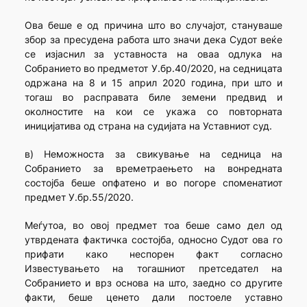
Ова беше е од причина што во случајот, стануваше
збор за пресудена работа што значи дека Судот веќе
се изјаснил за уставноста на оваа одлука на
Собранието во предметот У.бр.40/2020, на седницата
одржана на 8 и 15 април 2020 година, при што и
тогаш во расправата биле земени предвид и
околностите на кои се укажа со повторната
иницијатива од страна на судијата на Уставниот суд.
в) Неможноста за свикување на седница на
Собранието за времетраењето на вонредната
состојба беше опфатено и во погоре споменатиот
предмет У.бр.55/2020.
Меѓутоа, во овој предмет тоа беше само дел од
утврдената фактичка состојба, односно Судот ова го
прифати како неспорен факт согласно
Известувањето на тогашниот претседател на
Собранието и врз основа на што, заедно со другите
факти, беше ценето дали постоеле уставно