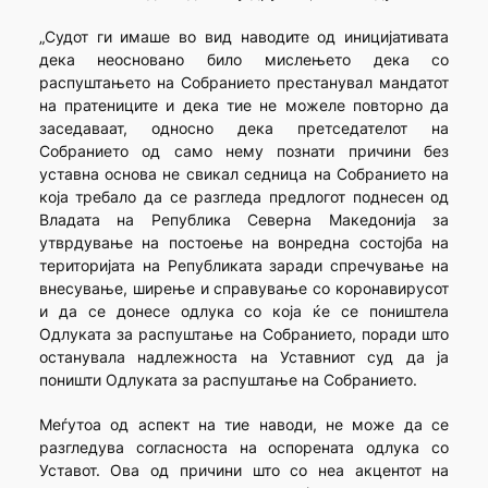
„Судот ги имаше во вид наводите од иницијативата
дека неосновано било мислењето дека со
распуштањето на Собранието престанувал мандатот
на пратениците и дека тие не можеле повторно да
заседаваат, односно дека претседателот на
Собранието од само нему познати причини без
уставна основа не свикал седница на Собранието на
која требало да се разгледа предлогот поднесен од
Владата на Република Северна Македонија за
утврдување на постоење на вонредна состојба на
територијата на Републиката заради спречување на
внесување, ширење и справување со коронавирусот
и да се донесе одлука со која ќе се поништела
Одлуката за распуштање на Собранието, поради што
останувала надлежноста на Уставниот суд да ја
поништи Одлуката за распуштање на Собранието.
Меѓутоа од аспект на тие наводи, не може да се
разгледува согласноста на оспорената одлука со
Уставот. Ова од причини што со неа акцентот на