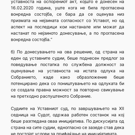
уставноста на оспорениот акт, којшто е донесен на
16.02.2020 година, уште кога не била прогласена
вонредна состојба, се бара да се оценува низ
призмата на нејзината согласност со Уставот, но од
аспект на последици кои настанале или можат да
настанат по нејзиното донесување, а по прогласена
вонредна состојба.“
б) По донесувањето на ова решение, од страна на
еден од уставните судии, беше поднесен предлог за
поведување постапка по службена должност за
оценување на уставноста на истата одлука на
Собранието, каде како образложение беше
потенцирано дека со поништувањето на одлуката би
се создала правна можност за повторно свикување
на претходно распуштеното Собрание.
Судиите на Уставниот суд, по завршувањето на XII
седница на Судот, одржаа работен состанок на кој
беше разгледана оваа иницијатива. По дискусијата од
страна на сите судии, едногласно се зазеде став дека
не постојат услови за прифаќање на иницијативата.