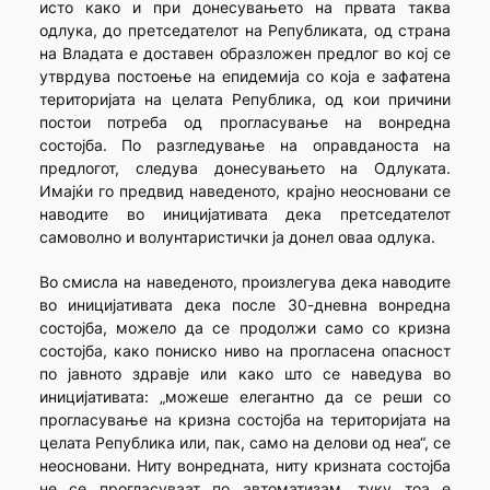
исто како и при донесувањето на првата таква
одлука, до претседателот на Републиката, од страна
на Владата е доставен образложен предлог во кој се
утврдува постоење на епидемија со која е зафатена
територијата на целата Република, од кои причини
постои потреба од прогласување на вонредна
состојба. По разгледување на оправданоста на
предлогот, следува донесувањето на Одлуката.
Имајќи го предвид наведеното, крајно неосновани се
наводите во иницијативата дека претседателот
самоволно и волунтаристички ја донел оваа одлука.
Во смисла на наведеното, произлегува дека наводите
во иницијативата дека после 30-дневна вонредна
состојба, можело да се продолжи само со кризна
состојба, како пониско ниво на прогласена опасност
по јавното здравје или како што се наведува во
иницијативата: „можеше елегантно да се реши со
прогласување на кризна состојба на територијата на
целата Република или, пак, само на делови од неа“, се
неосновани. Ниту вонредната, ниту кризната состојба
не се прогласуваат по автоматизам, туку тоа е