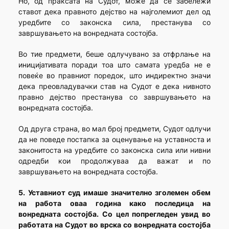
Но, од праксата на Судот, може да се забележи
ставот дека правното дејство на најголемиот дел од
уредбите со законска сила, престанува со
завршувањето на вонредната состојба.
Во тие предмети, беше одлучувано за отфрлање на
иницијативата поради тоа што самата уредба не е
повеќе во правниот поредок, што индиректно значи
дека преовладувачки став на Судот е дека нивното
правно дејство престанува со завршувањето на
вонредната состојба.
Од друга страна, во мал број предмети, Судот одлучи
да не поведе постапка за оценување на уставноста и
законитоста на уредбите со законска сила или нивни
одредби кои продолжуваа да важат и по
завршувањето на вонредната состојба.
5. Уставниот суд имаше значително зголемен обем
на работа оваа година како последица на
вонредната состојба. Со цел попрегледен увид во
работата на Судот во врска со вонредната состојба