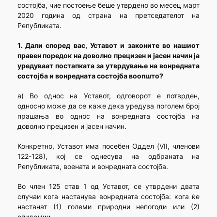
состојба, чие постоење беше утврдено во месец март
2020 година од страна на претседателот на
Републиката.
1. Дали според вас, Уставот и законите во нашиот
правен поредок на доволно прецизен и јасен начин ја
уредуваат постапката за утврдување на вонредната
состојба и вонредната состојба воопшто?
а) Во однос на Уставот, одговорот е потврден,
односно може да се каже дека уредува поголем број
прашања во однос на вонредната состојба на
доволно прецизен и јасен начин.
Конкретно, Уставот има посебен Оддел (VII, членови
122-128), кој се однесува на одбраната на
Републиката, воената и вонредната состојба.
Во член 125 став 1 од Уставот, се утврдени двата
случаи кога настанува вонредната состојба: кога ќе
настанат (1) големи природни непогоди или (2)
епидемии.