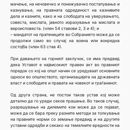
мачење, на нечовечко и понижувачко постапување и
казнување, на правната одреденост на казнивите
дела и казните, како и на слободата на уверувањето,
совеста, мислата, јавното изразување на мислата и
вероисповеста. (член 54 ставови 2, 3 и 4); и
– мандатот на пратениците во Собранието може да се
продолжи само во случај на воена или вонредна
состојба (член 63 став 4).
При давањето на горниот заклучок, се има предвид
дека Уставот е највисокиот правен акт во правниот
поредок со кој на општ начин се уредуваат основните
односи во општеството, организацијата на државната
власт и слободите и правата на човекот и граѓанинот.
Од друга страна, не постои таков устав кој може
детално да го уреди секое прашање. Во таков случај,
разрешување на дилемите кои може да се појават,
може да се бара преку разните методи за толкување
на правните норми со земање предвид и на другите
уставни одредби и секако на темелните вредности на