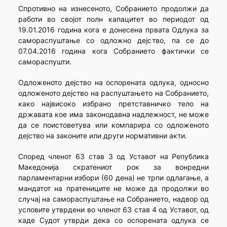
Спротивно на изнесеното, Собранието продолжи да
работи во својот полн капацитет во периодот од
19.01.2016 година кога е донесена првата Одлука за
самораспуштање со одложно дејство, па се до
07.04.2016 година кога Собранието фактички се
самораспушти.
Одложеното дејство на оспорената одлука, односно
одложеното дејство на распуштањето на Собранието,
како највисоко избрано претставничко тело на
државата кое има законодавна надлежност, не може
да се поистоветува или компарира со одложеното
дејство на законите или други нормативни акти.
Според членот 63 став 3 од Уставот на Република
Македонија скратениот рок за вонредни
парламентарни избори (60 дена) не трпи одлагање, а
мандатот на пратениците не може да продолжи во
случај на самораспуштање на Собранието, надвор од
условите утврдени во членот 63 став 4 од Уставот, од
каде Судот утврди дека со оспорената одлука се