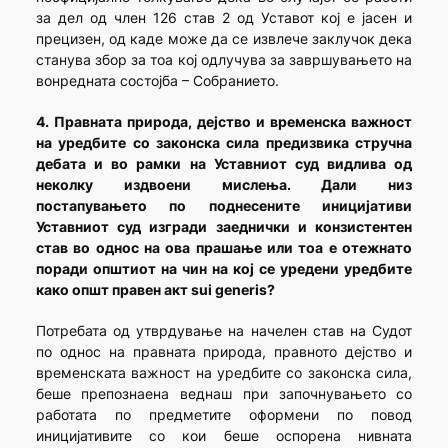
за дел од член 126 став 2 од Уставот кој е јасен и
прецизен, од каде може да се извлече заклучок дека
станува збор за тоа кој одлучува за завршувањето на
вонредната состојба – Собранието.
4. Правната природа, дејство и временска важност
на уредбите со законска сила предизвика стручна
дебата и во рамки на Уставниот суд видлива од
неколку издвоени мислења. Дали низ
постапувањето по поднесените иницијативи
Уставниот суд изгради заеднички и конзистентен
став во однос на ова прашање или тоа е отежнато
поради општиот на чин на кој се уредени уредбите
како општ правен акт sui generis?
Потребата од утврдување на начелен став на Судот
по однос на правната природа, правното дејство и
временската важност на уредбите со законска сила,
беше препознаена веднаш при започнувањето со
работата по предметите оформени по повод
иницијативите со кои беше оспорена нивната