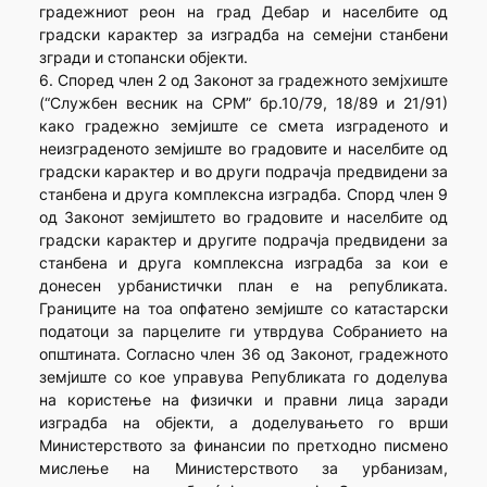
градежниот реон на град Дебар и населбите од
градски карактер за изградба на семејни станбени
згради и стопански објекти.
6. Според член 2 од Законот за градежното земјхиште
(“Службен весник на СРМ” бр.10/79, 18/89 и 21/91)
како градежно земјиште се смета изграденото и
неизграденото земјиште во градовите и населбите од
градски карактер и во други подрачја предвидени за
станбена и друга комплексна изградба. Спорд член 9
од Законот земјиштето во градовите и населбите од
градски карактер и другите подрачја предвидени за
станбена и друга комплексна изградба за кои е
донесен урбанистички план е на републиката.
Границите на тоа опфатено земјиште со катастарски
податоци за парцелите ги утврдува Собранието на
општината. Согласно член 36 од Законот, градежното
земјиште со кое управува Републиката го доделува
на користење на физички и правни лица заради
изградба на објекти, а доделувањето го врши
Министерството за финансии по претходно писмено
мислење на Министерството за урбанизам,