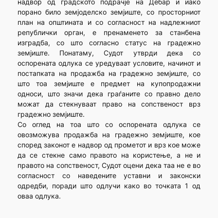
надвор од градското подрачје на Дебар и иако
порано било земјоделско земјиште, со просторниот
план на општината и со согласност на надлежниот
републички орган, е пренаменето за станбена
изградба, со што согласно статус на градежно
земјиште. Понатаму, Судот утврди дека со
оспорената одлука се уредуваат условите, начинот и
постапката на продажба на градежно земјиште, со
што тоа земјиште е предмет на купопродажни
односи, што значи дека граѓаните со правно дело
можат да стекнуваат право на сопственост врз
градежно земјиште.
Со оглед на тоа што со оспорената одлука се
овозможува продажба на градежно земјиште, кое
според законот е надвор од прометот и врз кое може
да се стекне само правото на користење, а не и
правото на сопственост, Судот оцени дека таа не е во
согласност со наведените уставни и законски
одредби, поради што одлучи како во точката 1 од
оваа одлука.