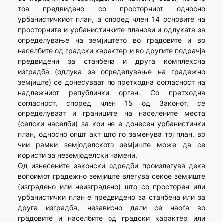
тоа предвидено со просторниот односно
урбанистичкиот план, а според член 14 основите на
просторните и урбанистичките планови и одлуката за
определување на земјиштето во градовите и во
населбите од градски карактер и во другите подрачја
предвидени за станбена и друга комплексна
изградба (одлука за определување на градежно
земјиште) се донесуваат по претходна согласност на
надлежниот републички орган. Со претходна
согласност, според член 15 од Законот, се
определуваат и границите на населените места
(селски населби) за кои не е донесен урбанистички
план, односно општ акт што го заменува тој план, во
чии рамки земјоделското земјиште може да се
користи за неземјоделски намени.
Од изнесените законски одредби произлегува дека
вопоимот градежно земјиште влегува секое земјиште
(изградено или неизградено) што со просторен или
урбанистички план е предвидено за станбена или за
друга изградба, независно дали се наоѓа во
градовите и населбите од градски карактер или