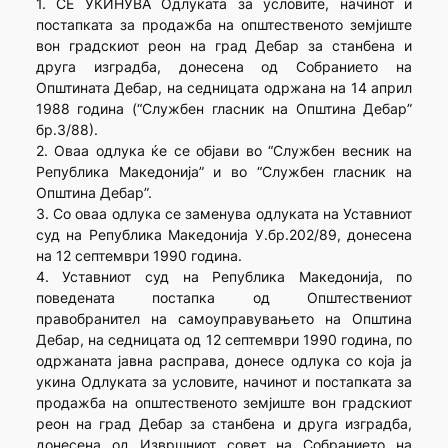
1. СЕ УКИНУВА Одлуката за условите, начинот и
постапката за продажба на општественото земјиште
вон градскиот реон на град Дебар за станбена и
друга изградба, донесена од Собранието на
Општината Дебар, на седницата одржана на 14 април
1988 година (“Службен гласник на Општина Дебар”
бр.3/88).
2. Оваа одлука ќе се објави во “Службен весник на
Република Македонија” и во “Службен гласник на
Општина Дебар”.
3. Со оваа одлука се заменува одлуката на Уставниот
суд на Република Македонија У.бр.202/89, донесена
на 12 септември 1990 година.
4. Уставниот суд на Република Македонија, по
поведената постапка од Општествениот
правобранител на самоуправувањето на Општина
Дебар, на седницата од 12 септември 1990 година, по
одржаната јавна расправа, донесе одлука со која ја
укина Одлуката за условите, начинот и постапката за
продажба на општественото земјиште вон градскиот
реон на град Дебар за станбена и друга изградба,
донесена од Извршниот совет на Собранието на