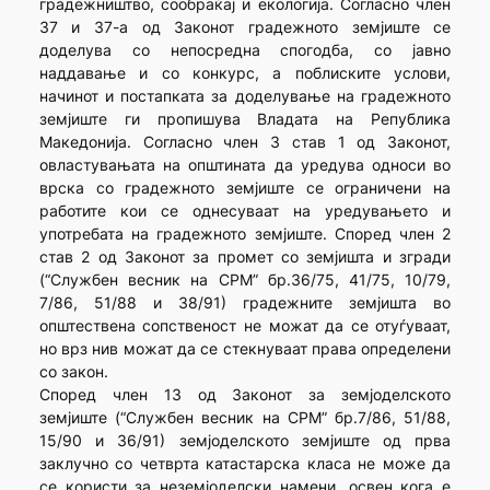
градежништво, сообраќај и екологија. Согласно член
37 и 37-а од Законот градежното земјиште се
доделува со непосредна спогодба, со јавно
наддавање и со конкурс, а поблиските услови,
начинот и постапката за доделување на градежното
земјиште ги пропишува Владата на Република
Македонија. Согласно член 3 став 1 од Законот,
овластувањата на општината да уредува односи во
врска со градежното земјиште се ограничени на
работите кои се однесуваат на уредувањето и
употребата на градежното земјиште. Според член 2
став 2 од Законот за промет со земјишта и згради
(“Службен весник на СРМ” бр.36/75, 41/75, 10/79,
7/86, 51/88 и 38/91) градежните земјишта во
општествена сопственост не можат да се отуѓуваат,
но врз нив можат да се стекнуваат права определени
со закон.
Според член 13 од Законот за земјоделското
земјиште (“Службен весник на СРМ” бр.7/86, 51/88,
15/90 и 36/91) земјоделското земјиште од прва
заклучно со четврта катастарска класа не може да
се користи за неземјоделски намени, освен кога е