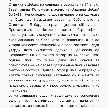
Општината Дебар, на седницата одржана на 14 април
1988 година (“Службен гласник на Општина Дебар”
бр.3/88). Непосредно по доставувањето на одлуката
на Судот до Извршниот совет на Собрнаието на
Општината Дебар, а пред нејзиното објавување,
Претседателот на Извршниот совет побара нејзино
приспитување, укажувајќи дека укинатата одлука
била донесена од Собрнието на општината, а не од
Извршниот совет. Испитувајќи ја оваа околност Судот
утврди дека укинатата одлука е донесена од
Собранието на Општината Дебар на 14 април 1988
година, при што оцени дека има основи за
преиспитување на својата одлука од аспект на новата
фактичка состојба. Притоа, Судот ја имаше предвид и
новата правна ситуација настаната со измените во
законите кои ги уредуваат односите во областа на
градежното земјиште и просторното и урбанистичко
планирање.
5. На седницата Судот утврди дека со оспорената
одлука се пропишуваат условите, начинот и
постапката за продажба на општествено земјиште вон