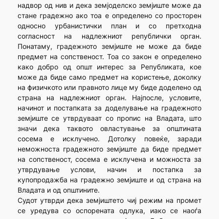
надвор од нив и дека земјоделско земјиште може да
стане градежно ако тоа е определено со просторен
односно урбанистички план и со претходна
согласност на надлежниот републички орган.
Понатаму, градежното земјиште не може да биде
предмет на сопственост. Тоа со закон е определено
како добро од општ интерес за Републиката, кое
може да биде само предмет на користење, доколку
на физичкото или правното лице му биде доделено од
страна на надлежниот орган. Најпосле, условите,
начинот и постапката за доделување на градежното
земјиште се утврдуваат со пропис на Владата, што
значи дека таквото овластување за општината
сосема е исклучено. Дотолку повеќе, заради
неможноста градежното земјиште да биде предмет
на сопственост, сосема е исклучена и можноста за
утврдување услови, начин и постапка за
купопродажба на градежно земјиште и од страна на
Владата и од општините.
Судот утврди дека земјиштето чиј режим на промет
се уредува со оспорената одлука, иако се наоѓа