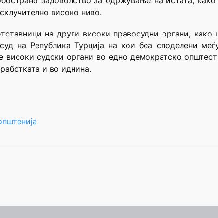
обострано задоволство за одржување на истата, како 
исклучително високо ниво.
етставници на други високи правосудни органи, како
 суд на Република Турција на кои беа споделени меѓ
ие високи судски органи во едно демократско општест
работката и во иднина.
општенија