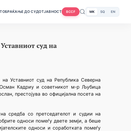
Т
ОБРАЌАЊЕ ДО СУДОТ
ЈАВНОСТ
MK
SQ
EN
BCCF
 Уставниот суд на
т на Уставниот суд на Република Северна
р Осман Кадриу и советникот м-р Љубица
рслан, престојува во официјална посета на
отна средба со претседателот и судии на
обрите односи помеѓу двете земји, а беше
ијателските односи и соработката помеѓу