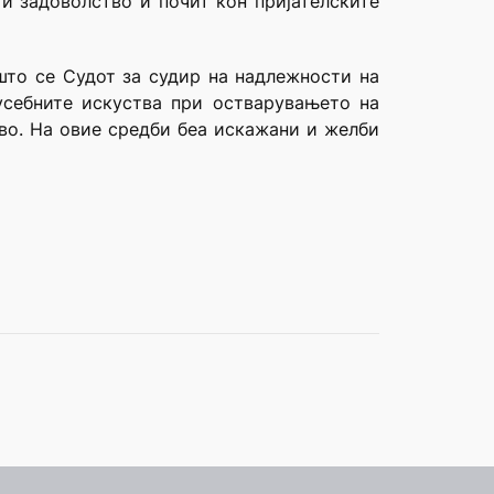
и задоволство и почит кон пријателските
 што се Судот за судир на надлежности на
усебните искуства при остварувањето на
во. На овие средби беа искажани и желби