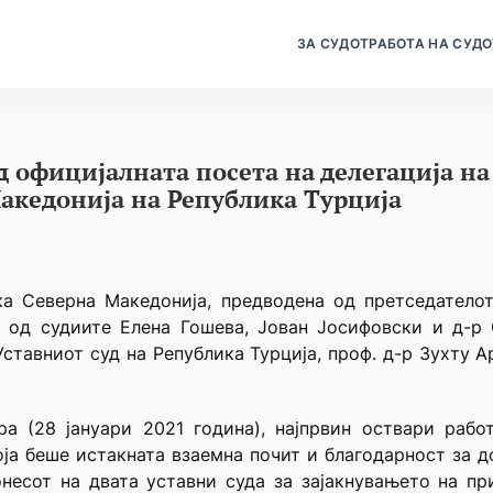
ЗА СУДОТ
РАБОТА НА СУДО
 официјалната посета на делегација на
акедонија на Република Турција
ка Северна Македонија, предводена од претседатело
ав од судиите Елена Гошева, Јован Јосифовски и д-
Уставниот суд на Република Турција, проф. д-р Зухту А
ра (28 јануари 2021 година), најпрвин оствари раб
која беше истакната взаемна почит и благодарност за д
есот на двата уставни суда за зајакнувањето на пр