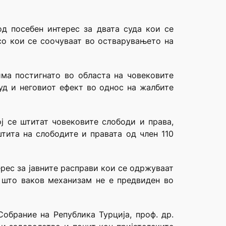
д посебен интерес за двата суда кои се
со кои се соочуваат во остварувањето на
има постигнато во областа на човековите
уд и неговиот ефект во однос на жалбите
ј се штитат човековите слободи и права,
тита на слободите и правата од член 110
ерес за јавните расправи кои се одржуваат
 што ваков механизам не е предвиден во
обрание на Република Турција, проф. др.