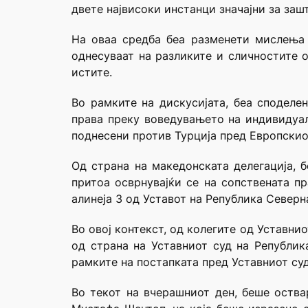
двете највисоки инстанци значајни за заш
На оваа средба беа разменети мислења 
однесуваат на разликите и сличностите 
истите.
Во рамките на дискусијата, беа споделе
права преку воведувањето на индивидуал
поднесени против Турција пред Европскио
Од страна на македонската делегација, 
притоа осврнувајќи се на сопствената п
алинеја 3 од Уставот на Република Северн
Во овој контекст, од колегите од Уставни
од страна на Уставниот суд на Републи
рамките на постапката пред Уставниот суд
Во текот на вчерашниот ден, беше оства