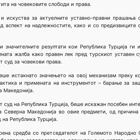
тита на човековите слободи и права.
и искуства за актуелните уставно-правни прашања о
од аспект на надлежностите, како и со предизвиците 
ни значителните резултати кои Република Турција ги 
ната жалба како правен лек пред турскиот уставен с
т суд за човекови права.
беше истакнато значењето на овој механизам преку ко
рактика и примената на инструментот – барање за заш
а Македонија.
от суд на Република Турција, беше искажан посебен инт
ка Северна Македонија во овие предмети, од причина
 на Република Турција.
рена средба со претседателот на Големото Народно С