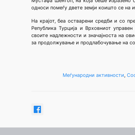
Мустафа Шентоп, на која беше изразено 
односи помеѓу двете земји коишто се на 
На крајот, беа остварени средби и со пр
Република Турција и Врховниот управен
своите надлежности и значајноста на ов
за продолжување и продлабочување на со
Меѓународни активности
, 
Со