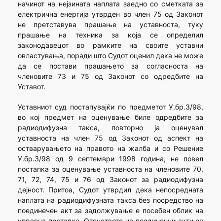
начинот на нејзината наплата заедно со сметката за
електрична енергија утврден во член 75 од Законот
не претставува прашање на уставноста, туку
прашање на техника за која се определил
законодавецот во рамките на своите уставни
овластувања, поради што Судот оценил дека не може
да се постави прашањето за согласноста на
членовите 73 и 75 од Законот со одредбите на
Уставот.
Уставниот суд постапувајќи по предметот У.бр.3/98,
во кој предмет на оценување биле одредбите за
радиодифузна такса, повторно ја оценувал
уставноста на член 75 од Законот од аспект на
остварувањето на правото на жалба и со Решение
У.бр.3/98 од 9 септември 1998 година, не повел
постапка за оценување уставноста на членовите 70,
71, 72, 74, 75 и 76 од Законот за радиодифузна
дејност. Притоа, Судот утврдил дека непосредната
наплата на радиодифузната такса без посредство на
поединечен акт за задолжување е посебен облик на
управна постапка. Отсуството на поединечни акти за