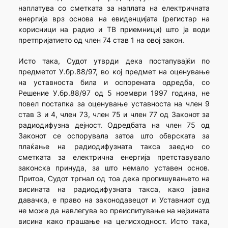
наплатува со сметката за наплата на електричната
енергија врз основа на евиденцијата (регистар на
корисници на радио и ТВ приемници) што ја води
претпријатието од член 74 став 1 на овој закон.
Исто така, Судот утврди дека постапувајќи по
предметот У.бр.88/97, во кој предмет на оценување
на уставноста била и оспорената одредба, со
Решение У.бр.88/97 од 5 ноември 1997 година, не
повел постапка за оценување уставноста на член 9
став 3 и 4, член 73, член 75 и член 77 од Законот за
радиодифузна дејност. Одредбата на член 75 од
Законот се оспорувала затоа што обврската за
плаќање на радиодифузната такса заедно со
сметката за електрична енергија претставувало
законска принуда, за што немало уставен основ.
Притоа, Судот тргнал од тоа дека пропишувањето на
висината на радиодифузната такса, како јавна
давачка, е право на законодавецот и Уставниот суд
не може да навлегува во преиспитување на нејзината
висина како прашање на целисходност. Исто така,