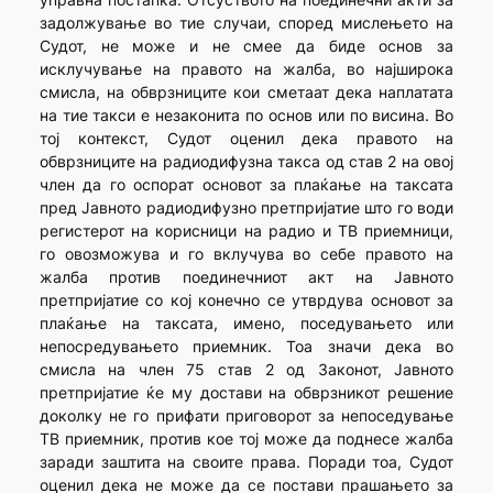
задолжување во тие случаи, според мислењето на
Судот, не може и не смее да биде основ за
исклучување на правото на жалба, во најширока
смисла, на обврзниците кои сметаат дека наплатата
на тие такси е незаконита по основ или по висина. Во
тој контекст, Судот оценил дека правото на
обврзниците на радиодифузна такса од став 2 на овој
член да го оспорат основот за плаќање на таксата
пред Јавното радиодифузно претпријатие што го води
регистерот на корисници на радио и ТВ приемници,
го овозможува и го вклучува во себе правото на
жалба против поединечниот акт на Јавното
претпријатие со кој конечно се утврдува основот за
плаќање на таксата, имено, поседувањето или
непосредувањето приемник. Тоа значи дека во
смисла на член 75 став 2 од Законот, Јавното
претпријатие ќе му достави на обврзникот решение
доколку не го прифати приговорот за непоседување
ТВ приемник, против кое тој може да поднесе жалба
заради заштита на своите права. Поради тоа, Судот
оценил дека не може да се постави прашањето за