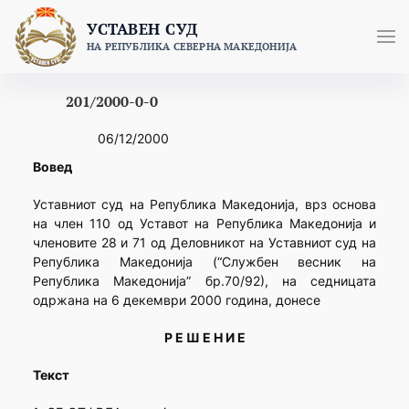
Skip
УСТАВЕН СУД
to
НА РЕПУБЛИКА СЕВЕРНА МАКЕДОНИЈА
content
201/2000-0-0
06/12/2000
Вовед
Уставниот суд на Република Македонија, врз основа
на член 110 од Уставот на Република Македонија и
членовите 28 и 71 од Деловникот на Уставниот суд на
Република Македонија (“Службен весник на
Република Македонија” бр.70/92), на седницата
одржана на 6 декември 2000 година, донесе
Р Е Ш Е Н И Е
Текст