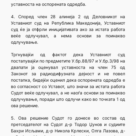
уставноста на оспорената одредба.
4. Според член 28 алинеја 2 од Деловникот на
Уставниот суд на Република Македонија, Уставниот
суд ќе ја отфрли иницијативата ако за истата работа
веќе одлучувал, а нема основи за поинакво
одлучување.
Тргнувајќи од фактот дека Уставниот суд
постапувајќи по предметите У.бр.88/97 и У.бр.3/98 на
двапати ја оценувал уставноста на член 75 од
Законот за радиодифузната дејност и не повел
постапка, бидејќи оценил дека оспорената одредба е
во согласност со Уставот, што значи за истата работа
Судот веќе одлучувал, а не наоѓа основи за поинакво
одлучување, поради што одлучи како во точката 1 од
ова решение.
5. Ова решение Судот го донесе во состав од
претседателот на Судот д-р Тодор Џунов и судиите
Бахри Исљами, д-р Никола Крлески, Олга Лазова, д-