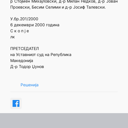
р Стојмен Михајловски, д-р Милан Недков, д-р Јован
Проевски, Бесим Селими и д-р Јосиф Талевски.
У.бр.201/2000
6 декември 2000 година
С к о п ј е
лк
ПРЕТСЕДАТЕЛ
на Уставниот суд на Република
Македонија
Д-р Тодор Џунов
Решенија