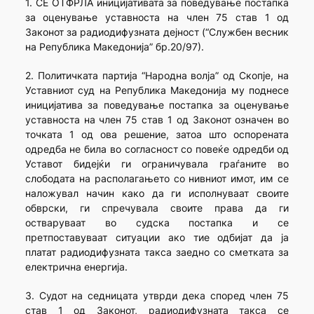
1. СЕ ОТФРЛА иницијативата за поведување постапка
за оценување уставноста на член 75 став 1 од
Законот за радиодифузната дејност (“Службен весник
на Република Македонија” бр.20/97).
2. Политичката партија “Народна волја” од Скопје, на
Уставниот суд на Република Македонија му поднесе
иницијатива за поведување постапка за оценување
уставноста на член 75 став 1 од Законот означен во
точката 1 од ова решение, затоа што оспорената
одредба не била во согласност со повеќе одредби од
Уставот бидејќи ги ограничувала граѓаните во
слободата на располагањето со нивниот имот, им се
наложувал начин како да ги исполнуваат своите
обврски, ги спречувала своите права да ги
остваруваат во судска постапка и се
претпоставуваат ситуации ако тие одбијат да ја
платат радиодифузната такса заедно со сметката за
електрична енергија.
3. Судот на седницата утврди дека според член 75
став 1 од Законот, радиодифузната такса се