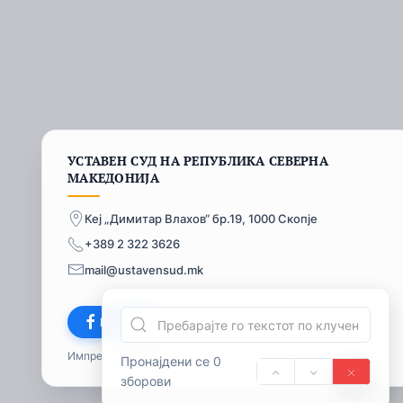
УСТАВЕН СУД НА РЕПУБЛИКА СЕВЕРНА
МАКЕДОНИЈА
Кеј „Димитар Влахов“ бр.19, 1000 Скопје
+389 2 322 3626
mail@ustavensud.mk
Facebook
Импресум
© 2026
Пронајдени се 0
зборови