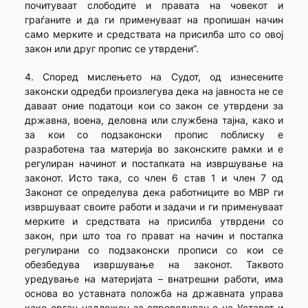
почитуваат слободите и правата на човекот и
граѓаните и да ги применуваат на пропишан начин
само мерките и средствата на присилба што со овој
закон или друг пропис се утврдени”.
4. Според мислењето на Судот, од изнесените
законски одредби произлегува дека на јавноста не се
даваат оние податоци кои со закон се утврдени за
државна, воена, деловна или службена тајна, како и
за кои со подзаконски пропис поблиску е
разработена таа материја во законските рамки и е
регулиран начинот и постапката на извршување на
законот. Исто така, со член 6 став 1 и член 7 од
Законот се определува дека работниците во МВР ги
извршуваат своите работи и задачи и ги применуваат
мерките и средствата на присилба утврдени со
закон, при што тоа го прават на начин и постапка
регулирани со подзаконски прописи со кои се
обезбедува извршување на законот. Таквото
уредување на материјата – внатрешни работи, има
основа во уставната положба на државната управа
како орган надлежен за спроведување на Уставот и