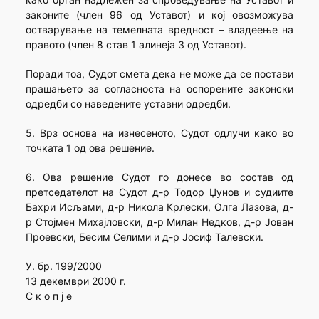
законите (член 96 од Уставот) и кој овозможува
остварување на темелната вредност – владеење на
правото (член 8 став 1 алинеја 3 од Уставот).
Поради тоа, Судот смета дека не може да се постави
прашањето за согласноста на оспорените законски
одредби со наведените уставни одредби.
5. Врз основа на изнесеното, Судот одлучи како во
точката 1 од ова решение.
6. Ова решение Судот го донесе во состав од
претседателот на Судот д-р Тодор Џунов и судиите
Бахри Исљами, д-р Никола Крлески, Олга Лазова, д-
р Стојмен Михајловски, д-р Милан Недков, д-р Јован
Проевски, Бесим Селими и д-р Јосиф Талевски.
У. бр. 199/2000
13 декември 2000 г.
С к о п ј е