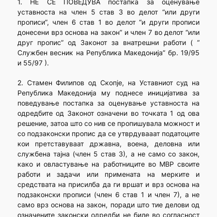
1. НЕ СЕ ПОВЕДУВА постапка за оценување
уставноста на член 5 став 3 во делот “или други
прописи”, член 6 став 1 во делот “и други прописи
донесени врз основа на закон” и член 7 во делот “или
друг пропис” од Законот за внатрешни работи ( ”
Службен весник на Република Македонија” бр. 19/95
и 55/97 ).
2. Стамен Филипов од Скопје, на Уставниот суд на
Република Македонија му поднесе иницијатива за
поведување постапка за оценување уставноста на
одредбите од Законот означени во точката 1 од ова
решение, затоа што со нив се пропишувала можност и
со подзаконски пропис да се утврдувааат податоците
кои претставуваат државна, воена, деловна или
службена тајна (член 5 став 3), а не само со закон,
како и овластување на работниците во МВР своите
работи и задачи или примената на мерките и
средствата на присилба да ги вршат и врз основа на
подзаконски прописи (член 6 став 1 и член 7), а не
само врз основа на закон, поради што тие делови од
означените законски одредби не биле во согласност