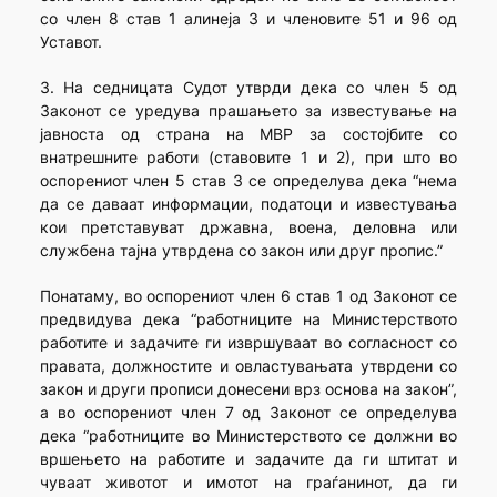
со член 8 став 1 алинеја 3 и членовите 51 и 96 од
Уставот.
3. На седницата Судот утврди дека со член 5 од
Законот се уредува прашањето за известување на
јавноста од страна на МВР за состојбите со
внатрешните работи (ставовите 1 и 2), при што во
оспорениот член 5 став 3 се определува дека “нема
да се даваат информации, податоци и известувања
кои претставуват државна, воена, деловна или
службена тајна утврдена со закон или друг пропис.”
Понатаму, во оспорениот член 6 став 1 од Законот се
предвидува дека “работниците на Министерството
работите и задачите ги извршуваат во согласност со
правата, должностите и овластувањата утврдени со
закон и други прописи донесени врз основа на закон”,
а во оспорениот член 7 од Законот се определува
дека “работниците во Министерството се должни во
вршењето на работите и задачите да ги штитат и
чуваат животот и имотот на граѓанинот, да ги