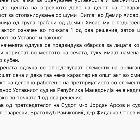
ање постапка за оценување уставноста и законитост
 до цената на огревното дрво на денот на товар
ст за стопанисување со шуми “Бигла” во Демир Хисар, 
онија од група граѓани од Демир Хисар му е поднесен
актот означен во точката 1 од ова решение, затоа 
ост со Уставот и законот.
значената одлука се предвидува обврска за лицата ко
ги користат во местото на сечата, туку имаат намена
р кубен.
рената одлука се определуваат елементи на облига
шат сеча и дека таа нема карактер на општ акт во смисл
акт на деловно работење на претпријатието со елемент
днос Уставниот суд на Република Македонија не е надл
ако во точката 1 од ова решение.
ав од претседателот на Судот м-р Јордан Арсов и с
 Лзарески, Братољуб Раичковиќ, д-р Фиданчо Стоев и 