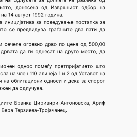
а на Одлуката за доплата на разлика од
ањето, донесена од Извршниот одбор на
на 14 август 1992 година.
а иницијатива за поведување постапка за
што се предвидува граѓаните два пати да
и сечеле огревно дрво по цена од 500,00
 дрвата да ги однесат на друго место, да
ционен однос помеѓу претпријатието што
а на член 110 алинеја 1 и 2 од Уставот на
и на облигациони односи и дека за спорот
ежен да одлучува.
удиите Бранка Циривири-Антоновска, Ариф
Вера Терзиева-Тројачанец.