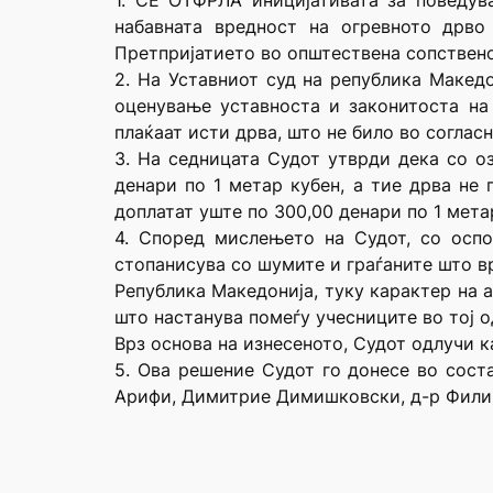
1. СЕ ОТФРЛА иницијативата за поведув
набавната вредност на огревното дрво
Претпријатието во општествена сопствено
2. На Уставниот суд на република Макед
оценување уставноста и законитоста на 
плаќаат исти дрва, што не било во согласн
3. На седницата Судот утврди дека со о
денари по 1 метар кубен, а тие дрва не 
доплатат уште по 300,00 денари по 1 мета
4. Според мислењето на Судот, со оспо
стопанисува со шумите и граѓаните што вр
Република Македонија, туку карактер на 
што настанува помеѓу учесниците во тој о
Врз основа на изнесеното, Судот одлучи к
5. Ова решение Судот го донесе во сост
Арифи, Димитрие Димишковски, д-р Филип