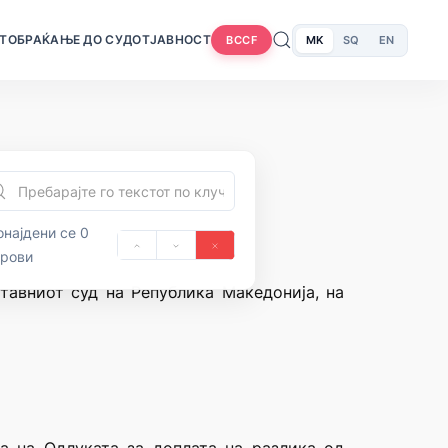
Т
ОБРАЌАЊЕ ДО СУДОТ
ЈАВНОСТ
MK
SQ
EN
BCCF
најдени се 0
орови
ставниот суд на Република Македонија, на