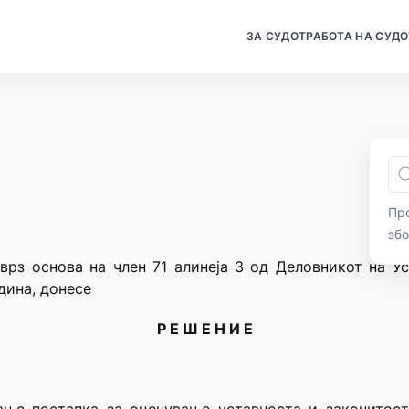
ЗА СУДОТ
РАБОТА НА СУДО
Про
зб
врз основа на член 71 алинеја 3 од Деловникот на У
дина, донесе
Р Е Ш Е Н И Е