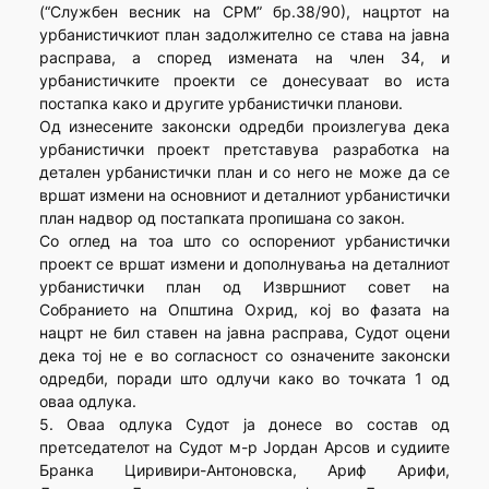
(“Службен весник на СРМ” бр.38/90), нацртот на
урбанистичкиот план задолжително се става на јавна
расправа, а според измената на член 34, и
урбанистичките проекти се донесуваат во иста
постапка како и другите урбанистички планови.
Од изнесените законски одредби произлегува дека
урбанистички проект претставува разработка на
детален урбанистички план и со него не може да се
вршат измени на основниот и деталниот урбанистички
план надвор од постапката пропишана со закон.
Со оглед на тоа што со оспорениот урбанистички
проект се вршат измени и дополнувања на деталниот
урбанистички план од Извршниот совет на
Собранието на Општина Охрид, кој во фазата на
нацрт не бил ставен на јавна расправа, Судот оцени
дека тој не е во согласност со означените законски
одредби, поради што одлучи како во точката 1 од
оваа одлука.
5. Оваа одлука Судот ја донесе во состав од
претседателот на Судот м-р Јордан Арсов и судиите
Бранка Циривири-Антоновска, Ариф Арифи,