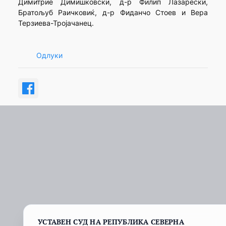
Димитрие Димишковски, д-р Филип Лазарески,
Братољуб Раичковиќ, д-р Фиданчо Стоев и Вера
Терзиева-Тројачанец.
Одлуки
УСТАВЕН СУД НА РЕПУБЛИКА СЕВЕРНА