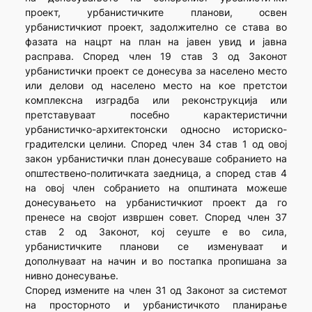
проект, урбанистичките планови, освен
урбанистичкиот проект, задолжително се става во
фазата на нацрт на план на јавен увид и јавна
расправа. Според член 19 став 3 од Законот
урбанистички проект се донесува за населено место
или делови од населено место на кое претстои
комплексна изградба или реконструкција или
претставуваат посебно карактеристични
урбанистичко-архитектонски односно историско-
градителски целини. Според член 34 став 1 од овој
закон урбанистички план донесуваше собранието на
општествено-политичката заедница, а според став 4
на овој член собранието на општината можеше
донесувањето на урбанистичкиот проект да го
пренесе на својот извршен совет. Според член 37
став 2 од Законот, кој сеуште е во сила,
урбанистичките планови се изменуваат и
дополнуваат на начин и во постапка пропишана за
нивно донесување.
Според измените на член 31 од Законот за системот
на просторното и урбанистичкото планирање