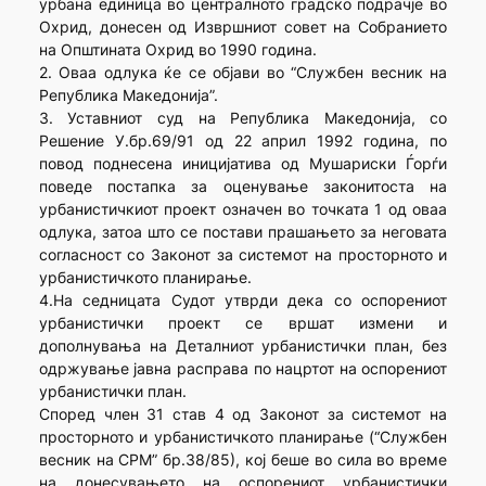
урбана единица во централното градско подрачје во
Охрид, донесен од Извршниот совет на Собранието
на Општината Охрид во 1990 година.
2. Оваа одлука ќе се објави во “Службен весник на
Република Македонија”.
3. Уставниот суд на Република Македонија, со
Решение У.бр.69/91 од 22 април 1992 година, по
повод поднесена иницијатива од Мушариски Ѓорѓи
поведе постапка за оценување законитоста на
урбанистичкиот проект означен во точката 1 од оваа
одлука, затоа што се постави прашањето за неговата
согласност со Законот за системот на просторното и
урбанистичкото планирање.
4.На седницата Судот утврди дека со оспорениот
урбанистички проект се вршат измени и
дополнувања на Деталниот урбанистички план, без
одржување јавна расправа по нацртот на оспорениот
урбанистички план.
Според член 31 став 4 од Законот за системот на
просторното и урбанистичкото планирање (“Службен
весник на СРМ” бр.38/85), кој беше во сила во време
на донесувањето на оспорениот урбанистички