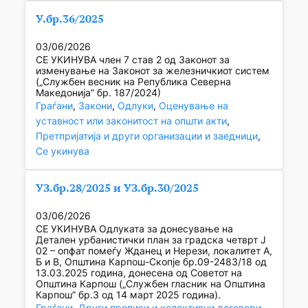
У.бр.36/2025
03/06/2026
СЕ УКИНУВА член 7 став 2 од Законот за
изменување на Законот за железничкиот систем
(„Службен весник на Република Северна
Македонија” бр. 187/2024)
Граѓани
, 
Закони
, 
Одлуки
, 
Оценување на
уставност или законитост на општи акти
, 
Претпријатија и други организации и заедници
, 
Се укинува
УЗ.бр.28/2025 и УЗ.бр.30/2025
03/06/2026
СЕ УКИНУВА Одлуката за донесување на
Детален урбанистички план за градска четврт Ј
02 – опфат помеѓу Жданец и Нерези, локалитет А,
Б и В, Општина Карпош-Скопје бр.09-2483/18 од
13.03.2025 година, донесена од Советот на
Општина Карпош („Службен гласник на Општина
Карпош” бр.3 од 14 март 2025 година).
Граѓани
, 
Други прописи и колективни договори
, 