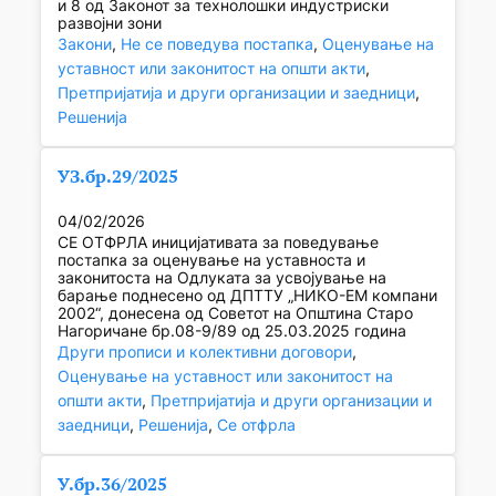
и 8 од Законот за технолошки индустриски
развојни зони
Закони
, 
Не се поведува постапка
, 
Оценување на
уставност или законитост на општи акти
, 
Претпријатија и други организации и заедници
, 
Решенија
УЗ.бр.29/2025
04/02/2026
СЕ ОТФРЛА иницијативата за поведување
постапка за оценување на уставноста и
законитоста на Одлуката за усвојување на
барање поднесено од ДПТТУ „НИКО-ЕМ компани
2002“, донесена од Советот на Општина Старо
Нагоричане бр.08-9/89 од 25.03.2025 година
Други прописи и колективни договори
, 
Оценување на уставност или законитост на
општи акти
, 
Претпријатија и други организации и
заедници
, 
Решенија
, 
Се отфрла
У.бр.36/2025