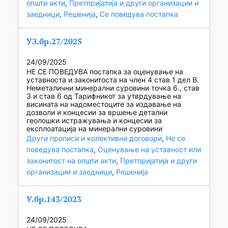
општи акти
, 
Претпријатија и други организации и
заедници
, 
Решенија
, 
Се поведува постапка
УЗ.бр.27/2025
24/09/2025
НЕ СЕ ПОВЕДУВА постапка за оценување на
уставноста и законитоста на член 4 став 1 дел В.
Неметалични минерални суровини точка 6., став
3 и став 6 од Тарифникот за утврдување на
висината на надоместоците за издавање на
дозволи и концесии за вршење детални
геолошки истражувања и концесии за
експлоатација на минерални суровини
Други прописи и колективни договори
, 
Не се
поведува постапка
, 
Оценување на уставност или
законитост на општи акти
, 
Претпријатија и други
организации и заедници
, 
Решенија
У.бр.143/2023
24/09/2025