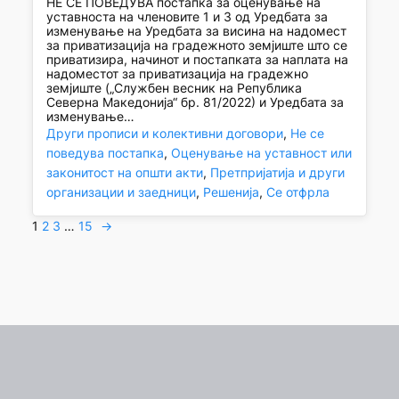
НЕ СЕ ПОВЕДУВА постапка за оценување на
уставноста на членовите 1 и 3 од Уредбата за
изменување на Уредбата за висина на надомест
за приватизација на градежното земјиште што се
приватизира, начинот и постапката за наплата на
надоместот за приватизација на градежно
земјиште („Службен весник на Република
Северна Македонија“ бр. 81/2022) и Уредбата за
изменување…
Други прописи и колективни договори
, 
Не се
поведува постапка
, 
Оценување на уставност или
законитост на општи акти
, 
Претпријатија и други
организации и заедници
, 
Решенија
, 
Се отфрла
1
2
3
…
15
→