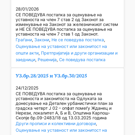
28/01/2026
СЕ ПОВЕДУВА постапка за оценување на
уставноста на член 7 став 2 од Законот за
изменување на Законот за железничкиот систем
и НЕ СЕ ПОВЕДУВА постапка за оценување на
уставноста на член 7 став 1 од Законот.
Граѓани
, 
Закони
, 
Не се поведува постапка
, 
Оценување на уставност или законитост на
општи акти
, 
Претпријатија и други организации и
заедници
, 
Решенија
, 
Се поведува постапка
УЗ.бр.28/2025 и УЗ.бр.30/2025
24/12/2025
СЕ ПОВЕДУВА постапка за оценување на
уставноста и законитоста на Одлуката за
донесување на Детален урбанистички план за
градска четврт Ј 02 – опфат помеѓу Жданец и
Нерези, локалитет А, Б и В, Општина Карпош-
Скопје бр.09-2483/18 од 13.03.2025 година
Други прописи и колективни договори
, 
Оценување на уставност или законитост на