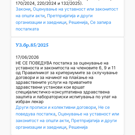
170/2024, 220/2024 и 132/2025).
Закони
, 
Оценување на уставност или законитост
на општи акти
, 
Претпријатија и други
организации и заедници
, 
Решенија
, 
Се запира
постапката
УЗ.бр.85/2025
17/06/2026
НЕ СЕ ПОВЕДУВА постапка за оценување на
уставноста и законитоста на членовите 6, 9 и 11
од Правилникот за критериумите за склучување
договори и за начинот на плаќање на
здравствените услуги на приватните
здравствени установи кои вршат
специјалистичко-консултативна здравствена
заштита и лабораториски испитувања по упат на
избран лекар
Други прописи и колективни договори
, 
Не се
поведува постапка
, 
Оценување на уставност или
законитост на општи акти
, 
Претпријатија и други
организации и заедници
, 
Решенија