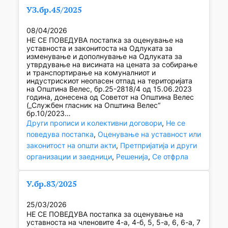
УЗ.бр.45/2025
08/04/2026
НЕ СЕ ПОВЕДУВА постапка за оценување на
уставноста и законитоста на Одлуката за
изменување и дополнување на Одлуката за
утврдување на висината на цената за собирање
и транспортирање на комуналниот и
индустрискиот неопасен отпад на територијата
на Општина Велес, бр.25-2818/4 од 15.06.2023
година, донесена од Советот на Општина Велес
(„Службен гласник на Општина Велес“
бр.10/2023…
Други прописи и колективни договори
, 
Не се
поведува постапка
, 
Оценување на уставност или
законитост на општи акти
, 
Претпријатија и други
организации и заедници
, 
Решенија
, 
Се отфрла
У.бр.83/2025
25/03/2026
НЕ СЕ ПОВЕДУВА постапка за оценување на
уставноста на членовите 4-а, 4-б, 5, 5-а, 6, 6-а, 7