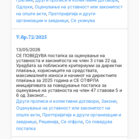
Одлуки
, 
Оценување на уставност или законитост
на општи акти
, 
Претпријатија и други
организации и заедници
, 
Се укинува
У.бр.72/2025
13/05/2026
СЕ ПОВЕДУВА постапка за оценување на
уставноста и законитоста на член 3 став 22 од
Уредбата за поблиските критериуми за директни
плаќања, корисниците на средствата,
максималните износи и начинот на директните
плаќања за 2025 година и СЕ ОТФРЛА
иницијативата за поведување постапка за
оценување на уставноста на член 47 ставови 5 и
6 од Законот…
Други прописи и колективни договори
, 
Закони
, 
Оценување на уставност или законитост на
општи акти
, 
Претпријатија и други организации и
заедници
, 
Решенија
, 
Се отфрла
, 
Се поведува
постапка