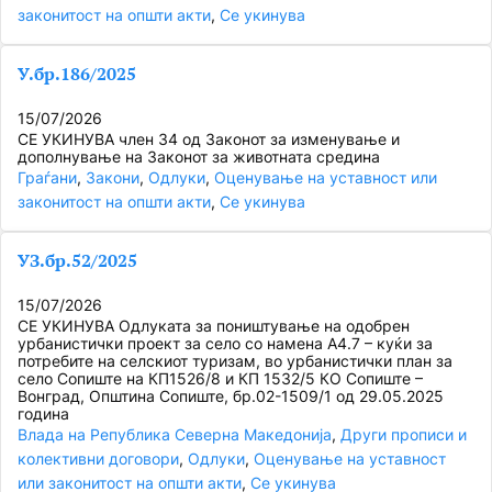
законитост на општи акти
, 
Се укинува
У.бр.186/2025
15/07/2026
СЕ УКИНУВА член 34 од Законот за изменување и
дополнување на Законот за животната средина
Граѓани
, 
Закони
, 
Одлуки
, 
Оценување на уставност или
законитост на општи акти
, 
Се укинува
УЗ.бр.52/2025
15/07/2026
СЕ УКИНУВА Одлуката за поништување на одобрен
урбанистички проект за село со намена А4.7 – куќи за
потребите на селскиот туризам, во урбанистички план за
село Сопиште на КП1526/8 и КП 1532/5 КО Сопиште –
Вонград, Општина Сопиште, бр.02-1509/1 од 29.05.2025
година
Влада на Република Северна Македонија
, 
Други прописи и
колективни договори
, 
Одлуки
, 
Оценување на уставност
или законитост на општи акти
, 
Се укинува