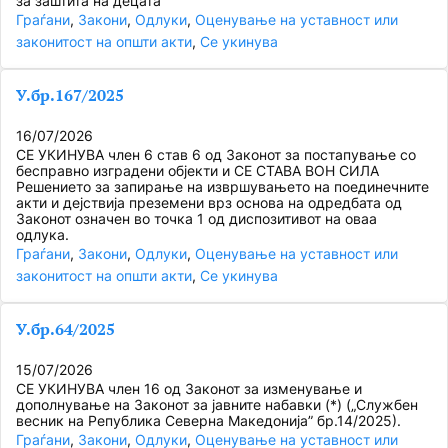
за заштита на децата
Граѓани
, 
Закони
, 
Одлуки
, 
Оценување на уставност или
законитост на општи акти
, 
Се укинува
У.бр.167/2025
16/07/2026
СЕ УКИНУВА член 6 став 6 од Законот за постапување со
бесправно изградени објекти и СЕ СТАВА ВОН СИЛА
Решението за запирање на извршувањето на поединечните
акти и дејствија преземени врз основа на одредбата од
Законот означен во точка 1 од диспозитивот на оваа
одлука.
Граѓани
, 
Закони
, 
Одлуки
, 
Оценување на уставност или
законитост на општи акти
, 
Се укинува
У.бр.64/2025
15/07/2026
СЕ УКИНУВА член 16 од Законот за изменување и
дополнување на Законот за јавните набавки (*) („Службен
весник на Република Северна Македонија” бр.14/2025).
Граѓани
, 
Закони
, 
Одлуки
, 
Оценување на уставност или