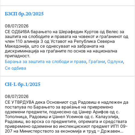
БЗСП бр.20/2025
08/07/2026
СЕ ОДБИВА барањето на Шерафедин Куртов од Велес за
заштита на слободите и правата на човекот и граѓанинот од
член 110 алинеја 3 од Уставот на Република Северна
Македонија, што се однесуваат на забраната на
дискриминација на граѓаните по основ на национална
припадност.
Барања за заштита на слободи и права
, 
Граѓани
, 
Одлуки
, 
Се одбива
СН-I. бр.1/2025
08/07/2026
СЕ УТВРДУВА дека Основниот суд Радовиш е надлежен да
постапува по Барањето за враќање на привремено
одземени предмети, поднесено од Џанер Арифов од с.
Тополница, Радовиш и Џанел Усеинов од с. Калаузлија,
Радовиш, во врска со предметите, опремата и средствата
привремено одземени во инспекцискиот предмет ИП1 09-
207 на Министерството за економија и труд – Државен…