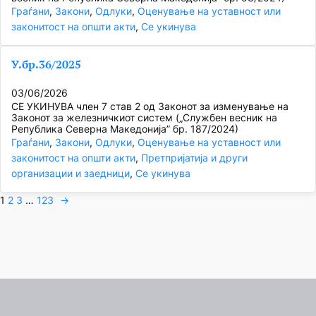
Граѓани
, 
Закони
, 
Одлуки
, 
Оценување на уставност или
законитост на општи акти
, 
Се укинува
У.бр.36/2025
03/06/2026
СЕ УКИНУВА член 7 став 2 од Законот за изменување на
Законот за железничкиот систем („Службен весник на
Република Северна Македонија” бр. 187/2024)
Граѓани
, 
Закони
, 
Одлуки
, 
Оценување на уставност или
законитост на општи акти
, 
Претпријатија и други
организации и заедници
, 
Се укинува
1
2
3
…
123
→