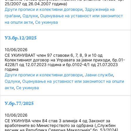
25/2007 од 26.04.2007 година)
Други прописи и колективни договори
, 
Здруженија на
граѓани
, 
Одлуки
, 
Оценување на уставност или законитост
на општи акти
, 
Се укинува
УЗ.бр.12/2025
10/06/2026
СЕ УКИНУВААТ член 97 ставови 6, 7, 8, 9 и 10 од
Колективниот договор на Управата за јавни приходи, бр.01-
4228/1 од 12.07.2023 година и бр.0102-4/1 од 21.07.2023
година
Други прописи и колективни договори
, 
Јавни служби
, 
Одлуки
, 
Оценување на уставност или законитост на општи
акти
, 
Се укинува
У.бр.77/2025
10/06/2026
СЕ УКИНУВА член 84 став 3 алинеја 4 од Законот за
вработените во Министерството за одбрана („Службен
весник на Република Северна Македонија” бр. 53/2024)