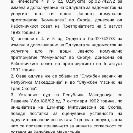
а) членовите 4 и 5 од Одлуката бр.02-7427/2 за
измена и дополнување на Одлуката за надоместок на
услугите што ги врши Јавното комунално
претпријатие “Комуналец” во Скопје, донесена од
Работничкиот совет на Претпријатието на 5 август
1992 година; и
б) членовите 4 и 5 од Одлуката бр.02-7427/3 за
измена и дополнување на Одлуката за надоместок на
услугиге што ги врши Јавното комунално
претпријатие “Комуналец” во Скопје, донесена од
Работничкиот совет на претпријатието на 5 август
1992 година.
2. Оваа одлука же се објави во “Службен весник на
Република Македдонија” и во “Службен гласник на
Град Скопје”.
3. Уставниот суд на Република Македонија, со
Решение У.бр.186/92 од 7 октомври 1992 година, по
иницијатива на Димитар Митрушевски од Скопје,
поведе постапка за оценување уставноста на
одлуките означени во точката 1 од оваа одлука, затоа
што се постави прашањето за нивната согласност со
Уставот на Република Македонија.