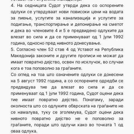
4. На седницата Судот утврди дека со оспорените
одлуки се утврдуваат нови повисоки цени на водата
за пиење, услугите за канализација и услугите за
подигање, транспортирање и депонирање на сметот
и дека во членовите 4 и 5 е предвидено одлуките да
влезат во сила и да се применуваат од 1 јули 1992
година, односно пред нивното донесување.
5. Согласно член 52 став 4 од Уставот на Република
Македонија законите и другите прописи не можат да
имаат повратно дејство, освен по исклучок, во случаи
кога е тоа поповолно за граѓаните.
Со оглед на тоа што означените одлуки се донесени
на 5 август 1992 година, а со оспорените одредби се
предвидува тие да влезат во сила и да се
применуваат од 1 јули 1992 година, Судот оцени дека
тие имаат повратно дејство. Понатаму, заради
околноста што со одлуките обврската на граѓаните не
се намалува, туку се зголемува, Судот оцени дека
нивното повратно дејство не е поповолно за
граѓаните, поради што одлучи како во точката 1 од
оваа одлука.