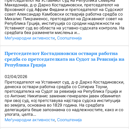
Претседателот на Уставниот суд на Република Северна
Македонија, д-р Дарко Костадиновски, претседателот на
Врховниот суд Африм Фидани и претседателот на Судскиот
совет Александар Камбовски остварија работна средба со
Михалис Пикраменос, претседател на Државниот совет на
Република Грција, институција со сродни надлежности на
Уставниот суд во областа на уставно-судската контрола. На
средбата беа разменети мислења и…
Меѓународни активности
, 
Соопштенија
Претседателот Костадиновски оствари работна
средба со претседателката на Судот за Ревизија на
Република Грција
02/04/2026
Претседателот на Уставниот суд, д-р Дарко Костадиновски,
денеска оствари работна средба со Сотириа Тоуни,
претседателка на Судот за ревизија на Република Грција и
со Антонис Никитанис заменик-генерален јавен обвинител
при овој суд, кој претставува најстара судска институција
во земјата, основана во 1829 година. На средбата
делегацијата беше запознаена со надлежностите, како и со
улогата, целта…
Меѓународни активности
, 
Соопштенија