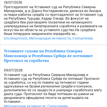
18/07/2026
Претседателот на Уставниот суд на Република Северна
Македонија, д-р Дарко Костадиновски, денеска во Анкара
оствари работна средба со претседателот на Уставниот суд
на Република Турција, Кадир Озкаја. Во фокусот на
средбата беа разговорите посветени на натамошното
унапредување на билатералната соработка и размената на
искуства во областа на уставното судство.На средбата
беше потврдена заедничката определба за…
Uncategorized
, 
Меѓународни активности
, 
Соопштенија
Уставните судови на Република Северна
Македонија и Република Србија ќе потпишат
Протокол за соработка
09/07/2026
Уставниот суд на Република Северна Македонија и
Уставниот суд на Република Србија ќе потпишат Протокол
за соработка, со кој по повеќе од петнаесет години
одржување на бројни регионални средби и конгреси,
дополнително ќе се зацврсти и унапреди соработката меѓу
двата суда. Протоколот ќе биде потпишан во рамки на
дводневната официјална посета на делегацијата на
Уставниот…
Меѓународни активности
, 
Соопштенија