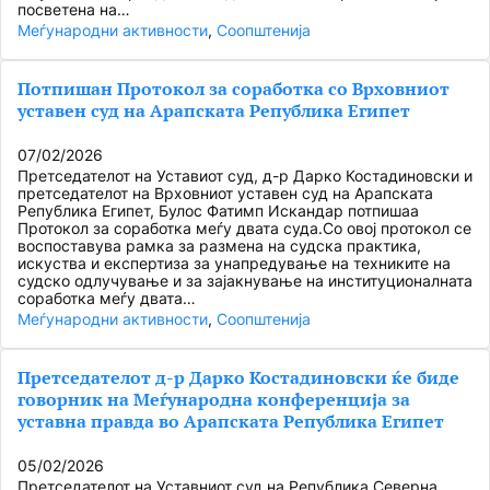
посветена на…
Меѓународни активности
, 
Соопштенија
Потпишан Протокол за соработка со Врховниот
уставен суд на Арапската Република Египет
07/02/2026
Претседателот на Уставиот суд, д-р Дарко Костадиновски и
претседателот на Врховниот уставен суд на Арапската
Република Египет, Булос Фатимп Искандар потпишаа
Протокол за соработка меѓу двата суда.Со овој протокол се
воспоставува рамка за размена на судска практика,
искуства и експертиза за унапредување на техниките на
судско одлучување и за зајакнување на институционалната
соработка меѓу двата…
Меѓународни активности
, 
Соопштенија
Претседателот д-р Дарко Костадиновски ќе биде
говорник на Меѓународна конференција за
уставна правда во Арапската Република Египет
05/02/2026
Претседателот на Уставниот суд на Република Северна