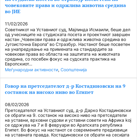
човековите права и одржлива животна средина
во ЈИЕ
11/02/2026
Советникот на Уставниот суд, Мајлинда Исмаили, беше дел
од учесниците на студиската посета и проектниот завршен
настан „Човекови права и одржлива животна средина во
Југоисточна Европа“ во Стразбур. Настанот беше посветен
на унапредување на примената на стандардите за
човекови права во областа на заштитата на животната
средина, со посебен фокус на судската практика на
Европскиот…
Меѓународни активности
, 
Соопштенија
Говор на претседателот д-р Костадиновски на 9
состанок на високо ниво во Египет
08/02/2026
Претседателот на Уставниот суд, д-р Дарко Костадиновски
се обрати на 9. состанок на високо ниво на претседатели
на уставни, врховни судови и уставни совети на Африка koj
се одржува на 7 и 8 февруари во Арапската република
Египет. Во фокус на настанот се современите предизвици
на уставната правда. Костадиновски се обрати на сесијата