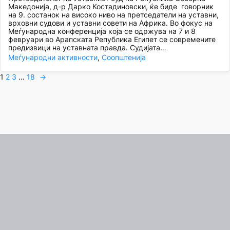
Македонија, д-р Дарко Костадиновски, ќе биде говорник
на 9. состанок на високо ниво на претседатели на уставни,
врховни судови и уставни совети на Африка. Во фокус на
Меѓународна конференција која се одржува на 7 и 8
февруари во Арапската Република Египет се современите
предизвици на уставната правда. Судијата…
Меѓународни активности
, 
Соопштенија
1
2
3
…
18
→