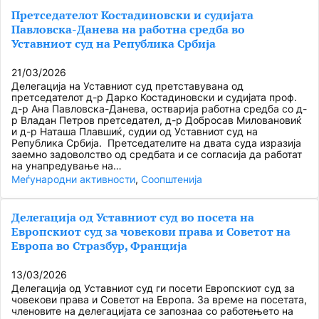
Претседателот Костадиновски и судијата
Павловска-Данева на работна средба во
Уставниот суд на Република Србија
21/03/2026
Делегација на Уставниот суд претставувана од
претседателот д-р Дарко Костадиновски и судијата проф.
д-р Ана Павловска-Данева, остварија работна средба со д-
р Владан Петров претседател, д-р Добросав Миловановиќ
и д-р Наташа Плавшиќ, судии од Уставниот суд на
Република Србија. Претседателите на двата суда изразија
заемно задоволство од средбата и се согласија да работат
на унапредување на…
Меѓународни активности
, 
Соопштенија
Делегација од Уставниот суд во посета на
Европскиот суд за човекови права и Советот на
Европа во Стразбур, Франција
13/03/2026
Делегација од Уставниот суд ги посети Европскиот суд за
човекови права и Советот на Европа. За време на посетата,
членовите на делегацијата се запознаа со работењето на