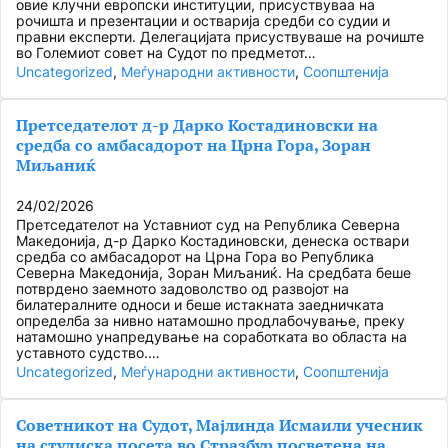
овие клучни европски институции, присуствуваа на
рочишта и презентации и остварија средби со судии и
правни експерти. Делегацијата присуствуваше на рочиште
во Големиот совет на Судот по предметот…
Uncategorized
, 
Меѓународни активности
, 
Соопштенија
Претседателот д-р Дарко Костадиновски на
средба со амбасадорот на Црна Гора, Зоран
Миљаниќ
24/02/2026
Претседателот на Уставниот суд на Република Северна
Македонија, д-р Дарко Костадиновски, денеска оствари
средба со амбасадорот на Црна Гора во Република
Северна Македонија, Зоран Миљаниќ. На средбата беше
потврдено заемното задоволство од развојот на
билатералните односи и беше истакната заедничката
определба за нивно натамошно продлабочување, преку
натамошно унапредување на соработката во областа на
уставното судство.…
Uncategorized
, 
Меѓународни активности
, 
Соопштенија
Советникот на Судот, Мајлинда Исмаили учесник
на студиска посета во Стразбур посветена на