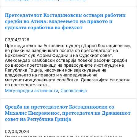
Претседателот Костадиновски оствари работни
средби во Атина: владеењето на правото и
судската соработка во фокусот
03/04/2026
Претседателот на Уставниот суд д-р Дарко Костадиновски,
во рамки на заедничката посета со претседателот на
Врховниот суд Африм Фидани и на Судскиот совет,
Александар Камбовски остварија повеќе работни средби
со високи претставници на правосудните институции на
Република Грција, насочени кон зајакнување на
владеењето на правото и унапредување на
меѓуинституционалната соработка. Делегацијата се сретна
со претседателката…
Меѓународни активности
, 
Соопштенија
Средба на претседателот Костадиновски со
Михалис Пикраменос, претседател на Државниот
совет на Република Грција
02/04/2026