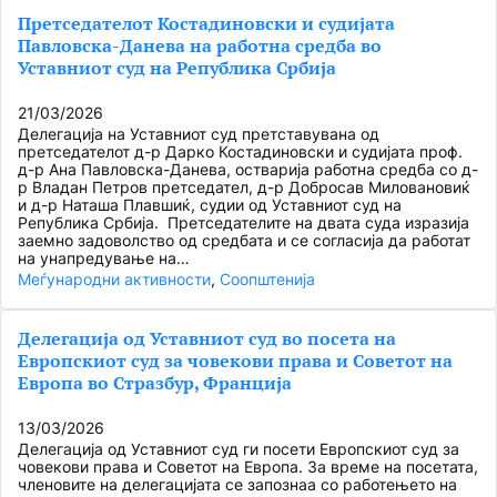
Претседателот Костадиновски и судијата
Павловска-Данева на работна средба во
Уставниот суд на Република Србија
21/03/2026
Делегација на Уставниот суд претставувана од
претседателот д-р Дарко Костадиновски и судијата проф.
д-р Ана Павловска-Данева, остварија работна средба со д-
р Владан Петров претседател, д-р Добросав Миловановиќ
и д-р Наташа Плавшиќ, судии од Уставниот суд на
Република Србија. Претседателите на двата суда изразија
заемно задоволство од средбата и се согласија да работат
на унапредување на…
Меѓународни активности
, 
Соопштенија
Делегација од Уставниот суд во посета на
Европскиот суд за човекови права и Советот на
Европа во Стразбур, Франција
13/03/2026
Делегација од Уставниот суд ги посети Европскиот суд за
човекови права и Советот на Европа. За време на посетата,
членовите на делегацијата се запознаа со работењето на