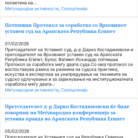
посветена на…
Меѓународни активности
, 
Соопштенија
Потпишан Протокол за соработка со Врховниот
уставен суд на Арапската Република Египет
07/02/2026
Претседателот на Уставиот суд, д-р Дарко Костадиновски и
претседателот на Врховниот уставен суд на Арапската
Република Египет, Булос Фатимп Искандар потпишаа
Протокол за соработка меѓу двата суда.Со овој протокол се
воспоставува рамка за размена на судска практика,
искуства и експертиза за унапредување на техниките на
судско одлучување и за зајакнување на институционалната
соработка меѓу двата…
Меѓународни активности
, 
Соопштенија
Претседателот д-р Дарко Костадиновски ќе биде
говорник на Меѓународна конференција за
уставна правда во Арапската Република Египет
05/02/2026
Претседателот на Уставниот суд на Република Северна