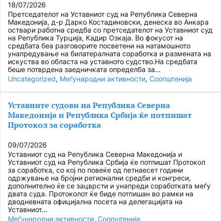
18/07/2026
Претседателот на Уставниот суд на Република Северна
Македонија, д-р Дарко Костадиновски, денеска во Анкара
оствари работна средба со претседателот на Уставниот суд
на Република Турција, Кадир Озкаја. Во фокусот на
средбата беа разговорите посветени на натамошното
унапредување на билатералната соработка и размената на
искуства во областа на уставното судство.На средбата
беше потврдена заедничката определба за…
Uncategorized
, 
Меѓународни активности
, 
Соопштенија
Уставните судови на Република Северна
Македонија и Република Србија ќе потпишат
Протокол за соработка
09/07/2026
Уставниот суд на Република Северна Македонија и
Уставниот суд на Република Србија ќе потпишат Протокол
за соработка, со кој по повеќе од петнаесет години
одржување на бројни регионални средби и конгреси,
дополнително ќе се зацврсти и унапреди соработката меѓу
двата суда. Протоколот ќе биде потпишан во рамки на
дводневната официјална посета на делегацијата на
Уставниот…
Меѓународни активности
, 
Соопштенија