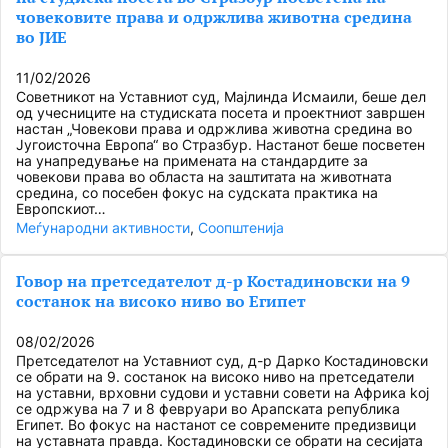
човековите права и одржлива животна средина
во ЈИЕ
11/02/2026
Советникот на Уставниот суд, Мајлинда Исмаили, беше дел
од учесниците на студиската посета и проектниот завршен
настан „Човекови права и одржлива животна средина во
Југоисточна Европа“ во Стразбур. Настанот беше посветен
на унапредување на примената на стандардите за
човекови права во областа на заштитата на животната
средина, со посебен фокус на судската практика на
Европскиот…
Меѓународни активности
, 
Соопштенија
Говор на претседателот д-р Костадиновски на 9
состанок на високо ниво во Египет
08/02/2026
Претседателот на Уставниот суд, д-р Дарко Костадиновски
се обрати на 9. состанок на високо ниво на претседатели
на уставни, врховни судови и уставни совети на Африка koj
се одржува на 7 и 8 февруари во Арапската република
Египет. Во фокус на настанот се современите предизвици
на уставната правда. Костадиновски се обрати на сесијата