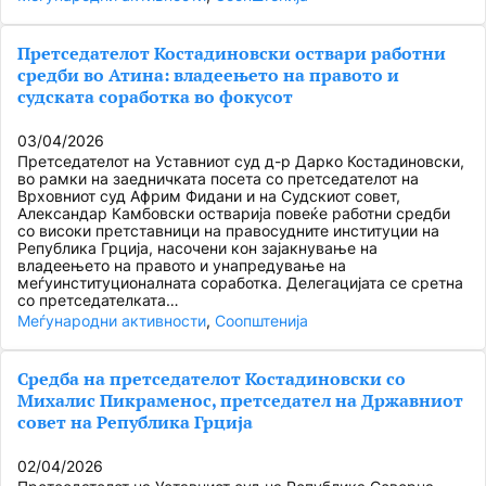
Претседателот Костадиновски оствари работни
средби во Атина: владеењето на правото и
судската соработка во фокусот
03/04/2026
Претседателот на Уставниот суд д-р Дарко Костадиновски,
во рамки на заедничката посета со претседателот на
Врховниот суд Африм Фидани и на Судскиот совет,
Александар Камбовски остварија повеќе работни средби
со високи претставници на правосудните институции на
Република Грција, насочени кон зајакнување на
владеењето на правото и унапредување на
меѓуинституционалната соработка. Делегацијата се сретна
со претседателката…
Меѓународни активности
, 
Соопштенија
Средба на претседателот Костадиновски со
Михалис Пикраменос, претседател на Државниот
совет на Република Грција
02/04/2026