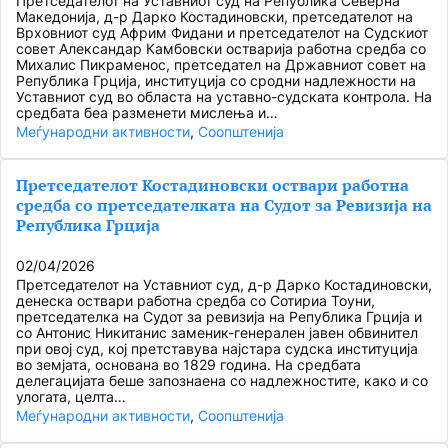
Претседателот на Уставниот суд на Република Северна
Македонија, д-р Дарко Костадиновски, претседателот на
Врховниот суд Африм Фидани и претседателот на Судскиот
совет Александар Камбовски остварија работна средба со
Михалис Пикраменос, претседател на Државниот совет на
Република Грција, институција со сродни надлежности на
Уставниот суд во областа на уставно-судската контрола. На
средбата беа разменети мислења и…
Меѓународни активности
, 
Соопштенија
Претседателот Костадиновски оствари работна
средба со претседателката на Судот за Ревизија на
Република Грција
02/04/2026
Претседателот на Уставниот суд, д-р Дарко Костадиновски,
денеска оствари работна средба со Сотириа Тоуни,
претседателка на Судот за ревизија на Република Грција и
со Антонис Никитанис заменик-генерален јавен обвинител
при овој суд, кој претставува најстара судска институција
во земјата, основана во 1829 година. На средбата
делегацијата беше запознаена со надлежностите, како и со
улогата, целта…
Меѓународни активности
, 
Соопштенија