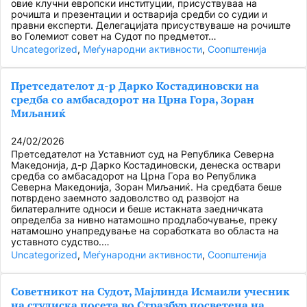
овие клучни европски институции, присуствуваа на
рочишта и презентации и остварија средби со судии и
правни експерти. Делегацијата присуствуваше на рочиште
во Големиот совет на Судот по предметот…
Uncategorized
, 
Меѓународни активности
, 
Соопштенија
Претседателот д-р Дарко Костадиновски на
средба со амбасадорот на Црна Гора, Зоран
Миљаниќ
24/02/2026
Претседателот на Уставниот суд на Република Северна
Македонија, д-р Дарко Костадиновски, денеска оствари
средба со амбасадорот на Црна Гора во Република
Северна Македонија, Зоран Миљаниќ. На средбата беше
потврдено заемното задоволство од развојот на
билатералните односи и беше истакната заедничката
определба за нивно натамошно продлабочување, преку
натамошно унапредување на соработката во областа на
уставното судство.…
Uncategorized
, 
Меѓународни активности
, 
Соопштенија
Советникот на Судот, Мајлинда Исмаили учесник
на студиска посета во Стразбур посветена на