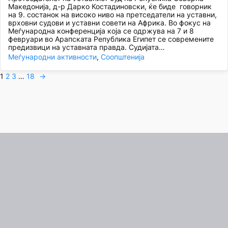
Македонија, д-р Дарко Костадиновски, ќе биде говорник
на 9. состанок на високо ниво на претседатели на уставни,
врховни судови и уставни совети на Африка. Во фокус на
Меѓународна конференција која се одржува на 7 и 8
февруари во Арапската Република Египет се современите
предизвици на уставната правда. Судијата…
Меѓународни активности
, 
Соопштенија
1
2
3
…
18
→