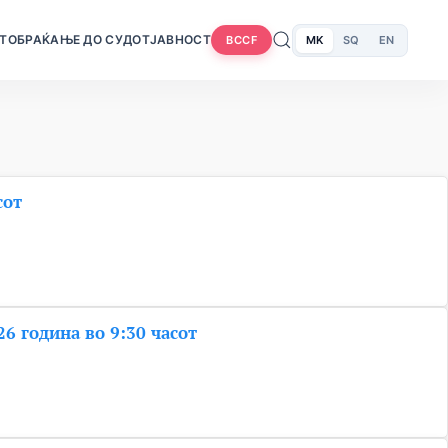
Т
ОБРАЌАЊЕ ДО СУДОТ
ЈАВНОСТ
MK
SQ
EN
BCCF
сот
26 година во 9:30 часот