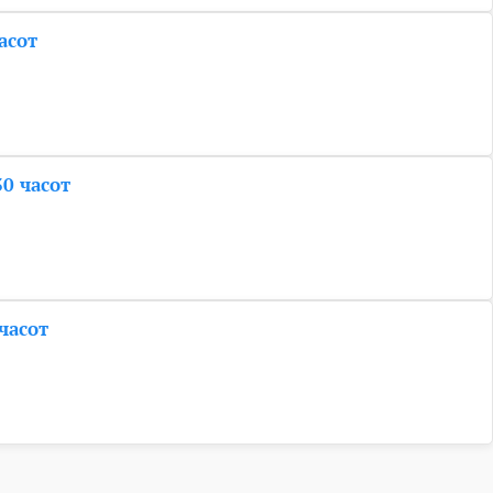
асот
30 часот
 часот