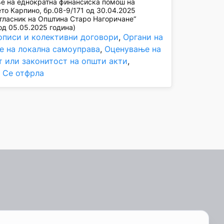
е на еднократна финансиска помош на
о Карпино, бр.08-9/171 од 30.04.2025
гласник на Општина Старо Нагоричане“
од 05.05.2025 година)
описи и колективни договори
, 
Органи на
е на локална самоуправа
, 
Оценување на
т или законитост на општи акти
, 
, 
Се отфрла