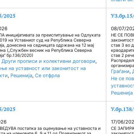
5/2025
УЗ.бр.15
026
08/07/20
А иницијативата за преиспитување на Одлуката
НЕ СЕ ПОВ
2019 на Уставниот суд на Република Северна
законитост
ја, донесена на седницата одржана на 12 мај
став 3 во д
ина („Службен весник на Република Северна
крводарите
ја“ бр.136/2020)
став 2 рече
Распределб
, 
Други прописи и колективни договори
, 
организир
ње на уставност или законитост на
Граѓани
, 
кти
, 
Решенија
, 
Се отфрла
Не се по
уставнос
Решенија
5/2025
У.бр.138
026
17/06/20
ВЕДУВА постапка за оценување на уставноста и
СЕ ЗАПИРА 
та на членовите 6, 9 и 11 од Правилникот за
законитост