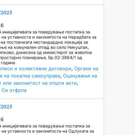
/2025
26
иницијативата за поведување постапка за
на уставноста и законитоста на Наредбата за
на постоечката нестандардна локација за
ње на комунален отпад во село Никуштак,
пково, донесена од министерот за животна
просторно планирање, бр.02-3864/1 од
 година
описи и колективни договори
, 
Органи на
е на локална самоуправа
, 
Оценување на
т или законитост на општи акти
, 
, 
Се отфрла
/2025
26
иницијативата за поведување постапка за
на уставноста и законитоста на Одлуката за