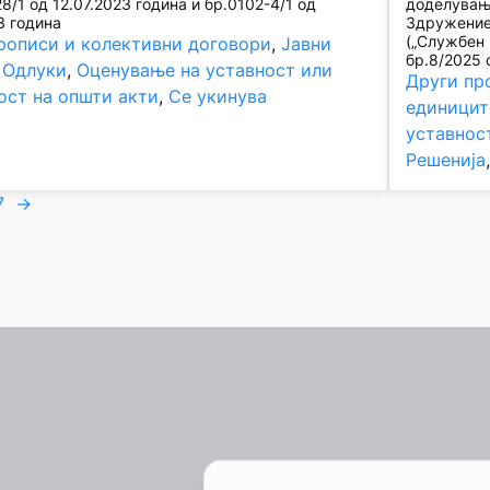
8/1 од 12.07.2023 година и бр.0102-4/1 од
доделувањ
3 година
Здружениет
(„Службен 
рописи и колективни договори
, 
Јавни
бр.8/2025 
 
Одлуки
, 
Оценување на уставност или
Други пр
ост на општи акти
, 
Се укинува
единицит
уставнос
Решенија
7
→