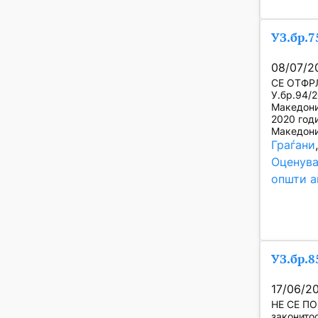
УЗ.бр.7
08/07/2
СЕ ОТФРЛ
У.бр.94/
Македони
2020 год
Македони
Граѓани
Оценува
општи а
УЗ.бр.8
17/06/2
НЕ СЕ ПО
законитос