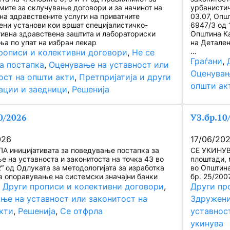
мите за склучување договори и за начинот на
урбанистич
на здравствените услуги на приватните
03.07, Опш
ени установи кои вршат специјалистичко-
6947/3 од 
тивна здравствена заштита и лабораториски
Општина Ка
ња по упат на избран лекар
на Детален
…
рописи и колективни договори
, 
Не се
Граѓани
, 
а постапка
, 
Оценување на уставност или
Оценувањ
ост на општи акти
, 
Претпријатија и други
општи ак
ации и заедници
, 
Решенија
0/2026
УЗ.бр.10
026
17/06/20
А иницијативата за поведување постапка за
СЕ УКИНУВ
е на уставноста и законитоста на точка 43 во
плоштади, 
2“ од Одлуката за методологијата за изработка
во Општина
за опоравување на системски значајни банки
бр. 25/200
, 
Други прописи и колективни договори
, 
Други пр
ње на уставност или законитост на
Здружени
кти
, 
Решенија
, 
Се отфрла
уставнос
укинува