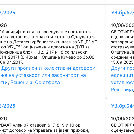
3/2025
УЗ.бр.67
026
10/06/20
А иницијативата за поведување постапка за
СЕ ОТФРЛА 
е на уставноста и законитоста на Одлуката за
оценување 
ње на Детален урбанистички план за УЕ „Г“, УБ
затворање 
л од УБ „Г5“ од (измена и дополна на ДУП за
отстранува
ожионица блок 11,12,12,17 и 18 со плански
Општина Ли
14-2017) (8.43ха) – Општина Кичево со бр.08-
средина и 
 06.04.2017…
15.09.2025
, 
Други прописи и колективни договори
, 
Други пр
ње на уставност или законитост на
единицит
кти
, 
Решенија
, 
Се отфрла
уставнос
Решенија
2/2025
УЗ.бр.34
026
10/06/20
ААТ член 97 ставови 6, 7, 8, 9 и 10 од
СЕ ОТФРЛА 
иот договор на Управата за јавни приходи,
оценување 