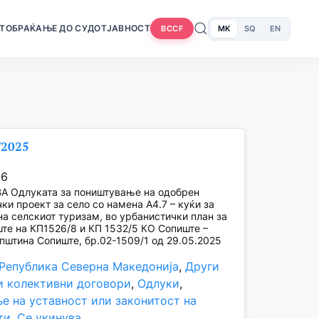
Т
ОБРАЌАЊЕ ДО СУДОТ
ЈАВНОСТ
MK
SQ
EN
BCCF
/2025
26
А Одлуката за поништување на одобрен
ки проект за село со намена А4.7 – куќи за
на селскиот туризам, во урбанистички план за
те на КП1526/8 и КП 1532/5 КО Сопиште –
пштина Сопиште, бр.02-1509/1 од 29.05.2025
 Република Северна Македонија
, 
Други
и колективни договори
, 
Одлуки
, 
е на уставност или законитост на
ти
, 
Се укинува