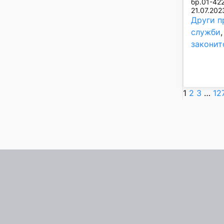
бр.01-422
21.07.202
Други п
служби
,
законит
1
2
3
…
12