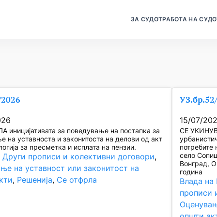
ЗА СУДОТ
РАБОТА НА СУДО
/2026
УЗ.бр.52
026
15/07/20
А иницијативата за поведување на постапка за
СЕ УКИНУВ
е на уставноста и законитоста на делови од акт
урбанистич
огија за пресметка и исплата на пензии.
потребите 
село Сопиш
, 
Други прописи и колективни договори
, 
Вонград, О
ње на уставност или законитост на
година
кти
, 
Решенија
, 
Се отфрла
Влада на
прописи 
Оценувањ
општи ак