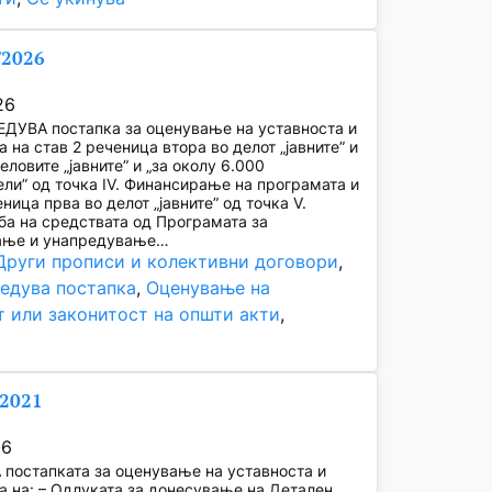
/2026
26
ЕДУВА постапка за оценување на уставноста и
а на став 2 реченица втора во делот „јавните” и
еловите „јавните” и „за околу 6.000
ли” од точка IV. Финансирање на програмата и
ница прва во делот „јавните” од точка V.
а на средствата од Програмата за
ање и унапредување…
Други прописи и колективни договори
, 
ведува постапка
, 
Оценување на
т или законитост на општи акти
, 
/2021
26
постапката за оценување на уставноста и
а на: – Одлуката за донесување на Детален