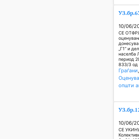
УЗ.бр.6
10/06/2
СЕ ОТФРЛ
оценувањ
донесува
„Г1“ и де
населба Л
период 20
833/3 од
Граѓани
Оценува
општи а
УЗ.бр.1
10/06/2
СЕ УКИНУВ
Колективн