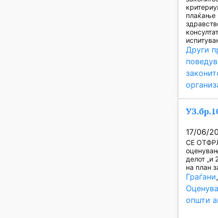
критериу
плаќање 
здравств
консулта
испитува
Други п
поведув
законит
организ
УЗ.бр.1
17/06/2
СЕ ОТФРЛ
оценувањ
делот „и 
на план 
Граѓани
Оценува
општи а