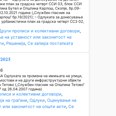
ки план за градска четврт ССИ 03, блок ССИ
тина Бутел и Општина Карпош, Скопје, бр.09-
12.10.2021 година („Службен гласник на
рпош“ бр.19/2021); – Одлуката за донесување
 урбанистички план за градска четврт ССЗ 02,
Други прописи и колективни договори
, 
е на уставност или законитост на
ти
, 
Решенија
, 
Се запира постапката
/2025
26
А Одлуката за промена на имињата на улици,
мостови и на други инфраструктурни објекти
 Тетово („Службен гласник на Општина Тетово“
7 од 26.04.2007 година)
описи и колективни договори
, 
ја на граѓани
, 
Одлуки
, 
Оценување на
т или законитост на општи акти
, 
Се