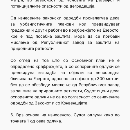
потенцијалните опасности од деградација.
Од изнесените законски одредби произлегува дека
за урбанистичките планови кои предвидуваат
градежни и други работи во крајбрежјето на Езерото,
кое е под посебна заштита, мора да се прибави
мислење од Републичкиот завод за заштита на
природните реткости.
Со оглед на тоа што со Основниот план не е
определено крајбрежјето, а со оспорените одлуки се
предвидува изградба на објекти во непосредна
близина на Езерото, односно во појасот до 300 метри,
без да се обезбеди мислење од Републичкиот завод
за заштита на природните реткости, Судот оцени дека
оспорените одлуки не се во согласност со означените
одредби од Законот и со Конвенцијата.
6. Врз основа на изнесеното, Судот одлучи како во
точката 1 од оваа одлука.