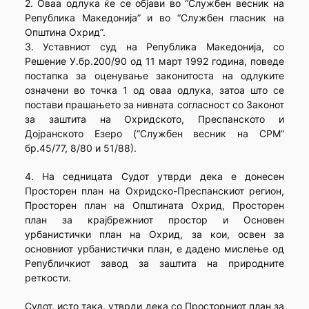
2. Оваа одлука ќе се објави во “Службен весник на
Република Македонија” и во “Службен гласник на
Општина Охрид”.
3. Уставниот суд на Република Македонија, со
Решение У.бр.200/90 од 11 март 1992 година, поведе
постапка за оценување законитоста на одлуките
означени во точка 1 од оваа одлука, затоа што се
постави прашањето за нивната согласност со Законот
за заштита на Охридското, Преспанското и
Дојранското Езеро (“Службен весник на СРМ”
бр.45/77, 8/80 и 51/88).
4. На седницата Судот утврди дека е донесен
Просторен план на Охридско-Преспанскиот регион,
Просторен план на Општината Охрид, Просторен
план за крајбрежниот простор и Основен
урбанистички план на Охрид, за кои, освен за
основниот урбанистички план, е дадено мислење од
Републичкиот завод за заштита на природните
реткости.
Судот, исто така, утврди дека со Просторниот план за