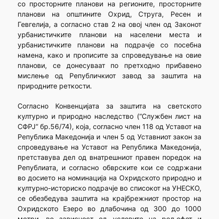
со просторните планови на регионите, просторните
планови на општините Охрид, Струга, Ресен и
Гевгелија, а согласно став 2 на овој член од Законот
урбанистичките планови на населени места и
урбанистичките планови на подрачје со посебна
намена, како и прописите за спроведување на овие
планови, се донесуваат по претходно прибавено
мислење од Републичкиот завод за заштита на
природните реткости.
Согласно Конвенцијата за заштита на светското
културно и природно наследство (“Службен лист на
СФРЈ” бр.56/74), која, согласно член 118 од Уставот на
Република Македонија и член 5 од Уставниот закон за
спроведување на Уставот на Република Македонија,
претставува дел од внатрешниот правен поредок на
Републиата, и согласно обврските кои се содржани
во досието на номинација на Охридското природно и
културно-историско подрачје во списокот на УНЕСКО,
се обезбедува заштита на крајбрежниот простор на
Охридското Езеро во длабочина од 300 до 1000
метри, во зависност од условите на рељефот и