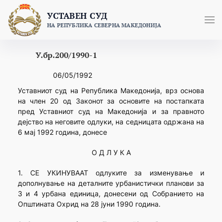
Skip
УСТАВЕН СУД
to
НА РЕПУБЛИКА СЕВЕРНА МАКЕДОНИЈА
content
У.бр.200/1990-1
06/05/1992
Уставниот суд на Република Македонија, врз основа
на член 20 од Законот за основите на постапката
пред Уставниот суд на Македонија и за правното
дејство на неговите одлуки, на седницата одржана на
6 мај 1992 година, донесе
О Д Л У К А
1. СЕ УКИНУВААТ одлуките за изменување и
дополнување на деталните урбанистички планови за
3 и 4 урбана единица, донесени од Собранието на
Општината Охрид на 28 јуни 1990 година.