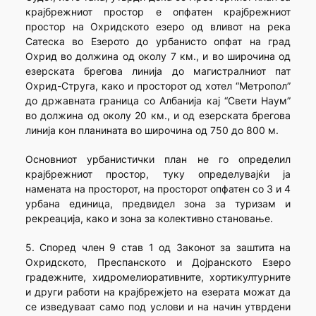
крајбрежниот простор е опфатен крајбрежниот
простор на Охридското езеро од вливот на река
Сатеска во Езерото до урбанисто опфат на град
Охрид во должина од околу 7 км., и во широчина од
езерската брегова линија до магистралниот пат
Охрид-Струга, како и просторот од хотел “Метропол”
до државната граница со Албанија кај “Свети Наум”
во должина од околу 20 км., и од езерската брегова
линија кон планината во широчина од 750 до 800 м.
Основниот урбанистички план не го определил
крајбрежниот простор, туку определувајќи ја
намената на просторот, на просторот опфатен со 3 и 4
урбана единица, предвидел зона за туризам и
рекреација, како и зона за колективно становање.
5. Според член 9 став 1 од Законот за заштита на
Охридското, Преспанското и Дојранското Езеро
градежните, хидромелиоративните, хортикултурните
и други работи на крајбрежјето на езерата можат да
се изведуваат само под услови и на начин утврдени