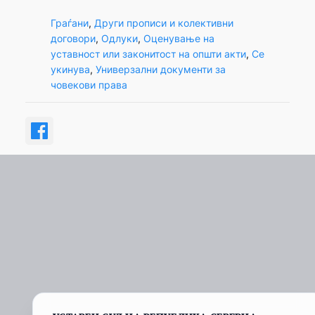
Граѓани
, 
Други прописи и колективни
договори
, 
Одлуки
, 
Оценување на
уставност или законитост на општи акти
, 
Се
укинува
, 
Универзални документи за
човекови права