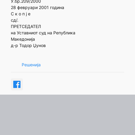
У.бр.209/2000
28 февруари 2001 година
С к о п ј е
сд/.
ПРЕТСЕДАТЕЛ
на Уставниот суд на Република
Македонија
д-р Тодор Џунов
Решенија