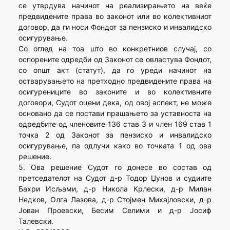
се утврдува начинот на реализирањето на веќе
предвидените права во законот или во колективниот
договор, да ги носи Фондот за пензиско и инвалидско
осигурување.
Со оглед на тоа што во конкретниов случај, со
оспорените одредби од Законот се овластува Фондот,
со општ акт (статут), да го уреди начинот на
остварувањето на претходно предвидените права на
осигурениците во законите и во колективните
договори, Судот оцени дека, од овој аспект, не може
основано да се постави прашањето за уставноста на
одредбите од членовите 136 став 3 и член 169 став 1
точка 2 од Законот за пензиско и инвалидско
осигурување, па одлучи како во точката 1 од ова
решение.
5. Ова решение Судот го донесе во состав од
претседателот на Судот д-р Тодор Џунов и судиите
Бахри Исљами, д-р Никола Крлески, д-р Милан
Недков, Олга Лазова, д-р Стојмен Михајловски, д-р
Јован Проевски, Бесим Селими и д-р Јосиф
Талевски.