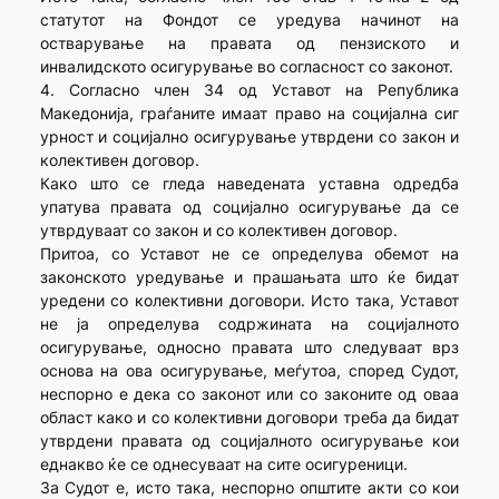
статутот на Фондот се уредува начинот на
остварување на правата од пензиското и
инвалидското осигурување во согласност со законот.
4. Согласно член 34 од Уставот на Република
Македонија, граѓаните имаат право на социјална сиг
урност и социјално осигурување утврдени со закон и
колективен договор.
Како што се гледа наведената уставна одредба
упатува правата од социјално осигурување да се
утврдуваат со закон и со колективен договор.
Притоа, со Уставот не се определува обемот на
законското уредување и прашањата што ќе бидат
уредени со колективни договори. Исто така, Уставот
не ја определува содржината на социјалното
осигурување, односно правата што следуваат врз
основа на ова осигурување, меѓутоа, според Судот,
неспорно е дека со законот или со законите од оваа
област како и со колективни договори треба да бидат
утврдени правата од социјалното осигурување кои
еднакво ќе се однесуваат на сите осигуреници.
За Судот е, исто така, неспорно општите акти со кои