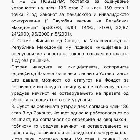
1. НЕ СЕ ПОВЕДУВА постапка за оценување
уставноста на член 136 став 3 и член 169 став 1
точка 2 од Законот за пензиското и инвалидското
осигурување (” Службен весник на Република
Македонија” бр.80/93, 3/94, 14/95, 71/96, 32/97,
24/2000, 96/2000 и 5/2001).
2. Стамен Филипов од Скопје, на Уставниот суд на
Република Македонија му поднесе иницијатива за
оценување уставноста на законот означен во точката
1 од ова решение.
Според наводите во иницијативата, оспорените
одредби од Законот биле несогласни со Уставот затоа
што давале можност со статутот на Фондот за
пензиско и инвалидско осигурување поблиску да се
уредува начинот на остварувањето на правата од
областа на социјалното осигурување.
3. Судот на седницата утврди дека согласно член 136
став 3 од Законот, Фондот односно работодавецот со
општ акт, во согласност со одредбите на овој закон ,
поблиску го уредува начинот на остварувањето на
правата од пензиското и инвалидското осигурување.
Исто така, согласно член 169 став 1 точка 2 од