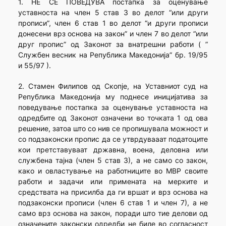
1. НЕ СЕ ПОВЕДУВА постапка за оценување
уставноста на член 5 став 3 во делот “или други
прописи”, член 6 став 1 во делот “и други прописи
донесени врз основа на закон” и член 7 во делот “или
друг пропис” од Законот за внатрешни работи ( ”
Службен весник на Република Македонија” бр. 19/95
и 55/97 ).
2. Стамен Филипов од Скопје, на Уставниот суд на
Република Македонија му поднесе иницијатива за
поведување постапка за оценување уставноста на
одредбите од Законот означени во точката 1 од ова
решение, затоа што со нив се пропишувала можност и
со подзаконски пропис да се утврдувааат податоците
кои претставуваат државна, воена, деловна или
службена тајна (член 5 став 3), а не само со закон,
како и овластување на работниците во МВР своите
работи и задачи или примената на мерките и
средствата на присилба да ги вршат и врз основа на
подзаконски прописи (член 6 став 1 и член 7), а не
само врз основа на закон, поради што тие делови од
означените законски одредби не биле во согласност