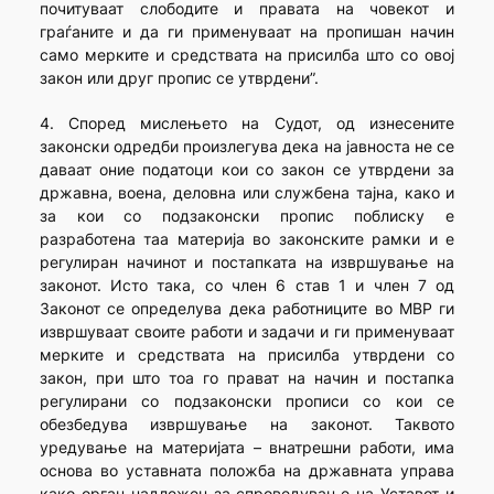
почитуваат слободите и правата на човекот и
граѓаните и да ги применуваат на пропишан начин
само мерките и средствата на присилба што со овој
закон или друг пропис се утврдени”.
4. Според мислењето на Судот, од изнесените
законски одредби произлегува дека на јавноста не се
даваат оние податоци кои со закон се утврдени за
државна, воена, деловна или службена тајна, како и
за кои со подзаконски пропис поблиску е
разработена таа материја во законските рамки и е
регулиран начинот и постапката на извршување на
законот. Исто така, со член 6 став 1 и член 7 од
Законот се определува дека работниците во МВР ги
извршуваат своите работи и задачи и ги применуваат
мерките и средствата на присилба утврдени со
закон, при што тоа го прават на начин и постапка
регулирани со подзаконски прописи со кои се
обезбедува извршување на законот. Таквото
уредување на материјата – внатрешни работи, има
основа во уставната положба на државната управа
како орган надлежен за спроведување на Уставот и