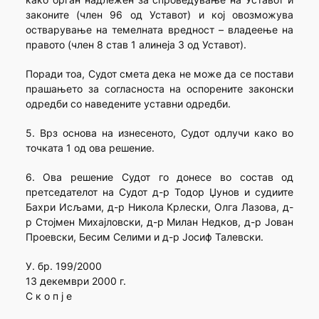
законите (член 96 од Уставот) и кој овозможува
остварување на темелната вредност – владеење на
правото (член 8 став 1 алинеја 3 од Уставот).
Поради тоа, Судот смета дека не може да се постави
прашањето за согласноста на оспорените законски
одредби со наведените уставни одредби.
5. Врз основа на изнесеното, Судот одлучи како во
точката 1 од ова решение.
6. Ова решение Судот го донесе во состав од
претседателот на Судот д-р Тодор Џунов и судиите
Бахри Исљами, д-р Никола Крлески, Олга Лазова, д-
р Стојмен Михајловски, д-р Милан Недков, д-р Јован
Проевски, Бесим Селими и д-р Јосиф Талевски.
У. бр. 199/2000
13 декември 2000 г.
С к о п ј е