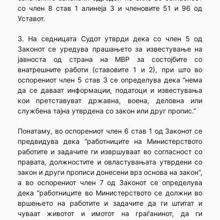
со член 8 став 1 алинеја 3 и членовите 51 и 96 од
Уставот.
3. На седницата Судот утврди дека со член 5 од
Законот се уредува прашањето за известување на
јавноста од страна на МВР за состојбите со
внатрешните работи (ставовите 1 и 2), при што во
оспорениот член 5 став 3 се определува дека “нема
да се даваат информации, податоци и известувања
кои претставуват државна, воена, деловна или
службена тајна утврдена со закон или друг пропис.”
Понатаму, во оспорениот член 6 став 1 од Законот се
предвидува дека “работниците на Министерството
работите и задачите ги извршуваат во согласност со
правата, должностите и овластувањата утврдени со
закон и други прописи донесени врз основа на закон”,
а во оспорениот член 7 од Законот се определува
дека “работниците во Министерството се должни во
вршењето на работите и задачите да ги штитат и
чуваат животот и имотот на граѓанинот, да ги