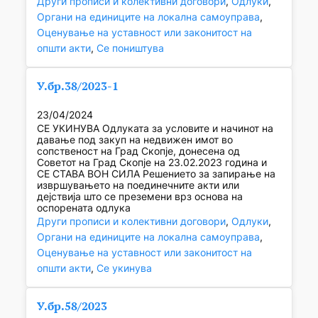
Други прописи и колективни договори
, 
Одлуки
, 
Органи на единиците на локална самоуправа
, 
Оценување на уставност или законитост на
општи акти
, 
Се поништува
У.бр.38/2023-1
23/04/2024
СЕ УКИНУВА Одлуката за условите и начинот на
давање под закуп на недвижен имот во
сопственост на Град Скопје, донесена од
Советот на Град Скопје на 23.02.2023 година и
СЕ СТАВА ВОН СИЛА Решението за запирање на
извршувањето на поединечните акти или
дејствија што се преземени врз основа на
оспорената одлука
Други прописи и колективни договори
, 
Одлуки
, 
Органи на единиците на локална самоуправа
, 
Оценување на уставност или законитост на
општи акти
, 
Се укинува
У.бр.58/2023