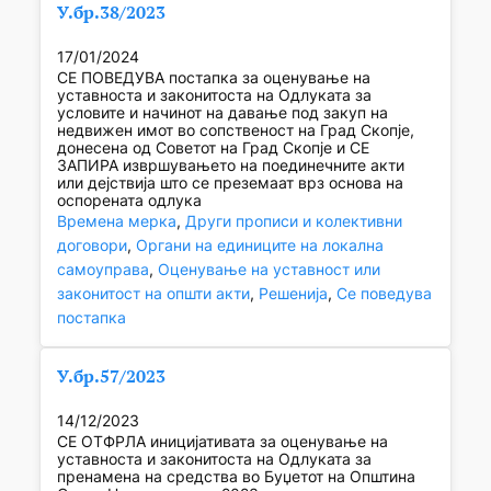
У.бр.38/2023
17/01/2024
СЕ ПОВЕДУВА постапка за оценување на
уставноста и законитоста на Одлуката за
условите и начинот на давање под закуп на
недвижен имот во сопственост на Град Скопје,
донесена од Советот на Град Скопје и СЕ
ЗАПИРА извршувањето на поединечните акти
или дејствија што се преземаат врз основа на
оспорената одлука
Времена мерка
, 
Други прописи и колективни
договори
, 
Органи на единиците на локална
самоуправа
, 
Оценување на уставност или
законитост на општи акти
, 
Решенија
, 
Се поведува
постапка
У.бр.57/2023
14/12/2023
СЕ ОТФРЛА иницијативата за оценување на
уставноста и законитоста на Одлуката за
пренамена на средства во Буџетот на Општина