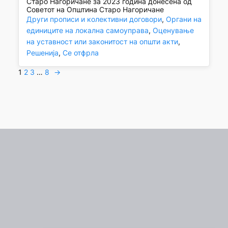
Старо Нагоричане за 2023 година донесена од
Советот на Општина Старо Нагоричане
Други прописи и колективни договори
, 
Органи на
единиците на локална самоуправа
, 
Оценување
на уставност или законитост на општи акти
, 
Решенија
, 
Се отфрла
1
2
3
…
8
→