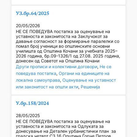
УЗ.бр.64/2025
20/05/2026
НЕ СЕ ПОВЕДУВА постапка за оценување на
уставноста и законитоста на Заклучокот за
давање согласност за формирање паралелки со
помал број ученици во општинските основни
училишта од Општина Кочани за учебната 2025–
2026 година, бр.09-1326/1 од 27.08. 2025 година,
донесен од Советот на Општина Кочани
Други прописи и колективни договори
, 
Не се
поведува постапка
, 
Органи на единиците на
локална самоуправа
, 
Оценување на уставност
или законитост на општи акти
, 
Решенија
У.бр.158/2024
28/05/2025
НЕ СЕ ПОВЕДУВА постапка за оценување на
уставноста и законитоста на Одлуката за
донесување на Детален урбанистички план за
градска четврт C3 16 Општина Ѓорче Петров,