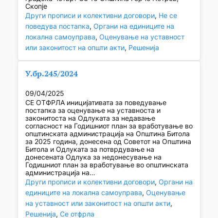
Скопје
Други прописи и колективни договори
, 
Не се
поведува постапка
, 
Органи на единиците на
локална самоуправа
, 
Оценување на уставност
или законитост на општи акти
, 
Решенија
У.бр.245/2024
09/04/2025
СЕ ОТФРЛА иницијативата за поведување
постапка за оценување на уставноста и
законитоста на Одлуката за недавање
согласност на Годишниот план за вработување во
општинската администрација на Општина Битола
за 2025 година, донесена од Советот на Општина
Битола и Одлуката за потврдување на
донесената Одлука за недонесување на
Годишниот план за вработување во општинската
администрација на…
Други прописи и колективни договори
, 
Органи на
единиците на локална самоуправа
, 
Оценување
на уставност или законитост на општи акти
, 
Решенија
, 
Се отфрла