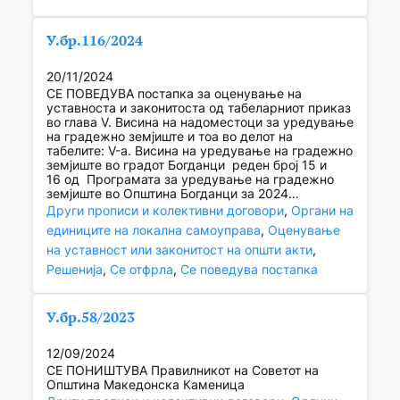
У.бр.116/2024
20/11/2024
СЕ ПОВЕДУВА постапка за оценување на
уставноста и законитоста од табеларниот приказ
во глава V. Висина на надоместоци за уредување
на градежно земјиште и тоа во делот на
табелите: V-а. Висина на уредување на градежно
земјиште во градот Богданци реден број 15 и
16 од Програмата за уредување на градежно
земјиште во Општина Богданци за 2024…
Други прописи и колективни договори
, 
Органи на
единиците на локална самоуправа
, 
Оценување
на уставност или законитост на општи акти
, 
Решенија
, 
Се отфрла
, 
Се поведува постапка
У.бр.58/2023
12/09/2024
СЕ ПОНИШТУВА Правилникот на Советот на
Општина Македонска Каменица