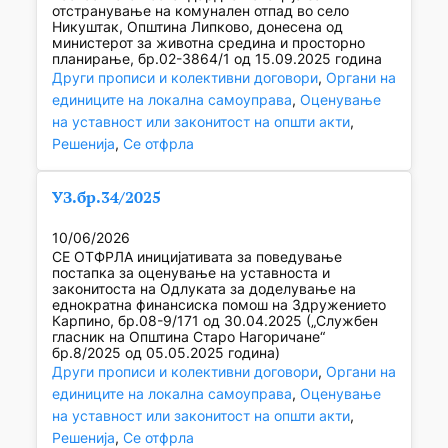
отстранување на комунален отпад во село
Никуштак, Општина Липково, донесена од
министерот за животна средина и просторно
планирање, бр.02-3864/1 од 15.09.2025 година
Други прописи и колективни договори
, 
Органи на
единиците на локална самоуправа
, 
Оценување
на уставност или законитост на општи акти
, 
Решенија
, 
Се отфрла
УЗ.бр.34/2025
10/06/2026
СЕ ОТФРЛА иницијативата за поведување
постапка за оценување на уставноста и
законитоста на Одлуката за доделување на
еднократна финансиска помош на Здружението
Карпино, бр.08-9/171 од 30.04.2025 („Службен
гласник на Општина Старо Нагоричане“
бр.8/2025 од 05.05.2025 година)
Други прописи и колективни договори
, 
Органи на
единиците на локална самоуправа
, 
Оценување
на уставност или законитост на општи акти
, 
Решенија
, 
Се отфрла