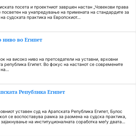
диската посета и проектниот завршен настан „Човекови права
е посветен на унапредување на примената на стандардите за
 на судската практика на Европскиот…
о ниво во Египет
нок на високо ниво на претседатели на уставни, врховни
та република Египет. Во фокус на настанот се современите
а на…
апската Република Египет
овниот уставен суд на Арапската Република Египет, Булос
кол се воспоставува рамка за размена на судска практика,
а зајакнување на институционалната соработка меѓу двата…