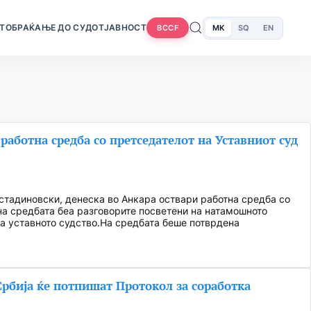
Т
ОБРАЌАЊЕ ДО СУДОТ
ЈАВНОСТ
MK
SQ
EN
BCCF
работна средба со претседателот на Уставниот суд
стадиновски, денеска во Анкара оствари работна средба со
 на средбата беа разговорите посветени на натамошното
а уставното судство.На средбата беше потврдена
Србија ќе потпишат Протокол за соработка