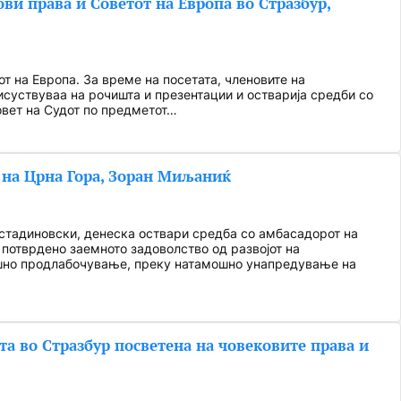
ови права и Советот на Европа во Стразбур,
от на Европа. За време на посетата, членовите на
исуствуваа на рочишта и презентации и остварија средби со
овет на Судот по предметот…
т на Црна Гора, Зоран Миљаниќ
остадиновски, денеска оствари средба со амбасадорот на
потврдено заемното задоволство од развојот на
ошно продлабочување, преку натамошно унапредување на
та во Стразбур посветена на човековите права и