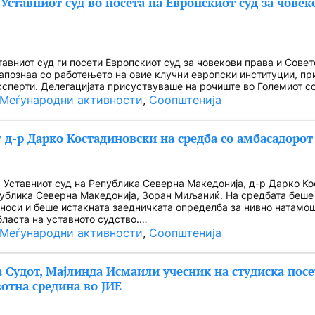
 Уставниот суд во посета на Европскиот суд за човек
тавниот суд ги посети Европскиот суд за човекови права и Совет
запознаа со работењето на овие клучни европски институции, пр
ксперти. Делегацијата присуствуваше на рочиште во Големиот с
Меѓународни активности
, 
Соопштенија
 д-р Дарко Костадиновски на средба со амбасадоро
 Уставниот суд на Република Северна Македонија, д-р Дарко К
ублика Северна Македонија, Зоран Миљаниќ. На средбата беше 
дноси и беше истакната заедничката определба за нивно натам
бласта на уставното судство.…
Меѓународни активности
, 
Соопштенија
 Судот, Мајлинда Исмаили учесник на студиска посе
отна средина во ЈИЕ