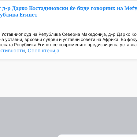
 д-р Дарко Костадиновски ќе биде говорник на Меѓу
публика Египет
 Уставниот суд на Република Северна Македонија, д-р Дарко Ко
на уставни, врховни судови и уставни совети на Африка. Во фок
ската Република Египет се современите предизвици на уставна
ктивности
, 
Соопштенија