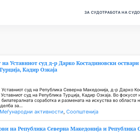
ЗА СУДОТ
РАБОТА НА СУДО
 на Уставниот суд д-р Дарко Костадиновски оствари 
Турција, Кадир Озкаја
 Уставниот суд на Република Северна Македонија, д-р Дарко Ко
 Уставниот суд на Република Турција, Кадир Озкаја. Во фокусот
билатералната соработка и размената на искуства во областа н
еделба за…
Меѓународни активности
, 
Соопштенија
ови на Република Северна Македонија и Република 