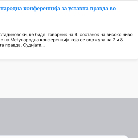
народна конференција за уставна правда во
стадиновски, ќе биде говорник на 9. состанок на високо ниво
ус на Меѓународна конференција која се одржува на 7 и 8
та правда. Судијата…