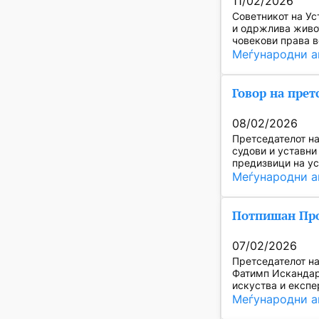
11/02/2026
Советникот на Ус
и одржлива живот
човекови права в
Меѓународни а
Говор на прет
08/02/2026
Претседателот на
судови и уставни
предизвици на ус
Меѓународни а
Потпишан Прот
07/02/2026
Претседателот на
Фатимп Искандар 
искуства и експе
Меѓународни а