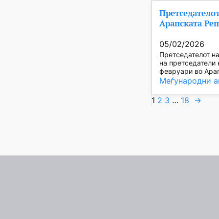
Претседателот
Арапската Ре
05/02/2026
Претседателот на
на претседатели 
февруари во Арап
Меѓународни а
1
2
3
…
18
→