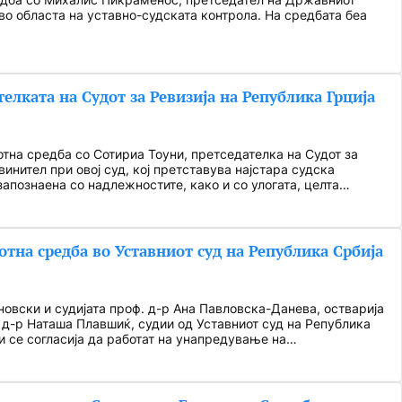
во областа на уставно-судската контрола. На средбата беа
елката на Судот за Ревизија на Република Грција
тна средба со Сотириа Тоуни, претседателка на Судот за
инител при овој суд, кој претставува најстара судска
 запознаена со надлежностите, како и со улогата, целта…
отна средба во Уставниот суд на Република Србија
овски и судијата проф. д-р Ана Павловска-Данева, остварија
 д-р Наташа Плавшиќ, судии од Уставниот суд на Република
и се согласија да работат на унапредување на…