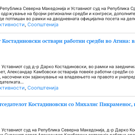
 Република Северна Македонија и Уставниот суд на Република Срб
 одржување на бројни регионални средби и конгреси, дополните
де потпишан во рамки на дводневната официјална посета на дел
ктивности
, 
Соопштенија
 Костадиновски оствари работни средби во Атина: в
 Уставниот суд д-р Дарко Костадиновски, во рамки на заедничк
вет, Александар Камбовски остварија повеќе работни средби со
, насочени кон зајакнување на владеењето на правото и унапре
едателката…
ктивности
, 
Соопштенија
тседателот Костадиновски со Михалис Пикраменос, 
 Уставниот суд на Република Северна Македонија, д-р Дарко К
на Судскиот совет Александар Камбовски остварија работна с