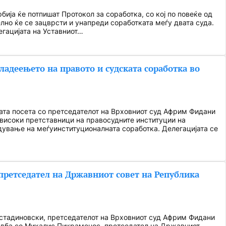
ија ќе потпишат Протокол за соработка, со кој по повеќе од
лно ќе се зацврсти и унапреди соработката меѓу двата суда.
егацијата на Уставниот…
ладеењето на правото и судската соработка во
ата посета со претседателот на Врховниот суд Африм Фидани
 високи претставници на правосудните институции на
дување на меѓуинституционалната соработка. Делегацијата се
претседател на Државниот совет на Република
остадиновски, претседателот на Врховниот суд Африм Фидани
редба со Михалис Пикраменос, претседател на Државниот