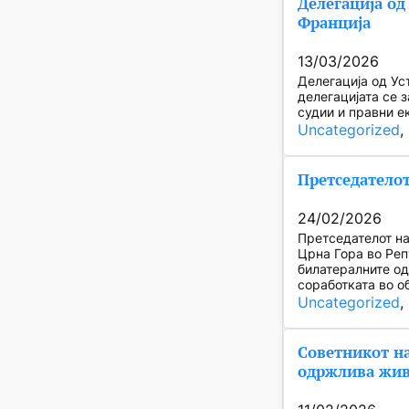
Делегација од
Франција
13/03/2026
Делегација од Ус
делегацијата се 
судии и правни е
Uncategorized
, 
Претседателот
24/02/2026
Претседателот на
Црна Гора во Реп
билатералните о
соработката во о
Uncategorized
, 
Советникот на
одржлива жив