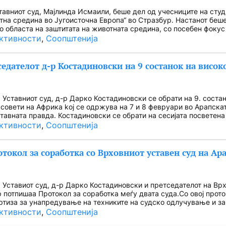
тавниот суд, Мајлинда Исмаили, беше дел од учесниците на сту
на средина во Југоисточна Европа“ во Стразбур. Настанот беш
о областа на заштитата на животната средина, со посебен фокус
ктивности
, 
Соопштенија
седателот д-р Костадиновски на 9 состанок на висок
 Уставниот суд, д-р Дарко Костадиновски се обрати на 9. соста
 совети на Африка koj се одржува на 7 и 8 февруари во Арапска
тавната правда. Костадиновски се обрати на сесијата посветен
ктивности
, 
Соопштенија
окол за соработка со Врховниот уставен суд на Ар
 Уставиот суд, д-р Дарко Костадиновски и претседателот на Врх
потпишаа Протокол за соработка меѓу двата суда.Со овој прото
ртиза за унапредување на техниките на судско одлучување и з
ктивности
, 
Соопштенија