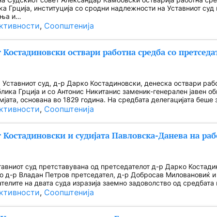
ка Грција, институција со сродни надлежности на Уставниот суд 
ења и…
ктивности
, 
Соопштенија
 Костадиновски оствари работна средба со претседат
 Уставниот суд, д-р Дарко Костадиновски, денеска оствари рабо
блика Грција и со Антонис Никитанис заменик-генерален јавен обв
емјата, основана во 1829 година. На средбата делегацијата беше
ктивности
, 
Соопштенија
 Костадиновски и судијата Павловска-Данева на раб
тавниот суд претставувана од претседателот д-р Дарко Костадин
о д-р Владан Петров претседател, д-р Добросав Миловановиќ и
телите на двата суда изразија заемно задоволство од средбата 
ктивности
, 
Соопштенија