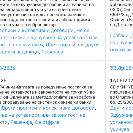
мите за склучување договори и за начинот на
урбанистич
на здравствените услуги на приватните
03.07, Опш
ени установи кои вршат специјалистичко-
6947/3 од 
тивна здравствена заштита и лабораториски
Општина Ка
ња по упат на избран лекар
на Детален
…
рописи и колективни договори
, 
Не се
Граѓани
, 
а постапка
, 
Оценување на уставност или
Оценувањ
ост на општи акти
, 
Претпријатија и други
општи ак
ации и заедници
, 
Решенија
0/2026
УЗ.бр.10
026
17/06/20
А иницијативата за поведување постапка за
СЕ УКИНУВ
е на уставноста и законитоста на точка 43 во
плоштади, 
2“ од Одлуката за методологијата за изработка
во Општина
за опоравување на системски значајни банки
бр. 25/200
, 
Други прописи и колективни договори
, 
Други пр
ње на уставност или законитост на
Здружени
кти
, 
Решенија
, 
Се отфрла
уставнос
укинува