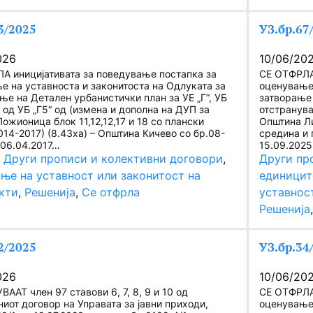
3/2025
УЗ.бр.67
026
10/06/20
А иницијативата за поведување постапка за
СЕ ОТФРЛА 
е на уставноста и законитоста на Одлуката за
оценување 
ње на Детален урбанистички план за УЕ „Г“, УБ
затворање 
л од УБ „Г5“ од (измена и дополна на ДУП за
отстранува
ожионица блок 11,12,12,17 и 18 со плански
Општина Ли
14-2017) (8.43ха) – Општина Кичево со бр.08-
средина и 
 06.04.2017…
15.09.2025
, 
Други прописи и колективни договори
, 
Други пр
ње на уставност или законитост на
единицит
кти
, 
Решенија
, 
Се отфрла
уставнос
Решенија
2/2025
УЗ.бр.34
026
10/06/20
ААТ член 97 ставови 6, 7, 8, 9 и 10 од
СЕ ОТФРЛА 
иот договор на Управата за јавни приходи,
оценување 