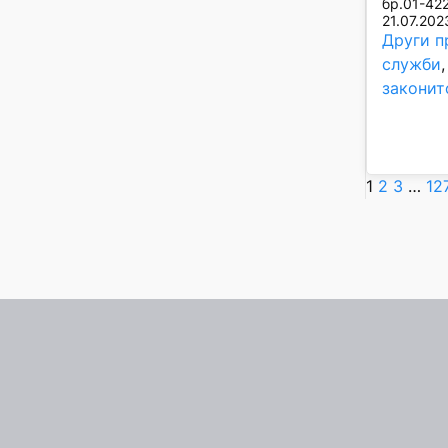
бр.01-422
21.07.202
Други п
служби
,
законит
1
2
3
…
12