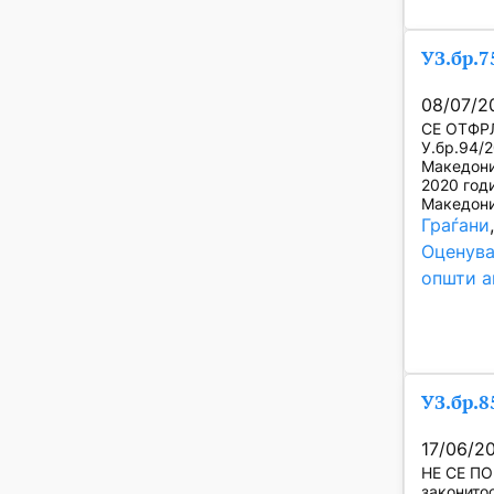
УЗ.бр.7
08/07/2
СЕ ОТФРЛ
У.бр.94/
Македони
2020 год
Македони
Граѓани
Оценува
општи а
УЗ.бр.8
17/06/2
НЕ СЕ ПО
законитос