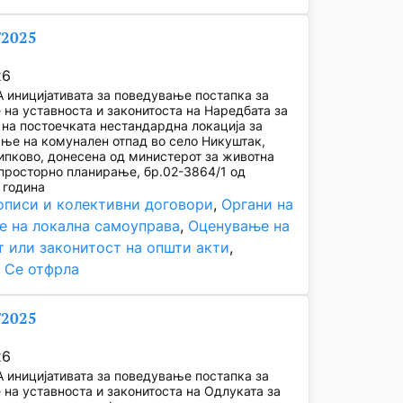
/2025
26
иницијативата за поведување постапка за
на уставноста и законитоста на Наредбата за
на постоечката нестандардна локација за
ње на комунален отпад во село Никуштак,
пково, донесена од министерот за животна
просторно планирање, бр.02-3864/1 од
 година
описи и колективни договори
, 
Органи на
е на локална самоуправа
, 
Оценување на
т или законитост на општи акти
, 
, 
Се отфрла
/2025
26
иницијативата за поведување постапка за
на уставноста и законитоста на Одлуката за