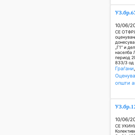
УЗ.бр.6
10/06/2
СЕ ОТФРЛ
оценувањ
донесува
„Г1“ и де
населба Л
период 20
833/3 од
Граѓани
Оценува
општи а
УЗ.бр.1
10/06/2
СЕ УКИНУВ
Колективн