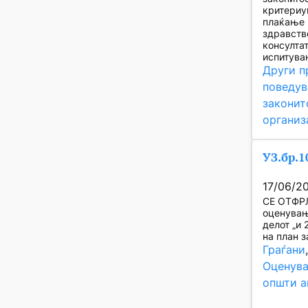
критериу
плаќање 
здравств
консулта
испитува
Други п
поведув
законит
организ
УЗ.бр.1
17/06/2
СЕ ОТФРЛ
оценувањ
делот „и 
на план 
Граѓани
Оценува
општи а