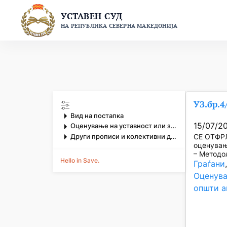
Skip
УСТАВЕН СУД
to
НА РЕПУБЛИКА СЕВЕРНА МАКЕДОНИЈА
content
УЗ.бр.4
Вид на постапка
15/07/2
Оценување на уставност или законитост на општи акти
Други прописи и колективни договори
СЕ ОТФРЛ
оценувањ
– Методол
Hello in Save.
Граѓани
Оценува
општи а