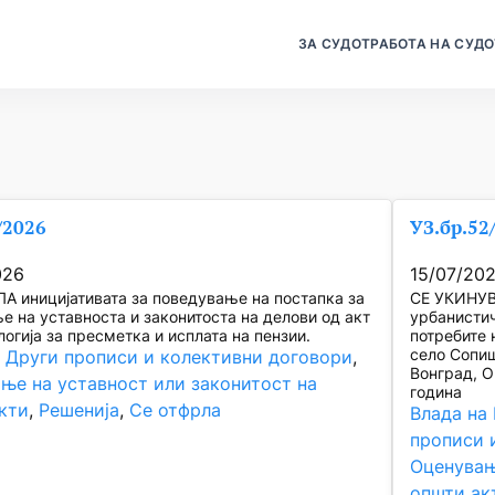
ЗА СУДОТ
РАБОТА НА СУДО
/2026
УЗ.бр.52
026
15/07/20
А иницијативата за поведување на постапка за
СЕ УКИНУВ
е на уставноста и законитоста на делови од акт
урбанистич
огија за пресметка и исплата на пензии.
потребите 
село Сопиш
, 
Други прописи и колективни договори
, 
Вонград, О
ње на уставност или законитост на
година
кти
, 
Решенија
, 
Се отфрла
Влада на
прописи 
Оценувањ
општи ак