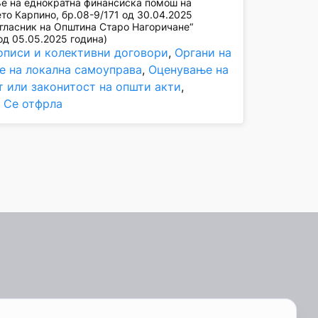
е на еднократна финансиска помош на
о Карпино, бр.08-9/171 од 30.04.2025
гласник на Општина Старо Нагоричане“
од 05.05.2025 година)
описи и колективни договори
, 
Органи на
е на локална самоуправа
, 
Оценување на
т или законитост на општи акти
, 
, 
Се отфрла