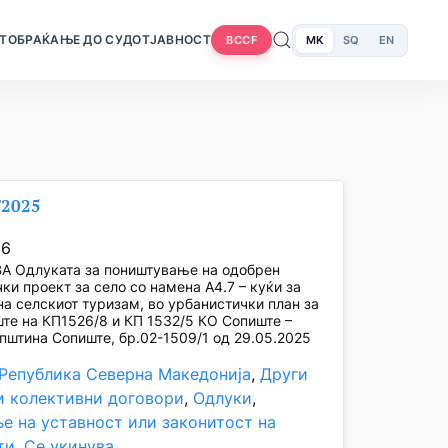
Т
ОБРАЌАЊЕ ДО СУДОТ
ЈАВНОСТ
MK
SQ
EN
BCCF
/2025
26
А Одлуката за поништување на одобрен
ки проект за село со намена А4.7 – куќи за
на селскиот туризам, во урбанистички план за
те на КП1526/8 и КП 1532/5 КО Сопиште –
пштина Сопиште, бр.02-1509/1 од 29.05.2025
 Република Северна Македонија
, 
Други
и колективни договори
, 
Одлуки
, 
е на уставност или законитост на
ти
, 
Се укинува