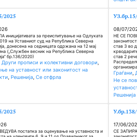
5/2025
УЗ.бр.15
026
08/07/20
А иницијативата за преиспитување на Одлуката
НЕ СЕ ПОВ
2019 на Уставниот суд на Република Северна
законитост
ја, донесена на седницата одржана на 12 мај
став 3 во д
ина („Службен весник на Република Северна
крводарите
ја“ бр.136/2020)
став 2 рече
Распределб
, 
Други прописи и колективни договори
, 
организир
ње на уставност или законитост на
Граѓани
, 
кти
, 
Решенија
, 
Се отфрла
Не се по
уставнос
Решенија
5/2025
У.бр.138
026
17/06/20
ВЕДУВА постапка за оценување на уставноста и
СЕ ЗАПИРА 
та на членовите 6, 9 и 11 од Правилникот за
законитост