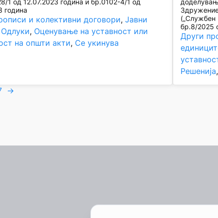
8/1 од 12.07.2023 година и бр.0102-4/1 од
доделувањ
3 година
Здружениет
(„Службен 
рописи и колективни договори
, 
Јавни
бр.8/2025 
 
Одлуки
, 
Оценување на уставност или
Други пр
ост на општи акти
, 
Се укинува
единицит
уставнос
Решенија
7
→