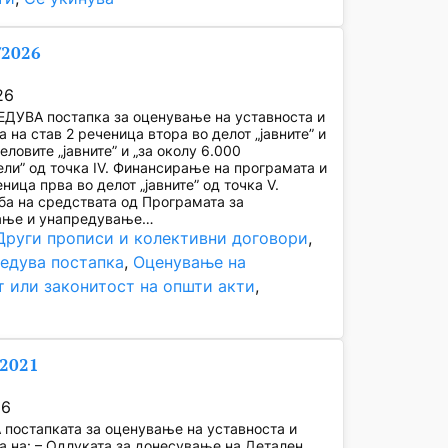
/2026
26
ЕДУВА постапка за оценување на уставноста и
а на став 2 реченица втора во делот „јавните” и
еловите „јавните” и „за околу 6.000
ли” од точка IV. Финансирање на програмата и
ница прва во делот „јавните” од точка V.
а на средствата од Програмата за
ање и унапредување…
Други прописи и колективни договори
, 
ведува постапка
, 
Оценување на
т или законитост на општи акти
, 
/2021
26
постапката за оценување на уставноста и
а на: – Одлуката за донесување на Детален