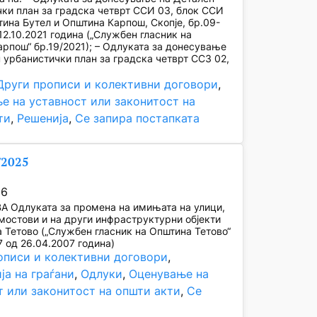
ки план за градска четврт ССИ 03, блок ССИ
тина Бутел и Општина Карпош, Скопје, бр.09-
12.10.2021 година („Службен гласник на
рпош“ бр.19/2021); – Одлуката за донесување
 урбанистички план за градска четврт ССЗ 02,
Други прописи и колективни договори
, 
е на уставност или законитост на
ти
, 
Решенија
, 
Се запира постапката
/2025
26
А Одлуката за промена на имињата на улици,
мостови и на други инфраструктурни објекти
 Тетово („Службен гласник на Општина Тетово“
7 од 26.04.2007 година)
описи и колективни договори
, 
ја на граѓани
, 
Одлуки
, 
Оценување на
т или законитост на општи акти
, 
Се