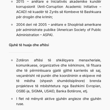
2015 – anëtare e Iniciativës akademike kundër
korrupsionit (Anti-Corruption Academic Initiative –
ACAD) në kuadër të Zyrës së Kombeve të Bashkuara
për drogën dhe krimin;
2004 deri në 2005 – anëtare e Shoqërisë amerikane
për administrate publike (American Society of Public
Administration – ASPA).
Gjuhë të huaja dhe aftësi
Zotëron aftësi të shkëlqyera menaxheriale,
komunikuese, organizative dhe kërkimore, të fituara
dhe të përmirësuara gjatë gjithë karrierës së saj,
veçanërisht në punën dhe koordinimin e ekipeve më
të mëdha (shpesh shumëdisiplinore) brenda
projekteve të mbështetura nga Bashkimi Evropian,
OSBE-ja, SIGMA, USAID, Banka Botërore, etj.
I flet në mënyrë aktive gjuhën angleze dhe gjuhën
ruse.