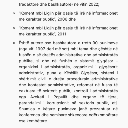
(redaktore dhe bashkautore) në vitin 2022;
“Koment mbi Ligjin për qasje të lirë në informacionet
me karakter publik”, 2006 dhe
“Koment mbi Ligjin për qasje të lirë në informacionet
me karakter publik”, 2011
Është autore ose bashkautore e rreth 90 punimeve
(nga viti 1997 deri më sot) mbi tema dhe çështje në
fushën e së drejtës administrative dhe administratës
publike, si dhe në fushën e sistemit gjyqësor –
organizimi i administratës, organizimi i gjyqësorit
administrativ, puna e Këshillit Gjyqësor, sistemi i
shërbimit civil, e drejta procedurale administrative
dhe kontestet administrative, reformat në fusha të
caktuara të sektorit publik, kontrolli i administratës
nga Avokati i Popullit dhe organe të tjera,
parandalimi i korrupsionit në sektorin publik, etj.
Shumica e këtyre punimeve janë prezantuar në
konferenca dhe seminare shkencore ndërkombëtare
ose kombëtare.