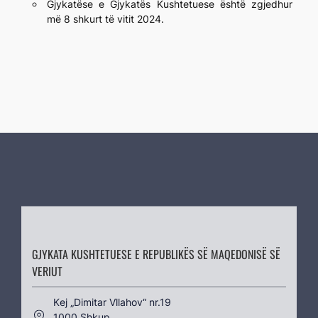
Gjykatëse e Gjykatës Kushtetuese është zgjedhur
më 8 shkurt të vitit 2024.
GJYKATA KUSHTETUESE E REPUBLIKËS SË MAQEDONISË SË
VERIUT
Kеј „Dimitar Vllahov“ nr.19
1000 Shkup