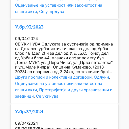
Оценување на уставност или законитост на
општи акти
, 
Се утврдува
У.бр.93/2023
09/04/2024
СЕ УКИНУВА Одлуката за суспензија од примена
на Детален урбанистички план за дел од Урбан
блок 48 (дел 2) и за дел од У.Е. „Б.С. Гојчо“, дел
од Урбан блок 44, плански опфат помеѓу бул.
„Трета МУБ“, ул. „Перо Чичо“, ул.„Прва петолетка“
и ул.„Миле Кипра“- Општина Куманово, (2018-
2023) со површина од 3.24ха, со технички број…
Други прописи и колективни договори
, 
Одлуки
, 
Оценување на уставност или законитост на
општи акти
, 
Претпријатија и други организации и
заедници
, 
Се укинува
У.бр.37/2024
09/04/2024
СЕ ПОВЕДУВА постапка за оценување на