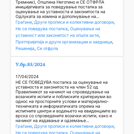
Тремник), Општина Неготино и СЕ ОТФРЛА
иницијативата за поведување постапка за
оценување на уставноста и законитоста на
Одлуката за измена и дополнување на…
Граѓани
, 
Други прописи и колективни договори
, 
Не се поведува постапка
, 
Оценување на
уставност или законитост на општи акти
, 
Претпријатија и други организации и заедници
, 
Решенија
, 
Се отфрла
У.бр.85/2024
17/04/2024
НЕ СЕ ПОВЕДУВА постапка за оценување на
уставноста и законитоста на член 52 од
Правилникот за начинот на спроведување на
возачките испити и поблиските критериуми во
однос на просторните услови и материјално-
техничката и информатичката опрема на
испитните центри и водењето на евиденциите во
врска со спроведените возачки испити, како и
начинот на издавање и одземање…
Граѓани
, 
Други прописи и колективни договори
, 
Не се поведува постапка
, 
Оценување на