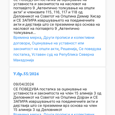
уставноста и законитоста на насловот на
поглавјето 9 „Автентично толкување на општи
акти” и членовите 115, 116, 117 и 118 од
Деловникот на Советот на Општина Демир Хисар
и СЕ ЗАПИРА извршувањето на поединечните
акти и дејствија што се преземени врз основа на
насловот на поглавјето 9 „Автентично
толкување…
Времена мерка
, 
Други прописи и колективни
договори
, 
Оценување на уставност или
законитост на општи акти
, 
Решенија
, 
Се поведува
постапка
, 
Уставен суд на Република Северна
Македонија
У.бр.55/2024
09/04/2024
СЕ ПОВЕДУВА постапка за оценување на
уставноста и законитоста на член 15 алинеја 3 од
Деловникот на Советот на Општина Дојран и СЕ
ЗАПИРА извршувањето на поединечните акти и
дејствија што се преземени врз основа на член
15 алинеја 3 од Деловникот
Времена мерка
, 
Други прописи и колективни