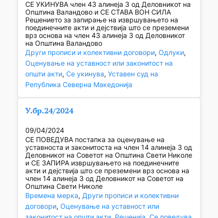
СЕ УКИНУВА член 43 алинеја 3 од Деловникот на
Општина Валандово и СЕ СТАВА ВОН СИЛА
Решението за запирање на извршувањето на
поединечните акти и дејствија што се преземени
врз основа на член 43 алинеја 3 од Деловникот
на Општина Валандово
Други прописи и колективни договори
, 
Одлуки
, 
Оценување на уставност или законитост на
општи акти
, 
Се укинува
, 
Уставен суд на
Република Северна Македонија
У.бр.24/2024
09/04/2024
СЕ ПОВЕДУВА постапка за оценување на
уставноста и законитоста на член 14 алинеја 3 од
Деловникот на Советот на Општина Свети Николе
и СЕ ЗАПИРА извршувањето на поединечните
акти и дејствија што се преземени врз основа на
член 14 алинеја 3 од Деловникот на Советот на
Општина Свети Николе
Времена мерка
, 
Други прописи и колективни
договори
, 
Оценување на уставност или
законитост на општи акти
, 
Решенија
, 
Се поведува