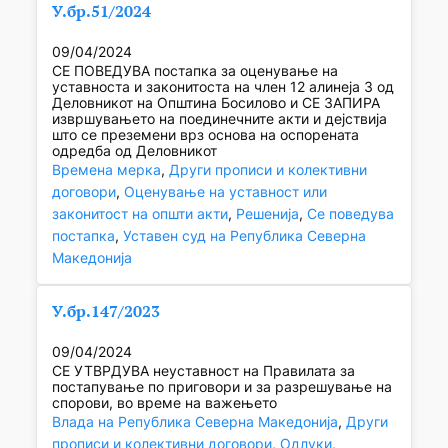
У.бр.51/2024
09/04/2024
СЕ ПОВЕДУВА постапка за оценување на
уставноста и законитоста на член 12 алинеја 3 од
Деловникот на Општина Босилово и СЕ ЗАПИРА
извршувањето на поединечните акти и дејствија
што се преземени врз основа на оспорената
одредба од Деловникот
Времена мерка
, 
Други прописи и колективни
договори
, 
Оценување на уставност или
законитост на општи акти
, 
Решенија
, 
Се поведува
постапка
, 
Уставен суд на Република Северна
Македонија
У.бр.147/2023
09/04/2024
СЕ УТВРДУВА неуставност на Правилата за
постапување по приговори и за разрешување на
спорови, во време на важењето
Влада на Република Северна Македонија
, 
Други
прописи и колективни договори
, 
Одлуки
, 