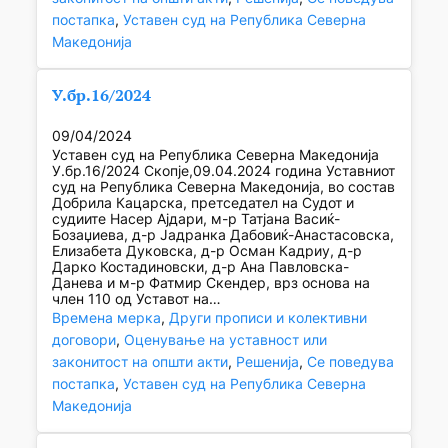
постапка
, 
Уставен суд на Република Северна
Македонија
У.бр.16/2024
09/04/2024
Уставен суд на Република Северна Македонија
У.бр.16/2024 Скопје,09.04.2024 година Уставниот
суд на Република Северна Македонија, во состав
Добрила Кацарска, претседател на Судот и
судиите Насер Ајдари, м-р Татјана Васиќ-
Бозаџиева, д-р Јадранка Дабовиќ-Анастасовска,
Елизабета Дуковска, д-р Осман Кадриу, д-р
Дарко Костадиновски, д-р Ана Павловска-
Данева и м-р Фатмир Скендер, врз основа на
член 110 од Уставот на…
Времена мерка
, 
Други прописи и колективни
договори
, 
Оценување на уставност или
законитост на општи акти
, 
Решенија
, 
Се поведува
постапка
, 
Уставен суд на Република Северна
Македонија