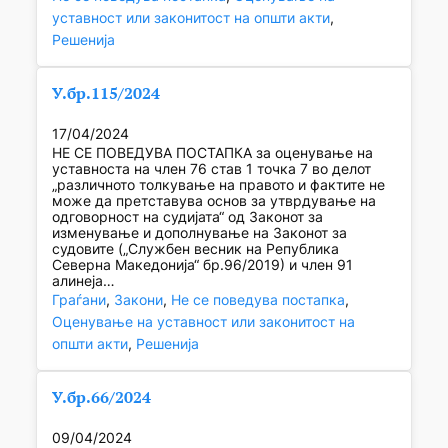
уставност или законитост на општи акти
, 
Решенија
У.бр.115/2024
17/04/2024
НЕ СЕ ПОВЕДУВА ПОСТАПКА за оценување на
уставноста на член 76 став 1 точка 7 во делот
„различното толкување на правото и фактите не
може да претставува основ за утврдување на
одговорност на судијата“ од Законот за
изменување и дополнување на Законот за
судовите („Службен весник на Република
Северна Македонија“ бр.96/2019) и член 91
алинеја…
Граѓани
, 
Закони
, 
Не се поведува постапка
, 
Оценување на уставност или законитост на
општи акти
, 
Решенија
У.бр.66/2024
09/04/2024