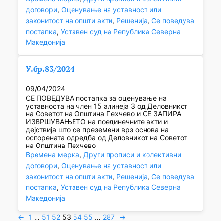
договори
, 
Оценување на уставност или
законитост на општи акти
, 
Решенија
, 
Се поведува
постапка
, 
Уставен суд на Република Северна
Македонија
У.бр.83/2024
09/04/2024
СЕ ПОВЕДУВА постапка за оценување на
уставноста на член 15 алинеја 3 од Деловникот
на Советот на Општина Пехчево и СЕ ЗАПИРА
ИЗВРШУВАЊЕТО на поединечните акти и
дејствија што се преземени врз основа на
оспорената одредба од Деловникот на Советот
на Општина Пехчево
Времена мерка
, 
Други прописи и колективни
договори
, 
Оценување на уставност или
законитост на општи акти
, 
Решенија
, 
Се поведува
постапка
, 
Уставен суд на Република Северна
Македонија
←
1
…
51
52
53
54
55
…
287
→