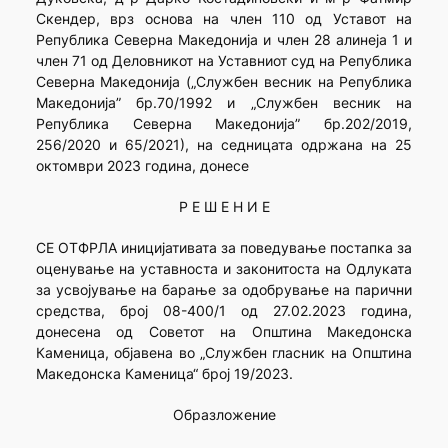
Скендер, врз основа на член 110 од Уставот на
Република Северна Македонија и член 28 алинеја 1 и
член 71 од Деловникот на Уставниот суд на Република
Северна Македонија („Службен весник на Република
Македонија” бр.70/1992 и „Службен весник на
Република Северна Македонија” бр.202/2019,
256/2020 и 65/2021), на седницата одржана на 25
октомври 2023 година, донесе
Р Е Ш Е Н И Е
СЕ ОТФРЛА иницијативата за поведување постапка за
оценување на уставноста и законитоста на Одлуката
за усвојување на барање за одобрување на парични
средства, број 08-400/1 од 27.02.2023 година,
донесена од Советот на Општина Македонска
Каменица, објавена во „Службен гласник на Општина
Македонска Каменица“ број 19/2023.
Образложение