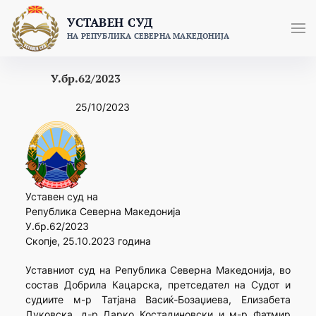
Skip
УСТАВЕН СУД
to
НА РЕПУБЛИКА СЕВЕРНА МАКЕДОНИЈА
content
У.бр.62/2023
25/10/2023
Уставен суд на
Република Северна Македонија
У.бр.62/2023
Скопје, 25.10.2023 година
Уставниот суд на Република Северна Македонија, во
состав Добрила Кацарска, претседател на Судот и
судиите м-р Татјана Васиќ-Бозаџиева, Елизабета
Дуковска, д-р Дарко Костадиновски и м-р Фатмир