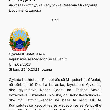
на Уставниот суд на Република Северна Македонија,
Добрила Кацарска
* * *
Gjykata Kushtetuese e
Republikës së Maqedonisë së Veriut
U. nr.62/2023
Shkup, 25.10.2023 година
Gjykata Kushtetue e Republikës së Maqedonisë së Veriut,
në përbërje të Dobrilla Kacarska, kryetare e Gjykatës,
dhe gjykatësve Naser Ajdari, mr. Tatjana Vasiq-
Bozaxhieva, Elizabeta Dukovska, dr. Darko Kostadinovski
dhe mr. Fatmir Skender, në bazë të nenit 110 të
Kushtetutës së Republikës së Maqedonisë së Veriut dhe