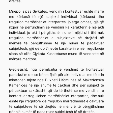
drejtësi.
Mirëpo, sipas Gjykatës, vendimi i kontestuar është marrë
me kërkesë të një subjekti individual (kërkues) dhe
rregullon marrëdhëniet interpartes, jo erga omnes, gjë që
nxjerr në përfundimin se vendimi ka karakterin e një akti
individual, jo akt i përgjithshëm dhe i njëjti si i tillë nuk
rregullon marrëdhëniet e subjekteve në drejtësi në
mënyrë të përgjithshme të një numri të pacaktuar
subjektesh, gjë që do t’i jepte karakterin e një rregulloreje
sipas së cilës Gjykata Kushtetuese mund të vendoste në
mënyrë meritore.
Gjegjësisht, nga përmbajtja e vendimit të kontestuar
padiskutim del se bëhet fjalë për akt individual me të cilin
miratohen mjete nga Buxheti i Komunës së Makedonska
Kamenicës në një shumë të caktuar dhe për subjekt të
përcaktuar saktësisht, që do të thotë se me vendimin e
kontestuar rregullohen marrëdhëniet interpartes, dhe nuk
është një rregullore që rregullon marrëdhëniet e caktuara
të subjekteve të së drejtës në mënyrë të përgjithshme
për një numër të pacaktuar subjektesh të së drejtës.