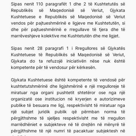
Sipas nenit 110 paragrafët 1 dhe 2 të Kushtetutës së
Republikës së Maqedonisë së Veriut, Gjykata
Kushtetuese e Republikës së Maqedonisë së Veriut
vendos për pajtueshmërinë e ligjeve me Kushtetutën, si
dhe për pajtueshmërinë e rregullave të tjera dhe të
marrëveshjeve kolektive me Kushtetutën dhe me ligjet.
Sipas nenit 28 paragrafi 1 i Rregullores së Gjykatës
Kushtetuese të Republikës së Maqedonisë së Veriut,
Gjykata do ta refuzojë iniciativën nëse nuk është
kompetente për të vendosur për kërkesën.
Gjykata Kushtetuese është kompetente të vendosë për
kushtetutshmërinë dhe ligjshmërinë e një rregulloreje të
miratuar nga organi pushtetit shtetëror ose nga një
organizatë ose institucion në kryerjen e autorizimeve
publike të besuara me ligj, respektivisht të miratuar nga
një subjet juridik publik që përmban norma të
përgjithshme të sjelljes respektivisht me të rregullon
marrëdhëniet e subjekteve në të drejtën në mënyrë të
përgjithshme të një numri të pacaktuar subjektesh në