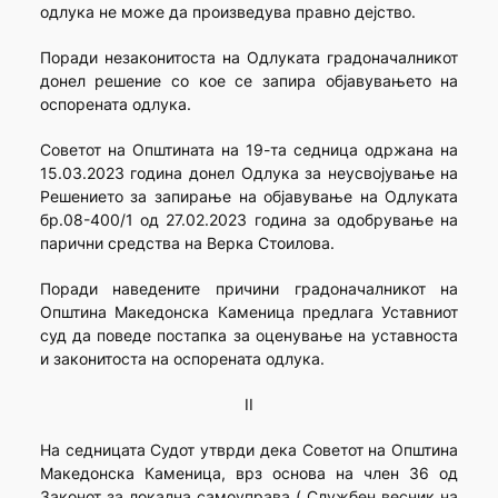
одлука не може да произведува правно дејство.
Поради незаконитоста на Одлуката градоначалникот
донел решение со кое се запира објавувањето на
оспорената одлука.
Советот на Општината на 19-та седница одржана на
15.03.2023 година донел Одлука за неусвојување на
Решението за запирање на објавување на Одлуката
бр.08-400/1 од 27.02.2023 година за одобрување на
парични средства на Верка Стоилова.
Поради наведените причини градоначалникот на
Општина Македонска Каменица предлага Уставниот
суд да поведе постапка за оценување на уставноста
и законитоста на оспорената одлука.
II
На седницата Судот утврди дека Советот на Општина
Македонска Каменица, врз основа на член 36 од
Законот за локална самоуправа („Службен весник на