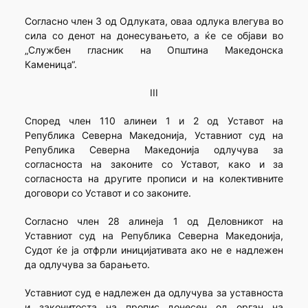
Согласно член 3 од Одлуката, оваа одлука влегува во
сила со денот на донесувањето, а ќе се објави во
„Службен гласник на Општина Македонска
Каменица“.
III
Според член 110 алинеи 1 и 2 од Уставот на
Република Северна Македонија, Уставниот суд на
Република Северна Македонија одлучува за
согласноста на законите со Уставот, како и за
согласноста на другите прописи и на колективните
договори со Уставот и со законите.
Согласно член 28 алинеја 1 од Деловникот на
Уставниот суд на Република Северна Македонија,
Судот ќе ја отфрли иницијативата ако не е надлежен
да одлучува за барањето.
Уставниот суд е надлежен да одлучува за уставноста
и законитоста на пропис донесен од орган на