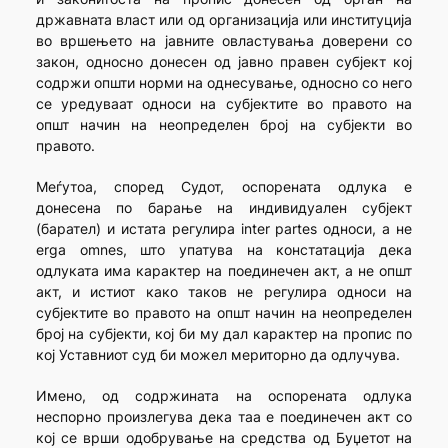
државната власт или од организација или институција
во вршењето на јавните овластувања доверени со
закон, односно донесен од јавно правен субјект кој
содржи општи норми на однесување, односно со него
се уредуваат односи на субјектите во правото на
општ начин на неопределен број на субјекти во
правото.
Меѓутоа, според Судот, оспорената одлука е
донесена по барање на индивидуален субјект
(барател) и истата регулира inter partes односи, а не
erga omnes, што упатува на констатација дека
одлуката има карактер на поединечен акт, а не општ
акт, и истиот како таков не регулира односи на
субјектите во правото на општ начин на неопределен
број на субјекти, кој би му дал карактер на пропис по
кој Уставниот суд би можел мериторно да одлучува.
Имено, од содржината на оспорената одлука
неспорно произлегува дека таа е поединечен акт со
кој се врши одобрување на средства од Буџетот на