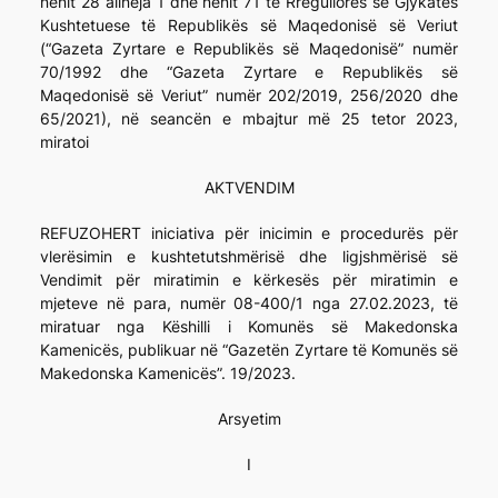
nenit 28 alineja 1 dhe nenit 71 të Rregullores së Gjykatës
Kushtetuese të Republikës së Maqedonisë së Veriut
(“Gazeta Zyrtare e Republikës së Maqedonisë” numër
70/1992 dhe “Gazeta Zyrtare e Republikës së
Maqedonisë së Veriut” numër 202/2019, 256/2020 dhe
65/2021), në seancën e mbajtur më 25 tetor 2023,
miratoi
AKTVENDIM
REFUZOHERT iniciativa për inicimin e procedurës për
vlerësimin e kushtetutshmërisë dhe ligjshmërisë së
Vendimit për miratimin e kërkesës për miratimin e
mjeteve në para, numër 08-400/1 nga 27.02.2023, të
miratuar nga Këshilli i Komunës së Makedonska
Kamenicës, publikuar në “Gazetën Zyrtare të Komunës së
Makedonska Kamenicës”. 19/2023.
Arsyetim
I