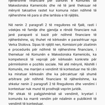
njëhershme financiare për banorët e Komunës së
Makedonska Kamenicës dhe në të janë theksuar në
mënyrë taksative rastet kur komuna ndan ndihmë të
njëhershme në para si dhe lartësia e të njëjtës.
Në nenin 2 paragrafi 2 të rregullores në fjalë, rasti i
vdekjes në familje dhe gjendja e rëndë financiare nuk
janë paraparë si bazë për ndihmë financiare të
njëherëshme, siç thuhet në kërkesën e parashtruar nga
Verka Stoilova. Sipas të njëjtit nen, Komisioni për zbatimin
e procedurës për ndihmë të njëhershme financiare, i
themeluar në Komunën e Makedonska Kamenicës, ka
kompetencë të veprojë për kërkesën konkrete për
përmirësimin e pozitës sociale. Në atë mënyrë, Këshilli i
Komunës, me marrjen e vendimit të kontestuar me të cilin
ka miratuar kërkesën dhe ka përcaktuar një shumë
arbitrare për ndihmë financiare të njëherëshme, ka
shkelur nenin 2 paragrafi 2 të Rregullores dhe vendimi i
kontestuar nuk mund të prodhojë veprim juridik.
Për shkak të paligjshmërisë së vendimit, kryetari i
komunës ka marrë vendim për ndalimin e publikimit të
vendimit të kontestuar.