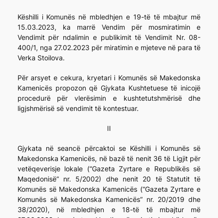
Këshilli i Komunës në mbledhjen e 19-të të mbajtur më
15.03.2023, ka marrë Vendim për mosmiratimin e
Vendimit për ndalimin e publikimit të Vendimit Nr. 08-
400/1, nga 27.02.2023 për miratimin e mjeteve në para të
Verka Stoilova.
Për arsyet e cekura, kryetari i Komunës së Makedonska
Kamenicës propozon që Gjykata Kushtetuese të inicojë
procedurë për vlerësimin e kushtetutshmërisë dhe
ligjshmërisë së vendimit të kontestuar.
II
Gjykata në seancë përcaktoi se Këshilli i Komunës së
Makedonska Kamenicës, në bazë të nenit 36 të Ligjit për
vetëqeverisje lokale (“Gazeta Zyrtare e Republikës së
Maqedonisë” nr. 5/2002) dhe nenit 20 të Statutit të
Komunës së Makedonska Kamenicës (“Gazeta Zyrtare e
Komunës së Makedonska Kamenicës” nr. 20/2019 dhe
38/2020), në mbledhjen e 18-të të mbajtur më