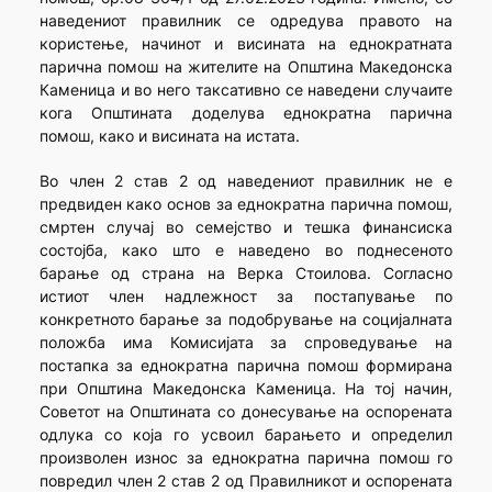
наведениот правилник се одредува правото на
користење, начинот и висината на еднократната
парична помош на жителите на Општина Македонска
Каменица и во него таксативно се наведени случаите
кога Општината доделува еднократна парична
помош, како и висината на истата.
Во член 2 став 2 од наведениот правилник не е
предвиден како основ за еднократна парична помош,
смртен случај во семејство и тешка финансиска
состојба, како што е наведено во поднесеното
барање од страна на Верка Стоилова. Согласно
истиот член надлежност за постапување по
конкретното барање за подобрување на социјалната
положба има Комисијата за спроведување на
постапка за еднократна парична помош формирана
при Општина Македонска Каменица. На тој начин,
Советот на Општината со донесување на оспорената
одлука со која го усвоил барањето и определил
произволен износ за еднократна парична помош го
повредил член 2 став 2 од Правилникот и оспорената