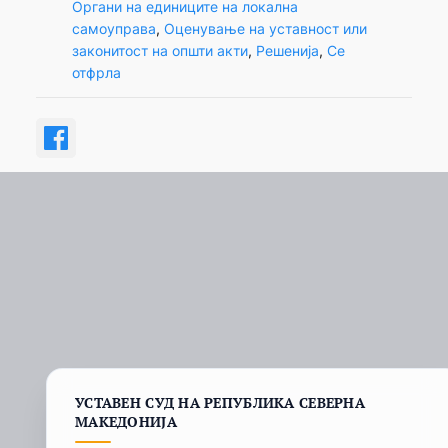
Органи на единиците на локална
самоуправа
, 
Оценување на уставност или
законитост на општи акти
, 
Решенија
, 
Се
отфрла
УСТАВЕН СУД НА РЕПУБЛИКА СЕВЕРНА
МАКЕДОНИЈА