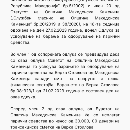
Република Македонија“ бр.5/2002) и член 20 од
Статутот на Општина Македонска Каменица
(„Службен гласник на Општина Македонска
Каменица“ бр.20/2019 и 38/2020), на 18-та седница
одржана на ден 27.02.2023 година, донел Одлука за
усвојување на барање за одобрување на парични
средства.
Во член 1 од оспорената одлука се предвидува дека
со оваа одлука Советот на Општина Македонска
Каменица го усвојува барањето за одобрување на
парични средства на Верка Стоилова од Македонска
Каменица заради смрт на сопругот и тешка
финансиска состојба. Барањето на Верка Стоилова
бр.08-323/1 од 21.02.2023 година е составен дел на
оваа одлука.
Според член 2 од оваа одлука, од Буџетот на
Општина Македонска Каменица ќе се исплатат
парични средства во износ од 30.000, 00 денари на
трансакциска сметка на Верка Стоилова.