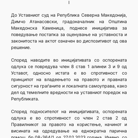
I
До Уставниот суд на Република Северна Македонија,
Димчо Атанасовски, градоначалник на Општина
Македонска Каменица, поднесе иницијатива за
поведување постапка за оценување на уставноста и
законитоста на актот означен во диспозитивот од ова
решение.
Според наводите во иницијативата со оспорената
одлука се повредува член 8 став 1 алинеи 3 и 9 од
Уставот, односно истата е во спротивност со
принципот на владеењето на правото и правната
сигурност на граѓаните и локалната самоуправа, како
дел од темелните вредности на уставниот поредок на
Републиката.
Според подносителот на иницијативата, оспорената
одлука е во спротивност со член 2 став 2 од
Правилникот за правото на користење, начинот и
висината на одредување на еднократна парична
помош, бр.08-364/1 од 27.02.2023 година. Имено, со