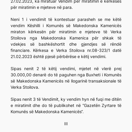
27.02.2023, ka miratuar Vendim për miratimin e kërkesës
për miratimin e mjeteve në para.
Neni 1 i vendimit të kontestuar parasheh se me këtë
vendim Këshilli i Komunës së Makedonska Kamenicës
miraton kërkesën për miratimin e mjeteve të Verka
Stoilova nga Makedonska Kamenica për shkak të
vdekjes së bashkëshortit dhe gjendjes së rëndë
financiare. Kërkesa e Verka Stoilova nr.08-323/1 datë
21.02.2023 është pjesë përbërëse e këtij vendimi.
Sipas nenit 2 të këtij vendimi, mjetet në vlerë prej
30.000,00 denarë do të paguhen nga Buxheti i Komunës
së Makedonska Kamenicës në llogarinë transaksionale të
Verka Stoilova.
Sipas nenit 3 të Vendimit, ky vendim hyn në fuqi me ditën
e miratimit dhe do të publikohet në “Gazetën Zyrtare të
Komunës së Makedonska Kamenicës“.
III