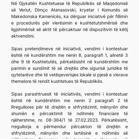
Në Gjykatën Kushtetuese të Republikës së Maqedonisë
së Veriut, Dimço Atanasovski, kryetar i Komunës së
Makedonska Kamenicës, ka dërguar iniciativë për fillimin
e procedurës për vlerësimin e kushtetutshmërisë dhe
ligjshmërisë së aktit të përcaktuar në dispozitivin të këtij
aktvendimi.
Sipas pretendimeve në iniciativë, vendimi i kontestuar
është në kundërshtim me nenin 8, paragrafi 1, alinetë 3
dhe 9 të Kushtetutës, përkatësisht në kundërshtim me
parimin e sundimit të së drejtës dhe sigurisë juridike të
qytetarëve dhe të vetëqeverisjes lokale si pjesë e vlerave
themelore të rendit kushtetues të Republikës.
Sipas parashtruesit të iniciativës, vendimi i kontestuar
është në kundërshtim me nenin 2 paragrafi 2 të
Rregullores për të drejtën e shfrytëzimit, mënyrën dhe
shumën e përcaktimit të ndihmës financiare të
njëhershme, nr. 08-364/1 të 27.02.2023. Përkatësisht,
rregullorja e përmendur përcakton të drejtën e
shfrytëzimit, mënyrën dhe lartësinë e ndihmës së