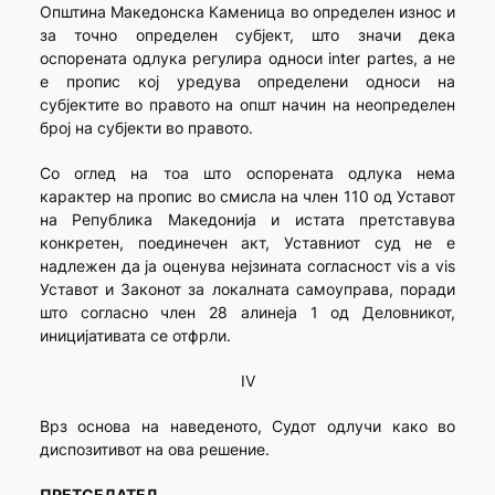
Општина Македонска Каменица во определен износ и
за точно определен субјект, што значи дека
оспорената одлука регулира односи inter partes, а не
е пропис кој уредува определени односи на
субјектите во правото на општ начин на неопределен
број на субјекти во правото.
Со оглед на тоа што оспорената одлука нема
карактер на пропис во смисла на член 110 од Уставот
на Република Македонија и истата претставува
конкретен, поединечен акт, Уставниот суд не е
надлежен да ја оценува нејзината согласност vis a vis
Уставот и Законот за локалната самоуправа, поради
што согласно член 28 алинеја 1 од Деловникот,
иницијативата се отфрли.
IV
Врз основа на наведеното, Судот одлучи како во
диспозитивот на ова решение.
ПРЕТСЕДАТЕЛ