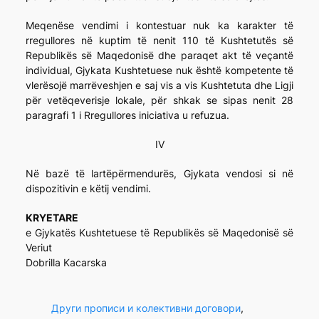
Meqenëse vendimi i kontestuar nuk ka karakter të
rregullores në kuptim të nenit 110 të Kushtetutës së
Republikës së Maqedonisë dhe paraqet akt të veçantë
individual, Gjykata Kushtetuese nuk është kompetente të
vlerësojë marrëveshjen e saj vis a vis Kushtetuta dhe Ligji
për vetëqeverisje lokale, për shkak se sipas nenit 28
paragrafi 1 i Rregullores iniciativa u refuzua.
IV
Në bazë të lartëpërmendurës, Gjykata vendosi si në
dispozitivin e këtij vendimi.
KRYETARE
e Gjykatës Kushtetuese të Republikës së Maqedonisë së
Veriut
Dobrilla Kacarska
Други прописи и колективни договори
, 